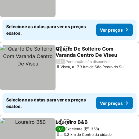
Selecione as datas para ver os preços
Ver preços
exatos.
Quarto De Solteiro Com
Partilhar
Adicionar aos favoritos
Varanda Centro De Viseu
Ver preços
/
Pontuação não disponível
Viseu, a 17.3 km de São Pedro do Sul
Selecione as datas para ver os preços
Ver preços
exatos.
Loureiro B&B
Partilhar
Adicionar aos favoritos
Ver preços
9,3
Excelente
358
a 3.3 km de Centro da cidade