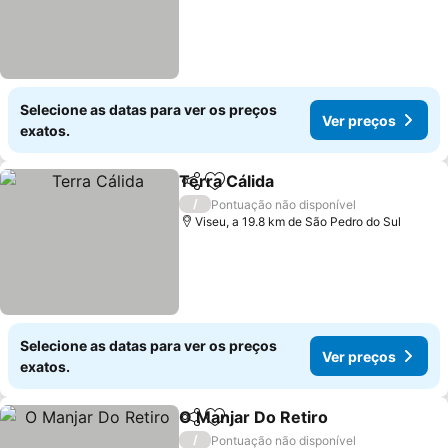
Selecione as datas para ver os preços
Ver preços
exatos.
Terra Cálida
Partilhar
Adicionar aos favoritos
Ver preços
/
Pontuação não disponível
Viseu, a 19.8 km de São Pedro do Sul
Selecione as datas para ver os preços
Ver preços
exatos.
O Manjar Do Retiro
Partilhar
Adicionar aos favoritos
Ver pr
/
Pontuação não disponível