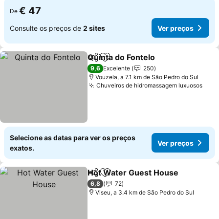
€ 47
De
Consulte os preços de
2 sites
Ver preços
Quinta do Fontelo
Partilhar
Adicionar aos favoritos
Ver preç
9,6
Excelente
250
Vouzela, a 7.1 km de São Pedro do Sul
Chuveiros de hidromassagem luxuosos
Ver 
Selecione as datas para ver os preços
Ver preços
exatos.
Hot Water Guest House
Partilhar
Adicionar aos favoritos
Ve
6,8
72
Viseu, a 3.4 km de São Pedro do Sul