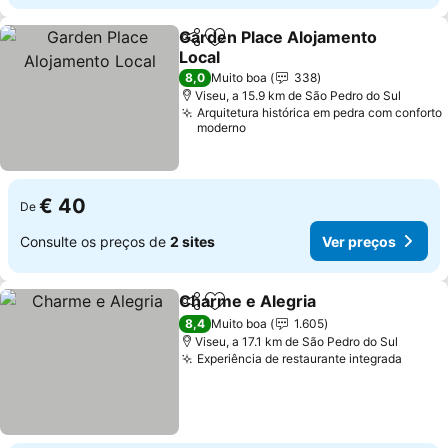
Garden Place Alojamento
Partilhar
Adicionar aos favoritos
Local
Ver preços
8,0
Muito boa
338
Viseu, a 15.9 km de São Pedro do Sul
Arquitetura histórica em pedra com conforto
moderno
€ 40
De
Consulte os preços de
2 sites
Ver preços
Charme e Alegria
Partilhar
Adicionar aos favoritos
Ver preç
8,4
Muito boa
1.605
Viseu, a 17.1 km de São Pedro do Sul
Experiência de restaurante integrada
Ver p