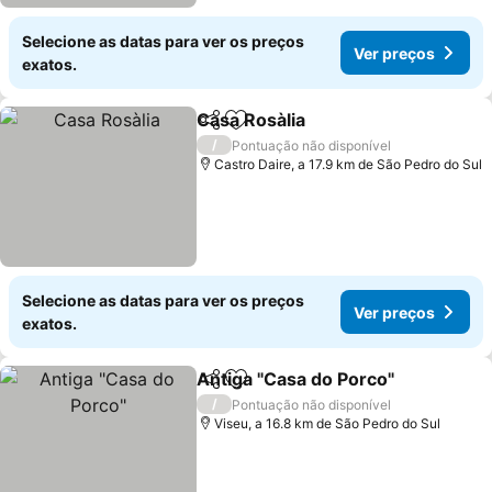
Selecione as datas para ver os preços
Ver preços
exatos.
Casa Rosàlia
Partilhar
Adicionar aos favoritos
Ver preços
/
Pontuação não disponível
Castro Daire, a 17.9 km de São Pedro do Sul
Selecione as datas para ver os preços
Ver preços
exatos.
Antiga "Casa do Porco"
Partilhar
Adicionar aos favoritos
Ver
/
Pontuação não disponível
Viseu, a 16.8 km de São Pedro do Sul