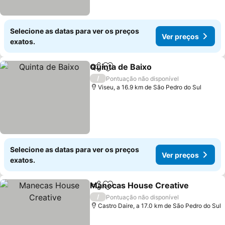
Selecione as datas para ver os preços
Ver preços
exatos.
Quinta de Baixo
Partilhar
Adicionar aos favoritos
Ver preços
/
Pontuação não disponível
Viseu, a 16.9 km de São Pedro do Sul
Selecione as datas para ver os preços
Ver preços
exatos.
Manecas House Creative
Partilhar
Adicionar aos favoritos
V
/
Pontuação não disponível
Castro Daire, a 17.0 km de São Pedro do Sul