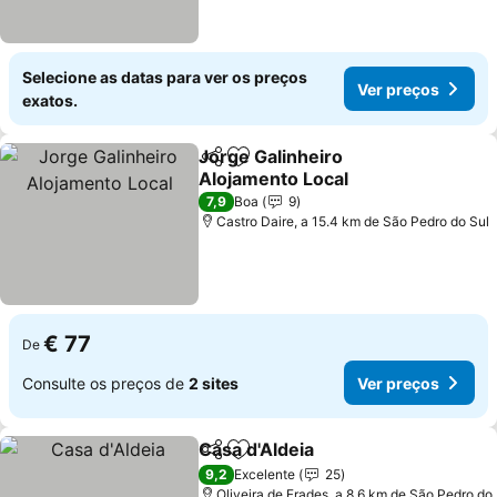
Selecione as datas para ver os preços
Ver preços
exatos.
Jorge Galinheiro
Partilhar
Adicionar aos favoritos
Alojamento Local
Ver preços
7,9
Boa
9
Castro Daire, a 15.4 km de São Pedro do Sul
€ 77
De
Consulte os preços de
2 sites
Ver preços
Casa d'Aldeia
Partilhar
Adicionar aos favoritos
Ver preços
9,2
Excelente
25
Oliveira de Frades, a 8.6 km de São Pedro do