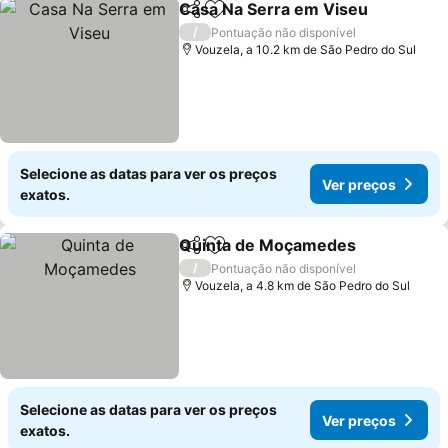
Casa Na Serra em Viseu
Partilhar
Adicionar aos favoritos
Ve
/
Pontuação não disponível
Vouzela, a 10.2 km de São Pedro do Sul
Selecione as datas para ver os preços
Ver preços
exatos.
Quinta de Moçamedes
Partilhar
Adicionar aos favoritos
Ver
/
Pontuação não disponível
Vouzela, a 4.8 km de São Pedro do Sul
Selecione as datas para ver os preços
Ver preços
exatos.