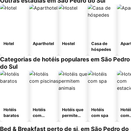
Outras estadias em São Pedro do Sul
Hotel
Aparthotel
Hostel
Casa de
Apar
hóspedes
Categorias de hotéis populares em São Pedro
do Sul
Hotéis
Hotéis
Hotéis que
Hotéis
Hoté
baratos
com
permitem
com spa
com
piscinas
animais
esta
ment
Bed & Breakfast perto de si, em São Pedro do