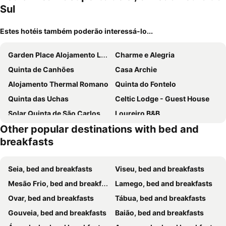
Sul
Estes hotéis também poderão interessá-lo...
Garden Place Alojamento Local
Charme e Alegria
Quinta de Canhões
Casa Archie
Alojamento Thermal Romano
Quinta do Fontelo
Quinta das Uchas
Celtic Lodge - Guest House
Solar Quinta de São Carlos
Loureiro B&B
Other popular destinations with bed and
Jorge Galinheiro Alojamento Local
Lago da Garça Guesthouse
breakfasts
Casa Na Serra em Viseu
Casa Amarela
Alojamento Sao Lourenco
Casa Rosàlia
Seia, bed and breakfasts
Viseu, bed and breakfasts
Casa dos Moinhos do Chão do Mosteiro
Quinta do Souto
Mesão Frio, bed and breakfasts
Lamego, bed and breakfasts
Quinta Vale do Nox
Casa Das Termas
Ovar, bed and breakfasts
Tábua, bed and breakfasts
Casa d'Aldeia
Antiga "Casa do Porco"
Gouveia, bed and breakfasts
Baião, bed and breakfasts
Quinta de Baixo