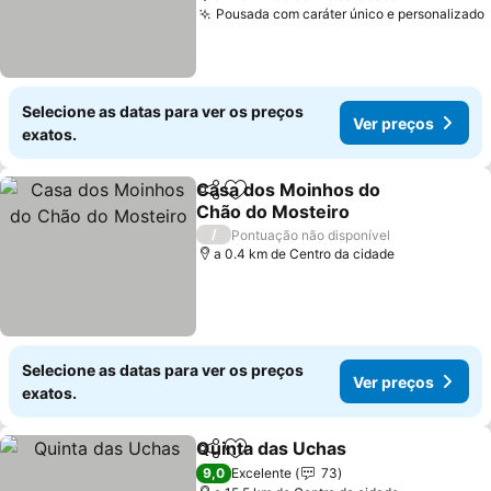
Pousada com caráter único e personalizado
Selecione as datas para ver os preços
Ver preços
exatos.
Casa dos Moinhos do
Partilhar
Adicionar aos favoritos
Chão do Mosteiro
Ver preços
/
Pontuação não disponível
a 0.4 km de Centro da cidade
Selecione as datas para ver os preços
Ver preços
exatos.
Quinta das Uchas
Partilhar
Adicionar aos favoritos
Ver preç
9,0
Excelente
73