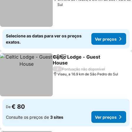
Sul
Selecione as datas para ver os preços
Ver preços
exatos.
Celtic Lodge - Guest
Partilhar
Adicionar aos favoritos
House
Ver preços
/
Pontuação não disponível
Viseu, a 16.9 km de São Pedro do Sul
€ 80
De
Consulte os preços de
3 sites
Ver preços