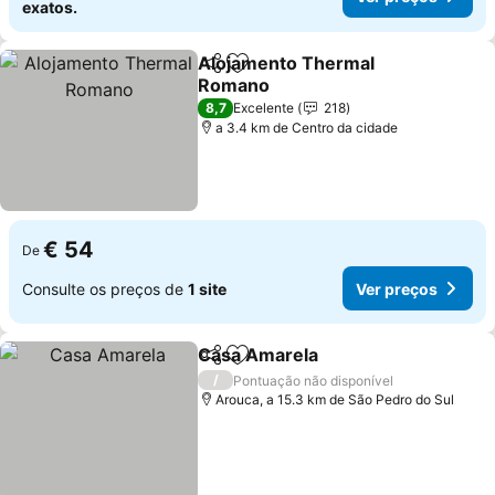
exatos.
Alojamento Thermal
Partilhar
Adicionar aos favoritos
Romano
Ver preços
8,7
Excelente
218
a 3.4 km de Centro da cidade
€ 54
De
Consulte os preços de
1 site
Ver preços
Casa Amarela
Partilhar
Adicionar aos favoritos
Ver preços
/
Pontuação não disponível
Arouca, a 15.3 km de São Pedro do Sul