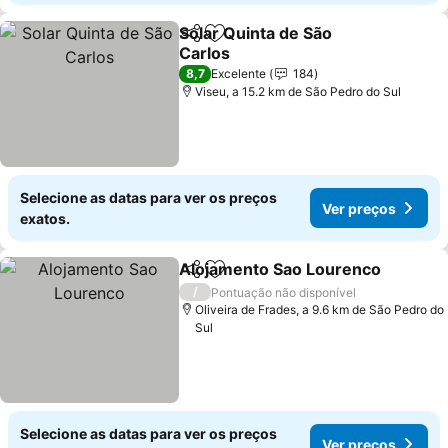
Solar Quinta de São
Partilhar
Adicionar aos favoritos
Carlos
Ver preços
8,7
Excelente
184
Viseu, a 15.2 km de São Pedro do Sul
Selecione as datas para ver os preços
Ver preços
exatos.
Alojamento Sao Lourenco
Partilhar
Adicionar aos favoritos
/
Pontuação não disponível
Oliveira de Frades, a 9.6 km de São Pedro do
Sul
Selecione as datas para ver os preços
Ver preços