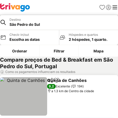
Favoritos
Iniciar
Me
Destino
São Pedro do Sul
Check-in/out
Hóspedes e quartos
Escolha as datas
2 hóspedes, 1 quarto.
Ordenar
Filtrar
Mapa
Compare preços de Bed & Breakfast em São
Pedro do Sul, Portugal
Como os pagamentos influenciam os resultados
Quinta de Canhões
Partilhar
Adicionar aos favoritos
Ver pr
9,2
Excelente
194
a 1.3 km de Centro da cidade