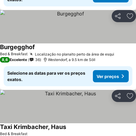
Partilhar
Ad
Burgegghof
Ver preços
Bed & Breakfast
Localização no planalto perto da área de esqui
Ver preç
8,6
Excelente
36
Westendorf, a 9.5 km de Söll
Selecione as datas para ver os preços
Ver preços
exatos.
Partilhar
Ad
Taxi Krimbacher, Haus
Ver preços
Bed & Breakfast