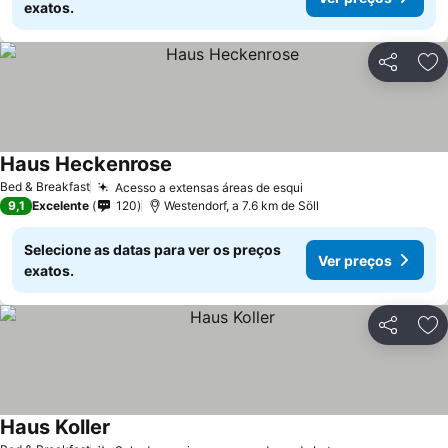
exatos.
Partilhar
Ad
Haus Heckenrose
Ver preços
Bed & Breakfast
Acesso a extensas áreas de esqui
Ver preços
9,1
Excelente
120
Westendorf, a 7.6 km de Söll
Selecione as datas para ver os preços
Ver preços
exatos.
Partilhar
Ad
Haus Koller
Ver preços