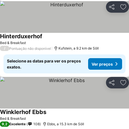
Partilhar
Ad
Hinterduxerhof
Ver preços
Bed & Breakfast
/
Kufstein, a 9.2 km de Söll
Pontuação não disponível
Selecione as datas para ver os preços
Ver preços
exatos.
Partilhar
Ad
Winklerhof Ebbs
Ver preços
Bed & Breakfast
9,2
Excelente
108
Ebbs, a 15.3 km de Söll