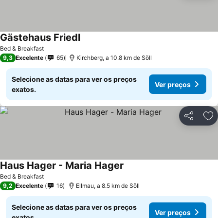
Gästehaus Friedl
Ver preços
Bed & Breakfast
9,3
Excelente
65
Kirchberg, a 10.8 km de Söll
Selecione as datas para ver os preços
Ver preços
exatos.
Partilhar
Ad
Haus Hager - Maria Hager
Ver preços
Bed & Breakfast
9,2
Excelente
16
Ellmau, a 8.5 km de Söll
Selecione as datas para ver os preços
Ver preços
exatos.