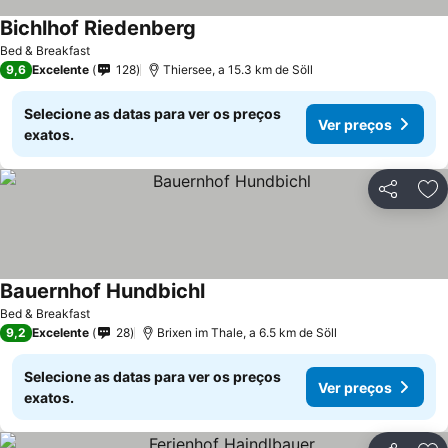
Bichlhof Riedenberg
Ver preços
Bed & Breakfast
9,6
Excelente
128
Thiersee, a 15.3 km de Söll
Selecione as datas para ver os preços
Ver preços
exatos.
Partilhar
Ad
Bauernhof Hundbichl
Ver preços
Bed & Breakfast
9,2
Excelente
28
Brixen im Thale, a 6.5 km de Söll
Selecione as datas para ver os preços
Ver preços
exatos.