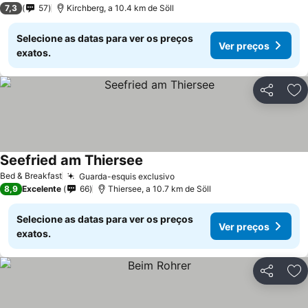
7,3
57
Kirchberg, a 10.4 km de Söll
Selecione as datas para ver os preços
Ver preços
exatos.
Partilhar
Ad
Seefried am Thiersee
Ver preços
Bed & Breakfast
Guarda-esquis exclusivo
Ver preços
8,9
Excelente
66
Thiersee, a 10.7 km de Söll
Selecione as datas para ver os preços
Ver preços
exatos.
Partilhar
Ad