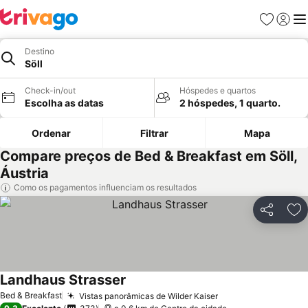
Favoritos
Iniciar
Me
Destino
Söll
Check-in/out
Hóspedes e quartos
Escolha as datas
2 hóspedes, 1 quarto.
Ordenar
Filtrar
Mapa
Compare preços de Bed & Breakfast em Söll,
Áustria
Como os pagamentos influenciam os resultados
Partilhar
Ad
Landhaus Strasser
Ver preços
Bed & Breakfast
Vistas panorâmicas de Wilder Kaiser
Ver preços