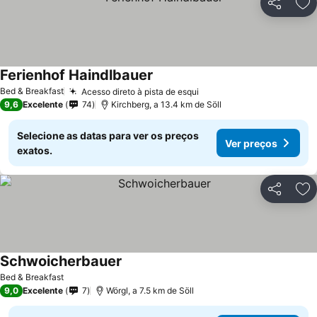
Partilhar
Ad
Ferienhof Haindlbauer
Ver preços
Bed & Breakfast
Acesso direto à pista de esqui
Ver preços
9,6
Excelente
74
Kirchberg, a 13.4 km de Söll
Selecione as datas para ver os preços
Ver preços
exatos.
Partilhar
Ad
Schwoicherbauer
Ver preços
Bed & Breakfast
9,0
Excelente
7
Wörgl, a 7.5 km de Söll