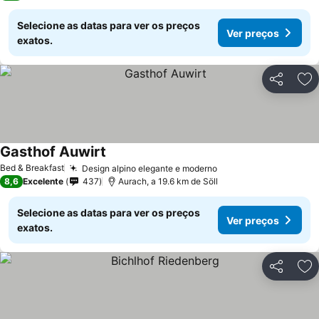
Selecione as datas para ver os preços
Ver preços
exatos.
Partilhar
Ad
Gasthof Auwirt
Ver preços
Bed & Breakfast
Design alpino elegante e moderno
Ver preços
8,6
Excelente
437
Aurach, a 19.6 km de Söll
Selecione as datas para ver os preços
Ver preços
exatos.
Partilhar
Ad