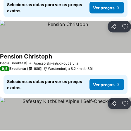
Selecione as datas para ver os preços
Ver preços
exatos.
Partilhar
Ad
Pension Christoph
Ver preços
Bed & Breakfast
Acesso ski-in/ski-out à vila
Ver preços
9,5
Excelente
989
Westendorf, a 8.2 km de Söll
Selecione as datas para ver os preços
Ver preços
exatos.
Partilhar
Ad