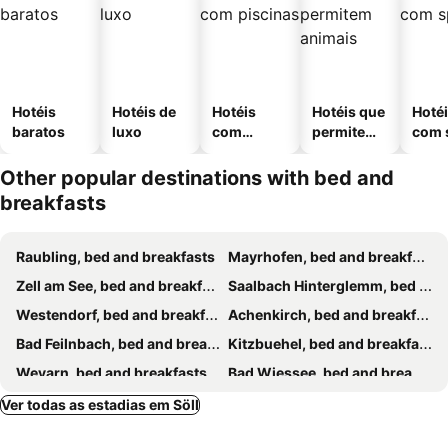
Hotéis
Hotéis de
Hotéis
Hotéis que
Hoté
baratos
luxo
com
permitem
com 
piscinas
animais
Other popular destinations with bed and
breakfasts
Raubling, bed and breakfasts
Mayrhofen, bed and breakfasts
Zell am See, bed and breakfasts
Saalbach Hinterglemm, bed and breakfasts
Westendorf, bed and breakfasts
Achenkirch, bed and breakfasts
Bad Feilnbach, bed and breakfasts
Kitzbuehel, bed and breakfasts
Weyarn, bed and breakfasts
Bad Wiessee, bed and breakfasts
Maurach-Eben, bed and breakfasts
Kaprun, bed and breakfasts
Ver todas as estadias em Söll
PERTISAU, bed and breakfasts
Kolsass, bed and breakfasts