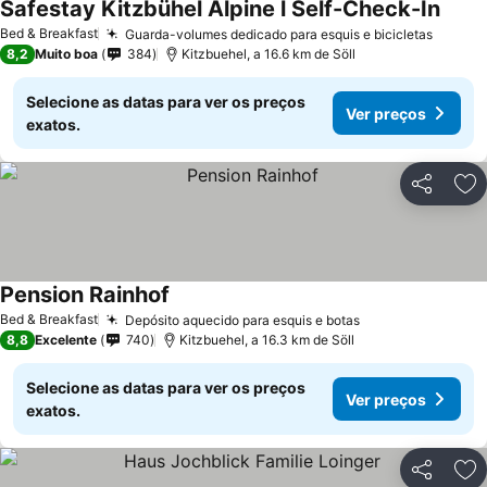
Sаfestay Kitzbühel Alpine l Self-Check-In
Ver p
Bed & Breakfast
Guarda-volumes dedicado para esquis e bicicletas
Ver pr
8,2
Muito boa
384
Kitzbuehel, a 16.6 km de Söll
Selecione as datas para ver os preços
Ver preços
exatos.
Partilhar
Ad
Pension Rainhof
Ver preços
Bed & Breakfast
Depósito aquecido para esquis e botas
Ver preços
8,8
Excelente
740
Kitzbuehel, a 16.3 km de Söll
Selecione as datas para ver os preços
Ver preços
exatos.
Partilhar
Ad