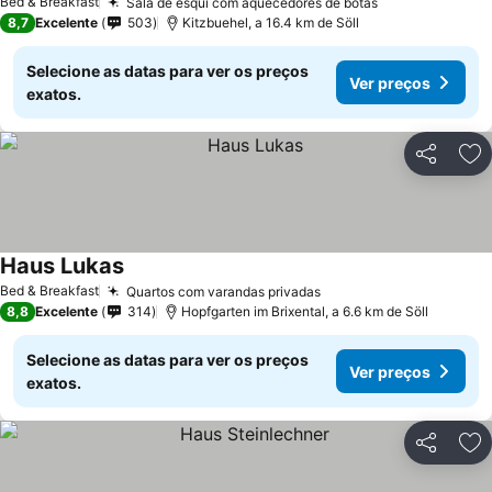
Bed & Breakfast
Sala de esqui com aquecedores de botas
Ver preços
8,7
Excelente
503
Kitzbuehel, a 16.4 km de Söll
Selecione as datas para ver os preços
Ver preços
exatos.
Partilhar
Ad
Haus Lukas
Ver preços
Bed & Breakfast
Quartos com varandas privadas
Ver preços
8,8
Excelente
314
Hopfgarten im Brixental, a 6.6 km de Söll
Selecione as datas para ver os preços
Ver preços
exatos.
Partilhar
Ad