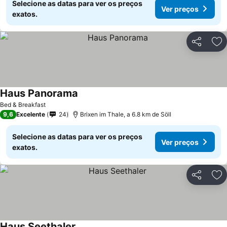
Selecione as datas para ver os preços
Ver preços
exatos.
Partilhar
Ad
Haus Panorama
Ver preços
Bed & Breakfast
9,6
Excelente
24
Brixen im Thale, a 6.8 km de Söll
Selecione as datas para ver os preços
Ver preços
exatos.
Partilhar
Ad
Haus Seethaler