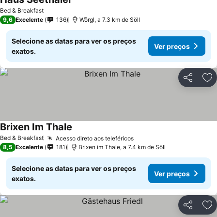
Ver preços
Bed & Breakfast
9,6
Excelente
136
Wörgl, a 7.3 km de Söll
Selecione as datas para ver os preços
Ver preços
exatos.
Partilhar
Ad
Brixen Im Thale
Ver preços
Bed & Breakfast
Acesso direto aos teleféricos
Ver preços
8,5
Excelente
181
Brixen im Thale, a 7.4 km de Söll
Selecione as datas para ver os preços
Ver preços
exatos.
Partilhar
Ad