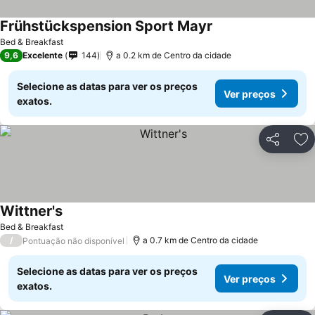
Frühstückspension Sport Mayr
Ver preços
Bed & Breakfast
9,6
Excelente
144
a 0.2 km de Centro da cidade
Selecione as datas para ver os preços
Ver preços
exatos.
Partilhar
Ad
Wittner's
Ver preços
Bed & Breakfast
/
a 0.7 km de Centro da cidade
Pontuação não disponível
Selecione as datas para ver os preços
Ver preços
exatos.