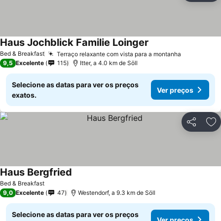
Haus Jochblick Familie Loinger
Ver preços
Bed & Breakfast
Terraço relaxante com vista para a montanha
Ver preços
9,5
Excelente
115
Itter, a 4.0 km de Söll
Selecione as datas para ver os preços
Ver preços
exatos.
Partilhar
Ad
Haus Bergfried
Ver preços
Bed & Breakfast
9,0
Excelente
47
Westendorf, a 9.3 km de Söll
Selecione as datas para ver os preços
Ver preços