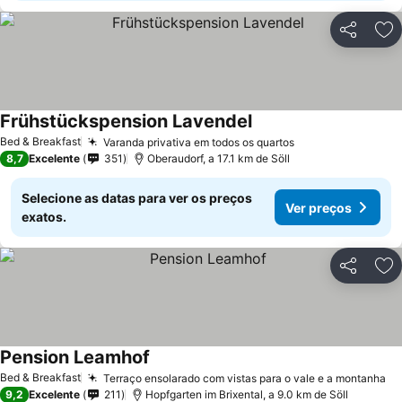
Partilhar
Ad
Frühstückspension Lavendel
Ver preços
Bed & Breakfast
Varanda privativa em todos os quartos
Ver preços
8,7
Excelente
351
Oberaudorf, a 17.1 km de Söll
Selecione as datas para ver os preços
Ver preços
exatos.
Partilhar
Ad
Pension Leamhof
Ver preços
Bed & Breakfast
Terraço ensolarado com vistas para o vale e a montanha
Ve
9,2
Excelente
211
Hopfgarten im Brixental, a 9.0 km de Söll