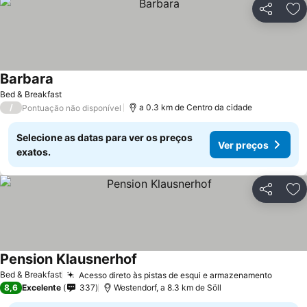
Partilhar
Ad
Barbara
Ver preços
Bed & Breakfast
/
a 0.3 km de Centro da cidade
Pontuação não disponível
Selecione as datas para ver os preços
Ver preços
exatos.
Partilhar
Ad
Pension Klausnerhof
Ver preços
Bed & Breakfast
Acesso direto às pistas de esqui e armazenamento
Ver pr
8,6
Excelente
337
Westendorf, a 8.3 km de Söll