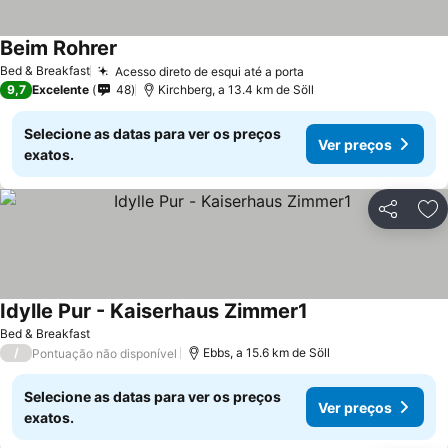
Beim Rohrer
Ver preços
Bed & Breakfast
Acesso direto de esqui até a porta
Ver preços
9,7
Excelente
48
Kirchberg, a 13.4 km de Söll
Selecione as datas para ver os preços
Ver preços
exatos.
Partilhar
Ad
Idylle Pur - Kaiserhaus Zimmer1
Ver preços
Bed & Breakfast
/
Ebbs, a 15.6 km de Söll
Pontuação não disponível
Selecione as datas para ver os preços
Ver preços
exatos.