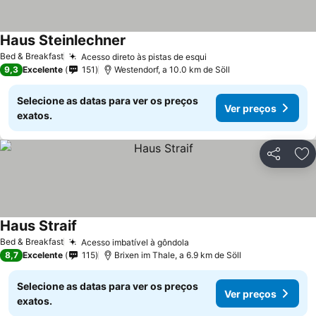
Haus Steinlechner
Ver preços
Bed & Breakfast
Acesso direto às pistas de esqui
Ver preços
9,3
Excelente
151
Westendorf, a 10.0 km de Söll
Selecione as datas para ver os preços
Ver preços
exatos.
Partilhar
Ad
Haus Straif
Ver preços
Bed & Breakfast
Acesso imbatível à gôndola
Ver preços
8,7
Excelente
115
Brixen im Thale, a 6.9 km de Söll
Selecione as datas para ver os preços
Ver preços
exatos.