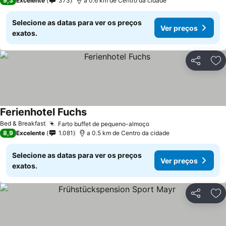
9,3
Excelente
373
a 0.6 km de Centro da cidade
Selecione as datas para ver os preços
Ver preços
exatos.
Partilhar
Ad
Ferienhotel Fuchs
Ver preços
Bed & Breakfast
Farto buffet de pequeno-almoço
Ver preços
8,9
Excelente
1.081
a 0.5 km de Centro da cidade
Selecione as datas para ver os preços
Ver preços
exatos.
Partilhar
Ad