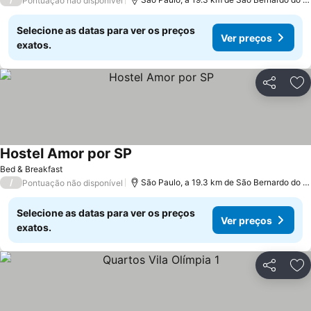
Pontuação não disponível
Selecione as datas para ver os preços
Ver preços
exatos.
Partilhar
Ad
Hostel Amor por SP
Bed & Breakfast
/
São Paulo, a 19.3 km de São Bernardo do Campo
Pontuação não disponível
Selecione as datas para ver os preços
Ver preços
exatos.
Partilhar
Ad