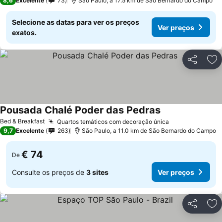
8,6
Excelente
73
São Paulo, a 17.5 km de São Bernardo do Campo
Selecione as datas para ver os preços
Ver preços
exatos.
Partilhar
Ad
Pousada Chalé Poder das Pedras
Bed & Breakfast
Quartos temáticos com decoração única
9,7
Excelente
263
São Paulo, a 11.0 km de São Bernardo do Campo
€ 74
De
Consulte os preços de
3 sites
Ver preços
Partilhar
Ad