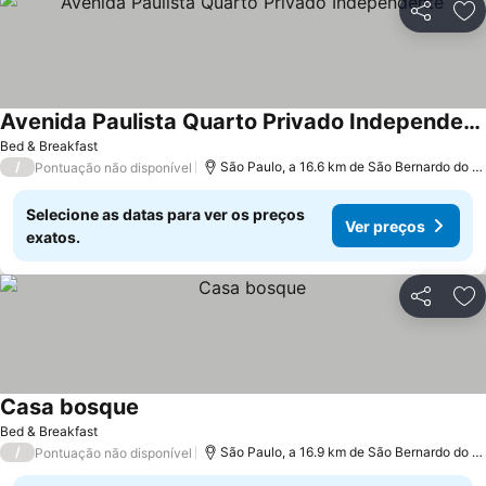
Partilhar
Ad
Avenida Paulista Quarto Privado Independente
Bed & Breakfast
/
São Paulo, a 16.6 km de São Bernardo do Campo
Pontuação não disponível
Selecione as datas para ver os preços
Ver preços
exatos.
Partilhar
Ad
Casa bosque
Bed & Breakfast
/
São Paulo, a 16.9 km de São Bernardo do Campo
Pontuação não disponível