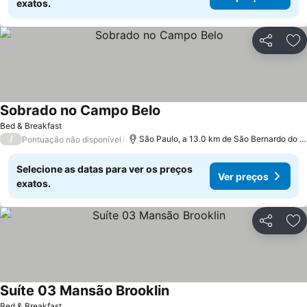
exatos.
Partilhar
Ad
Sobrado no Campo Belo
Bed & Breakfast
/
São Paulo, a 13.0 km de São Bernardo do Campo
Pontuação não disponível
Selecione as datas para ver os preços
Ver preços
exatos.
Partilhar
Ad
Suíte 03 Mansão Brooklin
Bed & Breakfast