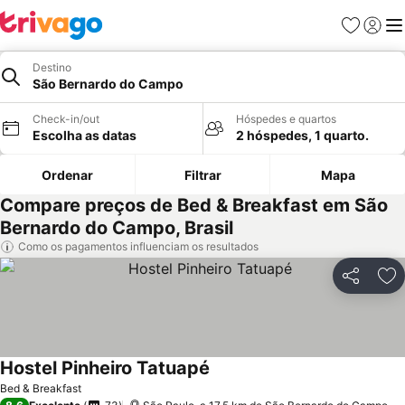
Favoritos
Iniciar
Me
Destino
São Bernardo do Campo
Check-in/out
Hóspedes e quartos
Escolha as datas
2 hóspedes, 1 quarto.
Ordenar
Filtrar
Mapa
Compare preços de Bed & Breakfast em São
Bernardo do Campo, Brasil
Como os pagamentos influenciam os resultados
Partilhar
Ad
Hostel Pinheiro Tatuapé
Bed & Breakfast