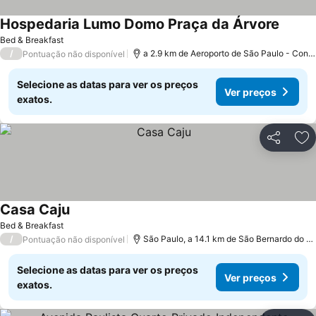
Hospedaria Lumo Domo Praça da Árvore
Bed & Breakfast
/
a 2.9 km de Aeroporto de São Paulo - Congonhas
Pontuação não disponível
Selecione as datas para ver os preços
Ver preços
exatos.
Partilhar
Ad
Casa Caju
Bed & Breakfast
/
São Paulo, a 14.1 km de São Bernardo do Campo
Pontuação não disponível
Selecione as datas para ver os preços
Ver preços
exatos.