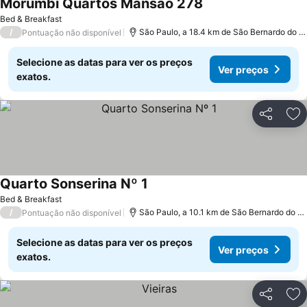
Morumbi Quartos Mansão 278
Bed & Breakfast
/
São Paulo, a 18.4 km de São Bernardo do Campo
Pontuação não disponível
Selecione as datas para ver os preços
Ver preços
exatos.
Partilhar
Ad
Quarto Sonserina Nº 1
Bed & Breakfast
/
São Paulo, a 10.1 km de São Bernardo do Campo
Pontuação não disponível
Selecione as datas para ver os preços
Ver preços
exatos.
Partilhar
Ad