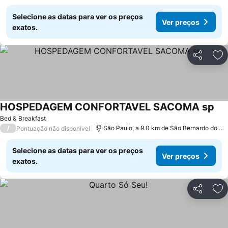
Selecione as datas para ver os preços
Ver preços
exatos.
Partilhar
Ad
HOSPEDAGEM CONFORTAVEL SACOMA sp
Bed & Breakfast
/
São Paulo, a 9.0 km de São Bernardo do Campo
Pontuação não disponível
Selecione as datas para ver os preços
Ver preços
exatos.
Partilhar
Ad