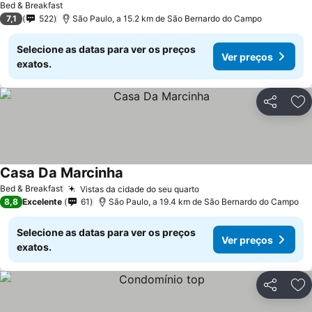
Bed & Breakfast
7,1
522
São Paulo, a 15.2 km de São Bernardo do Campo
Selecione as datas para ver os preços
Ver preços
exatos.
Partilhar
Ad
Casa Da Marcinha
Bed & Breakfast
Vistas da cidade do seu quarto
8,8
Excelente
61
São Paulo, a 19.4 km de São Bernardo do Campo
Selecione as datas para ver os preços
Ver preços
exatos.
Partilhar
Ad