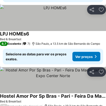
Partilhar
Ad
LPJ HOMEs6
Bed & Breakfast
8,7
Excelente
7
São Paulo, a 13.5 km de São Bernardo do Campo
Selecione as datas para ver os preços
Ver preços
exatos.
Partilhar
Ad
Hostel Amor Por Sp Bras - Pari - Feira Da Madrugada - Expo Center Norte
Bed & Breakfast
/
São Paulo, a 19.3 km de São Bernardo do Campo