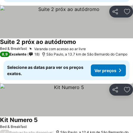
Partilhar
Ad
Suite 2 próx ao autódromo
Bed & Breakfast
Varanda com acesso ao ar livre
8,9
Excelente
18
São Paulo, a 13.7 km de São Bernardo do Campo
Selecione as datas para ver os preços
Ver preços
exatos.
Partilhar
Ad
Kit Numero 5
Bed & Breakfast
/
São Paulo, a 12.4 km de São Bernardo do Campo
Pontuação não disponível