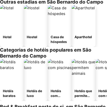
Outras estadias em São Bernardo do Campo
Hotel
Hostel
Casa de
Aparthotel
hóspedes
Categorias de hotéis populares em São
Bernardo do Campo
Hotéis
Hotéis de
Hotéis
Hotéis que
Hoté
baratos
luxo
com
permitem
com 
piscinas
animais
Bed & Breakfast perto de si, em São Bernardo