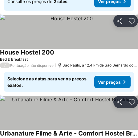
Consulte os preços de
2 sites
Ver preços
Partilhar
Ad
House Hostel 200
Bed & Breakfast
/
São Paulo, a 12.4 km de São Bernardo do Campo
Pontuação não disponível
Selecione as datas para ver os preços
Ver preços
exatos.
Partilhar
Ad
Urbanature Filme & Arte - Comfort Hostel Brooklin