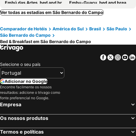
Embú das Artes, bed and breakfasts
Embu-Guaçu, bed and breakfasts
Osasco, bed and breakfasts
Mairiporã, bed and breakfasts
Ver todas as estadias em São Bernardo do Campo
Itaquaquecetuba, bed and breakfasts
Santana de Parnaíba, bed and breakfasts
Comparador de Hotéis
América do Sul
Brasil
São Paulo
Santo André, bed and breakfasts
Franco da Rocha, bed and breakfasts
São Bernardo do Campo
São Vicente, bed and breakfasts
Cotia, bed and breakfasts
Bed & Breakfast em São Bernardo do Campo
Jandira, bed and breakfasts
Facebook
Twitter
Insta
Yo
Selecione o seu país
Adicionar no Google
Encontre facilmente os nossos
resultados: adicione o trivago como
fonte preferencial no Google.
Empresa
Os nossos produtos
Termos e políticas