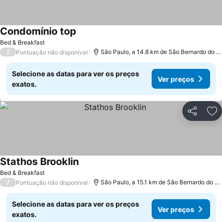
Condomínio top
Bed & Breakfast
/
São Paulo, a 14.8 km de São Bernardo do Campo
Pontuação não disponível
Selecione as datas para ver os preços
Ver preços
exatos.
Partilhar
Ad
Stathos Brooklin
Bed & Breakfast
/
São Paulo, a 15.1 km de São Bernardo do Campo
Pontuação não disponível
Selecione as datas para ver os preços
Ver preços
exatos.