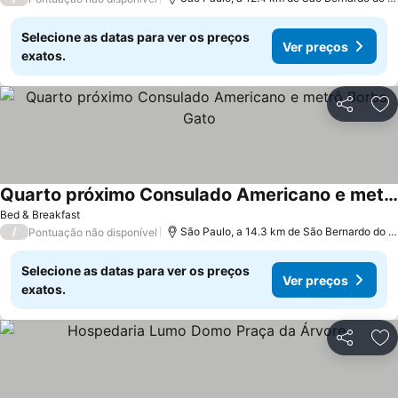
Selecione as datas para ver os preços
Ver preços
exatos.
Partilhar
Ad
Quarto próximo Consulado Americano e metrô Borba Gato
Bed & Breakfast
/
São Paulo, a 14.3 km de São Bernardo do Campo
Pontuação não disponível
Selecione as datas para ver os preços
Ver preços
exatos.
Partilhar
Ad