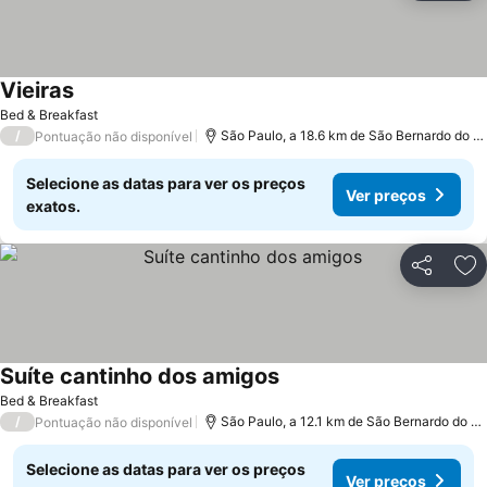
Vieiras
Bed & Breakfast
/
São Paulo, a 18.6 km de São Bernardo do Campo
Pontuação não disponível
Selecione as datas para ver os preços
Ver preços
exatos.
Partilhar
Ad
Suíte cantinho dos amigos
Bed & Breakfast
/
São Paulo, a 12.1 km de São Bernardo do Campo
Pontuação não disponível
Selecione as datas para ver os preços
Ver preços