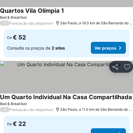
Quartos Vila Olímpia 1
Bed & Breakfast
/
São Paulo, a 16.0 km de São Bernardo do Campo
Pontuação não disponível
€ 52
De
Consulte os preços de
2 sites
Ver preços
Partilhar
Ad
Um Quarto Individual Na Casa Compartilhada
Bed & Breakfast
/
São Paulo, a 11.0 km de São Bernardo do Campo
Pontuação não disponível
€ 22
De