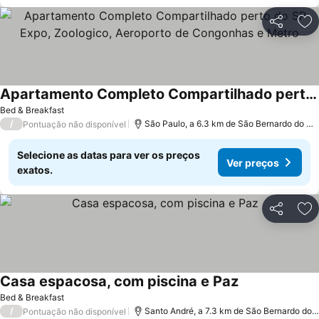
Partilhar
Ad
Apartamento Completo Compartilhado perto do SP Expo, Zoologico, Aeroporto de Congonhas e Metro
Bed & Breakfast
/
São Paulo, a 6.3 km de São Bernardo do Campo
Pontuação não disponível
Selecione as datas para ver os preços
Ver preços
exatos.
Partilhar
Ad
Casa espacosa, com piscina e Paz
Bed & Breakfast
/
Santo André, a 7.3 km de São Bernardo do Campo
Pontuação não disponível