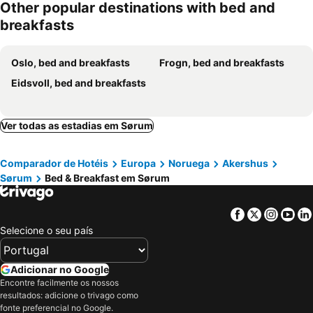
Other popular destinations with bed and
breakfasts
Oslo, bed and breakfasts
Frogn, bed and breakfasts
Eidsvoll, bed and breakfasts
Ver todas as estadias em Sørum
Comparador de Hotéis
Europa
Noruega
Akershus
Sørum
Bed & Breakfast em Sørum
Facebook
Twitter
Insta
Yo
Selecione o seu país
Adicionar no Google
Encontre facilmente os nossos
resultados: adicione o trivago como
fonte preferencial no Google.