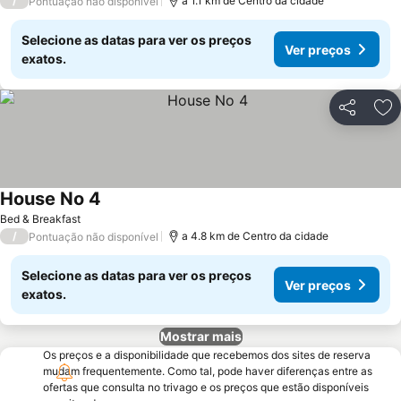
/
a 1.1 km de Centro da cidade
Pontuação não disponível
Selecione as datas para ver os preços
Ver preços
exatos.
Partilhar
Ad
House No 4
Bed & Breakfast
/
a 4.8 km de Centro da cidade
Pontuação não disponível
Selecione as datas para ver os preços
Ver preços
exatos.
Mostrar mais
Os preços e a disponibilidade que recebemos dos sites de reserva
mudam frequentemente. Como tal, pode haver diferenças entre as
ofertas que consulta no trivago e os preços que estão disponíveis