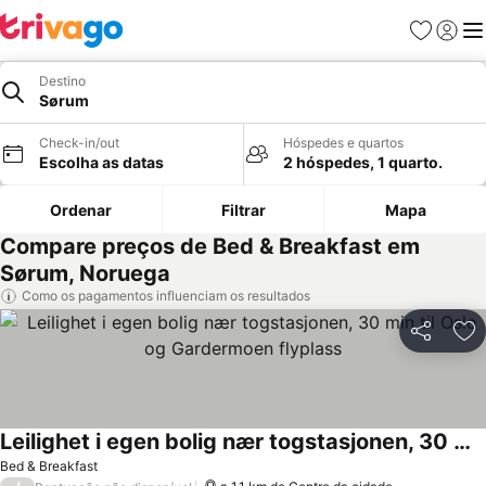
Favoritos
Iniciar
Me
Destino
Sørum
Check-in/out
Hóspedes e quartos
Escolha as datas
2 hóspedes, 1 quarto.
Ordenar
Filtrar
Mapa
Compare preços de Bed & Breakfast em
Sørum, Noruega
Como os pagamentos influenciam os resultados
Partilhar
Ad
Leilighet i egen bolig nær togstasjonen, 30 min til Oslo og Gardermoen flyplass
Bed & Breakfast