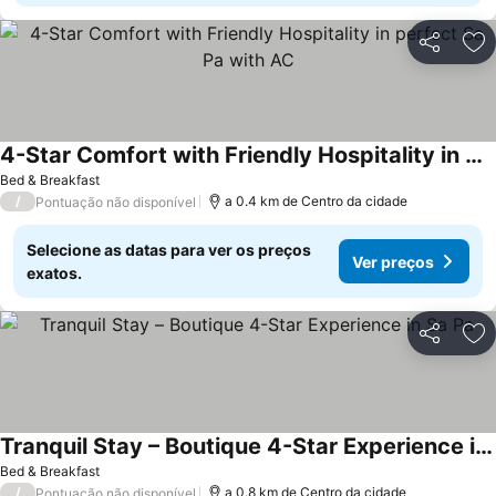
Partilhar
Ad
4-Star Comfort with Friendly Hospitality in perfect Sa Pa with AC
Bed & Breakfast
/
a 0.4 km de Centro da cidade
Pontuação não disponível
Selecione as datas para ver os preços
Ver preços
exatos.
Partilhar
Ad
Tranquil Stay – Boutique 4-Star Experience in Sa Pa
Bed & Breakfast
/
a 0.8 km de Centro da cidade
Pontuação não disponível