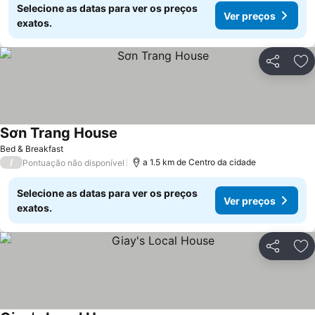
Selecione as datas para ver os preços
Ver preços
exatos.
Partilhar
Ad
Sơn Trang House
Bed & Breakfast
/
a 1.5 km de Centro da cidade
Pontuação não disponível
Selecione as datas para ver os preços
Ver preços
exatos.
Partilhar
Ad