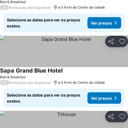
Bed & Breakfast
/
a 0.6 km de Centro da cidade
Pontuação não disponível
Selecione as datas para ver os preços
Ver preços
exatos.
Partilhar
Ad
Sapa Grand Blue Hotel
Bed & Breakfast
/
a 0.6 km de Centro da cidade
Pontuação não disponível
Selecione as datas para ver os preços
Ver preços
exatos.
Partilhar
Ad