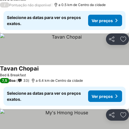
/
a 0.5 km de Centro da cidade
Pontuação não disponível
Selecione as datas para ver os preços
Ver preços
exatos.
Partilhar
Ad
Tavan Chopai
Bed & Breakfast
7,5
Boa
33
a 6.4 km de Centro da cidade
Selecione as datas para ver os preços
Ver preços
exatos.
Partilhar
Ad