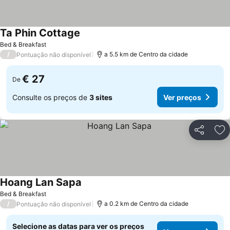
Ta Phin Cottage
Bed & Breakfast
/
a 5.5 km de Centro da cidade
Pontuação não disponível
€ 27
De
Consulte os preços de
3 sites
Ver preços
Partilhar
Ad
Hoang Lan Sapa
Bed & Breakfast
/
a 0.2 km de Centro da cidade
Pontuação não disponível
Selecione as datas para ver os preços