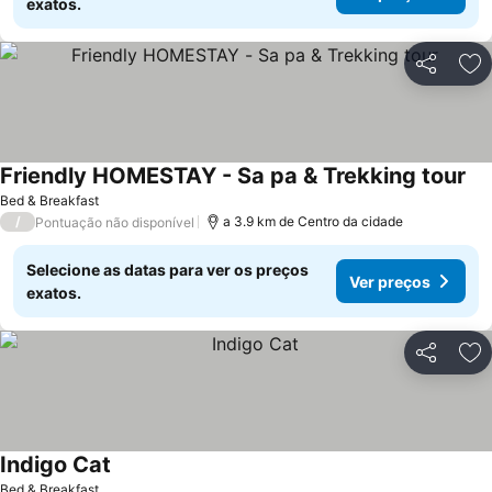
exatos.
Partilhar
Ad
Friendly HOMESTAY - Sa pa & Trekking tour
Bed & Breakfast
/
a 3.9 km de Centro da cidade
Pontuação não disponível
Selecione as datas para ver os preços
Ver preços
exatos.
Partilhar
Ad
Indigo Cat
Bed & Breakfast