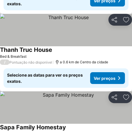
Ver preços
exatos.
Partilhar
Ad
Thanh Truc House
Bed & Breakfast
/
a 0.6 km de Centro da cidade
Pontuação não disponível
Selecione as datas para ver os preços
Ver preços
exatos.
Partilhar
Ad
Sapa Family Homestay