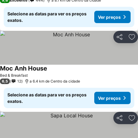
9,6
Excelente
444
a 8.1 km de Centro da cidade
Selecione as datas para ver os preços
Ver preços
exatos.
Partilhar
Ad
Moc Anh House
Bed & Breakfast
6,5
12
a 6.4 km de Centro da cidade
Selecione as datas para ver os preços
Ver preços
exatos.
Partilhar
Ad