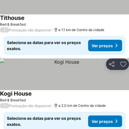
Tithouse
Bed & Breakfast
/
a 1.1 km de Centro da cidade
Pontuação não disponível
Selecione as datas para ver os preços
Ver preços
exatos.
Partilhar
Ad
Kogi House
Bed & Breakfast
/
a 2.0 km de Centro da cidade
Pontuação não disponível
Selecione as datas para ver os preços
Ver preços
exatos.