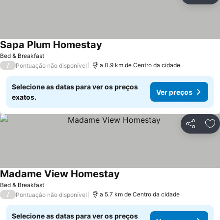
Sapa Plum Homestay
Bed & Breakfast
/
a 0.9 km de Centro da cidade
Pontuação não disponível
Selecione as datas para ver os preços
Ver preços
exatos.
Partilhar
Ad
Madame View Homestay
Bed & Breakfast
/
a 5.7 km de Centro da cidade
Pontuação não disponível
Selecione as datas para ver os preços