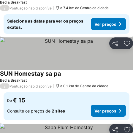
Bed & Breakfast
/
a 7.4 km de Centro da cidade
Pontuação não disponível
Selecione as datas para ver os preços
Ver preços
exatos.
Partilhar
Ad
SUN Homestay sa pa
Bed & Breakfast
/
a 0.1 km de Centro da cidade
Pontuação não disponível
€ 15
De
Consulte os preços de
2 sites
Ver preços
Partilhar
Ad