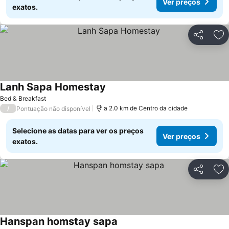
Ver preços
exatos.
Partilhar
Ad
Lanh Sapa Homestay
Bed & Breakfast
/
a 2.0 km de Centro da cidade
Pontuação não disponível
Selecione as datas para ver os preços
Ver preços
exatos.
Partilhar
Ad
Hanspan homstay sapa