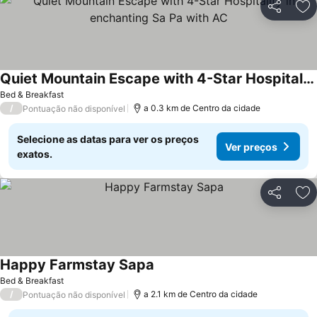
Partilhar
Ad
Quiet Mountain Escape with 4-Star Hospitality in enchanting Sa Pa with AC
Bed & Breakfast
/
a 0.3 km de Centro da cidade
Pontuação não disponível
Selecione as datas para ver os preços
Ver preços
exatos.
Partilhar
Ad
Happy Farmstay Sapa
Bed & Breakfast
/
a 2.1 km de Centro da cidade
Pontuação não disponível