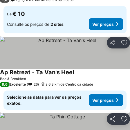
€ 10
De
Consulte os preços de
2 sites
Ver preços
Partilhar
Ad
Ap Retreat - Ta Van's Heel
Bed & Breakfast
8,6
Excelente
26
a 6.3 km de Centro da cidade
Selecione as datas para ver os preços
Ver preços
exatos.
Partilhar
Ad