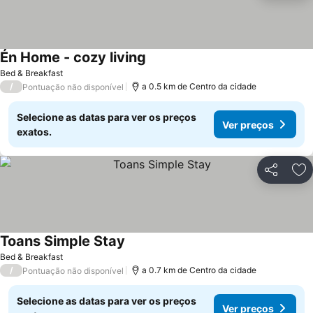
Én Home - cozy living
Bed & Breakfast
/
a 0.5 km de Centro da cidade
Pontuação não disponível
Selecione as datas para ver os preços
Ver preços
exatos.
Partilhar
Ad
Toans Simple Stay
Bed & Breakfast
/
a 0.7 km de Centro da cidade
Pontuação não disponível
Selecione as datas para ver os preços
Ver preços