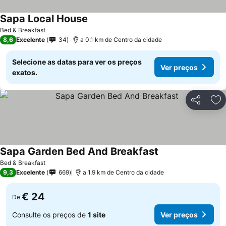
Sapa Local House
Bed & Breakfast
8,6
Excelente
34
a 0.1 km de Centro da cidade
Selecione as datas para ver os preços
Ver preços
exatos.
Partilhar
Ad
Sapa Garden Bed And Breakfast
Bed & Breakfast
9,3
Excelente
669
a 1.9 km de Centro da cidade
€ 24
De
Consulte os preços de
1 site
Ver preços