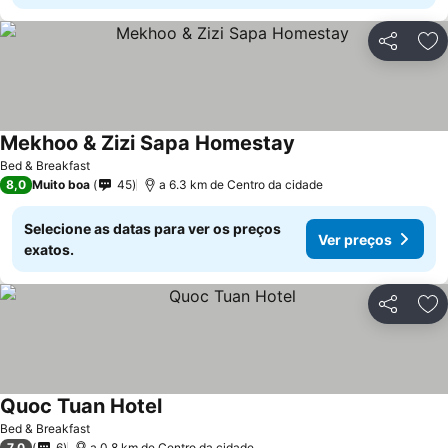
Partilhar
Ad
Mekhoo & Zizi Sapa Homestay
Bed & Breakfast
8,0
Muito boa
45
a 6.3 km de Centro da cidade
Selecione as datas para ver os preços
Ver preços
exatos.
Partilhar
Ad
Quoc Tuan Hotel
Bed & Breakfast
7,0
6
a 0.8 km de Centro da cidade