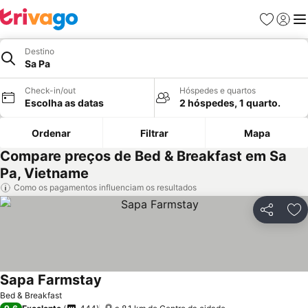
Favoritos
Iniciar
Me
Destino
Sa Pa
Check-in/out
Hóspedes e quartos
Escolha as datas
2 hóspedes, 1 quarto.
Ordenar
Filtrar
Mapa
Compare preços de Bed & Breakfast em Sa
Pa, Vietname
Como os pagamentos influenciam os resultados
Partilhar
Ad
Sapa Farmstay
Bed & Breakfast