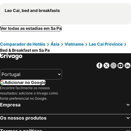
Lao Cai, bed and breakfasts
Ver todas as estadias em Sa Pa
Comparador de Hotéis
Ásia
Vietname
Lao Cai Province
Bed & Breakfast em Sa Pa
Facebook
Twitter
Insta
Yo
Adicionar no Google
Encontre facilmente os nossos
resultados: adicione o trivago como
fonte preferencial no Google.
Empresa
Os nossos produtos
Termos e políticas