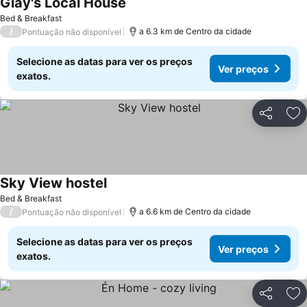
Giay's Local House
Bed & Breakfast
/
a 6.3 km de Centro da cidade
Pontuação não disponível
Selecione as datas para ver os preços
Ver preços
exatos.
Partilhar
Ad
Sky View hostel
Bed & Breakfast
/
a 6.6 km de Centro da cidade
Pontuação não disponível
Selecione as datas para ver os preços
Ver preços
exatos.
Partilhar
Ad