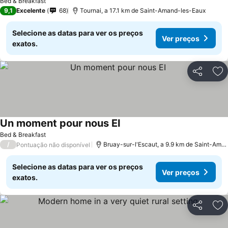
Bed & Breakfast
9,1
Excelente
68
Tournai, a 17.1 km de Saint-Amand-les-Eaux
Selecione as datas para ver os preços
Ver preços
exatos.
Partilhar
Ad
Un moment pour nous EI
Bed & Breakfast
/
Bruay-sur-l'Escaut, a 9.9 km de Saint-Amand-les-Eaux
Pontuação não disponível
Selecione as datas para ver os preços
Ver preços
exatos.
Partilhar
Ad