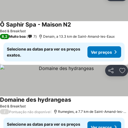
Ô Saphir Spa - Maison N2
Bed & Breakfast
8,2
Muito boa
7
Denain, a 13.3 km de Saint-Amand-les-Eaux
Selecione as datas para ver os preços
Ver preços
exatos.
Partilhar
Ad
Domaine des hydrangeas
Bed & Breakfast
/
Rumegies, a 7.7 km de Saint-Amand-les-Eaux
Pontuação não disponível
Selecione as datas para ver os preços
Ver preços