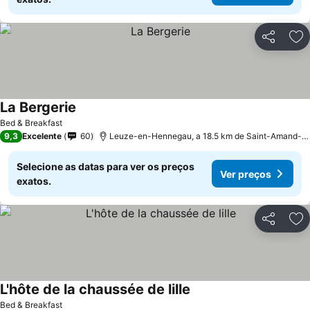
Partilhar
Ad
La Bergerie
Bed & Breakfast
9,3
Excelente
60
Leuze-en-Hennegau, a 18.5 km de Saint-Amand-les-Eaux
Selecione as datas para ver os preços
Ver preços
exatos.
Partilhar
Ad
L'hôte de la chaussée de lille
Bed & Breakfast