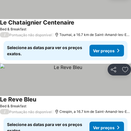
Le Chataignier Centenaire
Bed & Breakfast
/
Tournai, a 16.7 km de Saint-Amand-les-Eaux
Pontuação não disponível
Selecione as datas para ver os preços
Ver preços
exatos.
Partilhar
Ad
Le Reve Bleu
Bed & Breakfast
/
Crespin, a 16.7 km de Saint-Amand-les-Eaux
Pontuação não disponível
Selecione as datas para ver os preços
Ver preços
exatos.