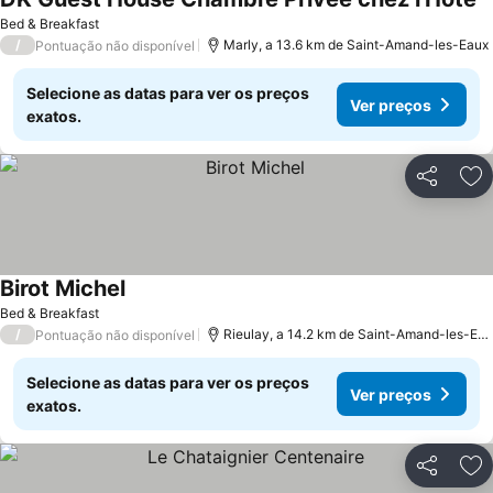
Bed & Breakfast
/
Marly, a 13.6 km de Saint-Amand-les-Eaux
Pontuação não disponível
Selecione as datas para ver os preços
Ver preços
exatos.
Partilhar
Ad
Birot Michel
Bed & Breakfast
/
Rieulay, a 14.2 km de Saint-Amand-les-Eaux
Pontuação não disponível
Selecione as datas para ver os preços
Ver preços
exatos.
Partilhar
Ad