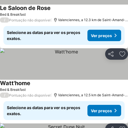
Le Saloon de Rose
Bed & Breakfast
/
Valenciennes, a 12.3 km de Saint-Amand-les-Eaux
Pontuação não disponível
Selecione as datas para ver os preços
Ver preços
exatos.
Partilhar
Ad
Watt'home
Bed & Breakfast
/
Valenciennes, a 12.5 km de Saint-Amand-les-Eaux
Pontuação não disponível
Selecione as datas para ver os preços
Ver preços
exatos.