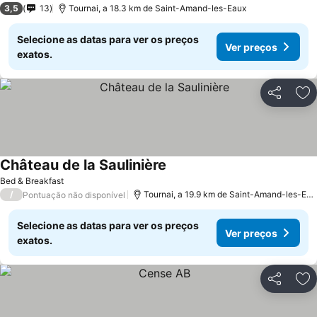
3,5
13
Tournai, a 18.3 km de Saint-Amand-les-Eaux
Selecione as datas para ver os preços
Ver preços
exatos.
Partilhar
Ad
Château de la Saulinière
Bed & Breakfast
/
Tournai, a 19.9 km de Saint-Amand-les-Eaux
Pontuação não disponível
Selecione as datas para ver os preços
Ver preços
exatos.
Partilhar
Ad