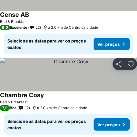
Cense AB
Bed & Breakfast
9,0
Excelente
22
a 2.0 km de Centro da cidade
Selecione as datas para ver os preços
Ver preços
exatos.
Partilhar
Ad
Chambre Cosy
Bed & Breakfast
7,9
Boa
12
a 2.0 km de Centro da cidade
Selecione as datas para ver os preços
Ver preços
exatos.