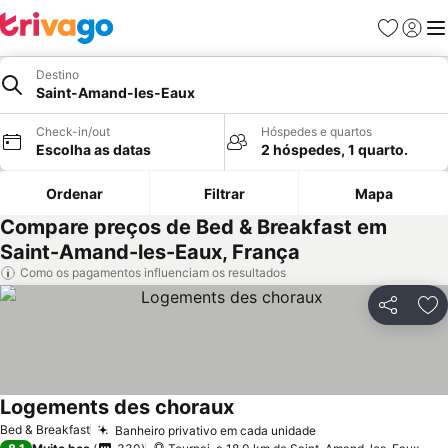
Favoritos
Iniciar
Me
Destino
Saint-Amand-les-Eaux
Check-in/out
Hóspedes e quartos
Escolha as datas
2 hóspedes, 1 quarto.
Ordenar
Filtrar
Mapa
Compare preços de Bed & Breakfast em
Saint-Amand-les-Eaux, França
Como os pagamentos influenciam os resultados
Partilhar
Ad
Logements des choraux
Bed & Breakfast
Banheiro privativo em cada unidade