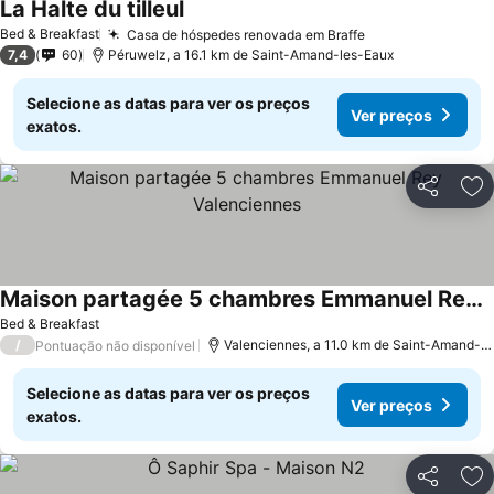
La Halte du tilleul
Bed & Breakfast
Casa de hóspedes renovada em Braffe
7,4
60
Péruwelz, a 16.1 km de Saint-Amand-les-Eaux
Selecione as datas para ver os preços
Ver preços
exatos.
Partilhar
Ad
Maison partagée 5 chambres Emmanuel Rey Valenciennes
Bed & Breakfast
/
Valenciennes, a 11.0 km de Saint-Amand-les-Eaux
Pontuação não disponível
Selecione as datas para ver os preços
Ver preços
exatos.
Partilhar
Ad