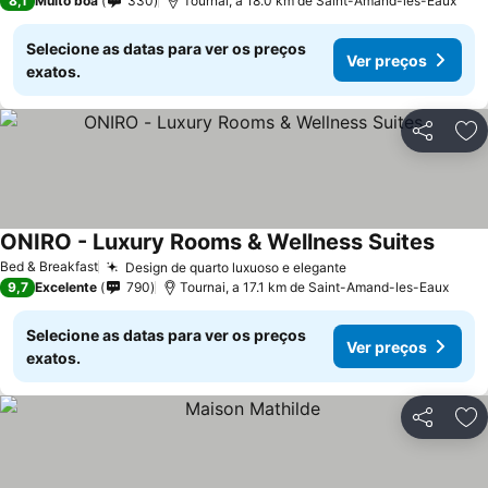
8,1
Muito boa
330
Tournai, a 18.0 km de Saint-Amand-les-Eaux
Selecione as datas para ver os preços
Ver preços
exatos.
Partilhar
Ad
ONIRO - Luxury Rooms & Wellness Suites
Bed & Breakfast
Design de quarto luxuoso e elegante
9,7
Excelente
790
Tournai, a 17.1 km de Saint-Amand-les-Eaux
Selecione as datas para ver os preços
Ver preços
exatos.
Partilhar
Ad