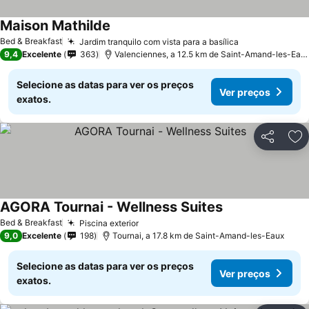
Maison Mathilde
Bed & Breakfast
Jardim tranquilo com vista para a basílica
9,4
Excelente
363
Valenciennes, a 12.5 km de Saint-Amand-les-Eaux
Selecione as datas para ver os preços
Ver preços
exatos.
Partilhar
Ad
AGORA Tournai - Wellness Suites
Bed & Breakfast
Piscina exterior
9,0
Excelente
198
Tournai, a 17.8 km de Saint-Amand-les-Eaux
Selecione as datas para ver os preços
Ver preços
exatos.