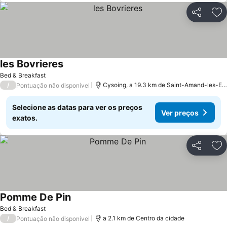
Partilhar
Ad
les Bovrieres
Bed & Breakfast
/
Cysoing, a 19.3 km de Saint-Amand-les-Eaux
Pontuação não disponível
Selecione as datas para ver os preços
Ver preços
exatos.
Partilhar
Ad
Pomme De Pin
Bed & Breakfast
/
a 2.1 km de Centro da cidade
Pontuação não disponível