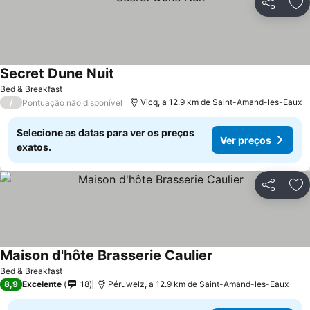
Partilhar
Ad
Secret Dune Nuit
Bed & Breakfast
/
Vicq, a 12.9 km de Saint-Amand-les-Eaux
Pontuação não disponível
Selecione as datas para ver os preços
Ver preços
exatos.
Partilhar
Ad
Maison d'hôte Brasserie Caulier
Bed & Breakfast
8,9
Excelente
18
Péruwelz, a 12.9 km de Saint-Amand-les-Eaux