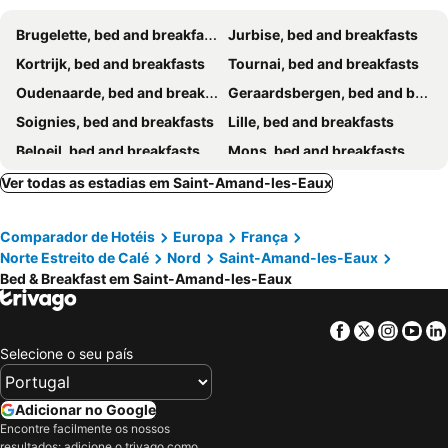
Brugelette, bed and breakfasts
Jurbise, bed and breakfasts
Kortrijk, bed and breakfasts
Tournai, bed and breakfasts
Oudenaarde, bed and breakfasts
Geraardsbergen, bed and breakfasts
Soignies, bed and breakfasts
Lille, bed and breakfasts
Beloeil, bed and breakfasts
Mons, bed and breakfasts
Wevelgem, bed and breakfasts
Houplines, bed and breakfasts
Ver todas as estadias em Saint-Amand-les-Eaux
Ath, bed and breakfasts
Lens, bed and breakfasts
Comparador de Hotéis
Europa
França
Leuze-en-Hennegau, bed and breakfasts
Spiere-Helkijn, bed and breakfasts
Norte Estreito de Calé
Nord
Saint-Amand-les-Eaux
Bever, bed and breakfasts
Mouscron, bed and breakfasts
Bed & Breakfast em Saint-Amand-les-Eaux
Croix, bed and breakfasts
Kluisbergen, bed and breakfasts
Roubaix, bed and breakfasts
Waregem, bed and breakfasts
Facebook
Twitter
Insta
Yo
Selecione o seu país
Tourcoing, bed and breakfasts
Menen, bed and breakfasts
Zwevegem, bed and breakfasts
Wortegem-Petegem, bed and breakfasts
Adicionar no Google
Mont-de-l'Enclus, bed and breakfasts
Kuurne, bed and breakfasts
Encontre facilmente os nossos
Ronse, bed and breakfasts
Brakel, bed and breakfasts
resultados: adicione o trivago como