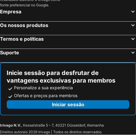
fonte preferencial no Google.
Lens, bed and breakfasts
Santes, bed and breakfasts
Empresa
Wasquehal, bed and breakfasts
Douai, bed and breakfasts
Anzegem, bed and breakfasts
Ledegem, bed and breakfasts
Os nossos produtos
Ferrière-la-Petite, bed and breakfasts
Jolimetz, bed and breakfasts
Termos e políticas
Horebeke, bed and breakfasts
Lessines, bed and breakfasts
Fromelles, bed and breakfasts
Valenciennes, bed and breakfasts
Suporte
Villeneuve-d'Ascq, bed and breakfasts
Chièvres, bed and breakfasts
Inicie sessão para desfrutar de
vantagens exclusivas para membros
Personalize a sua experiência
Ofertas e preços para membros
Iniciar sessão
trivago N.V.
, Kesselstraße 5 – 7, 40221 Düsseldorf, Alemanha
Direitos autorais 2026 trivago | Todos os direitos reservados.