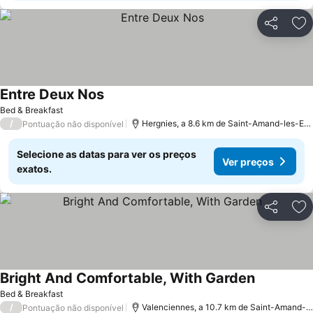
Partilhar
Ad
Entre Deux Nos
Bed & Breakfast
/
Hergnies, a 8.6 km de Saint-Amand-les-Eaux
Pontuação não disponível
Selecione as datas para ver os preços
Ver preços
exatos.
Partilhar
Ad
Bright And Comfortable, With Garden
Bed & Breakfast
/
Valenciennes, a 10.7 km de Saint-Amand-les-Eaux
Pontuação não disponível