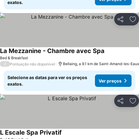
exatos.
Partilhar
Ad
La Mezzanine - Chambre avec Spa
Bed & Breakfast
/
Bellaing, a 9.1 km de Saint-Amand-les-Eaux
Pontuação não disponível
Selecione as datas para ver os preços
Ver preços
exatos.
Partilhar
Ad
L Escale Spa Privatif