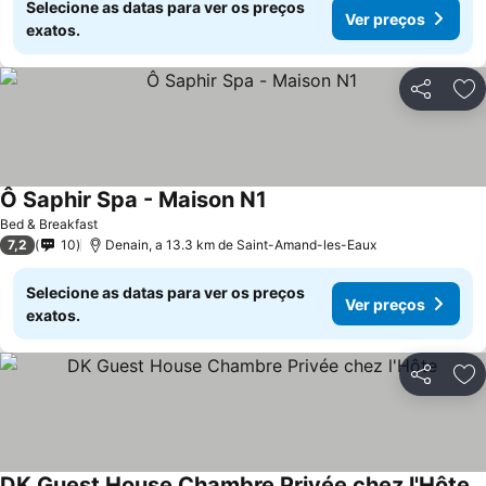
Selecione as datas para ver os preços
Ver preços
exatos.
Partilhar
Ad
Ô Saphir Spa - Maison N1
Bed & Breakfast
7,2
10
Denain, a 13.3 km de Saint-Amand-les-Eaux
Selecione as datas para ver os preços
Ver preços
exatos.
Partilhar
Ad
DK Guest House Chambre Privée chez l'Hôte