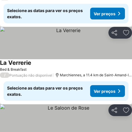
Selecione as datas para ver os preços
Ver preços
exatos.
Partilhar
Ad
La Verrerie
Bed & Breakfast
/
Marchiennes, a 11.4 km de Saint-Amand-les-Eaux
Pontuação não disponível
Selecione as datas para ver os preços
Ver preços
exatos.
Partilhar
Ad