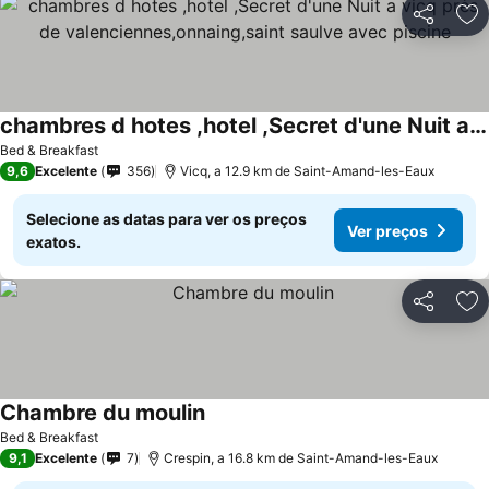
Partilhar
Ad
chambres d hotes ,hotel ,Secret d'une Nuit a vicq prės de valenciennes,onnaing,saint saulve avec piscine
Bed & Breakfast
9,6
Excelente
356
Vicq, a 12.9 km de Saint-Amand-les-Eaux
Selecione as datas para ver os preços
Ver preços
exatos.
Partilhar
Ad
Chambre du moulin
Bed & Breakfast
9,1
Excelente
7
Crespin, a 16.8 km de Saint-Amand-les-Eaux