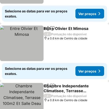
Selecione as datas para ver os preços
Ver preços
exatos.
Entre Olivier Et Mimosa
Partilhar
Adicionar aos favoritos
/
Pontuação não disponível
a 0.6 km de Centro da cidade
Selecione as datas para ver os preços
Ver preços
exatos.
Chambre Independante
Partilhar
Adicionar aos favoritos
Climatisee, Terrasse
100m2 Et Salle Deau
/
Pontuação não disponível
a 0.8 km de Centro da cidade