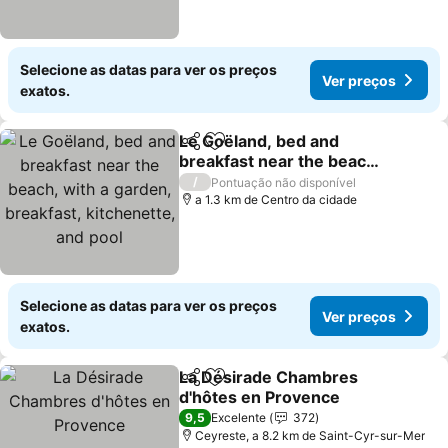
Selecione as datas para ver os preços
Ver preços
exatos.
Le Goëland, bed and
Partilhar
Adicionar aos favoritos
breakfast near the beach,
with a garden, breakfast,
/
Pontuação não disponível
kitchenette, and pool
a 1.3 km de Centro da cidade
Selecione as datas para ver os preços
Ver preços
exatos.
La Désirade Chambres
Partilhar
Adicionar aos favoritos
d'hôtes en Provence
9,5
Excelente
372
Ceyreste, a 8.2 km de Saint-Cyr-sur-Mer