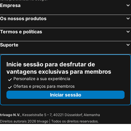
Fuveau, bed and breakfasts
Nans-les-Pins, bed and breakfasts
Empresa
Signes, bed and breakfasts
La Seyne-sur-Mer, bed and breakfasts
Le Rove, bed and breakfasts
Carnoules, bed and breakfasts
Os nossos produtos
Gardanne, bed and breakfasts
Saint-Marc-Jaumegarde, bed and breakfasts
Termos e políticas
Rians, bed and breakfasts
Le Beausset, bed and breakfasts
Collobrières, bed and breakfasts
Cuers, bed and breakfasts
Suporte
Ollioules, bed and breakfasts
La Destrousse, bed and breakfasts
Inicie sessão para desfrutar de
vantagens exclusivas para membros
Personalize a sua experiência
Ofertas e preços para membros
Iniciar sessão
trivago N.V.
, Kesselstraße 5 – 7, 40221 Düsseldorf, Alemanha
Direitos autorais 2026 trivago | Todos os direitos reservados.