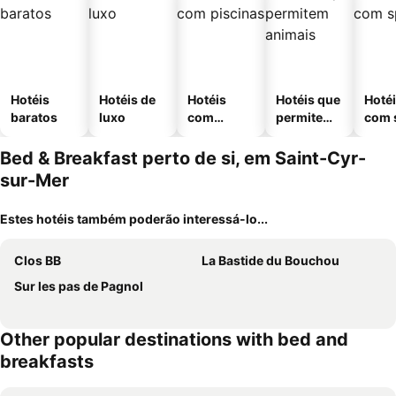
Hotéis
Hotéis de
Hotéis
Hotéis que
Hoté
baratos
luxo
com
permitem
com 
piscinas
animais
Bed & Breakfast perto de si, em Saint-Cyr-
sur-Mer
Estes hotéis também poderão interessá-lo...
Clos BB
La Bastide du Bouchou
Sur les pas de Pagnol
Other popular destinations with bed and
breakfasts