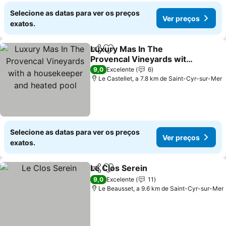
Selecione as datas para ver os preços
Ver preços
exatos.
Luxury Mas In The
Partilhar
Adicionar aos favoritos
Provencal Vineyards with
a housekeeper and
9,0
Excelente
6
heated pool
Le Castellet, a 7.8 km de Saint-Cyr-sur-Mer
Selecione as datas para ver os preços
Ver preços
exatos.
Le Clos Serein
Partilhar
Adicionar aos favoritos
9,0
Excelente
11
Le Beausset, a 9.6 km de Saint-Cyr-sur-Mer