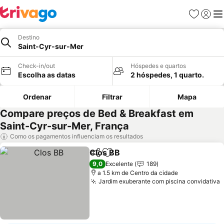
Favoritos
Iniciar
Me
Destino
Saint-Cyr-sur-Mer
Check-in/out
Hóspedes e quartos
Escolha as datas
2 hóspedes, 1 quarto.
Ordenar
Filtrar
Mapa
Compare preços de Bed & Breakfast em
Saint-Cyr-sur-Mer, França
Como os pagamentos influenciam os resultados
Clos BB
Partilhar
Adicionar aos favoritos
9,0
Excelente
189
a 1.5 km de Centro da cidade
Jardim exuberante com piscina convidativa