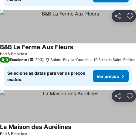
Partilhar
Ad
B&B La Ferme Aux Fleurs
Ver preços
Bed & Breakfast
9,0
Excelente
203
Sainte-Foy-la-Grande, a 19.5 km de Saint-Emilion
Selecione as datas para ver os preços
Ver preços
exatos.
Partilhar
Ad
La Maison des Aurélines
Ver preços
Bed & Breakfast