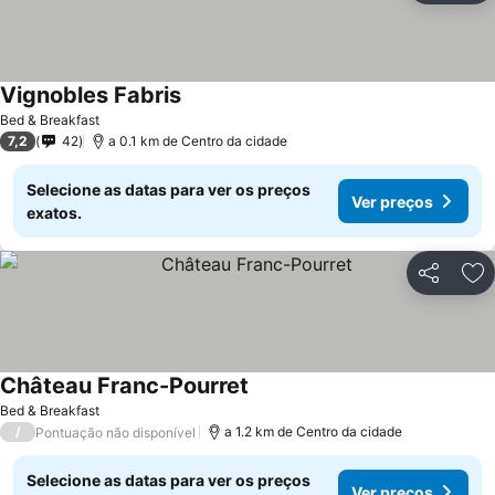
Vignobles Fabris
Ver preços
Bed & Breakfast
7,2
42
a 0.1 km de Centro da cidade
Selecione as datas para ver os preços
Ver preços
exatos.
Partilhar
Ad
Château Franc-Pourret
Ver preços
Bed & Breakfast
/
a 1.2 km de Centro da cidade
Pontuação não disponível
Selecione as datas para ver os preços
Ver preços