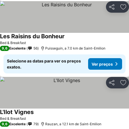
Partilhar
Ad
Les Raisins du Bonheur
Ver preços
Bed & Breakfast
9,6
Excelente
56
Puisseguin, a 7.0 km de Saint-Emilion
Selecione as datas para ver os preços
Ver preços
exatos.
Partilhar
Ad
L'Ilot Vignes
Ver preços
Bed & Breakfast
9,6
Excelente
79
Rauzan, a 12.1 km de Saint-Emilion