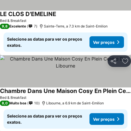
LE CLOS D'EMELINE
Ver preços
Bed & Breakfast
9,8
Excelente
7
Sainte-Terre, a 7.3 km de Saint-Emilion
Selecione as datas para ver os preços
Ver preços
exatos.
Partilhar
Ad
Chambre Dans Une Maison Cosy En Plein Centre De Libourne
Ver preços
Bed & Breakfast
8,0
Muito boa
10
Libourne, a 6.9 km de Saint-Emilion
Selecione as datas para ver os preços
Ver preços
exatos.