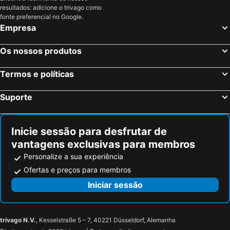
Pujols, bed and breakfasts
Sainte-Bazeille, bed and breakfasts
resultados: adicione o trivago como
Saussignac, bed and breakfasts
Marsas, bed and breakfasts
fonte preferencial no Google.
Empresa
Pujols-sur-Ciron, bed and breakfasts
Margaux, bed and breakfasts
Coimères, bed and breakfasts
Sainte-Foy-la-Grande, bed and breakfasts
Os nossos produtos
Saint-Martin-l'Astier, bed and breakfasts
Léognan, bed and breakfasts
Termos e políticas
Saint-Aubin-de-Médoc, bed and breakfasts
La Réole, bed and breakfasts
Montcaret, bed and breakfasts
Sallebœuf, bed and breakfasts
Suporte
Soussans, bed and breakfasts
Saint-Antoine-Cumond, bed and breakfasts
Noaillan, bed and breakfasts
Aubeterre-sur-Dronne, bed and breakfasts
Inicie sessão para desfrutar de
vantagens exclusivas para membros
Personalize a sua experiência
Ofertas e preços para membros
Iniciar sessão
trivago N.V.
, Kesselstraße 5 – 7, 40221 Düsseldorf, Alemanha