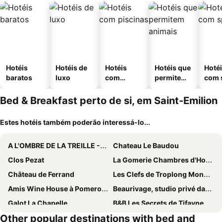
Hotéis
Hotéis de
Hotéis
Hotéis que
Hoté
baratos
luxo
com
permitem
com 
piscinas
animais
Bed & Breakfast perto de si, em Saint-Emilion
Estes hotéis também poderão interessá-lo...
A L'OMBRE DE LA TREILLE -Proche Saint-Emilion
Chateau Le Baudou
Clos Pezat
La Gomerie Chambres d'Hotes
Château de Ferrand
Les Clefs de Troplong Mondot
Amis Wine House à Pomerol, à côté de Saint-Émilion
Beaurivage, studio privé dans maison d'hôte avec parc
Galot La Chapelle
B&B Les Secrets de Tifayne
Other popular destinations with bed and
Le Jardin De Gassiot
Les Gués Rivières