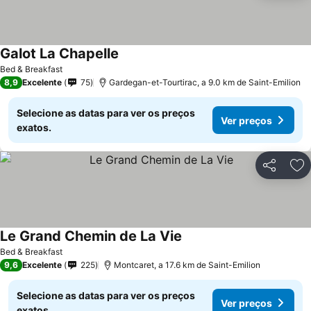
Galot La Chapelle
Ver preços
Bed & Breakfast
8,9
Excelente
75
Gardegan-et-Tourtirac, a 9.0 km de Saint-Emilion
Selecione as datas para ver os preços
Ver preços
exatos.
Partilhar
Ad
Le Grand Chemin de La Vie
Ver preços
Bed & Breakfast
9,6
Excelente
225
Montcaret, a 17.6 km de Saint-Emilion
Selecione as datas para ver os preços
Ver preços
exatos.