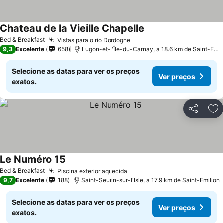
Chateau de la Vieille Chapelle
Ver preços
Bed & Breakfast
Vistas para o rio Dordogne
Ver preços
9,3
Excelente
658
Lugon-et-l'Île-du-Carnay, a 18.6 km de Saint-Emil
Selecione as datas para ver os preços
Ver preços
exatos.
Partilhar
Ad
Le Numéro 15
Ver preços
Bed & Breakfast
Piscina exterior aquecida
Ver preços
9,7
Excelente
188
Saint-Seurin-sur-l'Isle, a 17.9 km de Saint-Emilion
Selecione as datas para ver os preços
Ver preços
exatos.