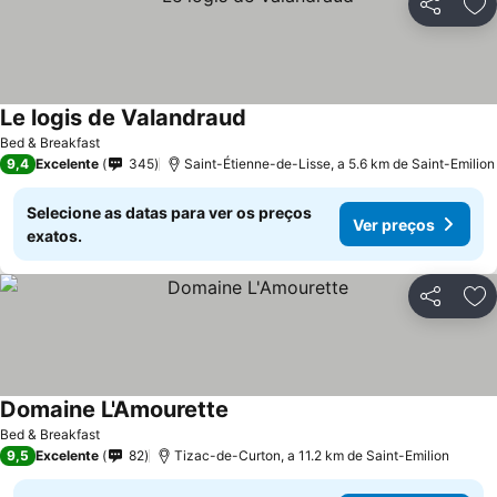
Partilhar
Ad
Le logis de Valandraud
Ver preços
Bed & Breakfast
9,4
Excelente
345
Saint-Étienne-de-Lisse, a 5.6 km de Saint-Emilion
Selecione as datas para ver os preços
Ver preços
exatos.
Partilhar
Ad
Domaine L'Amourette
Ver preços
Bed & Breakfast
9,5
Excelente
82
Tizac-de-Curton, a 11.2 km de Saint-Emilion