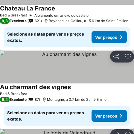
Chateau La France
Ver preços
Bed & Breakfast
Alojamento em anexo do castelo
Ver preços
9,3
Excelente
621
Beychac-et-Caillau, a 15.6 km de Saint-Emilion
Selecione as datas para ver os preços
Ver preços
exatos.
Partilhar
Ad
Au charmant des vignes
Ver preços
Bed & Breakfast
9,4
Excelente
87
Montagne, a 3.7 km de Saint-Emilion
Selecione as datas para ver os preços
Ver preços
exatos.