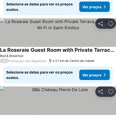
Selecione as datas para ver os preços
Ver preços
exatos.
Partilhar
Ad
La Roseraie Guest Room with Private Terrace, Garden & Wi-Fi in Saint-Émilion
Ver preços
Bed & Breakfast
/
a 2.1 km de Centro da cidade
Pontuação não disponível
Selecione as datas para ver os preços
Ver preços
exatos.
Partilhar
Ad