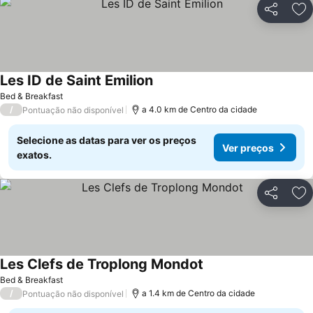
Partilhar
Ad
Les ID de Saint Emilion
Ver preços
Bed & Breakfast
/
a 4.0 km de Centro da cidade
Pontuação não disponível
Selecione as datas para ver os preços
Ver preços
exatos.
Partilhar
Ad
Les Clefs de Troplong Mondot
Ver preços
Bed & Breakfast
/
a 1.4 km de Centro da cidade
Pontuação não disponível