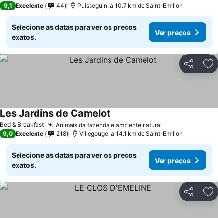
9,1
Excelente
44
Puisseguin, a 10.7 km de Saint-Emilion
Selecione as datas para ver os preços
Ver preços
exatos.
Partilhar
Ad
Les Jardins de Camelot
Ver preços
Bed & Breakfast
Animais da fazenda e ambiente natural
Ver preços
9,0
Excelente
218
Villegouge, a 14.1 km de Saint-Emilion
Selecione as datas para ver os preços
Ver preços
exatos.
Partilhar
Ad