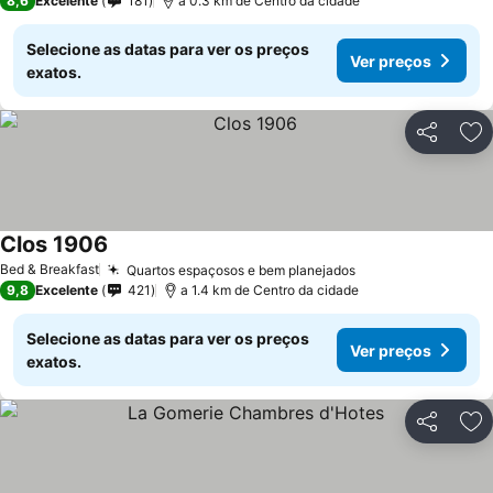
8,6
Excelente
181
a 0.3 km de Centro da cidade
Selecione as datas para ver os preços
Ver preços
exatos.
Partilhar
Ad
Clos 1906
Ver preços
Bed & Breakfast
Quartos espaçosos e bem planejados
Ver preços
9,8
Excelente
421
a 1.4 km de Centro da cidade
Selecione as datas para ver os preços
Ver preços
exatos.
Partilhar
Ad