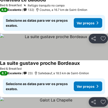
Ver preços
Bed & Breakfast
Refúgio tranquilo no campo
Ver preços
8,6
Excelente
132
Coutras, a 16.7 km de Saint-Emilion
Selecione as datas para ver os preços
Ver preços
exatos.
Partilhar
Ad
La suite gustave proche Bordeaux
Ver preços
Bed & Breakfast
8,7
Excelente
23
Sallebœuf, a 18.5 km de Saint-Emilion
Selecione as datas para ver os preços
Ver preços
exatos.
Partilhar
Ad