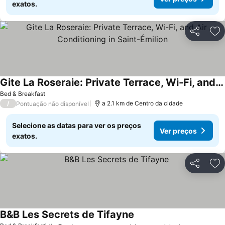
exatos.
Partilhar
Ad
Gite La Roseraie: Private Terrace, Wi-Fi, and Air Conditioning in Saint-Émilion
Ver preços
Bed & Breakfast
/
a 2.1 km de Centro da cidade
Pontuação não disponível
Selecione as datas para ver os preços
Ver preços
exatos.
Partilhar
Ad
B&B Les Secrets de Tifayne
Ver preços