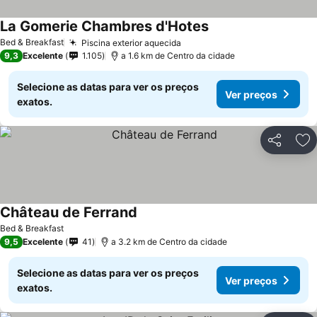
La Gomerie Chambres d'Hotes
Ver preços
Bed & Breakfast
Piscina exterior aquecida
Ver preços
9,3
Excelente
1.105
a 1.6 km de Centro da cidade
Selecione as datas para ver os preços
Ver preços
exatos.
Partilhar
Ad
Château de Ferrand
Ver preços
Bed & Breakfast
9,5
Excelente
41
a 3.2 km de Centro da cidade
Selecione as datas para ver os preços
Ver preços
exatos.