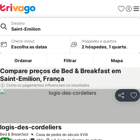
Favoritos
Iniciar
Me
Destino
Saint-Emilion
Check-in/out
Hóspedes e quartos
Escolha as datas
2 hóspedes, 1 quarto.
Ordenar
Filtrar
Mapa
Compare preços de Bed & Breakfast em
Saint-Emilion, França
Como os pagamentos influenciam os resultados
Partilhar
Ad
logis-des-cordeliers
Ver preços
Bed & Breakfast
Casa de pedra do século XVIII
Ver preços