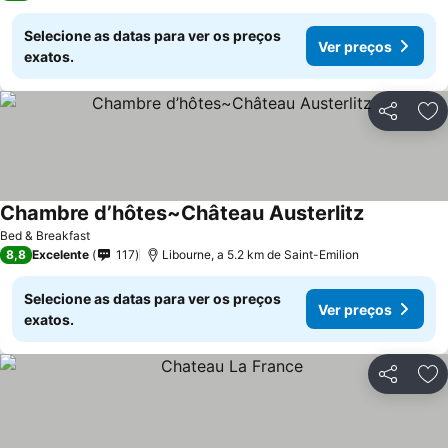
Selecione as datas para ver os preços
Ver preços
exatos.
Partilhar
Ad
Chambre d’hôtes~Château Austerlitz
Ver preços
Bed & Breakfast
8,8
Excelente
117
Libourne, a 5.2 km de Saint-Emilion
Selecione as datas para ver os preços
Ver preços
exatos.
Partilhar
Ad