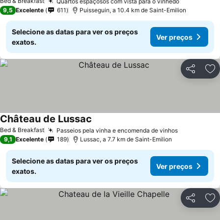
Bed & Breakfast
Quartos espaçosos com vista para o vinhedo
Ver preços
9,5
Excelente
611
Puisseguin, a 10.4 km de Saint-Emilion
Selecione as datas para ver os preços
Ver preços
exatos.
Partilhar
Ad
Château de Lussac
Ver preços
Bed & Breakfast
Passeios pela vinha e encomenda de vinhos
Ver preços
9,1
Excelente
189
Lussac, a 7.7 km de Saint-Emilion
Selecione as datas para ver os preços
Ver preços
exatos.
Partilhar
Ad