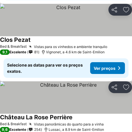
Partilhar
Ad
Clos Pezat
Ver preços
Bed & Breakfast
Vistas para os vinhedos e ambiente tranquilo
Ver preços
9,1
Excelente
81
Vignonet, a 4.6 km de Saint-Emilion
Selecione as datas para ver os preços
Ver preços
exatos.
Partilhar
Ad
Château La Rose Perrière
Ver preços
Bed & Breakfast
Vistas panorâmicas do quarto para a vinha
Ver preços
9,6
Excelente
254
Lussac, a 8.9 km de Saint-Emilion