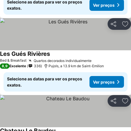
Selecione as datas para ver os preços
Ver preços
exatos.
Partilhar
Ad
Les Gués Rivières
Ver preços
Bed & Breakfast
Quartos decorados individualmente
Ver preços
8,9
Excelente
336
Pujols, a 13.9 km de Saint-Emilion
Selecione as datas para ver os preços
Ver preços
exatos.
Partilhar
Ad
Chateau Le Baudou