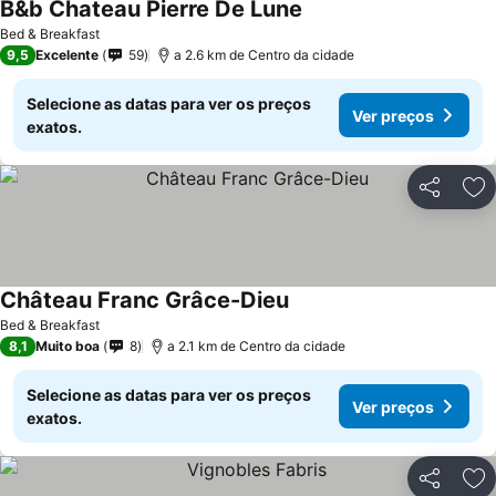
B&b Chateau Pierre De Lune
Ver preços
Bed & Breakfast
9,5
Excelente
59
a 2.6 km de Centro da cidade
Selecione as datas para ver os preços
Ver preços
exatos.
Partilhar
Ad
Château Franc Grâce-Dieu
Ver preços
Bed & Breakfast
8,1
Muito boa
8
a 2.1 km de Centro da cidade
Selecione as datas para ver os preços
Ver preços
exatos.
Partilhar
Ad