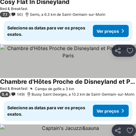
Cosy Flat In Disneyland
Bed & Breakfast
7,1
50
Serris, a 6.3 km de Saint-Germain-sur-Morin
Selecione as datas para ver os preços
Ver preços
exatos.
Partilhar
Ad
Chambre d'Hôtes Proche de Disneyland et Pas Loin de Paris
Bed & Breakfast
Campo de golfe a 3 km
5,4
149
Bussy Saint Georges, a 10.2 km de Saint-Germain-sur-Morin
Selecione as datas para ver os preços
Ver preços
exatos.
Partilhar
Ad