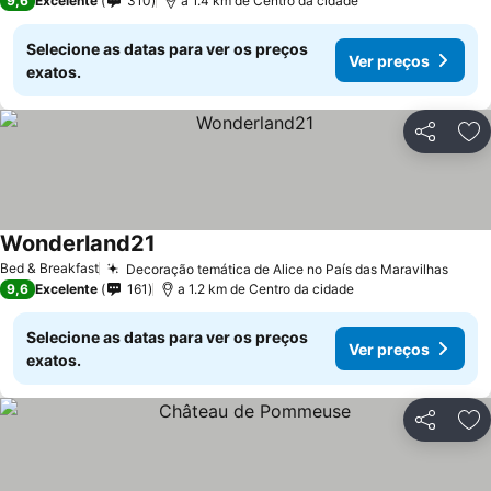
9,6
Excelente
310
a 1.4 km de Centro da cidade
Selecione as datas para ver os preços
Ver preços
exatos.
Partilhar
Ad
Wonderland21
Bed & Breakfast
Decoração temática de Alice no País das Maravilhas
9,6
Excelente
161
a 1.2 km de Centro da cidade
Selecione as datas para ver os preços
Ver preços
exatos.
Partilhar
Ad