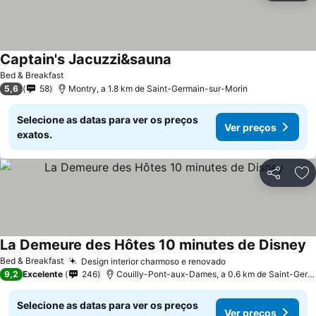
Captain's Jacuzzi&sauna
Bed & Breakfast
5,6
58
Montry, a 1.8 km de Saint-Germain-sur-Morin
Selecione as datas para ver os preços
Ver preços
exatos.
Partilhar
Ad
La Demeure des Hôtes 10 minutes de Disney
Bed & Breakfast
Design interior charmoso e renovado
9,2
Excelente
246
Couilly-Pont-aux-Dames, a 0.6 km de Saint-Germain-sur-Morin
Selecione as datas para ver os preços
Ver preços