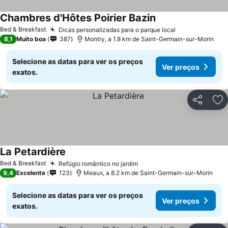
Chambres d'Hôtes Poirier Bazin
Bed & Breakfast
Dicas personalizadas para o parque local
8,1
Muito boa
387
Montry, a 1.8 km de Saint-Germain-sur-Morin
Selecione as datas para ver os preços
Ver preços
exatos.
Partilhar
Ad
La Petardière
Bed & Breakfast
Refúgio romântico no jardim
9,4
Excelente
123
Meaux, a 8.2 km de Saint-Germain-sur-Morin
Selecione as datas para ver os preços
Ver preços
exatos.