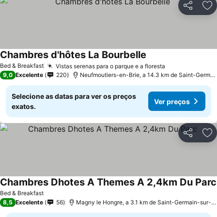
Partilhar
Ad
Chambres d'hôtes La Bourbelle
Bed & Breakfast
Vistas serenas para o parque e a floresta
9,0
Excelente
220
Neufmoutiers-en-Brie, a 14.3 km de Saint-Germain-sur-Morin
Selecione as datas para ver os preços
Ver preços
exatos.
Partilhar
Ad
Chambres Dhotes A Themes A 2,4km Du Parc
Bed & Breakfast
8,5
Excelente
56
Magny le Hongre, a 3.1 km de Saint-Germain-sur-Morin