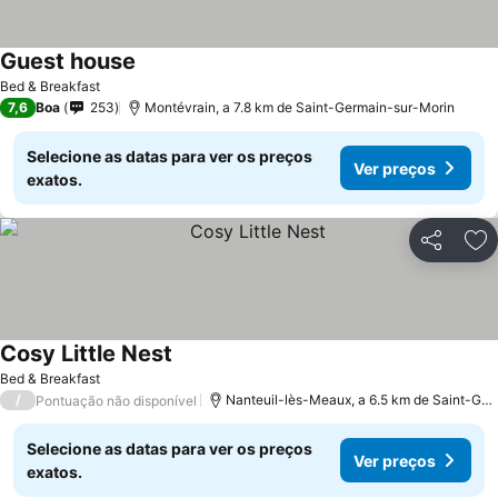
Guest house
Bed & Breakfast
7,6
Boa
253
Montévrain, a 7.8 km de Saint-Germain-sur-Morin
Selecione as datas para ver os preços
Ver preços
exatos.
Partilhar
Ad
Cosy Little Nest
Bed & Breakfast
/
Nanteuil-lès-Meaux, a 6.5 km de Saint-Germain-sur-Morin
Pontuação não disponível
Selecione as datas para ver os preços
Ver preços
exatos.