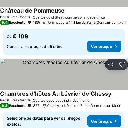
Château de Pommeuse
Bed & Breakfast
Quartos do château com personalidade única
9,4
Excelente
189
Pommeuse, a 14.1 km de Saint-Germain-sur-Morin
€ 109
De
Consulte os preços de
5 sites
Ver preços
Partilhar
Ad
Chambres d'hôtes Au Lévrier de Chessy
Bed & Breakfast
Quartos decorados individualmente
9,3
Excelente
377
Chessy, a 6.0 km de Saint-Germain-sur-Morin
Selecione as datas para ver os preços
Ver preços
exatos.