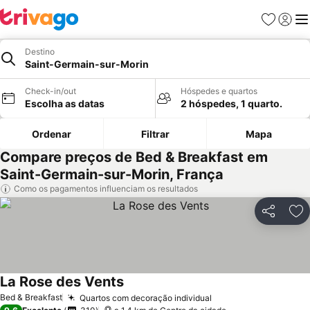
Favoritos
Iniciar
Me
Destino
Saint-Germain-sur-Morin
Check-in/out
Hóspedes e quartos
Escolha as datas
2 hóspedes, 1 quarto.
Ordenar
Filtrar
Mapa
Compare preços de Bed & Breakfast em
Saint-Germain-sur-Morin, França
Como os pagamentos influenciam os resultados
Partilhar
Ad
La Rose des Vents
Bed & Breakfast
Quartos com decoração individual