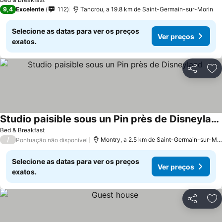
9,4
Excelente
112
Tancrou, a 19.8 km de Saint-Germain-sur-Morin
Selecione as datas para ver os preços
Ver preços
exatos.
Partilhar
Ad
Studio paisible sous un Pin près de Disneyland
Bed & Breakfast
/
Montry, a 2.5 km de Saint-Germain-sur-Morin
Pontuação não disponível
Selecione as datas para ver os preços
Ver preços
exatos.
Partilhar
Ad