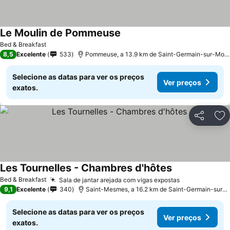
Le Moulin de Pommeuse
Bed & Breakfast
8,5
Excelente
533
Pommeuse, a 13.9 km de Saint-Germain-sur-Morin
Selecione as datas para ver os preços
Ver preços
exatos.
Partilhar
Ad
Les Tournelles - Chambres d'hôtes
Bed & Breakfast
Sala de jantar arejada com vigas expostas
9,1
Excelente
340
Saint-Mesmes, a 16.2 km de Saint-Germain-sur-Morin
Selecione as datas para ver os preços
Ver preços
exatos.