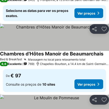
Selecione as datas para ver os preços
Ver preços
exatos.
Partilhar
Ad
Chambres d'Hôtes Manoir de Beaumarchais
Bed & Breakfast
Massagem no local para relaxamento total
8,6
Excelente
769
Chapelles-Bourbon, a 14.4 km de Saint-Germain-sur-Morin
€ 97
De
Consulte os preços de
10 sites
Ver preços
Partilhar
Ad