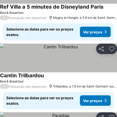
Ref Villa a 5 minutes de Disneyland Paris
Bed & Breakfast
/
Magny le Hongre, a 3.6 km de Saint-Germain-sur-Morin
Pontuação não disponível
Selecione as datas para ver os preços
Ver preços
exatos.
Partilhar
Ad
Cantin Trilbardou
Bed & Breakfast
/
Trilbardou, a 7.6 km de Saint-Germain-sur-Morin
Pontuação não disponível
Selecione as datas para ver os preços
Ver preços
exatos.