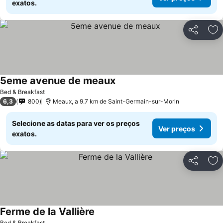
exatos.
Partilhar
Ad
5eme avenue de meaux
Bed & Breakfast
6,3
800
Meaux, a 9.7 km de Saint-Germain-sur-Morin
Selecione as datas para ver os preços
Ver preços
exatos.
Partilhar
Ad
Ferme de la Vallière
Bed & Breakfast