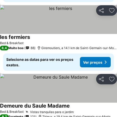
Partilhar
Ad
les fermiers
Bed & Breakfast
8,4
Muito boa
88
Giremoutiers, a 14.1 km de Saint-Germain-sur-Morin
Selecione as datas para ver os preços
Ver preços
exatos.
Partilhar
Ad
Demeure du Saule Madame
Bed & Breakfast
Vistas tranquilas para o jardim
9,7
Excelente
121
Thieux, a 19.4 km de Saint-Germain-sur-Morin