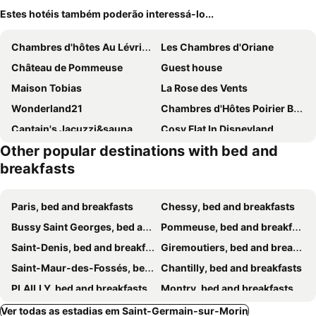
Estes hotéis também poderão interessá-lo...
Chambres d'hôtes Au Lévrier de Chessy
Les Chambres d'Oriane
Château de Pommeuse
Guest house
Maison Tobias
La Rose des Vents
Wonderland21
Chambres d'Hôtes Poirier Bazin
Captain's Jacuzzi&sauna
Cosy Flat In Disneyland
Other popular destinations with bed and
Chambre d'Hôtes Proche de Disneyland et Pas Loin de Paris
Le Moulin de Pommeuse
breakfasts
les fermiers
Chambres d'Hôtes Manoir de Beaumarchais
Square-bnb - Duplex à 10min de Disneyland Paris
Le Clos de la Pomponnette
Paris, bed and breakfasts
Chessy, bed and breakfasts
Paradise
Bussy Saint Georges, bed and breakfasts
Pommeuse, bed and breakfasts
Saint-Denis, bed and breakfasts
Giremoutiers, bed and breakfasts
Saint-Maur-des-Fossés, bed and breakfasts
Chantilly, bed and breakfasts
PLAILLY, bed and breakfasts
Montry, bed and breakfasts
Chapelles-Bourbon, bed and breakfasts
Pomponne, bed and breakfasts
Ver todas as estadias em Saint-Germain-sur-Morin