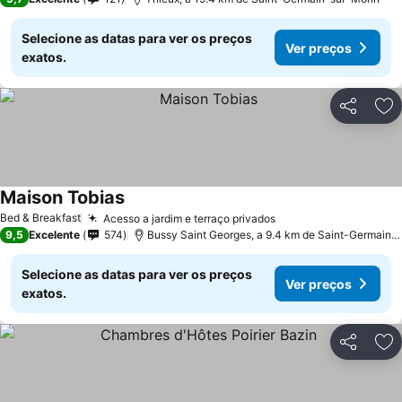
Selecione as datas para ver os preços
Ver preços
exatos.
Partilhar
Ad
Maison Tobias
Bed & Breakfast
Acesso a jardim e terraço privados
9,5
Excelente
574
Bussy Saint Georges, a 9.4 km de Saint-Germain-sur-Morin
Selecione as datas para ver os preços
Ver preços
exatos.
Partilhar
Ad