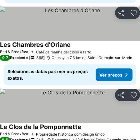
Partilhar
Ad
Les Chambres d'Oriane
Bed & Breakfast
Café da manhã delicioso e farto
9,7
Excelente
368
Chessy, a 7.3 km de Saint-Germain-sur-Morin
Selecione as datas para ver os preços
Ver preços
exatos.
Partilhar
Ad
Le Clos de la Pomponnette
Bed & Breakfast
Propriedade histórica com design único
9,5
Excelente
243
Pomponne, a 13.9 km de Saint-Germain-sur-Morin