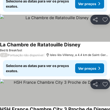
Selecione as datas para ver os preços
Ver preços
exatos.
Partilhar
Ad
La Chambre de Ratatouille Disney
Bed & Breakfast
/
Isles-lès-Villenoy, a 4.4 km de Saint-Germain-sur-Morin
Pontuação não disponível
Selecione as datas para ver os preços
Ver preços
exatos.
Partilhar
Ad
HSH France Chambre City 3 Proche de Disney