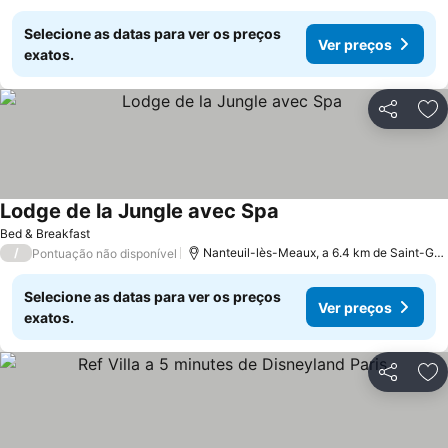
Selecione as datas para ver os preços
Ver preços
exatos.
Partilhar
Ad
Lodge de la Jungle avec Spa
Bed & Breakfast
/
Nanteuil-lès-Meaux, a 6.4 km de Saint-Germain-sur-Morin
Pontuação não disponível
Selecione as datas para ver os preços
Ver preços
exatos.
Partilhar
Ad