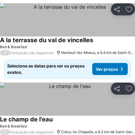
Partilhar
Ad
A la terrasse du val de vincelles
Bed & Breakfast
/
Nanteuil-lès-Meaux, a 6.4 km de Saint-Germain-sur-Morin
Pontuação não disponível
Selecione as datas para ver os preços
Ver preços
exatos.
Partilhar
Ad
Le champ de l'eau
Bed & Breakfast
/
Crécy-la-Chapelle, a 6.3 km de Saint-Germain-sur-Morin
Pontuação não disponível