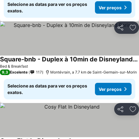
Selecione as datas para ver os preços
Ver preços
exatos.
Partilhar
Ad
Square-bnb - Duplex à 10min de Disneyland Paris
Bed & Breakfast
9,3
Excelente
117
Montévrain, a 7.7 km de Saint-Germain-sur-Morin
Selecione as datas para ver os preços
Ver preços
exatos.
Partilhar
Ad