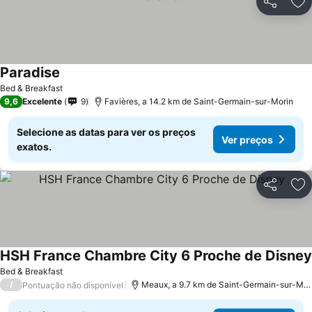
Partilhar
Ad
Paradise
Bed & Breakfast
9,6
Excelente
9
Favières, a 14.2 km de Saint-Germain-sur-Morin
Selecione as datas para ver os preços
Ver preços
exatos.
Partilhar
Ad
HSH France Chambre City 6 Proche de Disney
Bed & Breakfast
/
Meaux, a 9.7 km de Saint-Germain-sur-Morin
Pontuação não disponível