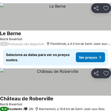
Partilhar
Ad
Le Berne
Ver preços
Bed & Breakfast
/
Pierrefonds, a 4.0 km de Saint-Jean-aux-B
Pontuação não disponível
Selecione as datas para ver os preços
Ver preços
exatos.
Partilhar
Ad
Château de Roberville
Ver preços
Bed & Breakfast
9,0
Excelente
29
Machemont, a 16.6 km de Saint-Jean-aux-Bois