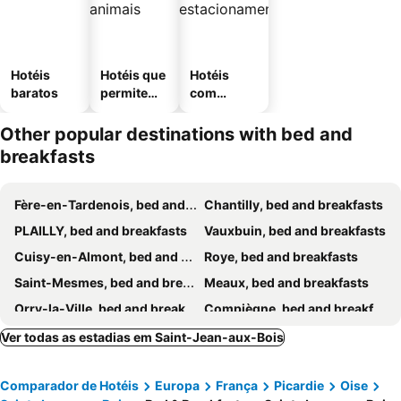
Hotéis
Hotéis que
Hotéis
baratos
permitem
com
animais
estaciona
mento
Other popular destinations with bed and
breakfasts
Fère-en-Tardenois, bed and breakfasts
Chantilly, bed and breakfasts
PLAILLY, bed and breakfasts
Vauxbuin, bed and breakfasts
Cuisy-en-Almont, bed and breakfasts
Roye, bed and breakfasts
Saint-Mesmes, bed and breakfasts
Meaux, bed and breakfasts
Orry-la-Ville, bed and breakfasts
Compiègne, bed and breakfasts
Venette, bed and breakfasts
Pernant, bed and breakfasts
Ver todas as estadias em Saint-Jean-aux-Bois
Saint-Étienne-Roilaye, bed and breakfasts
Thieux, bed and breakfasts
Comparador de Hotéis
Europa
França
Picardie
Oise
Viry-Noureuil, bed and breakfasts
Vauxaillon, bed and breakfasts