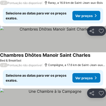
/
Raray, a 16.9 km de Saint-Jean-aux-Bois
Pontuação não disponível
Selecione as datas para ver os preços
Ver preços
exatos.
Partilhar
Ad
Chambres Dhôtes Manoir Saint Charles
Ver preç
Bed & Breakfast
/
Compiègne, a 17.6 km de Saint-Jean-aux-B
Pontuação não disponível
Selecione as datas para ver os preços
Ver preços
exatos.
Partilhar
Ad