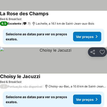
La Rose des Champs
Ver preços
Bed & Breakfast
9,5
Excelente
7
Lachelle, a 16.1 km de Saint-Jean-aux-Bois
Selecione as datas para ver os preços
Ver preços
exatos.
Partilhar
Ad
Choisy le Jacuzzi
Ver preços
Bed & Breakfast
/
Choisy-au-Bac, a 10.6 km de Saint-Jean-a
Pontuação não disponível
Selecione as datas para ver os preços
Ver preços
exatos.