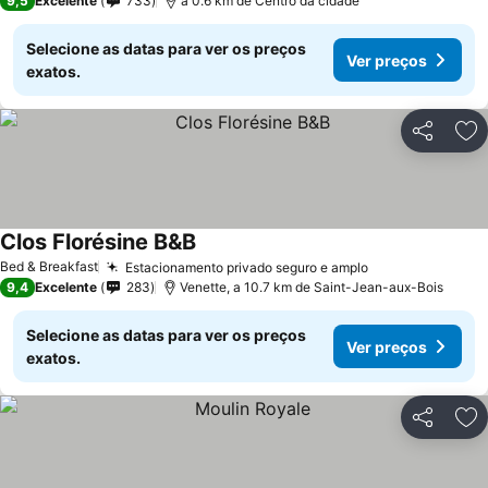
9,5
Excelente
733
a 0.6 km de Centro da cidade
Selecione as datas para ver os preços
Ver preços
exatos.
Partilhar
Ad
Clos Florésine B&B
Ver preços
Bed & Breakfast
Estacionamento privado seguro e amplo
Ver preços
9,4
Excelente
283
Venette, a 10.7 km de Saint-Jean-aux-Bois
Selecione as datas para ver os preços
Ver preços
exatos.
Partilhar
Ad