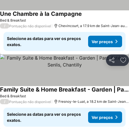
Une Chambre à la Campagne
Ver preços
Bed & Breakfast
/
Chevincourt, a 17.9 km de Saint-Jean-aux-
Pontuação não disponível
Selecione as datas para ver os preços
Ver preços
exatos.
Partilhar
Ad
Family Suite & Home Breakfast - Garden | Parc Astérix, Senlis, Chantilly
Ver preços
Bed & Breakfast
/
Fresnoy-le-Luat, a 18.2 km de Saint-Jean-
Pontuação não disponível
Selecione as datas para ver os preços
Ver preços
exatos.