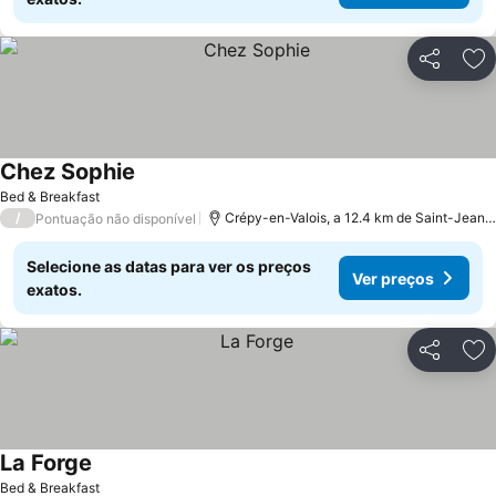
Partilhar
Ad
Chez Sophie
Ver preços
Bed & Breakfast
/
Crépy-en-Valois, a 12.4 km de Saint-Jean-
Pontuação não disponível
Selecione as datas para ver os preços
Ver preços
exatos.
Partilhar
Ad
La Forge
Ver preços
Bed & Breakfast