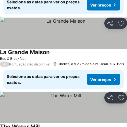
Selecione as datas para ver os preços
Ver preços
exatos.
Partilhar
Ad
La Grande Maison
Ver preços
Bed & Breakfast
/
Chelles, a 9.2 km de Saint-Jean-aux-Bois
Pontuação não disponível
Selecione as datas para ver os preços
Ver preços
exatos.
Partilhar
Ad
The Water Mill