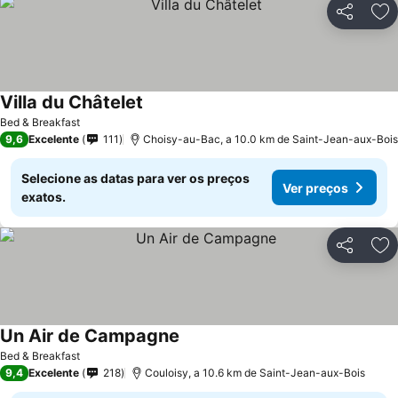
Partilhar
Ad
Villa du Châtelet
Ver preços
Bed & Breakfast
9,6
Excelente
111
Choisy-au-Bac, a 10.0 km de Saint-Jean-aux-Bois
Selecione as datas para ver os preços
Ver preços
exatos.
Partilhar
Ad
Un Air de Campagne
Ver preços
Bed & Breakfast
9,4
Excelente
218
Couloisy, a 10.6 km de Saint-Jean-aux-Bois