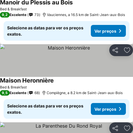
Manoir du Plessis au Bois
Ver preços
Bed & Breakfast
9,2
Excelente
73
Vauciennes, a 16.5 km de Saint-Jean-aux-Bois
Selecione as datas para ver os preços
Ver preços
exatos.
Partilhar
Ad
Maison Heronnière
Ver preços
Bed & Breakfast
9,5
Excelente
68
Compiègne, a 8.2 km de Saint-Jean-aux-Bois
Selecione as datas para ver os preços
Ver preços
exatos.
Partilhar
Ad