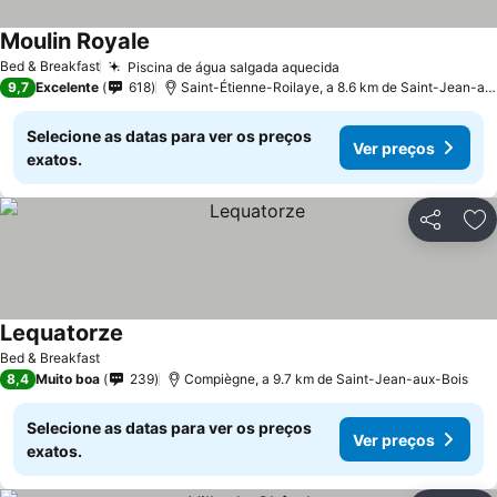
Moulin Royale
Ver preços
Bed & Breakfast
Piscina de água salgada aquecida
Ver preços
9,7
Excelente
618
Saint-Étienne-Roilaye, a 8.6 km de Saint-Jean-au
Selecione as datas para ver os preços
Ver preços
exatos.
Partilhar
Ad
Lequatorze
Ver preços
Bed & Breakfast
8,4
Muito boa
239
Compiègne, a 9.7 km de Saint-Jean-aux-Bois
Selecione as datas para ver os preços
Ver preços
exatos.