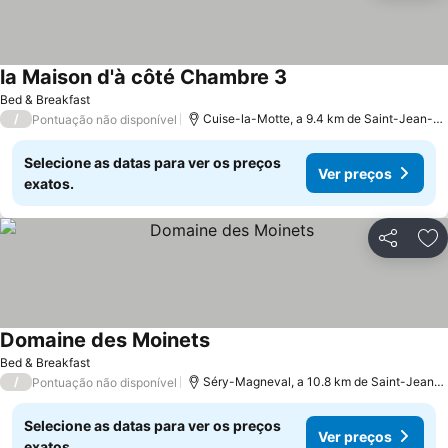
la Maison d'à côté Chambre 3
Ver preços
Bed & Breakfast
/
Cuise-la-Motte, a 9.4 km de Saint-Jean-au
Pontuação não disponível
Selecione as datas para ver os preços
Ver preços
exatos.
Partilhar
Ad
Domaine des Moinets
Ver preços
Bed & Breakfast
/
Séry-Magneval, a 10.8 km de Saint-Jean-a
Pontuação não disponível
Selecione as datas para ver os preços
Ver preços
exatos.