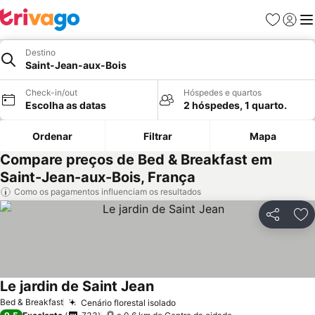
Favoritos
Iniciar
Me
Destino
Saint-Jean-aux-Bois
Check-in/out
Hóspedes e quartos
Escolha as datas
2 hóspedes, 1 quarto.
Ordenar
Filtrar
Mapa
Compare preços de Bed & Breakfast em
Saint-Jean-aux-Bois, França
Como os pagamentos influenciam os resultados
Partilhar
Ad
Le jardin de Saint Jean
Ver preços
Bed & Breakfast
Cenário florestal isolado
Ver preços