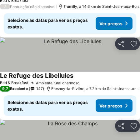
Bed & Breakfast
/
Trumilly, a 14.6 km de Saint-Jean-aux-Bois
Pontuação não disponível
Selecione as datas para ver os preços
Ver preços
exatos.
Partilhar
Ad
Le Refuge des Libellules
Ver preços
Bed & Breakfast
Ambiente rural charmoso
Ver preços
9,7
Excelente
147
Fresnoy-la-Rivière, a 7.2 km de Saint-Jean-aux-B
Selecione as datas para ver os preços
Ver preços
exatos.
Partilhar
Ad