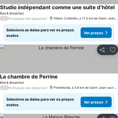
Studio indépendant comme une suite d’hôtel
V
Bed & Breakfast
/
Villers-Cotterêts, a 17.3 km de Saint-Jean-
Pontuação não disponível
Selecione as datas para ver os preços
Ver preços
exatos.
Partilhar
Ad
La chambre de Perrine
Ver preços
Bed & Breakfast
/
Pierrefonds, a 5.6 km de Saint-Jean-aux-Bo
Pontuação não disponível
Selecione as datas para ver os preços
Ver preços
exatos.