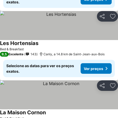
exatos.
Partilhar
Ad
Les Hortensias
Ver preços
Bed & Breakfast
9,5
Excelente
143
Canly, a 14.8 km de Saint-Jean-aux-Bois
Selecione as datas para ver os preços
Ver preços
exatos.
Partilhar
Ad
La Maison Cornon
Ver preços