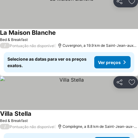
Partilhar
Ad
La Maison Blanche
Ver preços
Bed & Breakfast
/
Cuvergnon, a 19.9 km de Saint-Jean-aux-B
Pontuação não disponível
Selecione as datas para ver os preços
Ver preços
exatos.
Partilhar
Ad
Villa Stella
Ver preços
Bed & Breakfast
/
Compiègne, a 8.8 km de Saint-Jean-aux-Bo
Pontuação não disponível