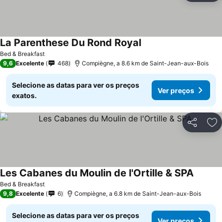
La Parenthese Du Rond Royal
Ver preços
Bed & Breakfast
9,6
Excelente
468
Compiègne, a 8.6 km de Saint-Jean-aux-Bois
Selecione as datas para ver os preços
Ver preços
exatos.
Partilhar
Ad
Les Cabanes du Moulin de l'Ortille & SPA
Ver pre
Bed & Breakfast
9,8
Excelente
6
Compiègne, a 6.8 km de Saint-Jean-aux-Bois
Selecione as datas para ver os preços
Ver preços