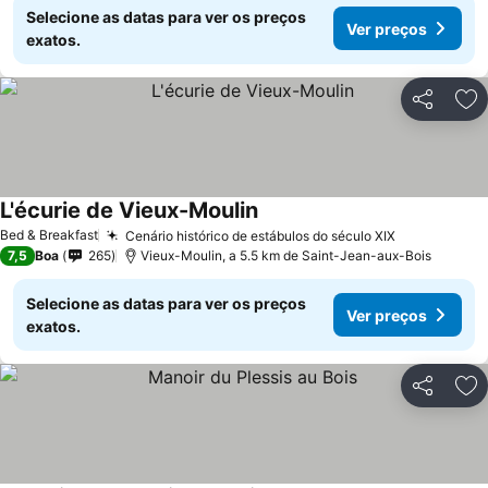
Selecione as datas para ver os preços
Ver preços
exatos.
Partilhar
Ad
L'écurie de Vieux-Moulin
Ver preços
Bed & Breakfast
Cenário histórico de estábulos do século XIX
Ver preços
7,5
Boa
265
Vieux-Moulin, a 5.5 km de Saint-Jean-aux-Bois
Selecione as datas para ver os preços
Ver preços
exatos.
Partilhar
Ad