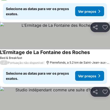
Selecione as datas para ver os preços
Ver preços
exatos.
Partilhar
Ad
L'Ermitage de La Fontaine des Roches
Ver preços
Bed & Breakfast
/
Pierrefonds, a 5.2 km de Saint-Jean-aux-Bo
Pontuação não disponível
Selecione as datas para ver os preços
Ver preços
exatos.
Partilhar
Ad