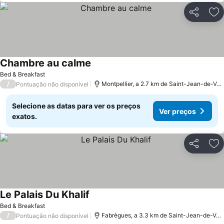
Partilhar
Ad
Chambre au calme
Bed & Breakfast
/
Montpellier, a 2.7 km de Saint-Jean-de-Védas
Pontuação não disponível
Selecione as datas para ver os preços
Ver preços
exatos.
Partilhar
Ad
Le Palais Du Khalif
Bed & Breakfast
/
Fabrègues, a 3.3 km de Saint-Jean-de-Védas
Pontuação não disponível