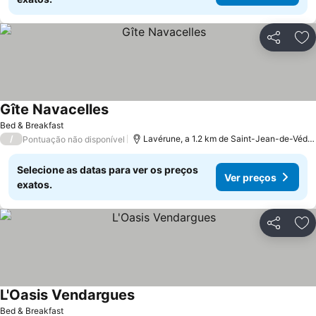
Partilhar
Ad
Gîte Navacelles
Bed & Breakfast
/
Lavérune, a 1.2 km de Saint-Jean-de-Védas
Pontuação não disponível
Selecione as datas para ver os preços
Ver preços
exatos.
Partilhar
Ad
L'Oasis Vendargues
Bed & Breakfast