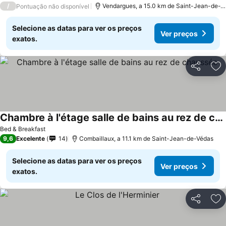
/
Vendargues, a 15.0 km de Saint-Jean-de-Védas
Pontuação não disponível
Selecione as datas para ver os preços
Ver preços
exatos.
Partilhar
Ad
Chambre à l'étage salle de bains au rez de chaussée
Bed & Breakfast
9,6
Excelente
14
Combaillaux, a 11.1 km de Saint-Jean-de-Védas
Selecione as datas para ver os preços
Ver preços
exatos.
Partilhar
Ad