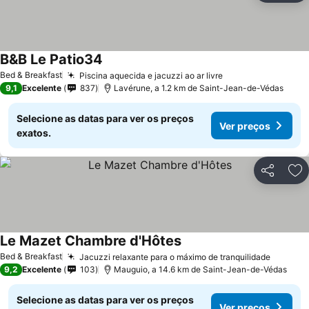
B&B Le Patio34
Bed & Breakfast
Piscina aquecida e jacuzzi ao ar livre
9,1
Excelente
837
Lavérune, a 1.2 km de Saint-Jean-de-Védas
Selecione as datas para ver os preços
Ver preços
exatos.
Partilhar
Ad
Le Mazet Chambre d'Hôtes
Bed & Breakfast
Jacuzzi relaxante para o máximo de tranquilidade
9,2
Excelente
103
Mauguio, a 14.6 km de Saint-Jean-de-Védas
Selecione as datas para ver os preços
Ver preços