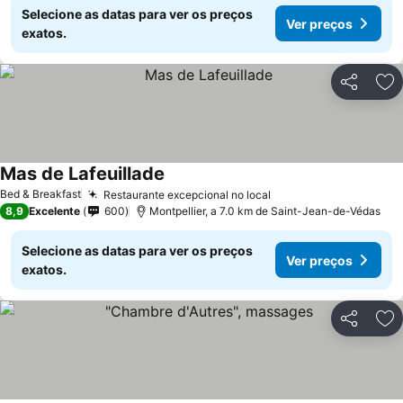
Selecione as datas para ver os preços
Ver preços
exatos.
Partilhar
Ad
Mas de Lafeuillade
Bed & Breakfast
Restaurante excepcional no local
8,9
Excelente
600
Montpellier, a 7.0 km de Saint-Jean-de-Védas
Selecione as datas para ver os preços
Ver preços
exatos.
Partilhar
Ad