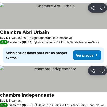
Partilhar
Ad
Chambre Abri Urbain
Bed & Breakfast
Design francês único e impecável
8,9
Excelente
84
Montpellier, a 6.2 km de Saint-Jean-de-Védas
Selecione as datas para ver os preços
Ver preços
exatos.
Partilhar
Ad
chambre independante
Bed & Breakfast
9,2
Excelente
33
Balaruc les Bains, a 17.9 km de Saint-Jean-de-Védas