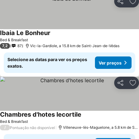
Partilhar
Ad
Ibaia Le Bonheur
Bed & Breakfast
7,2
87
Vic-la-Gardiole, a 15.8 km de Saint-Jean-de-Védas
Selecione as datas para ver os preços
Ver preços
exatos.
Partilhar
Ad
Chambres d'hotes lecortile
Bed & Breakfast
/
Villeneuve-lès-Maguelone, a 5.8 km de Saint-Jean-de-Védas
Pontuação não disponível