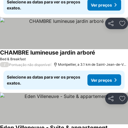
Selecione as datas para ver os preços
Ver preços
exatos.
Partilhar
Ad
CHAMBRE lumineuse jardin arboré
Bed & Breakfast
/
Montpellier, a 3.1 km de Saint-Jean-de-Védas
Pontuação não disponível
Selecione as datas para ver os preços
Ver preços
exatos.
Partilhar
Ad
Eden Villeneuve - Suite & appartement