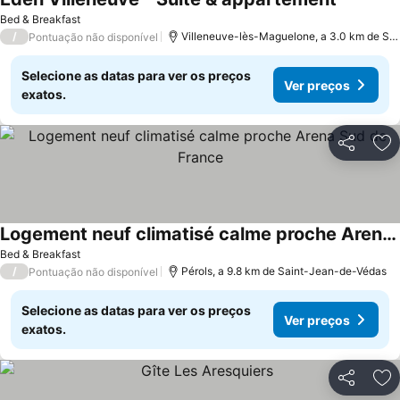
Bed & Breakfast
/
Villeneuve-lès-Maguelone, a 3.0 km de Saint-Jean-de-Védas
Pontuação não disponível
Selecione as datas para ver os preços
Ver preços
exatos.
Partilhar
Ad
Logement neuf climatisé calme proche Arena Sud de France
Bed & Breakfast
/
Pérols, a 9.8 km de Saint-Jean-de-Védas
Pontuação não disponível
Selecione as datas para ver os preços
Ver preços
exatos.
Partilhar
Ad