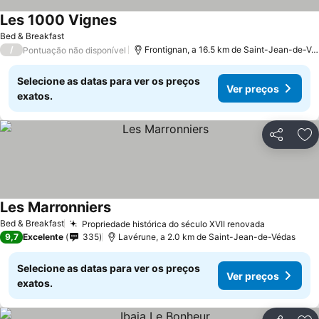
Les 1000 Vignes
Bed & Breakfast
/
Frontignan, a 16.5 km de Saint-Jean-de-Védas
Pontuação não disponível
Selecione as datas para ver os preços
Ver preços
exatos.
Partilhar
Ad
Les Marronniers
Bed & Breakfast
Propriedade histórica do século XVII renovada
9,7
Excelente
335
Lavérune, a 2.0 km de Saint-Jean-de-Védas
Selecione as datas para ver os preços
Ver preços
exatos.