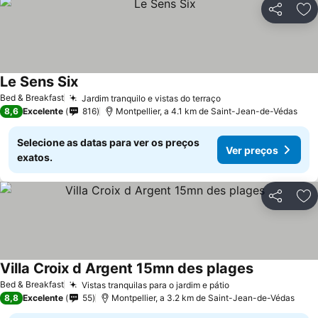
Partilhar
Ad
Le Sens Six
Bed & Breakfast
Jardim tranquilo e vistas do terraço
8,6
Excelente
816
Montpellier, a 4.1 km de Saint-Jean-de-Védas
Selecione as datas para ver os preços
Ver preços
exatos.
Partilhar
Ad
Villa Croix d Argent 15mn des plages
Bed & Breakfast
Vistas tranquilas para o jardim e pátio
8,8
Excelente
55
Montpellier, a 3.2 km de Saint-Jean-de-Védas