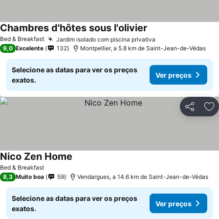
Chambres d'hôtes sous l'olivier
Bed & Breakfast
Jardim isolado com piscina privativa
9,0
Excelente
132
Montpellier, a 5.8 km de Saint-Jean-de-Védas
Selecione as datas para ver os preços
Ver preços
exatos.
Partilhar
Ad
Nico Zen Home
Bed & Breakfast
8,3
Muito boa
59
Vendargues, a 14.6 km de Saint-Jean-de-Védas
Selecione as datas para ver os preços
Ver preços
exatos.