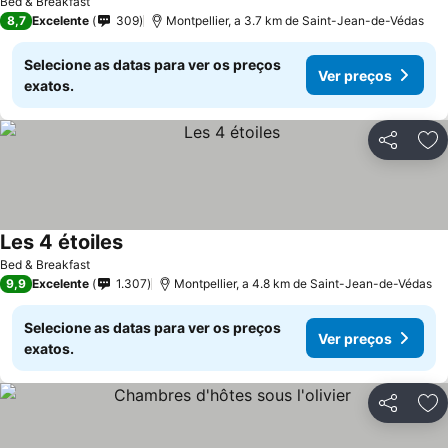
Bed & Breakfast
8,7
Excelente
309
Montpellier, a 3.7 km de Saint-Jean-de-Védas
Selecione as datas para ver os preços
Ver preços
exatos.
Partilhar
Ad
Les 4 étoiles
Bed & Breakfast
9,9
Excelente
1.307
Montpellier, a 4.8 km de Saint-Jean-de-Védas
Selecione as datas para ver os preços
Ver preços
exatos.
Partilhar
Ad