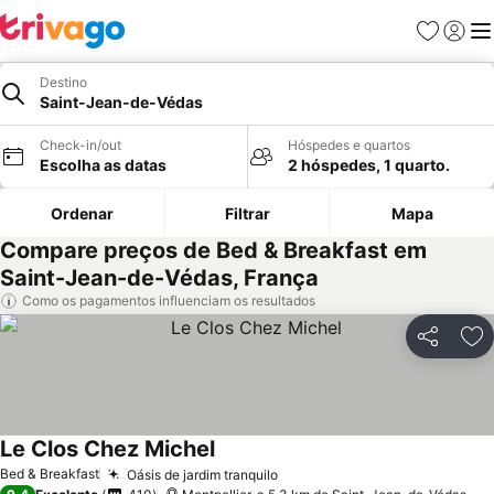
Favoritos
Iniciar
Me
Destino
Saint-Jean-de-Védas
Check-in/out
Hóspedes e quartos
Escolha as datas
2 hóspedes, 1 quarto.
Ordenar
Filtrar
Mapa
Compare preços de Bed & Breakfast em
Saint-Jean-de-Védas, França
Como os pagamentos influenciam os resultados
Partilhar
Ad
Le Clos Chez Michel
Bed & Breakfast
Oásis de jardim tranquilo