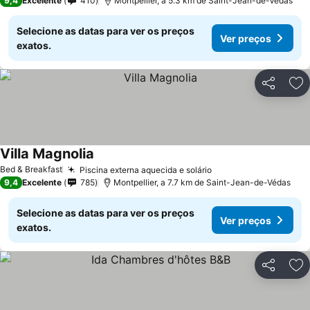
9,4
Excelente
410
Montpellier, a 5.3 km de Saint-Jean-de-Védas
Selecione as datas para ver os preços
Ver preços
exatos.
Partilhar
Ad
Villa Magnolia
Bed & Breakfast
Piscina externa aquecida e solário
9,4
Excelente
785
Montpellier, a 7.7 km de Saint-Jean-de-Védas
Selecione as datas para ver os preços
Ver preços
exatos.
Partilhar
Ad