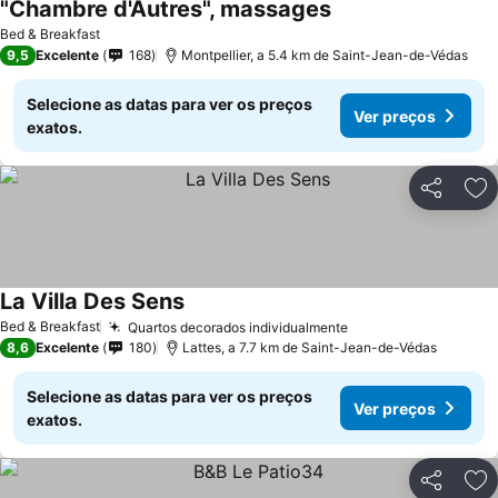
"Chambre d'Autres", massages
Bed & Breakfast
9,5
Excelente
168
Montpellier, a 5.4 km de Saint-Jean-de-Védas
Selecione as datas para ver os preços
Ver preços
exatos.
Partilhar
Ad
La Villa Des Sens
Bed & Breakfast
Quartos decorados individualmente
8,6
Excelente
180
Lattes, a 7.7 km de Saint-Jean-de-Védas
Selecione as datas para ver os preços
Ver preços
exatos.
Partilhar
Ad