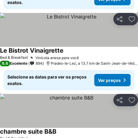
exatos.
Partilhar
Ad
Le Bistrot Vinaigrette
Bed & Breakfast
Vinícola anexa para você
8,8
Excelente
894
Prades-le-Lez, a 13.7 km de Saint-Jean-de-Védas
Selecione as datas para ver os preços
Ver preços
exatos.
Partilhar
Ad
chambre suite B&B