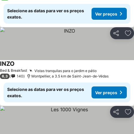
Selecione as datas para ver os preços
Ver preços
exatos.
Partilhar
Ad
INZO
Bed & Breakfast
Vistas tranquilas para o jardim e pátio
6,3
140
Montpellier, a 3.5 km de Saint-Jean-de-Védas
Selecione as datas para ver os preços
Ver preços
exatos.
Partilhar
Ad