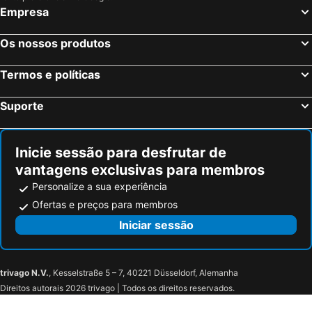
Empresa
Durfort-et-Saint-Martin-de-Sossenac, bed and breakfasts
Saint-Hippolyte-du-Fort, bed and breakfasts
Le Grau-du-Roi, bed and breakfasts
Balaruc les Bains, bed and breakfasts
Os nossos produtos
Saint-Bauzille-de-Putois, bed and breakfasts
Le Cailar, bed and breakfasts
Termos e políticas
Neffiès, bed and breakfasts
Vauvert, bed and breakfasts
Générac, bed and breakfasts
Avèze, bed and breakfasts
Suporte
Prades-le-Lez, bed and breakfasts
Roujan, bed and breakfasts
Loupian, bed and breakfasts
Saint-Thibéry, bed and breakfasts
Inicie sessão para desfrutar de
vantagens exclusivas para membros
Personalize a sua experiência
Ofertas e preços para membros
Iniciar sessão
trivago N.V.
, Kesselstraße 5 – 7, 40221 Düsseldorf, Alemanha
Direitos autorais 2026 trivago | Todos os direitos reservados.