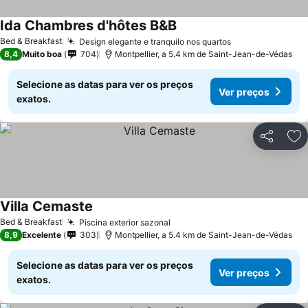
Ida Chambres d'hôtes B&B
Bed & Breakfast
Design elegante e tranquilo nos quartos
8,4
Muito boa
704
Montpellier, a 5.4 km de Saint-Jean-de-Védas
Selecione as datas para ver os preços
Ver preços
exatos.
Partilhar
Ad
Villa Cemaste
Bed & Breakfast
Piscina exterior sazonal
8,9
Excelente
303
Montpellier, a 5.4 km de Saint-Jean-de-Védas
Selecione as datas para ver os preços
Ver preços
exatos.