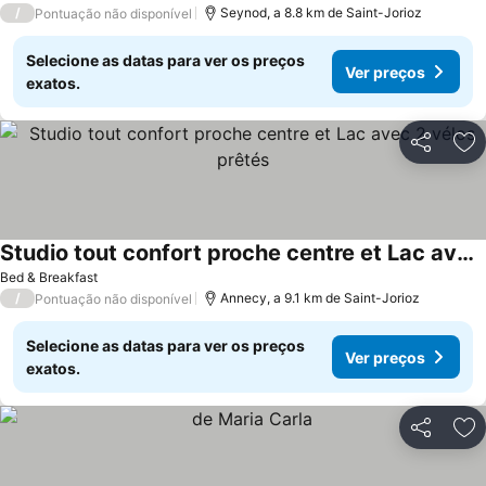
/
Seynod, a 8.8 km de Saint-Jorioz
Pontuação não disponível
Selecione as datas para ver os preços
Ver preços
exatos.
Partilhar
Ad
Studio tout confort proche centre et Lac avec 2 vélos prêtés
Bed & Breakfast
/
Annecy, a 9.1 km de Saint-Jorioz
Pontuação não disponível
Selecione as datas para ver os preços
Ver preços
exatos.
Partilhar
Ad