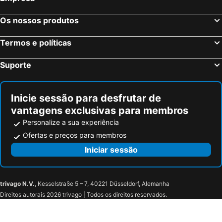
Taninges, bed and breakfasts
Péron, bed and breakfasts
Scionzier, bed and breakfasts
Villy-le-Bouveret, bed and breakfasts
Os nossos produtos
Allevard, bed and breakfasts
Ambilly, bed and breakfasts
Termos e políticas
La Côte-d'Aime, bed and breakfasts
Les Déserts, bed and breakfasts
Tournon, bed and breakfasts
Neydens, bed and breakfasts
Suporte
Brénod, bed and breakfasts
Hauteluce, bed and breakfasts
Venthon, bed and breakfasts
Lépin-le-Lac, bed and breakfasts
Inicie sessão para desfrutar de
vantagens exclusivas para membros
Personalize a sua experiência
Ofertas e preços para membros
Iniciar sessão
trivago N.V.
, Kesselstraße 5 – 7, 40221 Düsseldorf, Alemanha
Direitos autorais 2026 trivago | Todos os direitos reservados.