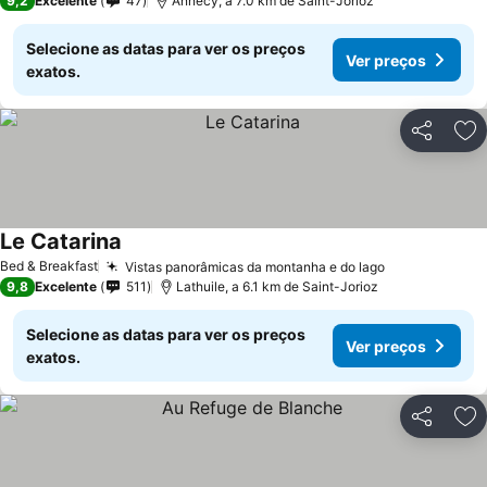
9,2
Excelente
47
Annecy, a 7.0 km de Saint-Jorioz
Selecione as datas para ver os preços
Ver preços
exatos.
Partilhar
Ad
Le Catarina
Bed & Breakfast
Vistas panorâmicas da montanha e do lago
9,8
Excelente
511
Lathuile, a 6.1 km de Saint-Jorioz
Selecione as datas para ver os preços
Ver preços
exatos.
Partilhar
Ad