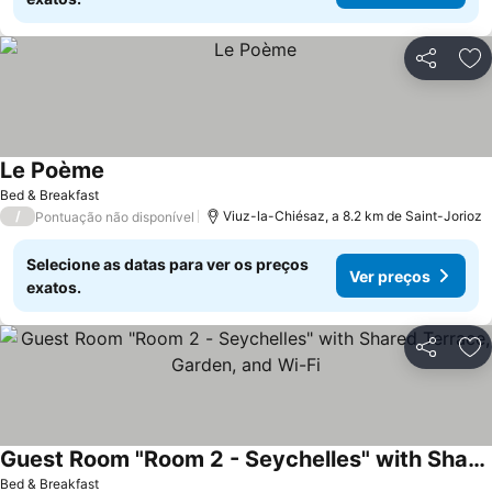
Partilhar
Ad
Le Poème
Bed & Breakfast
/
Viuz-la-Chiésaz, a 8.2 km de Saint-Jorioz
Pontuação não disponível
Selecione as datas para ver os preços
Ver preços
exatos.
Partilhar
Ad
Guest Room "Room 2 - Seychelles" with Shared Terrace, Garden, and Wi-Fi
Bed & Breakfast