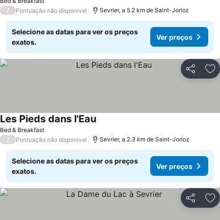
Bed & Breakfast
/
Sevrier, a 5.2 km de Saint-Jorioz
Pontuação não disponível
Selecione as datas para ver os preços
Ver preços
exatos.
Partilhar
Ad
Les Pieds dans l'Eau
Bed & Breakfast
/
Sevrier, a 2.3 km de Saint-Jorioz
Pontuação não disponível
Selecione as datas para ver os preços
Ver preços
exatos.
Partilhar
Ad