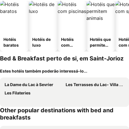
Hotéis
Hotéis de
Hotéis
Hotéis que
Hoté
baratos
luxo
com
permitem
com 
piscinas
animais
Bed & Breakfast perto de si, em Saint-Jorioz
Estes hotéis também poderão interessá-lo...
La Dame du Lac à Sevrier
Les Terrasses du Lac- Villa Le LAC Cottage au Bord du Lac d'Annecy -
Les Filateries
Other popular destinations with bed and
breakfasts