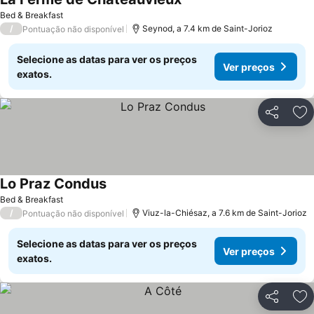
Bed & Breakfast
/
Seynod, a 7.4 km de Saint-Jorioz
Pontuação não disponível
Selecione as datas para ver os preços
Ver preços
exatos.
Partilhar
Ad
Lo Praz Condus
Bed & Breakfast
/
Viuz-la-Chiésaz, a 7.6 km de Saint-Jorioz
Pontuação não disponível
Selecione as datas para ver os preços
Ver preços
exatos.
Partilhar
Ad