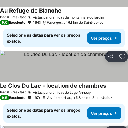
Au Refuge de Blanche
Bed & Breakfast
Vistas panorâmicas da montanha e do jardim
9,0
Excelente
164
Faverges, a 16.1 km de Saint-Jorioz
Selecione as datas para ver os preços
Ver preços
exatos.
Partilhar
Ad
Le Clos Du Lac - location de chambres
Bed & Breakfast
Vistas panorâmicas do Lago Annecy
9,5
Excelente
197
Veyrier-du-Lac, a 5.3 km de Saint-Jorioz
Selecione as datas para ver os preços
Ver preços
exatos.