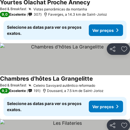
Yourtes Olachat Proche Annecy
Bed & Breakfast
Vistas panorâmicas da montanha
9,0
Excelente
307
Faverges, a 14.3 km de Saint-Jorioz
Selecione as datas para ver os preços
Ver preços
exatos.
Partilhar
Ad
Chambres d'hôtes La Grangelitte
Bed & Breakfast
Celeiro Savoyard autêntico reformado
9,2
Excelente
191
Doussard, a 7.5 km de Saint-Jorioz
Selecione as datas para ver os preços
Ver preços
exatos.
Partilhar
Ad