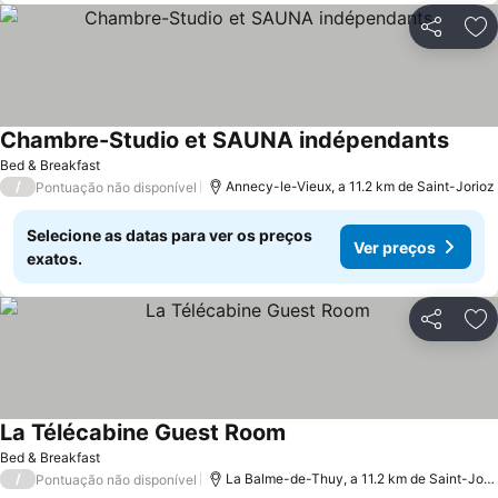
Partilhar
Ad
Chambre-Studio et SAUNA indépendants
Bed & Breakfast
/
Annecy-le-Vieux, a 11.2 km de Saint-Jorioz
Pontuação não disponível
Selecione as datas para ver os preços
Ver preços
exatos.
Partilhar
Ad
La Télécabine Guest Room
Bed & Breakfast
/
La Balme-de-Thuy, a 11.2 km de Saint-Jorioz
Pontuação não disponível