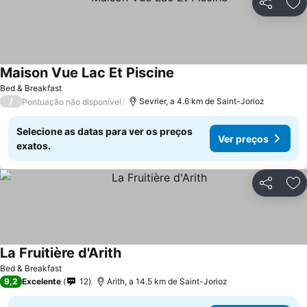
Partilhar
Ad
Maison Vue Lac Et Piscine
Bed & Breakfast
/
Sevrier, a 4.6 km de Saint-Jorioz
Pontuação não disponível
Selecione as datas para ver os preços
Ver preços
exatos.
Partilhar
Ad
La Fruitière d'Arith
Bed & Breakfast
9,2
Excelente
12
Arith, a 14.5 km de Saint-Jorioz