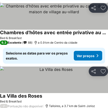
Partilhar
Ad
Chambres d'hôtes avec entrée privative au calme dans maison de village au-villard
Bed & Breakfast
9,3
Excelente
88
a 0.9 km de Centro da cidade
Selecione as datas para ver os preços
Ver preços
exatos.
Partilhar
Ad
La Villa des Roses
Bed & Breakfast
/
Talloires, a 3.7 km de Saint-Jorioz
Pontuação não disponível