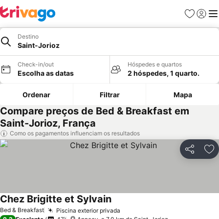
Favoritos
Iniciar
Me
Destino
Saint-Jorioz
Check-in/out
Hóspedes e quartos
Escolha as datas
2 hóspedes, 1 quarto.
Ordenar
Filtrar
Mapa
Compare preços de Bed & Breakfast em
Saint-Jorioz, França
Como os pagamentos influenciam os resultados
Partilhar
Ad
Chez Brigitte et Sylvain
Bed & Breakfast
Piscina exterior privada