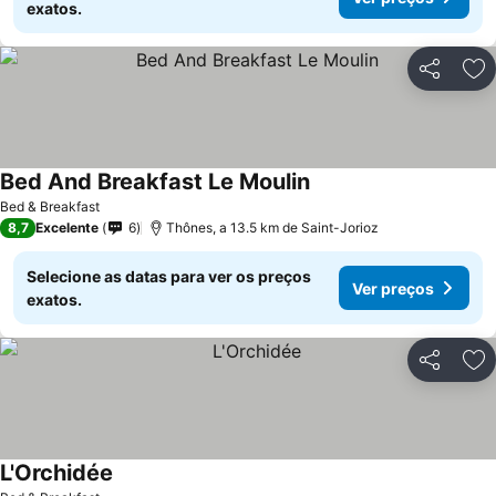
exatos.
Partilhar
Ad
Bed And Breakfast Le Moulin
Bed & Breakfast
8,7
Excelente
6
Thônes, a 13.5 km de Saint-Jorioz
Selecione as datas para ver os preços
Ver preços
exatos.
Partilhar
Ad
L'Orchidée