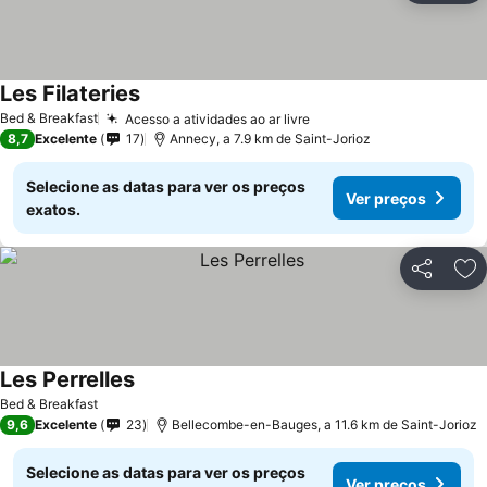
Les Filateries
Bed & Breakfast
Acesso a atividades ao ar livre
8,7
Excelente
17
Annecy, a 7.9 km de Saint-Jorioz
Selecione as datas para ver os preços
Ver preços
exatos.
Partilhar
Ad
Les Perrelles
Bed & Breakfast
9,6
Excelente
23
Bellecombe-en-Bauges, a 11.6 km de Saint-Jorioz
Selecione as datas para ver os preços
Ver preços