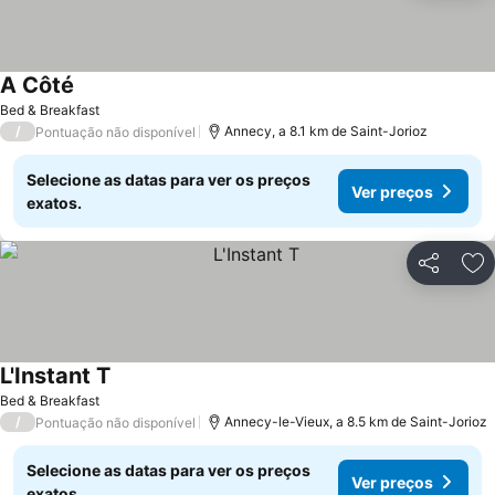
A Côté
Bed & Breakfast
/
Annecy, a 8.1 km de Saint-Jorioz
Pontuação não disponível
Selecione as datas para ver os preços
Ver preços
exatos.
Partilhar
Ad
L'Instant T
Bed & Breakfast
/
Annecy-le-Vieux, a 8.5 km de Saint-Jorioz
Pontuação não disponível
Selecione as datas para ver os preços
Ver preços
exatos.