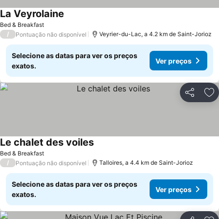
La Veyrolaine
Bed & Breakfast
/
Veyrier-du-Lac, a 4.2 km de Saint-Jorioz
Pontuação não disponível
Selecione as datas para ver os preços
Ver preços
exatos.
Partilhar
Ad
Le chalet des voiles
Bed & Breakfast
/
Talloires, a 4.4 km de Saint-Jorioz
Pontuação não disponível
Selecione as datas para ver os preços
Ver preços
exatos.