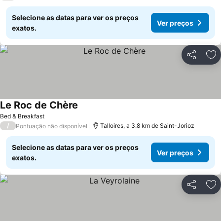
Selecione as datas para ver os preços
Ver preços
exatos.
Partilhar
Ad
Le Roc de Chère
Bed & Breakfast
/
Talloires, a 3.8 km de Saint-Jorioz
Pontuação não disponível
Selecione as datas para ver os preços
Ver preços
exatos.
Partilhar
Ad