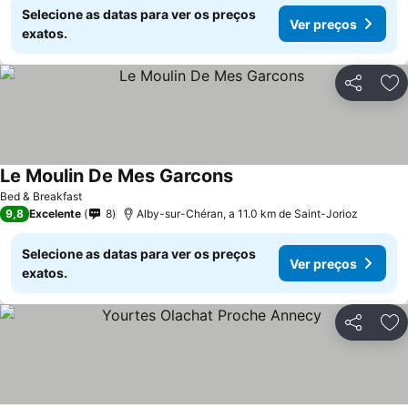
Selecione as datas para ver os preços
Ver preços
exatos.
Partilhar
Ad
Le Moulin De Mes Garcons
Bed & Breakfast
9,8
Excelente
8
Alby-sur-Chéran, a 11.0 km de Saint-Jorioz
Selecione as datas para ver os preços
Ver preços
exatos.
Partilhar
Ad