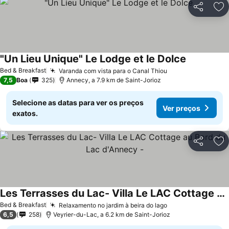
Partilhar
Ad
"Un Lieu Unique" Le Lodge et le Dolce
Bed & Breakfast
Varanda com vista para o Canal Thiou
7,5
Boa
325
Annecy, a 7.9 km de Saint-Jorioz
Selecione as datas para ver os preços
Ver preços
exatos.
Partilhar
Ad
Les Terrasses du Lac- Villa Le LAC Cottage au Bord du Lac d'Annecy -
Bed & Breakfast
Relaxamento no jardim à beira do lago
6,5
258
Veyrier-du-Lac, a 6.2 km de Saint-Jorioz