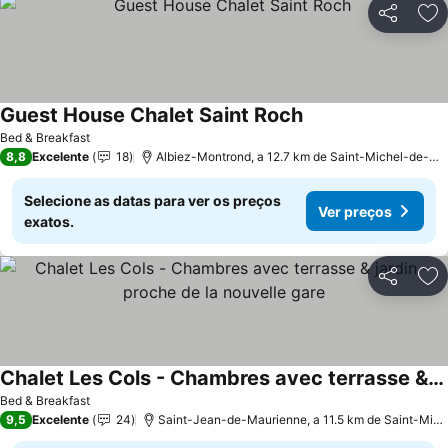
Partilhar
Ad
Guest House Chalet Saint Roch
Ver preços
Bed & Breakfast
8,8
Excelente
18
Albiez-Montrond, a 12.7 km de Saint-Michel-de-Ma
Selecione as datas para ver os preços
Ver preços
exatos.
Partilhar
Ad
Chalet Les Cols - Chambres avec terrasse & jardin - proche de la nouvelle gare
Ver preços
Bed & Breakfast
9,5
Excelente
24
Saint-Jean-de-Maurienne, a 11.5 km de Saint-Mic