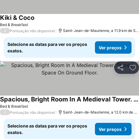
Kiki & Coco
Ver preços
Bed & Breakfast
/
Saint-Jean-de-Maurienne, a 11.9 km de Sa
Pontuação não disponível
Selecione as datas para ver os preços
Ver preços
exatos.
Partilhar
Ad
Spacious, Bright Room In A Medieval Tower. Shared Space On Ground Floor.
Ver preços
Bed & Breakfast
/
Saint-Jean-de-Maurienne, a 12.0 km de S
Pontuação não disponível
Selecione as datas para ver os preços
Ver preços
exatos.