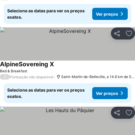
Selecione as datas para ver os preços
Ver preços
exatos.
Partilhar
Ad
AlpineSovereing X
Ver preços
Bed & Breakfast
/
Saint-Martin de-Belleville, a 14.6 km de S
Pontuação não disponível
Selecione as datas para ver os preços
Ver preços
exatos.
Partilhar
Ad