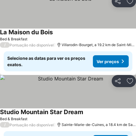
Partilhar
Ad
La Maison du Bois
Ver preços
Bed & Breakfast
/
Villarodin-Bourget, a 19.2 km de Saint-Mi
Pontuação não disponível
Selecione as datas para ver os preços
Ver preços
exatos.
Partilhar
Ad
Studio Mountain Star Dream
Ver preços
Bed & Breakfast
/
Sainte-Marie-de-Cuines, a 18.4 km de Sai
Pontuação não disponível