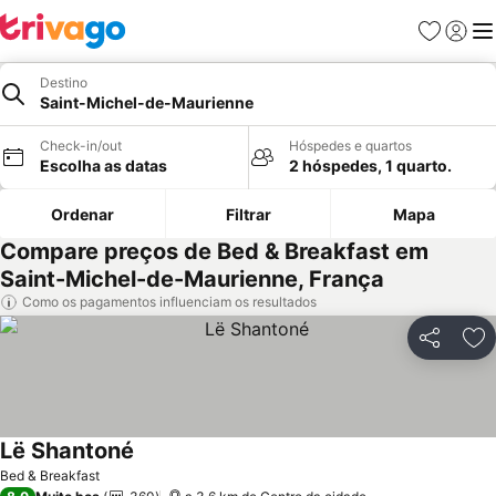
Favoritos
Iniciar
Me
Destino
Saint-Michel-de-Maurienne
Check-in/out
Hóspedes e quartos
Escolha as datas
2 hóspedes, 1 quarto.
Ordenar
Filtrar
Mapa
Compare preços de Bed & Breakfast em
Saint-Michel-de-Maurienne, França
Como os pagamentos influenciam os resultados
Partilhar
Ad
Lë Shantoné
Ver preços
Bed & Breakfast