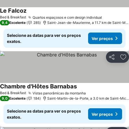
Le Falcoz
Ver preços
Bed & Breakfast
Quartos espaçosos e com design individual
Ver preços
9,4
Excelente
285
Saint-Jean-de-Maurienne, a 11.7 km de Saint-Mi
Selecione as datas para ver os preços
Ver preços
exatos.
Partilhar
Ad
Chambre d'Hôtes Barnabas
Ver preços
Bed & Breakfast
Vistas panorâmicas da montanha
Ver preços
9,0
Excelente
184
Saint-Martin-de-la-Porte, a 3.0 km de Saint-Mic
Selecione as datas para ver os preços
Ver preços
exatos.