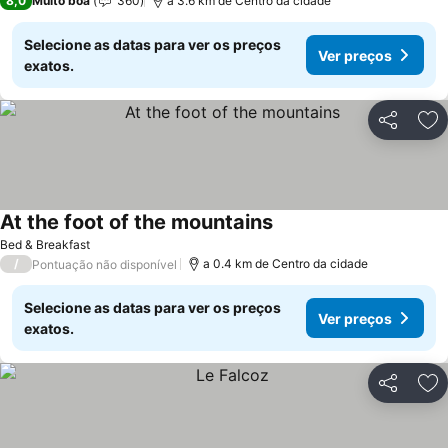
8,0
Muito boa
360
a 3.6 km de Centro da cidade
Selecione as datas para ver os preços
Ver preços
exatos.
Partilhar
Ad
At the foot of the mountains
Ver preços
Bed & Breakfast
/
a 0.4 km de Centro da cidade
Pontuação não disponível
Selecione as datas para ver os preços
Ver preços
exatos.
Partilhar
Ad