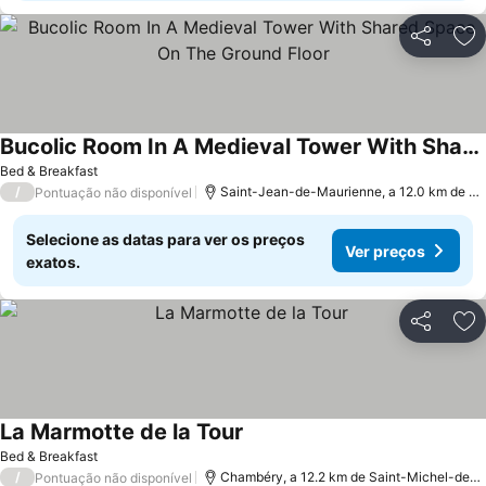
Partilhar
Ad
Bucolic Room In A Medieval Tower With Shared Space On The Ground Floor
Ver preços
Bed & Breakfast
/
Saint-Jean-de-Maurienne, a 12.0 km de S
Pontuação não disponível
Selecione as datas para ver os preços
Ver preços
exatos.
Partilhar
Ad
La Marmotte de la Tour
Ver preços
Bed & Breakfast
/
Chambéry, a 12.2 km de Saint-Michel-de-
Pontuação não disponível