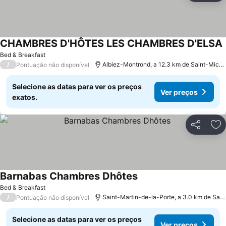
CHAMBRES D'HÔTES LES CHAMBRES D'ELSA
Bed & Breakfast
/
Albiez-Montrond, a 12.3 km de Saint-Mich
Pontuação não disponível
Selecione as datas para ver os preços
Ver preços
exatos.
Partilhar
Ad
Barnabas Chambres Dhôtes
Ver preços
Bed & Breakfast
/
Saint-Martin-de-la-Porte, a 3.0 km de Sa
Pontuação não disponível
Selecione as datas para ver os preços
Ver preços