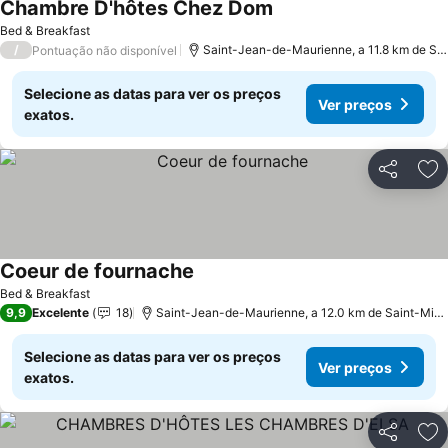
Chambre D'hôtes Chez Dom
Ver preços
Bed & Breakfast
/
Saint-Jean-de-Maurienne, a 11.8 km de Sa
Pontuação não disponível
Selecione as datas para ver os preços
Ver preços
exatos.
Partilhar
Ad
Coeur de fournache
Ver preços
Bed & Breakfast
9,9
Excelente
18
Saint-Jean-de-Maurienne, a 12.0 km de Saint-Mic
Selecione as datas para ver os preços
Ver preços
exatos.
Partilhar
Ad