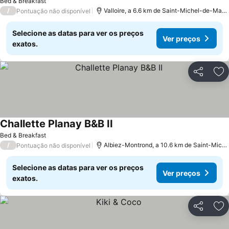
Bed & Breakfast
/
Valloire, a 6.6 km de Saint-Michel-de-Maur
Pontuação não disponível
Selecione as datas para ver os preços
Ver preços
exatos.
Partilhar
Ad
Challette Planay B&B II
Ver preços
Bed & Breakfast
/
Albiez-Montrond, a 10.6 km de Saint-Mich
Pontuação não disponível
Selecione as datas para ver os preços
Ver preços
exatos.
Partilhar
Ad