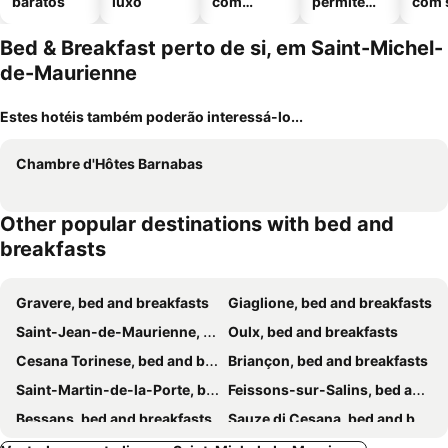
baratos
luxo
com
permitem
com 
piscinas
animais
Bed & Breakfast perto de si, em Saint-Michel-
de-Maurienne
Estes hotéis também poderão interessá-lo...
Chambre d'Hôtes Barnabas
Other popular destinations with bed and
breakfasts
Gravere, bed and breakfasts
Giaglione, bed and breakfasts
Saint-Jean-de-Maurienne, bed and breakfasts
Oulx, bed and breakfasts
Cesana Torinese, bed and breakfasts
Briançon, bed and breakfasts
Saint-Martin-de-la-Porte, bed and breakfasts
Feissons-sur-Salins, bed and breakfasts
Bessans, bed and breakfasts
Sauze di Cesana, bed and breakfasts
Exilles, bed and breakfasts
Sauze d'Oulx, bed and breakfasts