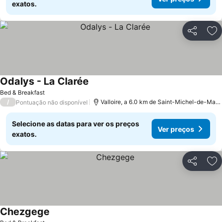
exatos.
Partilhar
Ad
Odalys - La Clarée
Ver preços
Bed & Breakfast
/
Valloire, a 6.0 km de Saint-Michel-de-Maur
Pontuação não disponível
Selecione as datas para ver os preços
Ver preços
exatos.
Partilhar
Ad
Chezgege
Ver preços