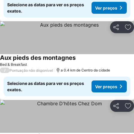
Selecione as datas para ver os preços
Ver preços
exatos.
Partilhar
Ad
Aux pieds des montagnes
Ver preços
Bed & Breakfast
/
a 0.4 km de Centro da cidade
Pontuação não disponível
Selecione as datas para ver os preços
Ver preços
exatos.
Partilhar
Ad