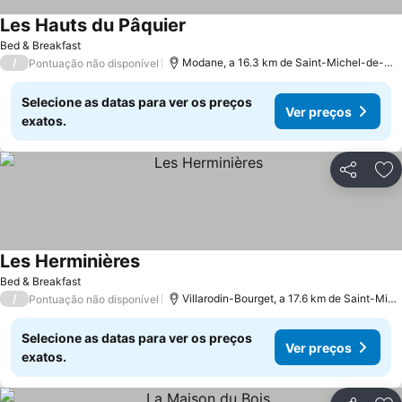
Les Hauts du Pâquier
Ver preços
Bed & Breakfast
/
Modane, a 16.3 km de Saint-Michel-de-Ma
Pontuação não disponível
Selecione as datas para ver os preços
Ver preços
exatos.
Partilhar
Ad
Les Herminières
Ver preços
Bed & Breakfast
/
Villarodin-Bourget, a 17.6 km de Saint-Mi
Pontuação não disponível
Selecione as datas para ver os preços
Ver preços
exatos.