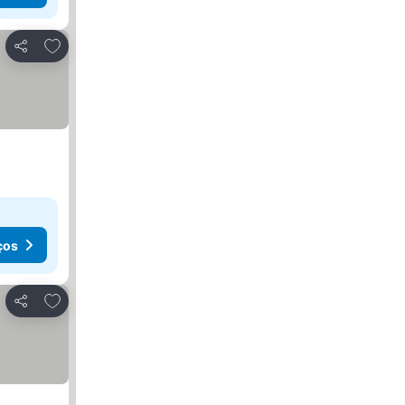
Adicionar aos favoritos
Partilhar
ços
Adicionar aos favoritos
Partilhar