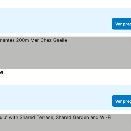
Ver pre
le
Ver pre