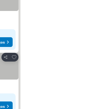
ços
Adicionar aos favoritos
Partilhar
ços