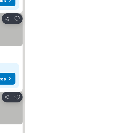
ços
Adicionar aos favoritos
Partilhar
ços
Adicionar aos favoritos
Partilhar