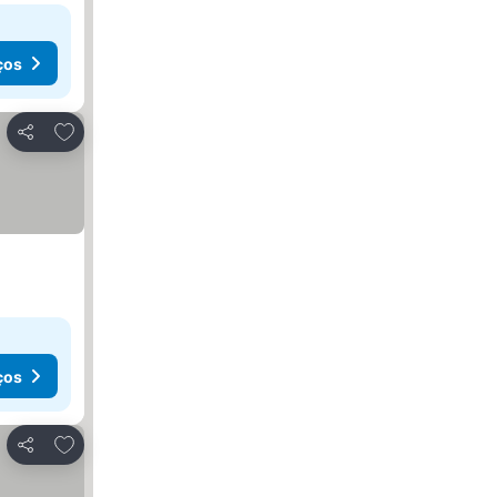
ços
Adicionar aos favoritos
Partilhar
ços
Adicionar aos favoritos
Partilhar