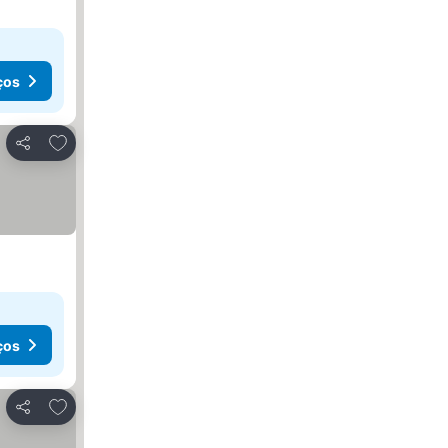
ços
Adicionar aos favoritos
Partilhar
ços
Adicionar aos favoritos
Partilhar