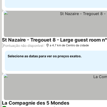
St Nazaire - Tregouet 8 - Large guest room n°
Pontuação não disponível
/
a 4.7 km de Centro da cidade
Selecione as datas para ver os preços exatos.
La Compagnie des 5 Mondes