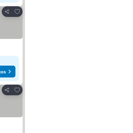
Adicionar aos favoritos
Partilhar
ços
Adicionar aos favoritos
Partilhar