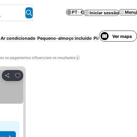
PT · €
Menu
Iniciar sessão
.
Ver mapa
Ar condicionado
Pequeno-almoço incluído
Piscina
Aparthotel
o os pagamentos influenciam os resultados
Adicionar aos favoritos
Partilhar