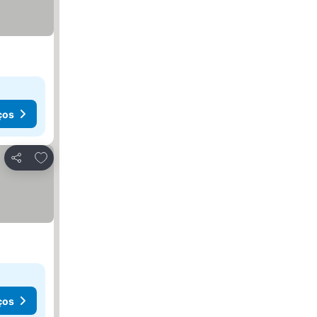
ços
Adicionar aos favoritos
Partilhar
ços