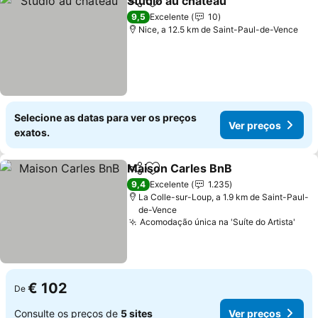
Studio au château
Partilhar
Adicionar aos favoritos
Ver preç
9,5
Excelente
10
Nice, a 12.5 km de Saint-Paul-de-Vence
Selecione as datas para ver os preços
Ver preços
exatos.
Maison Carles BnB
Partilhar
Adicionar aos favoritos
Ver pre
9,4
Excelente
1.235
La Colle-sur-Loup, a 1.9 km de Saint-Paul-
de-Vence
Acomodação única na 'Suíte do Artista'
Ver 
€ 102
De
Consulte os preços de
5 sites
Ver preços