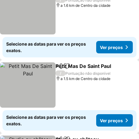
Pontuação não disponível
a 1.6 km de Centro da cidade
Selecione as datas para ver os preços
Ver preços
exatos.
Petit Mas De Saint Paul
Partilhar
Adicionar aos favoritos
Ver
/
Pontuação não disponível
a 1.5 km de Centro da cidade
Selecione as datas para ver os preços
Ver preços
exatos.