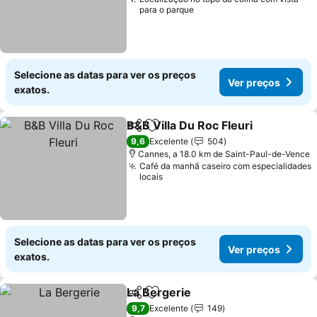
para o parque
Selecione as datas para ver os preços
Ver preços
exatos.
B&B Villa Du Roc Fleuri
Partilhar
Adicionar aos favoritos
Ver
9,6
Excelente
504
Cannes, a 18.0 km de Saint-Paul-de-Vence
Café da manhã caseiro com especialidades
locais
Selecione as datas para ver os preços
Ver preços
exatos.
La Bergerie
Partilhar
Adicionar aos favoritos
Ver preços
9,7
Excelente
149