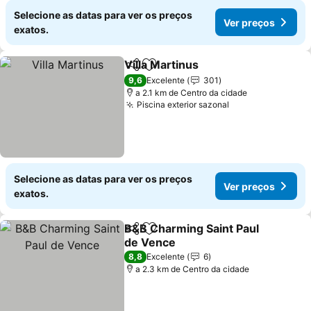
Selecione as datas para ver os preços
Ver preços
exatos.
Villa Martinus
Partilhar
Adicionar aos favoritos
Ver preços
9,6
Excelente
301
a 2.1 km de Centro da cidade
Piscina exterior sazonal
Ver preços
Selecione as datas para ver os preços
Ver preços
exatos.
B&B Charming Saint Paul
Partilhar
Adicionar aos favoritos
de Vence
Ver preços
8,8
Excelente
6
a 2.3 km de Centro da cidade