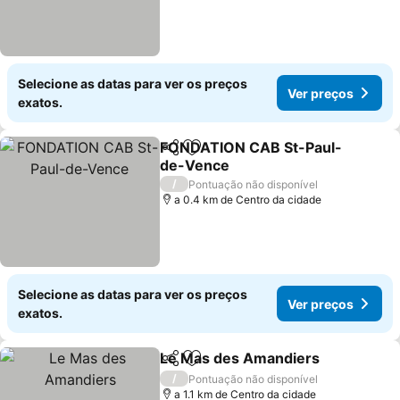
Selecione as datas para ver os preços
Ver preços
exatos.
FONDATION CAB St-Paul-
Partilhar
Adicionar aos favoritos
de-Vence
Ver preços
/
Pontuação não disponível
a 0.4 km de Centro da cidade
Selecione as datas para ver os preços
Ver preços
exatos.
Le Mas des Amandiers
Partilhar
Adicionar aos favoritos
Ver
/
Pontuação não disponível
a 1.1 km de Centro da cidade