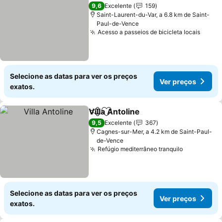
Ver preços
9,6
Excelente
159
Saint-Laurent-du-Var, a 6.8 km de Saint-
Paul-de-Vence
Acesso a passeios de bicicleta locais
Ver p
Selecione as datas para ver os preços
Ver preços
exatos.
Villa Antoline
Partilhar
Adicionar aos favoritos
Ver preços
9,5
Excelente
367
Cagnes-sur-Mer, a 4.2 km de Saint-Paul-
de-Vence
Refúgio mediterrâneo tranquilo
Ver preço
Selecione as datas para ver os preços
Ver preços
exatos.