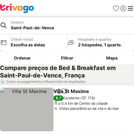
Favoritos
Iniciar
Me
Destino
Saint-Paul-de-Vence
Check-in/out
Hóspedes e quartos
Escolha as datas
2 hóspedes, 1 quarto.
Ordenar
Filtrar
Mapa
Compare preços de Bed & Breakfast em
Saint-Paul-de-Vence, França
Como os pagamentos influenciam os resultados
Villa St Maxime
Partilhar
Adicionar aos favoritos
Ver preços
9,7
Excelente
715
a 0.4 km de Centro da cidade
Vistas panorâmicas da vila e do mar
Ver pr