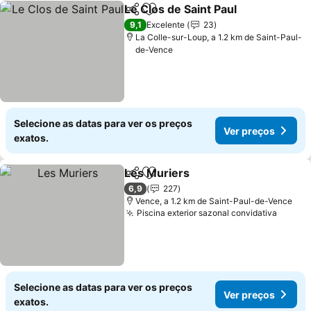
Le Clos de Saint Paul
Partilhar
Adicionar aos favoritos
Ver p
9,1
Excelente
23
La Colle-sur-Loup, a 1.2 km de Saint-Paul-
de-Vence
Selecione as datas para ver os preços
Ver preços
exatos.
Les Muriers
Partilhar
Adicionar aos favoritos
Ver preços
6,9
227
Vence, a 1.2 km de Saint-Paul-de-Vence
Piscina exterior sazonal convidativa
Ver pr
Selecione as datas para ver os preços
Ver preços
exatos.