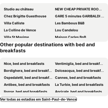
Studio au château
NEW CHEAP PRIVATE ROOM, KITCHEN , OVERWIEUW sea,TRAM on spot, 12 minutes from nice train station with tram , beach in 17 min tram , CHAMBRE PRIVÉE pas
Chez Brigitte Guesthouse
GARE 5 minutes GARIBALDI RÉPUBLIQUE chambre PRIVEE non FUMEUR pour voyageurs CALMES TRAM au pied de l'immeuble
Villa Calliste
Les Bambous B&B
La Colline de Vence
Lou Candelou
Villa St Maxime
Maison Carles BnB
Other popular destinations with bed and
Villa Kilauea B&B
Castel Enchanté
breakfasts
Chambre privée luxueuse Villa Monte 0ropa
Cocon cosy chambre romantique Nice mer à 5 minutes à pied
Nice Center Room
My Nice B&b
Nice, bed and breakfasts
Ventimiglia, bed and breakfasts
With A Vue
La Bigarade
Bordighera, bed and breakfasts
Dolceacqua, bed and breakfasts
Domaine du Paradis des Oiseaux
B&B Villa Du Roc Fleuri
Ospedaletti, bed and breakfasts
Cannes, bed and breakfasts
La Petit Maison du Bonheur
Villa Tricia Cannes
Antibes, bed and breakfasts
La Turbie, bed and breakfasts
Ilonse, bed and breakfasts
Apricale, bed and breakfasts
Menton, bed and breakfasts
Grasse, bed and breakfasts
Ver todas as estadias em Saint-Paul-de-Vence
Vence, bed and breakfasts
Peille, bed and breakfasts