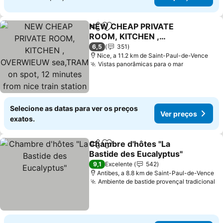
NEW CHEAP PRIVATE
Partilhar
Adicionar aos favoritos
ROOM, KITCHEN ,
OVERWIEUW sea,TRAM
Ver preços
6,5
351
on spot, 12 minutes from
Nice, a 11.2 km de Saint-Paul-de-Vence
Vistas panorâmicas para o mar
Ver preço
nice train station with
tram , beach in 17 min
tram , CHAMBRE PRIVÉE
pas
Selecione as datas para ver os preços
Ver preços
exatos.
Chambre d'hôtes "La
Partilhar
Adicionar aos favoritos
Bastide des Eucalyptus"
Ver preços
9,1
Excelente
542
Antibes, a 8.8 km de Saint-Paul-de-Vence
Ambiente de bastide provençal tradicional
Ve