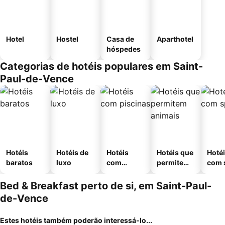
Hotel
Hostel
Casa de
Aparthotel
hóspedes
Categorias de hotéis populares em Saint-
Paul-de-Vence
Hotéis
Hotéis de
Hotéis
Hotéis que
Hoté
baratos
luxo
com
permitem
com 
piscinas
animais
Bed & Breakfast perto de si, em Saint-Paul-
de-Vence
Estes hotéis também poderão interessá-lo...