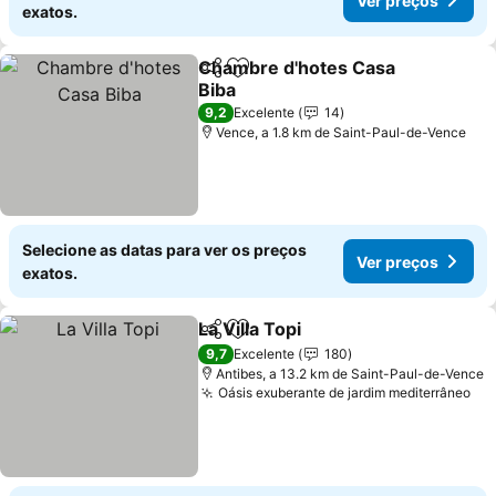
Ver preços
exatos.
Chambre d'hotes Casa
Partilhar
Adicionar aos favoritos
Biba
Ver preços
9,2
Excelente
14
Vence, a 1.8 km de Saint-Paul-de-Vence
Selecione as datas para ver os preços
Ver preços
exatos.
La Villa Topi
Partilhar
Adicionar aos favoritos
Ver preços
9,7
Excelente
180
Antibes, a 13.2 km de Saint-Paul-de-Vence
Oásis exuberante de jardim mediterrâneo
Ve