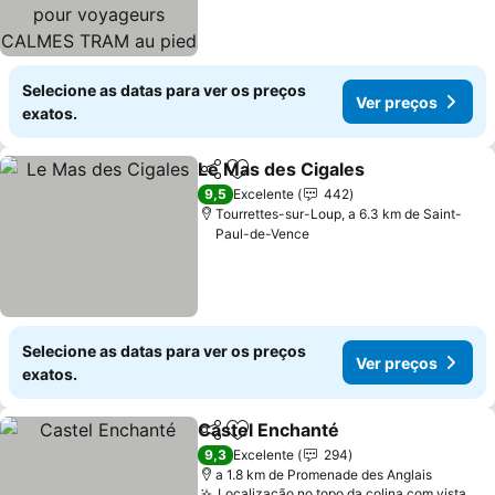
de l'immeuble
Selecione as datas para ver os preços
Ver preços
exatos.
Le Mas des Cigales
Partilhar
Adicionar aos favoritos
Ver pr
9,5
Excelente
442
Tourrettes-sur-Loup, a 6.3 km de Saint-
Paul-de-Vence
Selecione as datas para ver os preços
Ver preços
exatos.
Castel Enchanté
Partilhar
Adicionar aos favoritos
Ver preço
9,3
Excelente
294
a 1.8 km de Promenade des Anglais
Localização no topo da colina com vista