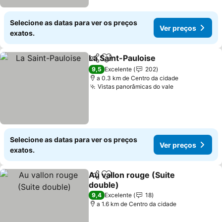
Selecione as datas para ver os preços
Ver preços
exatos.
La Saint-Pauloise
Partilhar
Adicionar aos favoritos
Ver preç
9,5
Excelente
202
a 0.3 km de Centro da cidade
Vistas panorâmicas do vale
Ver preços
Selecione as datas para ver os preços
Ver preços
exatos.
Au vallon rouge (Suite
Partilhar
Adicionar aos favoritos
double)
Ver preços
9,4
Excelente
18
a 1.6 km de Centro da cidade