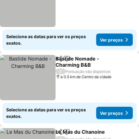
Selecione as datas para ver os preços
Ver preços
exatos.
Bastide Nomade -
Partilhar
Adicionar aos favoritos
Charming B&B
Ver preços
/
Pontuação não disponível
a 0.5 km de Centro da cidade
Selecione as datas para ver os preços
Ver preços
exatos.
Le Mas du Chanoine
Partilhar
Adicionar aos favoritos
Ver p
/