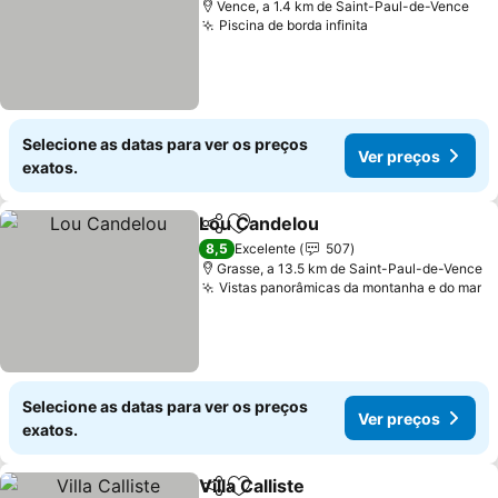
Vence, a 1.4 km de Saint-Paul-de-Vence
Piscina de borda infinita
Ver preços
Selecione as datas para ver os preços
Ver preços
exatos.
Lou Candelou
Partilhar
Adicionar aos favoritos
Ver preços
8,5
Excelente
507
Grasse, a 13.5 km de Saint-Paul-de-Vence
Vistas panorâmicas da montanha e do mar
V
Selecione as datas para ver os preços
Ver preços
exatos.
Villa Calliste
Partilhar
Adicionar aos favoritos