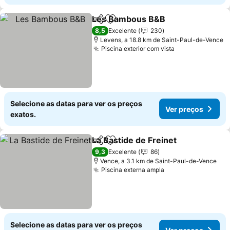
Les Bambous B&B
Partilhar
Adicionar aos favoritos
Ver pre
8,5
Excelente
230
Levens, a 18.8 km de Saint-Paul-de-Vence
Piscina exterior com vista
Ver preços
Selecione as datas para ver os preços
Ver preços
exatos.
La Bastide de Freinet
Partilhar
Adicionar aos favoritos
Ver 
9,3
Excelente
86
Vence, a 3.1 km de Saint-Paul-de-Vence
Piscina externa ampla
Ver preços
Selecione as datas para ver os preços