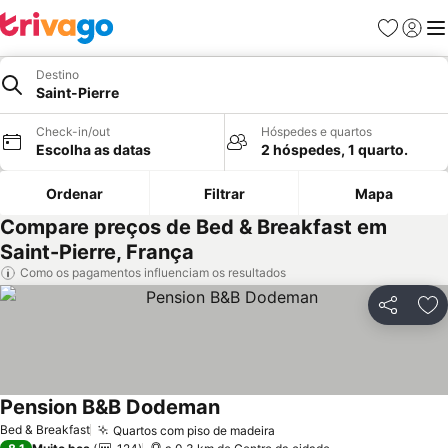
Favoritos
Iniciar
Me
Destino
Saint-Pierre
Check-in/out
Hóspedes e quartos
Escolha as datas
2 hóspedes, 1 quarto.
Ordenar
Filtrar
Mapa
Compare preços de Bed & Breakfast em
Saint-Pierre, França
Como os pagamentos influenciam os resultados
Partilhar
Ad
Pension B&B Dodeman
Ver preços
Bed & Breakfast
Quartos com piso de madeira
Ver preços