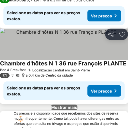
8,1
Muito boa
124
a 0.3 km de Centro da cidade
Selecione as datas para ver os preços
Ver preços
exatos.
Partilhar
Ad
Chambre d'hôtes N 1 36 rue François PLANTE
Bed & Breakfast
Localização central em Saint-Pierre
Ver preços
7,1
6
a 0.4 km de Centro da cidade
Selecione as datas para ver os preços
Ver preços
exatos.
Mostrar mais
Os preços e a disponibilidade que recebemos dos sites de reserva
mudam frequentemente. Como tal, pode haver diferenças entre as
ofertas que consulta no trivago e os preços que estão disponíveis