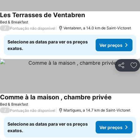
Les Terrasses de Ventabren
Ver preços
Bed & Breakfast
/
Ventabren, a 14.0 km de Saint-Victoret
Pontuação não disponível
Selecione as datas para ver os preços
Ver preços
exatos.
Partilhar
Ad
Comme à la maison , chambre privée
Ver preços
Bed & Breakfast
/
Martigues, a 14.7 km de Saint-Victoret
Pontuação não disponível
Selecione as datas para ver os preços
Ver preços
exatos.