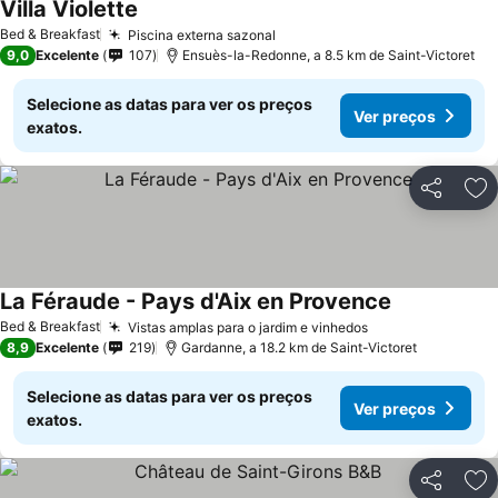
Villa Violette
Ver preços
Bed & Breakfast
Piscina externa sazonal
Ver preços
9,0
Excelente
107
Ensuès-la-Redonne, a 8.5 km de Saint-Victoret
Selecione as datas para ver os preços
Ver preços
exatos.
Partilhar
Ad
La Féraude - Pays d'Aix en Provence
Ver preços
Bed & Breakfast
Vistas amplas para o jardim e vinhedos
Ver preços
8,9
Excelente
219
Gardanne, a 18.2 km de Saint-Victoret
Selecione as datas para ver os preços
Ver preços
exatos.
Partilhar
Ad