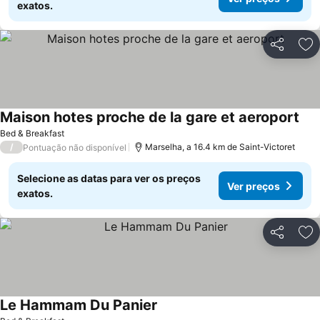
exatos.
Partilhar
Ad
Maison hotes proche de la gare et aeroport
Ver
Bed & Breakfast
/
Marselha, a 16.4 km de Saint-Victoret
Pontuação não disponível
Selecione as datas para ver os preços
Ver preços
exatos.
Partilhar
Ad
Le Hammam Du Panier
Ver preços