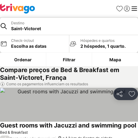
Favoritos
Iniciar
Me
Destino
Saint-Victoret
Check-in/out
Hóspedes e quartos
Escolha as datas
2 hóspedes, 1 quarto.
Ordenar
Filtrar
Mapa
Compare preços de Bed & Breakfast em
Saint-Victoret, França
Como os pagamentos influenciam os resultados
Partilhar
Ad
Guest rooms with Jacuzzi and swimming pool
Bed & Breakfast