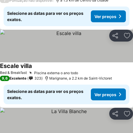
/
a 1.3 km de Centro da cidade
Pontuação não disponível
Selecione as datas para ver os preços
Ver preços
exatos.
Partilhar
Ad
Escale villa
Ver preços
Bed & Breakfast
Piscina externa o ano todo
Ver preços
9,6
Excelente
323
Marignane, a 2.2 km de Saint-Victoret
Selecione as datas para ver os preços
Ver preços
exatos.
Partilhar
Ad