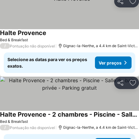
Partilhar
Ad
Halte Provence
Ver preços
Bed & Breakfast
/
Gignac-la-Nerthe, a 4.4 km de Saint-Victor
Pontuação não disponível
Selecione as datas para ver os preços
Ver preços
exatos.
Partilhar
Ad
Halte Provence - 2 chambres - Piscine - Salle de bain privée - Parking gratuit
Ver preços
Bed & Breakfast
/
Gignac-la-Nerthe, a 4.4 km de Saint-Victor
Pontuação não disponível