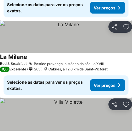
Selecione as datas para ver os preços
Ver preços
exatos.
Partilhar
Ad
La Milane
Ver preços
Bed & Breakfast
Bastide provençal histórico do século XVIII
Ver preços
9,6
Excelente
265
Cabriès, a 12.0 km de Saint-Victoret
Selecione as datas para ver os preços
Ver preços
exatos.
Partilhar
Ad