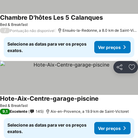
Chambre D'hôtes Les 5 Calanques
Ver preços
Bed & Breakfast
/
Ensuès-la-Redonne, a 8.0 km de Saint-Vict
Pontuação não disponível
Selecione as datas para ver os preços
Ver preços
exatos.
Partilhar
Ad
Hote-Aix-Centre-garage-piscine
Ver preços
Bed & Breakfast
9,1
Excelente
145
Aix-en-Provence, a 19.9 km de Saint-Victoret
Selecione as datas para ver os preços
Ver preços
exatos.