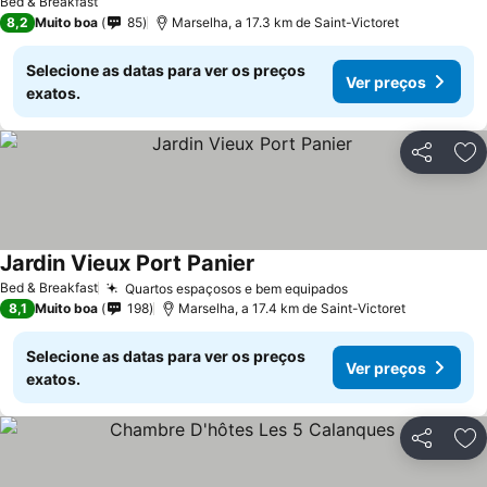
Bed & Breakfast
8,2
Muito boa
85
Marselha, a 17.3 km de Saint-Victoret
Selecione as datas para ver os preços
Ver preços
exatos.
Partilhar
Ad
Jardin Vieux Port Panier
Ver preços
Bed & Breakfast
Quartos espaçosos e bem equipados
Ver preços
8,1
Muito boa
198
Marselha, a 17.4 km de Saint-Victoret
Selecione as datas para ver os preços
Ver preços
exatos.
Partilhar
Ad