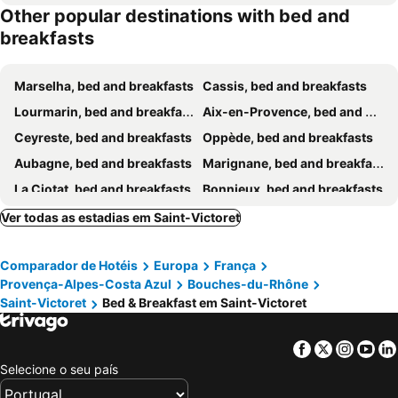
Other popular destinations with bed and
breakfasts
Marselha, bed and breakfasts
Cassis, bed and breakfasts
Lourmarin, bed and breakfasts
Aix-en-Provence, bed and breakfasts
Ceyreste, bed and breakfasts
Oppède, bed and breakfasts
Aubagne, bed and breakfasts
Marignane, bed and breakfasts
La Ciotat, bed and breakfasts
Bonnieux, bed and breakfasts
Cabriès, bed and breakfasts
Plan-d'Orgon, bed and breakfasts
Ver todas as estadias em Saint-Victoret
Saint-Cyr-sur-Mer, bed and breakfasts
Cavaillon, bed and breakfasts
Comparador de Hotéis
Europa
França
Ensuès-la-Redonne, bed and breakfasts
Lauris, bed and breakfasts
Provença-Alpes-Costa Azul
Bouches-du-Rhône
Salon-de-Provence, bed and breakfasts
Pertuis, bed and breakfasts
Saint-Victoret
Bed & Breakfast em Saint-Victoret
Puget, bed and breakfasts
Robion, bed and breakfasts
Carry-le-Rouet, bed and breakfasts
Gémenos, bed and breakfasts
Facebook
Twitter
Insta
Yo
Saint-Cannat, bed and breakfasts
Ollières, bed and breakfasts
Selecione o seu país
Rognes, bed and breakfasts
La Cadiere d'Azur, bed and breakfasts