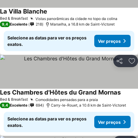
La Villa Blanche
Ver preços
Bed & Breakfast
Vistas panorâmicas da cidade no topo da colina
Ver preç
9,4
Excelente
218
Marselha, a 16.8 km de Saint-Victoret
Selecione as datas para ver os preços
Ver preços
exatos.
Partilhar
Ad
Les Chambres d'Hôtes du Grand Mornas
Ver pr
Bed & Breakfast
Comodidades pensadas para a praia
Ver preços
9,4
Excelente
694
Carry-le-Rouet, a 10.6 km de Saint-Victoret
Selecione as datas para ver os preços
Ver preços
exatos.