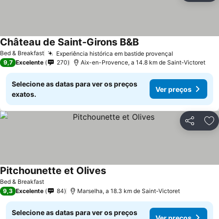
Château de Saint-Girons B&B
Ver preços
Bed & Breakfast
Experiência histórica em bastide provençal
Ver preços
9,7
Excelente
270
Aix-en-Provence, a 14.8 km de Saint-Victoret
Selecione as datas para ver os preços
Ver preços
exatos.
Partilhar
Ad
Pitchounette et Olives
Ver preços
Bed & Breakfast
9,3
Excelente
84
Marselha, a 18.3 km de Saint-Victoret
Selecione as datas para ver os preços
Ver preços