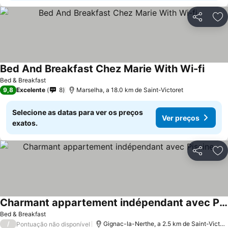
Partilhar
Ad
Bed And Breakfast Chez Marie With Wi-fi
Ver p
Bed & Breakfast
9,8
Excelente
8
Marselha, a 18.0 km de Saint-Victoret
Selecione as datas para ver os preços
Ver preços
exatos.
Partilhar
Ad
Charmant appartement indépendant avec Piscine
Ver preços
Bed & Breakfast
/
Gignac-la-Nerthe, a 2.5 km de Saint-Victor
Pontuação não disponível