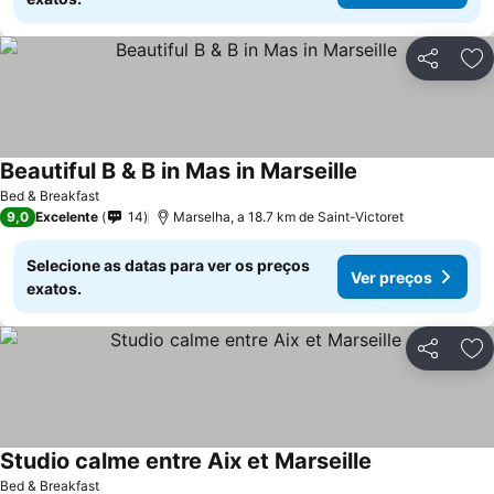
Partilhar
Ad
Beautiful B & B in Mas in Marseille
Ver preços
Bed & Breakfast
9,0
Excelente
14
Marselha, a 18.7 km de Saint-Victoret
Selecione as datas para ver os preços
Ver preços
exatos.
Partilhar
Ad
Studio calme entre Aix et Marseille
Ver preços
Bed & Breakfast