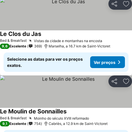
Partilhar
Ad
Le Clos du Jas
Ver preços
Bed & Breakfast
Vistas da cidade e montanhas na encosta
Ver preços
9,6
Excelente
369
Marselha, a 16.7 km de Saint-Victoret
Selecione as datas para ver os preços
Ver preços
exatos.
Partilhar
Ad
Le Moulin de Sonnailles
Ver preços
Bed & Breakfast
Moinho do século XVIII reformado
Ver preços
9,1
Excelente
754
Cabriès, a 12.9 km de Saint-Victoret