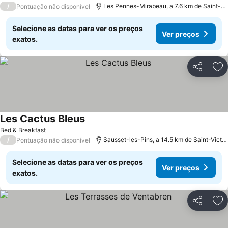
/
Les Pennes-Mirabeau, a 7.6 km de Saint-Vi
Pontuação não disponível
Selecione as datas para ver os preços
Ver preços
exatos.
Partilhar
Ad
Les Cactus Bleus
Ver preços
Bed & Breakfast
/
Sausset-les-Pins, a 14.5 km de Saint-Victor
Pontuação não disponível
Selecione as datas para ver os preços
Ver preços
exatos.
Partilhar
Ad