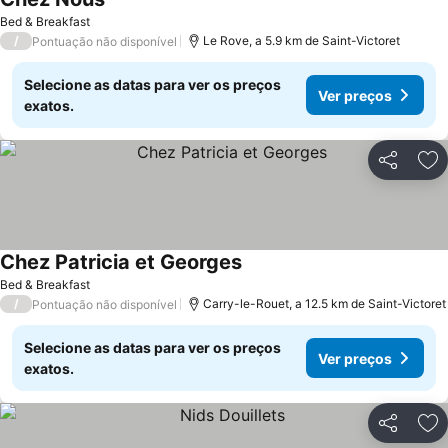
Ver preços
Bed & Breakfast
/
Le Rove, a 5.9 km de Saint-Victoret
Pontuação não disponível
Selecione as datas para ver os preços
Ver preços
exatos.
Partilhar
Ad
Chez Patricia et Georges
Ver preços
Bed & Breakfast
/
Carry-le-Rouet, a 12.5 km de Saint-Victoret
Pontuação não disponível
Selecione as datas para ver os preços
Ver preços
exatos.
Partilhar
Ad