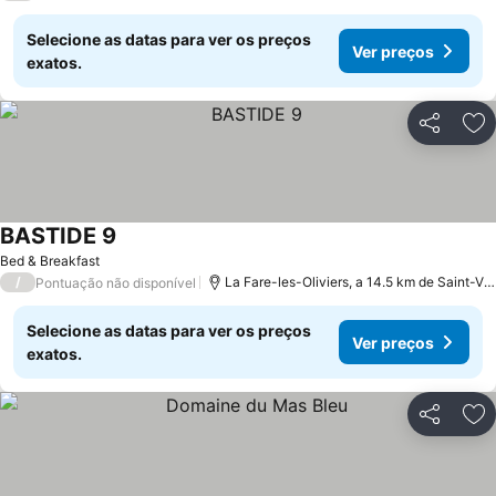
Selecione as datas para ver os preços
Ver preços
exatos.
Partilhar
Ad
BASTIDE 9
Ver preços
Bed & Breakfast
/
La Fare-les-Oliviers, a 14.5 km de Saint-Vic
Pontuação não disponível
Selecione as datas para ver os preços
Ver preços
exatos.
Partilhar
Ad