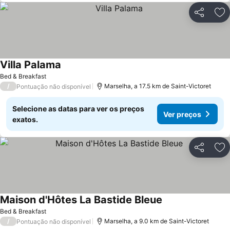
Partilhar
Ad
Villa Palama
Ver preços
Bed & Breakfast
/
Marselha, a 17.5 km de Saint-Victoret
Pontuação não disponível
Selecione as datas para ver os preços
Ver preços
exatos.
Partilhar
Ad
Maison d'Hôtes La Bastide Bleue
Ver preços
Bed & Breakfast
/
Marselha, a 9.0 km de Saint-Victoret
Pontuação não disponível