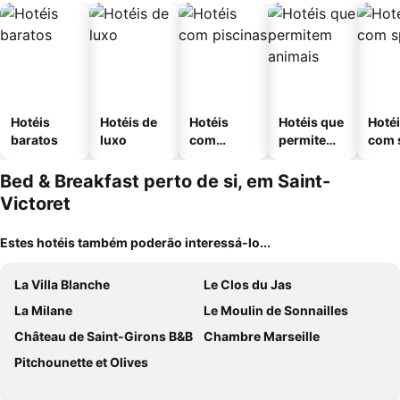
Hotéis
Hotéis de
Hotéis
Hotéis que
Hoté
baratos
luxo
com
permitem
com 
piscinas
animais
Bed & Breakfast perto de si, em Saint-
Victoret
Estes hotéis também poderão interessá-lo...
La Villa Blanche
Le Clos du Jas
La Milane
Le Moulin de Sonnailles
Château de Saint-Girons B&B
Chambre Marseille
Pitchounette et Olives