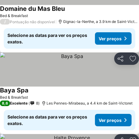
Domaine du Mas Bleu
Ver preços
Bed & Breakfast
/
Gignac-la-Nerthe, a 3.9 km de Saint-Victor
Pontuação não disponível
Selecione as datas para ver os preços
Ver preços
exatos.
Partilhar
Ad
Baya Spa
Ver preços
Bed & Breakfast
8,6
Excelente
8
Les Pennes-Mirabeau, a 4.4 km de Saint-Victoret
Selecione as datas para ver os preços
Ver preços
exatos.