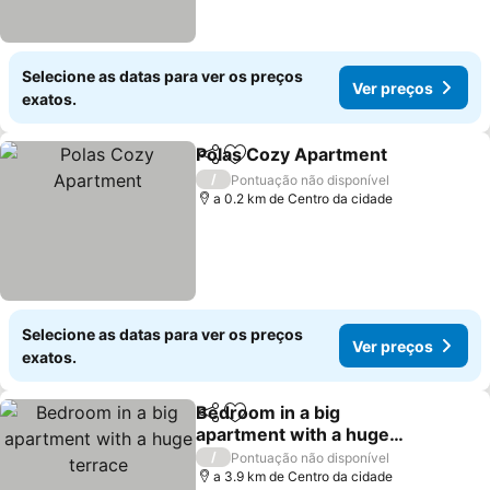
Selecione as datas para ver os preços
Ver preços
exatos.
Polas Cozy Apartment
Partilhar
Adicionar aos favoritos
/
Pontuação não disponível
a 0.2 km de Centro da cidade
Selecione as datas para ver os preços
Ver preços
exatos.
Bedroom in a big
Partilhar
Adicionar aos favoritos
apartment with a huge
terrace
/
Pontuação não disponível
a 3.9 km de Centro da cidade