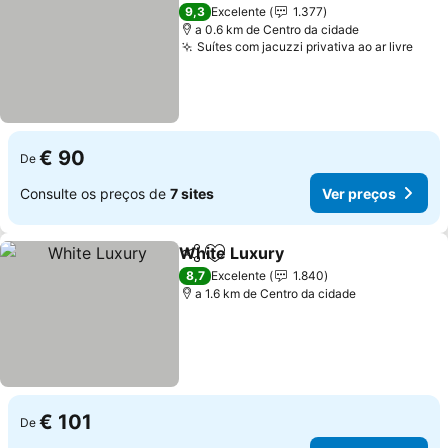
9,3
Excelente
1.377
a 0.6 km de Centro da cidade
Suítes com jacuzzi privativa ao ar livre
€ 90
De
Consulte os preços de
7 sites
Ver preços
White Luxury
Partilhar
Adicionar aos favoritos
8,7
Excelente
1.840
a 1.6 km de Centro da cidade
€ 101
De