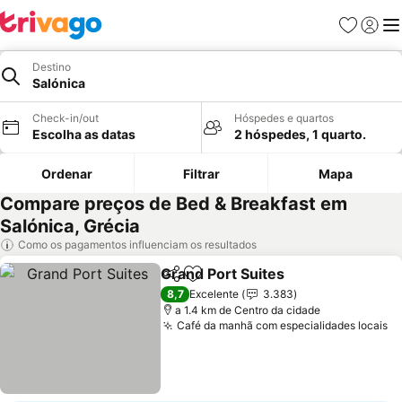
Favoritos
Iniciar
Me
Destino
Salónica
Check-in/out
Hóspedes e quartos
Escolha as datas
2 hóspedes, 1 quarto.
Ordenar
Filtrar
Mapa
Compare preços de Bed & Breakfast em
Salónica, Grécia
Como os pagamentos influenciam os resultados
Grand Port Suites
Partilhar
Adicionar aos favoritos
8,7
Excelente
3.383
a 1.4 km de Centro da cidade
Café da manhã com especialidades locais