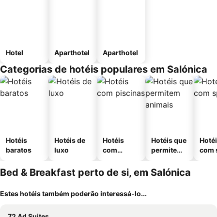
Hotel
Aparthotel
Aparthotel
Categorias de hotéis populares em Salónica
Hotéis
Hotéis de
Hotéis
Hotéis que
Hoté
baratos
luxo
com
permitem
com 
piscinas
animais
Bed & Breakfast perto de si, em Salónica
Estes hotéis também poderão interessá-lo...
72 Ad Suites