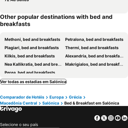
Other popular destinations with bed and
breakfasts
Methoni, bed and breakfasts
Petralona, bed and breakfasts
Plagiari, bed and breakfasts
Thermi, bed and breakfasts
Kilkis, bed and breakfasts
Alexandria, bed and breakfasts
Nea Kallikratia, bed and breakfasts
Makrigialos, bed and breakfasts
Perea, bed and breakfasts
Ver todas as estadias em Salónica
Comparador de Hotéis
Europa
Grécia
Macedônia Central
Salónica
Bed & Breakfast em Salónica
Facebook
Twitter
Insta
Yo
Selecione o seu país