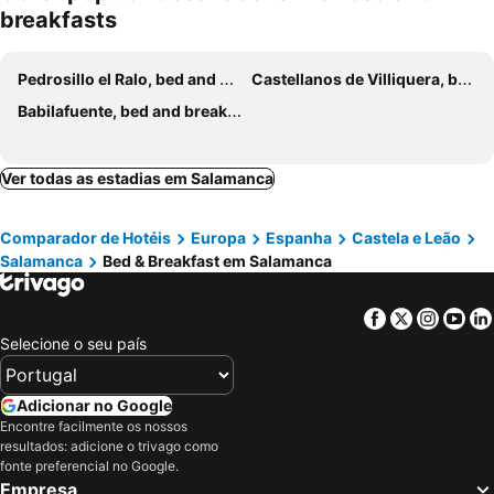
breakfasts
Pedrosillo el Ralo, bed and breakfasts
Castellanos de Villiquera, bed and breakfasts
Babilafuente, bed and breakfasts
Ver todas as estadias em Salamanca
Comparador de Hotéis
Europa
Espanha
Castela e Leão
Salamanca
Bed & Breakfast em Salamanca
Facebook
Twitter
Insta
Yo
Selecione o seu país
Adicionar no Google
Encontre facilmente os nossos
resultados: adicione o trivago como
fonte preferencial no Google.
Empresa