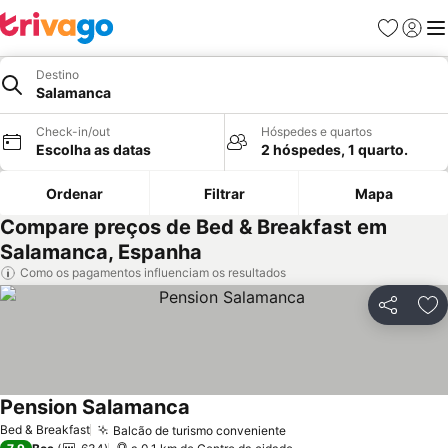
Favoritos
Iniciar
Me
Destino
Salamanca
Check-in/out
Hóspedes e quartos
Escolha as datas
2 hóspedes, 1 quarto.
Ordenar
Filtrar
Mapa
Compare preços de Bed & Breakfast em
Salamanca, Espanha
Como os pagamentos influenciam os resultados
Partilhar
Ad
Pension Salamanca
Bed & Breakfast
Balcão de turismo conveniente