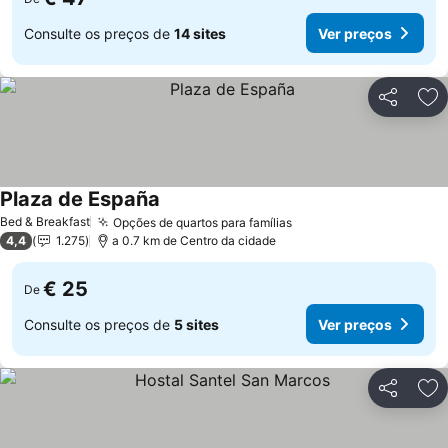
Consulte os preços de
14 sites
Ver preços
Partilhar
Ad
Plaza de España
Bed & Breakfast
Opções de quartos para famílias
4,4
1.275
a 0.7 km de Centro da cidade
€ 25
De
Consulte os preços de
5 sites
Ver preços
Partilhar
Ad