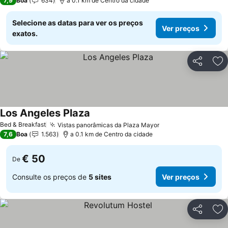
7,9
Boa
634
a 0.1 km de Centro da cidade
Selecione as datas para ver os preços
Ver preços
exatos.
Partilhar
Ad
Los Angeles Plaza
Bed & Breakfast
Vistas panorâmicas da Plaza Mayor
7,6
Boa
1.563
a 0.1 km de Centro da cidade
€ 50
De
Consulte os preços de
5 sites
Ver preços
Partilhar
Ad