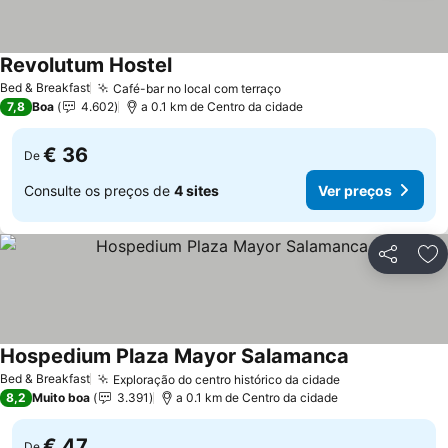
Revolutum Hostel
Bed & Breakfast
Café-bar no local com terraço
7,8
Boa
4.602
a 0.1 km de Centro da cidade
€ 36
De
Consulte os preços de
4 sites
Ver preços
Partilhar
Ad
Hospedium Plaza Mayor Salamanca
Bed & Breakfast
Exploração do centro histórico da cidade
8,2
Muito boa
3.391
a 0.1 km de Centro da cidade
€ 47
De