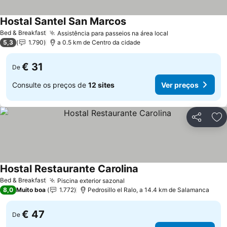
Hostal Santel San Marcos
Bed & Breakfast
Assistência para passeios na área local
5,3
1.790
a 0.5 km de Centro da cidade
€ 31
De
Consulte os preços de
12 sites
Ver preços
Partilhar
Ad
Hostal Restaurante Carolina
Bed & Breakfast
Piscina exterior sazonal
8,0
Muito boa
1.772
Pedrosillo el Ralo, a 14.4 km de Salamanca
€ 47
De