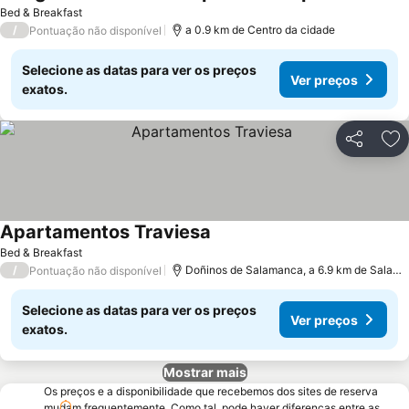
Bed & Breakfast
/
a 0.9 km de Centro da cidade
Pontuação não disponível
Selecione as datas para ver os preços
Ver preços
exatos.
Partilhar
Ad
Apartamentos Traviesa
Bed & Breakfast
/
Doñinos de Salamanca, a 6.9 km de Salamanca
Pontuação não disponível
Selecione as datas para ver os preços
Ver preços
exatos.
Mostrar mais
Os preços e a disponibilidade que recebemos dos sites de reserva
mudam frequentemente. Como tal, pode haver diferenças entre as