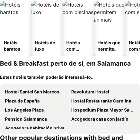
Hotéis
Hotéis de
Hotéis
Hotéis que
Hoté
baratos
luxo
com
permitem
com 
piscinas
animais
Bed & Breakfast perto de si, em Salamanca
Estes hotéis também poderão interessá-lo...
Hostal Santel San Marcos
Revolutum Hostel
Plaza de España
Hostal Restaurante Carolina
Los Angeles Plaza
Hospedium Plaza Mayor Salamanca
Pension Salamanca
Acogedora casa con jardín
Acogedora habitación privada en piso familiar con baño compartido
Other popular destinations with bed and