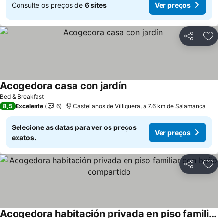
Consulte os preços de
6 sites
Ver preços
Partilhar
Ad
Acogedora casa con jardín
Bed & Breakfast
8,5
Excelente
6
Castellanos de Villiquera, a 7.6 km de Salamanca
Selecione as datas para ver os preços
Ver preços
exatos.
Partilhar
Ad
Acogedora habitación privada en piso familiar con baño compartido