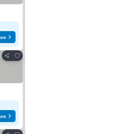
ços
Adicionar aos favoritos
Partilhar
ços
Adicionar aos favoritos