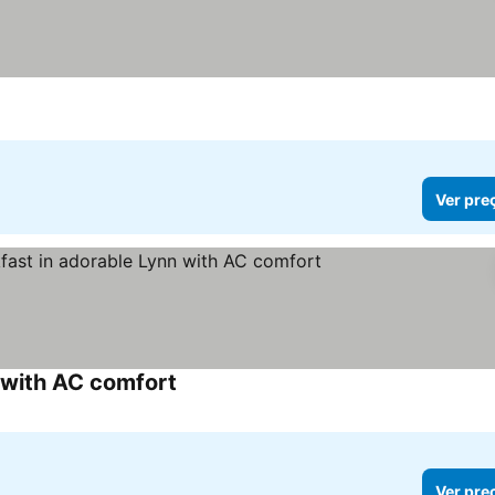
Ver pre
 with AC comfort
Ver pre