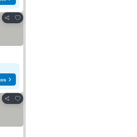
Adicionar aos favoritos
Partilhar
ços
Adicionar aos favoritos
Partilhar