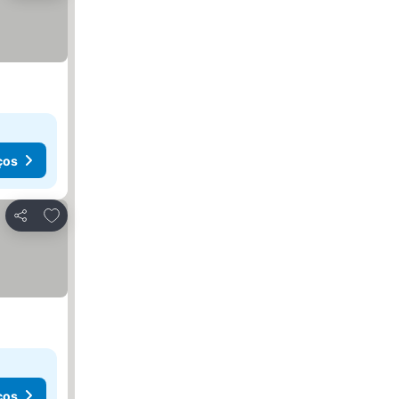
ços
Adicionar aos favoritos
Partilhar
ços