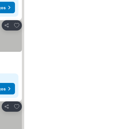
ços
Adicionar aos favoritos
Partilhar
ços
Adicionar aos favoritos
Partilhar