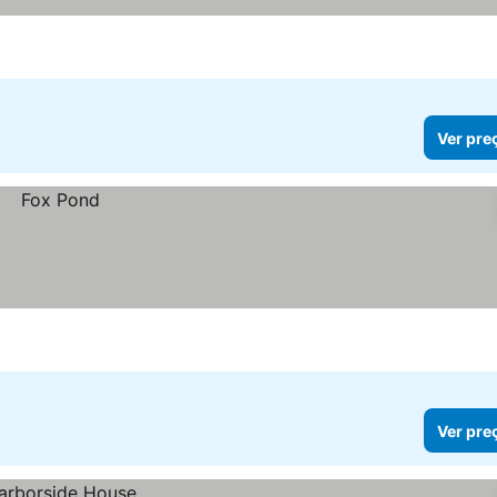
Ver pre
Ver pre