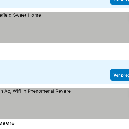
Ver pre
evere