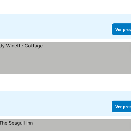
Ver pre
Ver pre