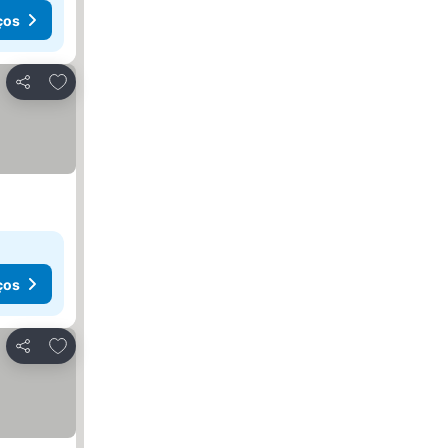
ços
Adicionar aos favoritos
Partilhar
ços
Adicionar aos favoritos
Partilhar