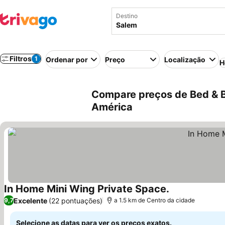
Destino
Filtros
1
Ordenar por
Preço
Localização
H
Compare preços de Bed & B
América
In Home Mini Wing Private Space.
Excelente
(22 pontuações)
9,7
a 1.5 km de Centro da cidade
Selecione as datas para ver os preços exatos.