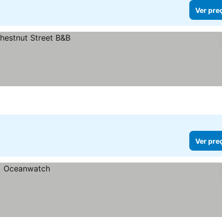
Ver pre
Ver pre