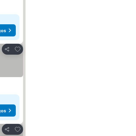
ços
Adicionar aos favoritos
Partilhar
ços
Adicionar aos favoritos
Partilhar