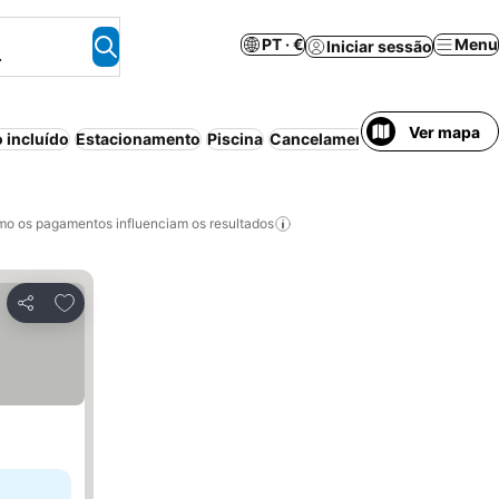
PT · €
Menu
Iniciar sessão
.
Ver mapa
 incluído
Estacionamento
Piscina
Cancelamento gratuito
Wi-fi
o os pagamentos influenciam os resultados
Adicionar aos favoritos
Partilhar