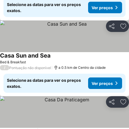
Selecione as datas para ver os preços
Ver preços
exatos.
Partilhar
Ad
Casa Sun and Sea
Bed & Breakfast
/
a 0.5 km de Centro da cidade
Pontuação não disponível
Selecione as datas para ver os preços
Ver preços
exatos.
Partilhar
Ad