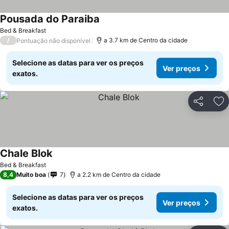
Pousada do Paraiba
Bed & Breakfast
/
a 3.7 km de Centro da cidade
Pontuação não disponível
Selecione as datas para ver os preços
Ver preços
exatos.
Partilhar
Ad
Chale Blok
Bed & Breakfast
8,4
Muito boa
7
a 2.2 km de Centro da cidade
Selecione as datas para ver os preços
Ver preços
exatos.