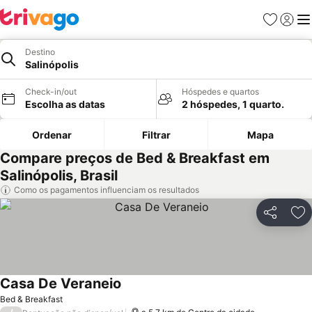
Favoritos
Iniciar
Me
Destino
Salinópolis
Check-in/out
Hóspedes e quartos
Escolha as datas
2 hóspedes, 1 quarto.
Ordenar
Filtrar
Mapa
Compare preços de Bed & Breakfast em
Salinópolis, Brasil
Como os pagamentos influenciam os resultados
Partilhar
Ad
Casa De Veraneio
Bed & Breakfast