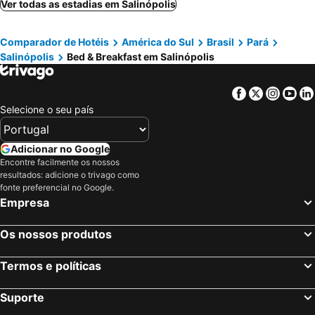
Ver todas as estadias em Salinópolis
Comparador de Hotéis
América do Sul
Brasil
Pará
Salinópolis
Bed & Breakfast em Salinópolis
Facebook
Twitter
Insta
Yo
Selecione o seu país
Adicionar no Google
Encontre facilmente os nossos
resultados: adicione o trivago como
fonte preferencial no Google.
Empresa
Os nossos produtos
Termos e políticas
Suporte