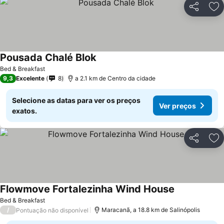
Partilhar
Ad
Pousada Chalé Blok
Bed & Breakfast
9,3
Excelente
8
a 2.1 km de Centro da cidade
Selecione as datas para ver os preços
Ver preços
exatos.
Partilhar
Ad
Flowmove Fortalezinha Wind House
Bed & Breakfast
/
Maracanã, a 18.8 km de Salinópolis
Pontuação não disponível