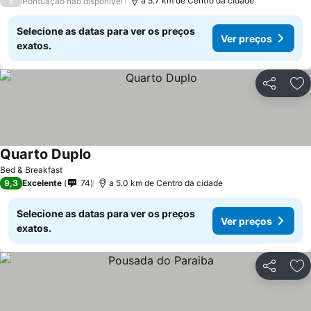
/
a 5.7 km de Centro da cidade
Pontuação não disponível
Selecione as datas para ver os preços
Ver preços
exatos.
Partilhar
Ad
Quarto Duplo
Bed & Breakfast
9,3
Excelente
74
a 5.0 km de Centro da cidade
Selecione as datas para ver os preços
Ver preços
exatos.
Partilhar
Ad