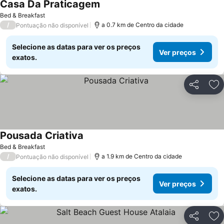
Casa Da Praticagem
Bed & Breakfast
/
a 0.7 km de Centro da cidade
Pontuação não disponível
Selecione as datas para ver os preços
Ver preços
exatos.
Partilhar
Ad
Pousada Criativa
Bed & Breakfast
/
a 1.9 km de Centro da cidade
Pontuação não disponível
Selecione as datas para ver os preços
Ver preços
exatos.
Partilhar
Ad