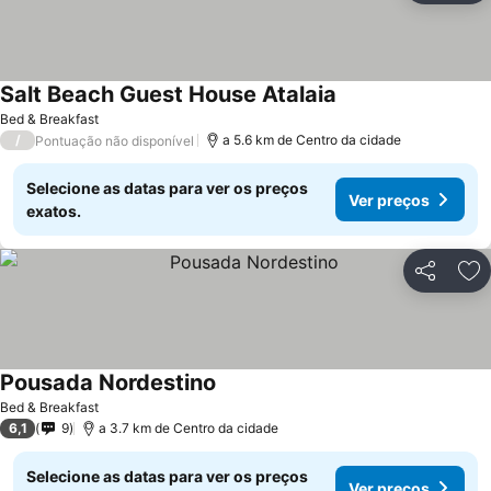
Salt Beach Guest House Atalaia
Bed & Breakfast
/
a 5.6 km de Centro da cidade
Pontuação não disponível
Selecione as datas para ver os preços
Ver preços
exatos.
Partilhar
Ad
Pousada Nordestino
Bed & Breakfast
6,1
9
a 3.7 km de Centro da cidade
Selecione as datas para ver os preços
Ver preços