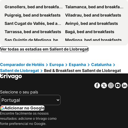
Granollers, bed and breakfasts
Talamanca, bed and breakfasts
Puigreig, bed and breakfasts
Viladrau, bed and breakfasts
Sant Cugat do Vallés, bed and breakfasts
Avinyó, bed and breakfasts
Tarrassa, bed and breakfasts
Bagá, bed and breakfasts
San Quintín de Mediona, bed and breakfasts
Mediona, bed and breakfasts
Torelló, bed and breakfasts
Piera, bed and breakfasts
Ver todas as estadias em Sallent de Llobregat
Manresa, bed and breakfasts
Vich, bed and breakfasts
Comparador de Hotéis
Europa
Espanha
Catalunha
Gombreny, bed and breakfasts
Matadepera, bed and breakfasts
Sallent de Llobregat
Bed & Breakfast em Sallent de Llobregat
San Martín de Tous, bed and breakfasts
Moyá, bed and breakfasts
Pla del Penedés, bed and breakfasts
Sabadell, bed and breakfasts
Facebook
Twitter
Insta
Yo
Senmanat, bed and breakfasts
Vilanova de Sau, bed and breakfasts
Selecione o seu país
Centellas, bed and breakfasts
Olius, bed and breakfasts
La Pobla de Lillet, bed and breakfasts
Borredá, bed and breakfasts
Adicionar no Google
Encontre facilmente os nossos
Llinás del Vallés, bed and breakfasts
resultados: adicione o trivago como
fonte preferencial no Google.