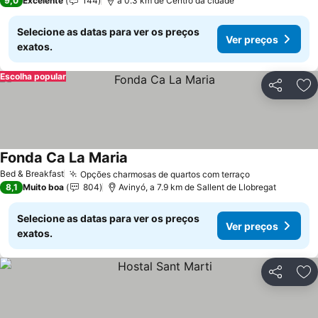
9,0
Excelente
144
a 0.3 km de Centro da cidade
Selecione as datas para ver os preços
Ver preços
exatos.
Escolha popular
Partilhar
Ad
Fonda Ca La Maria
Ver preços
Bed & Breakfast
Opções charmosas de quartos com terraço
Ver preços
8,1
Muito boa
804
Avinyó, a 7.9 km de Sallent de Llobregat
Selecione as datas para ver os preços
Ver preços
exatos.
Partilhar
Ad