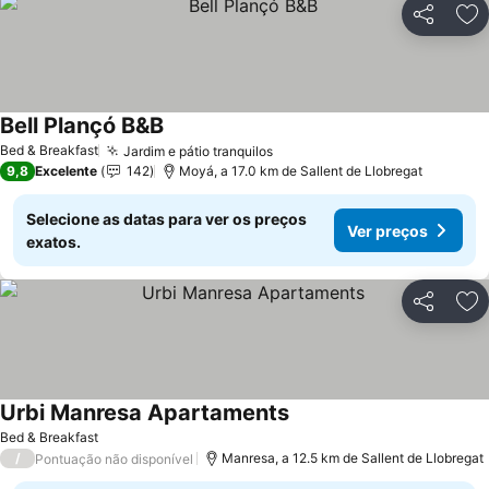
Partilhar
Ad
Bell Plançó B&B
Ver preços
Bed & Breakfast
Jardim e pátio tranquilos
Ver preços
9,8
Excelente
142
Moyá, a 17.0 km de Sallent de Llobregat
Selecione as datas para ver os preços
Ver preços
exatos.
Partilhar
Ad
Urbi Manresa Apartaments
Ver preços
Bed & Breakfast
/
Manresa, a 12.5 km de Sallent de Llobregat
Pontuação não disponível