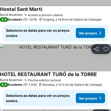
Hostal Sant Marti
Ver preços
Bed & Breakfast
Acesso à piscina coberta
Ver preços
8,6
Excelente
1.979
Puigreig, a 16.8 km de Sallent de Llobregat
Selecione as datas para ver os preços
Ver preços
exatos.
Partilhar
Ad
HOTEL RESTAURANT TURÓ de la TORRE
Ver pre
Bed & Breakfast
Piscina exterior sazonal
Ver preços
8,8
Excelente
1.109
Manresa, a 10.5 km de Sallent de Llobregat
Selecione as datas para ver os preços
Ver preços
exatos.