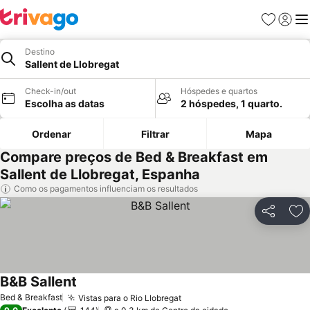
Favoritos
Iniciar
Me
Destino
Sallent de Llobregat
Check-in/out
Hóspedes e quartos
Escolha as datas
2 hóspedes, 1 quarto.
Ordenar
Filtrar
Mapa
Compare preços de Bed & Breakfast em
Sallent de Llobregat, Espanha
Como os pagamentos influenciam os resultados
Partilhar
Ad
B&B Sallent
Ver preços
Bed & Breakfast
Vistas para o Rio Llobregat
Ver preços