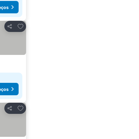
eços
Adicionar aos favoritos
Partilhar
eços
Adicionar aos favoritos
Partilhar