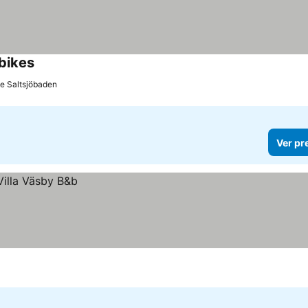
 bikes
de Saltsjöbaden
Ver pr