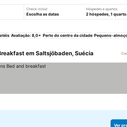
Check-in/out
Hóspedes e quartos
Escolha as datas
2 hóspedes, 1 quarto
otéis
Avaliação: 8,0+
Perto do centro da cidade
Pequeno-almoço
reakfast em Saltsjöbaden, Suécia
Com
Ver pr