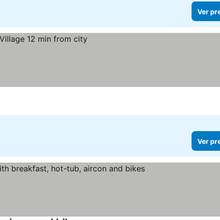
Ver pr
Ver pr