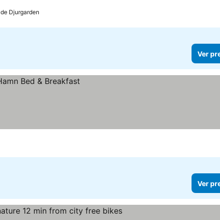
 de Djurgarden
Ver pr
Ver pr