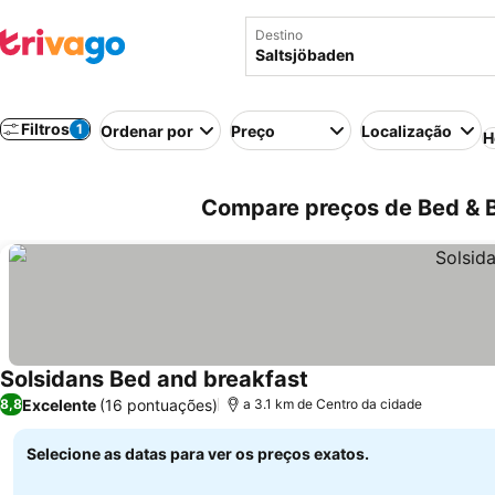
Destino
Filtros
1
Ordenar por
Preço
Localização
H
Compare preços de Bed & B
Solsidans Bed and breakfast
Excelente
(16 pontuações)
8,8
a 3.1 km de Centro da cidade
Selecione as datas para ver os preços exatos.