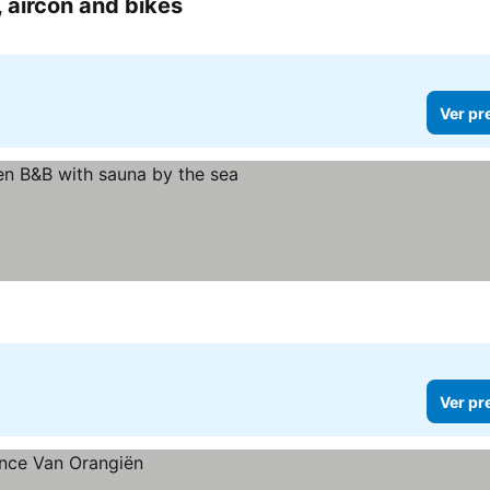
, aircon and bikes
Ver pr
Ver pr