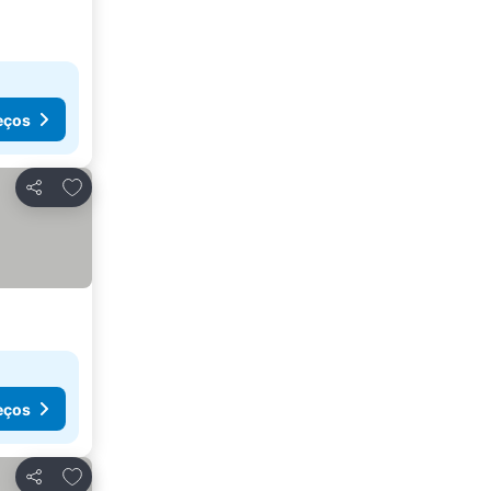
eços
Adicionar aos favoritos
Partilhar
eços
Adicionar aos favoritos
Partilhar