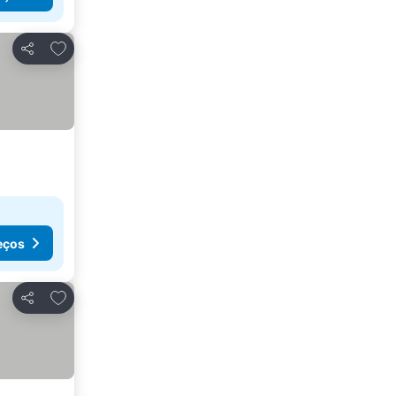
Adicionar aos favoritos
Partilhar
eços
Adicionar aos favoritos
Partilhar