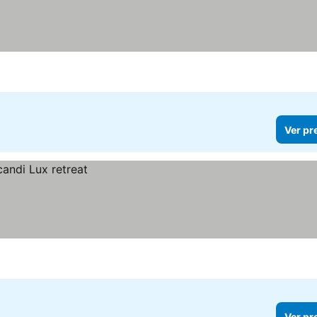
Ver pr
Ver pr