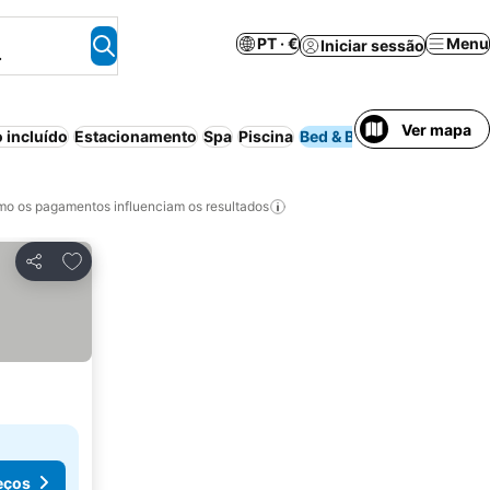
PT · €
Menu
Iniciar sessão
.
Ver mapa
 incluído
Estacionamento
Spa
Piscina
Bed & Breakfast
Casa 
o os pagamentos influenciam os resultados
Adicionar aos favoritos
Partilhar
eços