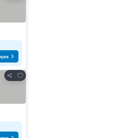
eços
Adicionar aos favoritos
Partilhar
eços