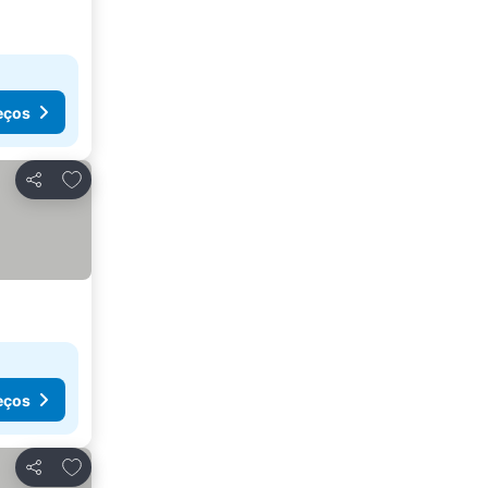
eços
Adicionar aos favoritos
Partilhar
eços
Adicionar aos favoritos
Partilhar