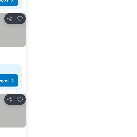
Adicionar aos favoritos
Partilhar
eços
Adicionar aos favoritos
Partilhar