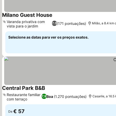
Milano Guest House
Ver preços
Varanda privativa com
(171 pontuações)
7,0
Milão, a 8.4 km
vista para o jardim
Ver preços
Selecione as datas para ver os preços exatos.
Central Park B&B
Ver preços
Restaurante familiar
Boa
(1.270 pontuações)
7,9
Casarile, a 16.
com terraço
Ver preços
€ 57
De