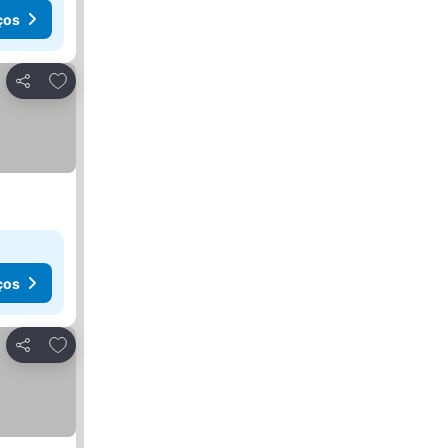
ços
Adicionar aos favoritos
Partilhar
ços
Adicionar aos favoritos
Partilhar