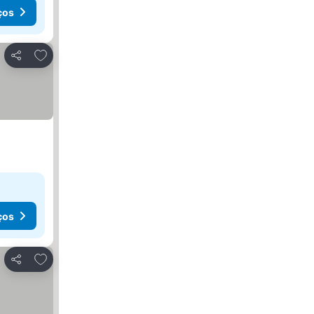
ços
Adicionar aos favoritos
Partilhar
ços
Adicionar aos favoritos
Partilhar