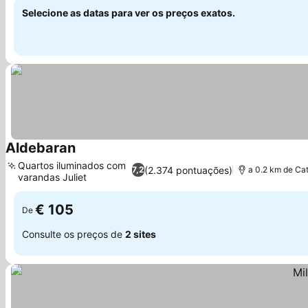
Selecione as datas para ver os preços exatos.
Aldebaran
Ver preços
Quartos iluminados com
(2.374 pontuações)
7,2
a 0.2 km de Cat
varandas Juliet
Ver preços
€ 105
De
Consulte os preços de
2 sites