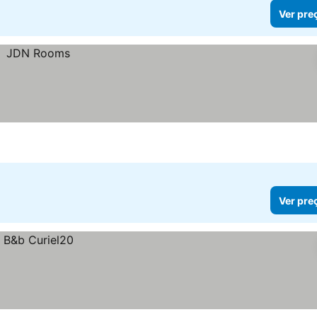
Ver pre
Ver pre