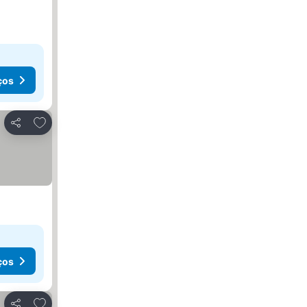
ços
Adicionar aos favoritos
Partilhar
ços
Adicionar aos favoritos