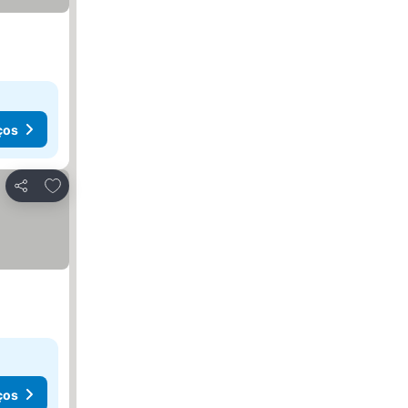
ços
Adicionar aos favoritos
Partilhar
ços