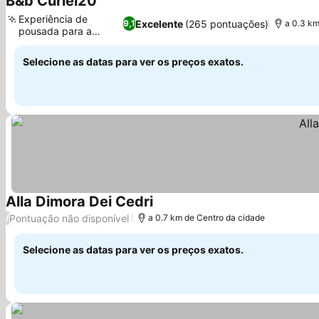
B&b Curiel20
Ver preços
Experiência de
Excelente
(265 pontuações)
9,1
a 0.3 km
pousada para a
Ver preços
família
Selecione as datas para ver os preços exatos.
Alla Dimora Dei Cedri
Ver preços
Pontuação não disponível
/
a 0.7 km de Centro da cidade
Selecione as datas para ver os preços exatos.