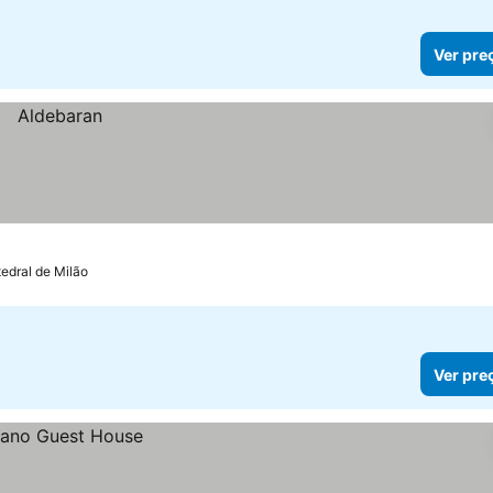
Ver pre
edral de Milão
Ver pre