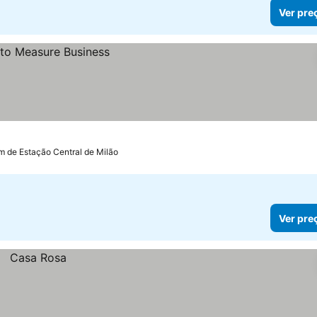
Ver pre
m de Estação Central de Milão
Ver pre