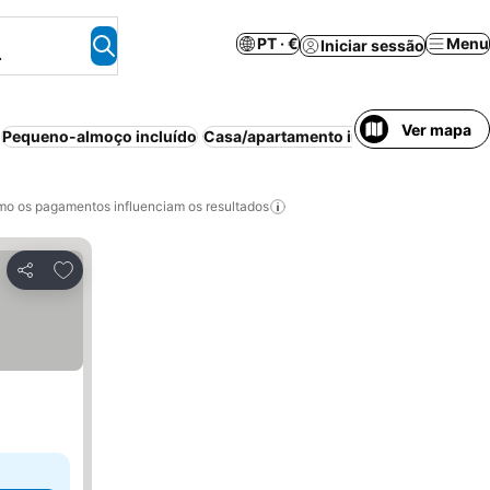
PT · €
Menu
Iniciar sessão
.
Ver mapa
Pequeno-almoço incluído
Casa/apartamento inteiro
Bed & Break
o os pagamentos influenciam os resultados
Adicionar aos favoritos
Partilhar