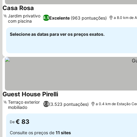
Casa Rosa
Ver preços
Jardim privativo
Excelente
(963 pontuações)
8,5
a 8.0 km de A
com piscina
Ver preços
Selecione as datas para ver os preços exatos.
Guest House Pirelli
Ver preços
Terraço exterior
(3.523 pontuações)
7,3
a 0.4 km de Estação Cen
mobiliado
Ver preços
€ 83
De
Consulte os preços de
11 sites