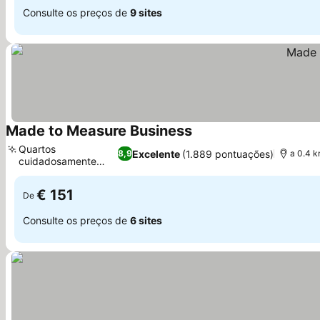
Consulte os preços de
9 sites
Made to Measure Business
Ver preços
Quartos
Excelente
(1.889 pontuações)
8,9
a 0.4 k
cuidadosamente
Ver preços
projetados
€ 151
De
Consulte os preços de
6 sites