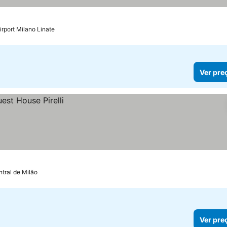
irport Milano Linate
Ver pre
tral de Milão
Ver pre