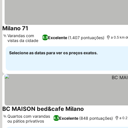
Milano 71
Ver preços
Varandas com
Excelente
(1.407 pontuações)
8,9
a 0.5 km d
vistas da cidade
Ver preços
Selecione as datas para ver os preços exatos.
BC MAISON bed&cafe Milano
Ver preços
Quartos com varandas
Excelente
(848 pontuações)
8,5
a 0.2
ou pátios privativos
Ver preços