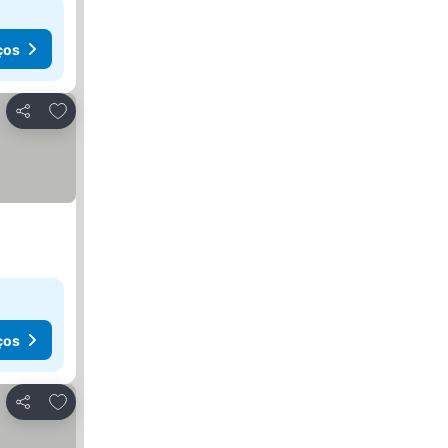
ços
Adicionar aos favoritos
Partilhar
ços
Adicionar aos favoritos
Partilhar