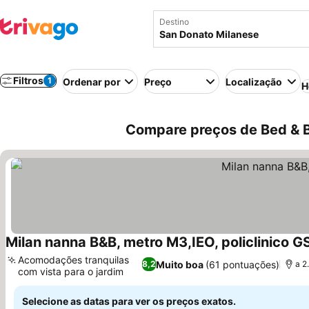
Destino
Filtros
1
Ordenar por
Preço
Localização
H
Compare preços de Bed & B
Milan nanna B&B, metro M3,IEO, policlinico G
Acomodações tranquilas
Muito boa
(61 pontuações)
8,2
a 2
com vista para o jardim
Ver preços
Selecione as datas para ver os preços exatos.