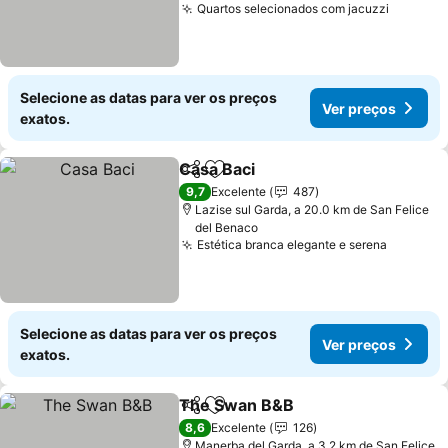
Quartos selecionados com jacuzzi
Selecione as datas para ver os preços
Ver preços
exatos.
Casa Baci
Partilhar
Adicionar aos favoritos
9,7
Excelente
487
Lazise sul Garda, a 20.0 km de San Felice
del Benaco
Estética branca elegante e serena
Selecione as datas para ver os preços
Ver preços
exatos.
The Swan B&B
Partilhar
Adicionar aos favoritos
8,6
Excelente
126
Manerba del Garda, a 3.2 km de San Felice