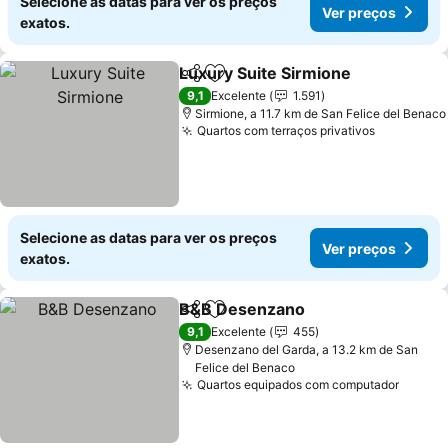
Selecione as datas para ver os preços
Ver preços
exatos.
Luxury Suite Sirmione
Partilhar
Adicionar aos favoritos
9,1
Excelente
1.591
Sirmione, a 11.7 km de San Felice del Benaco
Quartos com terraços privativos
Selecione as datas para ver os preços
Ver preços
exatos.
B&B Desenzano
Partilhar
Adicionar aos favoritos
9,1
Excelente
455
Desenzano del Garda, a 13.2 km de San
Felice del Benaco
Quartos equipados com computador