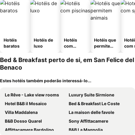
Hotéis
Hotéis de
Hotéis
Hotéis que
Hoté
baratos
luxo
com
permitem
com 
piscinas
animais
Bed & Breakfast perto de si, em San Felice del
Benaco
Estes hotéis também poderão interessá-lo...
Le Rêve - Lake view rooms
Luxury Suite Sirmione
Hotel B&B il Mosaico
Bed & Breakfast Le Coste
Villa Maddalena
La maison delle favole
B&B Dosso Quarel
Sony Affittacamere
Affittacamere Bardolino
B&B La Magnolia