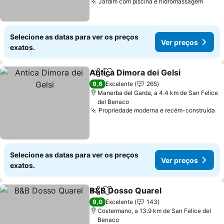
Jardim com piscina e hidromassagem
Selecione as datas para ver os preços
Ver preços
exatos.
Antica Dimora dei Gelsi
Partilhar
Adicionar aos favoritos
9,6
Excelente
265
Manerba del Garda, a 4.4 km de San Felice
del Benaco
Propriedade moderna e recém-construída
Selecione as datas para ver os preços
Ver preços
exatos.
B&B Dosso Quarel
Partilhar
Adicionar aos favoritos
9,0
Excelente
143
Costermano, a 13.9 km de San Felice del
Benaco