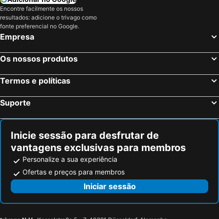
Encontre facilmente os nossos
Bussolengo, bed and breakfasts
Soiano del Lago, bed and breakfasts
resultados: adicione o trivago como
San Martino Buon Albergo, bed and breakfasts
Castro, bed and breakfasts
fonte preferencial no Google.
Empresa
Sarnico, bed and breakfasts
Puegnago sul Garda, bed and breakfasts
Salo, bed and breakfasts
Bagnolo Mella, bed and breakfasts
Os nossos produtos
Monzambano, bed and breakfasts
Isera, bed and breakfasts
Termos e políticas
Passirano, bed and breakfasts
Tenno, bed and breakfasts
Malcesine, bed and breakfasts
Gargnano, bed and breakfasts
Suporte
Caprino Veronese, bed and breakfasts
Fumane, bed and breakfasts
Ponti sul Mincio, bed and breakfasts
Pisogne, bed and breakfasts
Inicie sessão para desfrutar de
vantagens exclusivas para membros
Personalize a sua experiência
Ofertas e preços para membros
Iniciar sessão