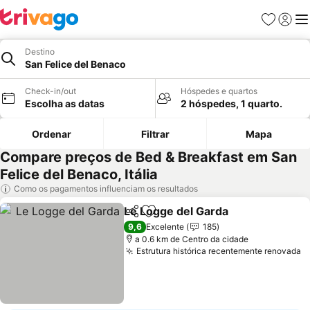
Favoritos
Iniciar
Me
Destino
San Felice del Benaco
Check-in/out
Hóspedes e quartos
Escolha as datas
2 hóspedes, 1 quarto.
Ordenar
Filtrar
Mapa
Compare preços de Bed & Breakfast em San
Felice del Benaco, Itália
Como os pagamentos influenciam os resultados
Le Logge del Garda
Partilhar
Adicionar aos favoritos
9,6
Excelente
185
a 0.6 km de Centro da cidade
Estrutura histórica recentemente renovada