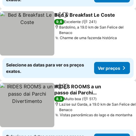
Bed & Breakfast Le Coste
Partilhar
Adicionar aos favoritos
9,6
Excelente
241
Bardolino, a 19.0 km de San Felice del
Benaco
Charme de uma fazenda histórica
Selecione as datas para ver os preços
Ver preços
exatos.
IRIDES ROOMS a un
Partilhar
Adicionar aos favoritos
passo dai Parchi
Divertimento
8,3
Muito boa
517
Lazise sul Garda, a 19.0 km de San Felice del
Benaco
Vistas panorâmicas do lago e da montanha