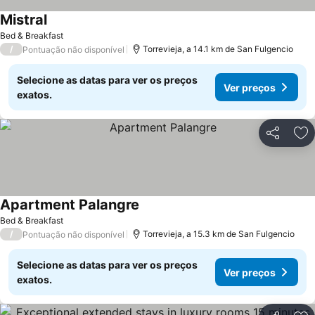
Mistral
Ver preços
Bed & Breakfast
/
Torrevieja, a 14.1 km de San Fulgencio
Pontuação não disponível
Selecione as datas para ver os preços
Ver preços
exatos.
Partilhar
Ad
Apartment Palangre
Ver preços
Bed & Breakfast
/
Torrevieja, a 15.3 km de San Fulgencio
Pontuação não disponível
Selecione as datas para ver os preços
Ver preços
exatos.