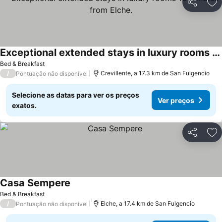
Partilhar
Ad
Exceptional extended stays in luxury rooms 15 minutes from Elche.
Ver preços
Bed & Breakfast
/
Crevillente, a 17.3 km de San Fulgencio
Pontuação não disponível
Selecione as datas para ver os preços
Ver preços
exatos.
Partilhar
Ad
Casa Sempere
Ver preços
Bed & Breakfast
/
Elche, a 17.4 km de San Fulgencio
Pontuação não disponível