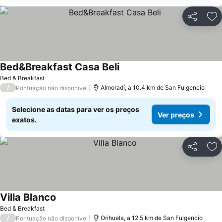
Partilhar
Ad
Bed&Breakfast Casa Beli
Ver preços
Bed & Breakfast
/
Almoradí, a 10.4 km de San Fulgencio
Pontuação não disponível
Selecione as datas para ver os preços
Ver preços
exatos.
Partilhar
Ad
Villa Blanco
Ver preços
Bed & Breakfast
/
Orihuela, a 12.5 km de San Fulgencio
Pontuação não disponível