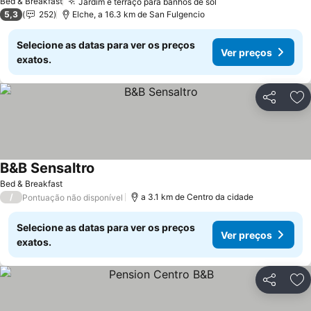
Bed & Breakfast
Jardim e terraço para banhos de sol
Ver preços
5,3
252
Elche, a 16.3 km de San Fulgencio
Selecione as datas para ver os preços
Ver preços
exatos.
Partilhar
Ad
B&B Sensaltro
Ver preços
Bed & Breakfast
/
a 3.1 km de Centro da cidade
Pontuação não disponível
Selecione as datas para ver os preços
Ver preços
exatos.
Partilhar
Ad