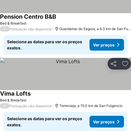
Pension Centro B&B
Ver preços
Bed & Breakfast
/
Guardamar do Segura, a 6.3 km de San Ful
Pontuação não disponível
Selecione as datas para ver os preços
Ver preços
exatos.
Partilhar
Ad
Vima Lofts
Ver preços
Bed & Breakfast
/
Torrevieja, a 15.0 km de San Fulgencio
Pontuação não disponível
Selecione as datas para ver os preços
Ver preços
exatos.