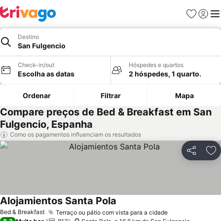
Favoritos
Iniciar
Me
Destino
San Fulgencio
Check-in/out
Hóspedes e quartos
Escolha as datas
2 hóspedes, 1 quarto.
Ordenar
Filtrar
Mapa
Compare preços de Bed & Breakfast em San
Fulgencio, Espanha
Como os pagamentos influenciam os resultados
Partilhar
Ad
Alojamientos Santa Pola
Ver preços
Bed & Breakfast
Terraço ou pátio com vista para a cidade
Ver preços