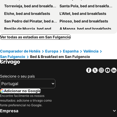
Torrevieja, bed and breakfasts
Santa Pola, bed and breakfasts
Elche, bed and breakfasts
L'Altet, bed and breakfasts
San Pedro del Pinatar, bed and breakfasts
Pinoso, bed and breakfasts
Região de Murcia, bed and breakfasts
A Manga, bed and breakfasts
Granja de Rocamora, bed and breakfasts
Guardamar do Segura, bed and breakfasts
Ver todas as estadias em San Fulgencio
Rojales, bed and breakfasts
San Miguel de Salinas, bed and breakfasts
Comparador de Hotéis
Europa
Espanha
Valência
Fondó dels Frares, bed and breakfasts
Abanilla, bed and breakfasts
San Fulgencio
Bed & Breakfast em San Fulgencio
San Javier, bed and breakfasts
Crevillente, bed and breakfasts
Facebook
Twitter
Insta
Yo
Selecione o seu país
Adicionar no Google
Encontre facilmente os nossos
resultados: adicione o trivago como
fonte preferencial no Google.
Empresa