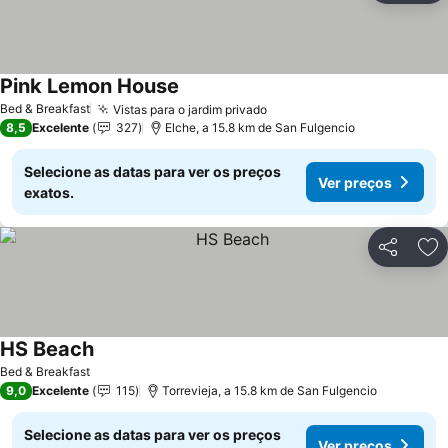
Pink Lemon House
Ver preços
Bed & Breakfast
Vistas para o jardim privado
Ver preços
8,5
Excelente
327
Elche, a 15.8 km de San Fulgencio
Selecione as datas para ver os preços
Ver preços
exatos.
Partilhar
Ad
HS Beach
Ver preços
Bed & Breakfast
9,0
Excelente
115
Torrevieja, a 15.8 km de San Fulgencio
Selecione as datas para ver os preços
Ver preços