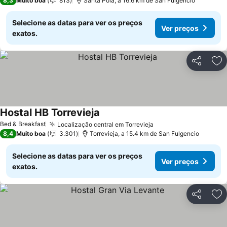
8,3
Muito boa
813
Santa Pola, a 16.6 km de San Fulgencio
Selecione as datas para ver os preços
Ver preços
exatos.
Partilhar
Ad
Hostal HB Torrevieja
Ver preços
Bed & Breakfast
Localização central em Torrevieja
Ver preços
8,4
Muito boa
3.301
Torrevieja, a 15.4 km de San Fulgencio
Selecione as datas para ver os preços
Ver preços
exatos.
Partilhar
Ad