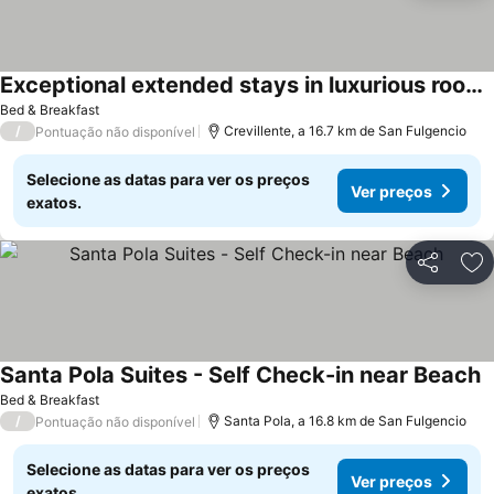
Exceptional extended stays in luxurious rooms.
Ver preços
Bed & Breakfast
/
Crevillente, a 16.7 km de San Fulgencio
Pontuação não disponível
Selecione as datas para ver os preços
Ver preços
exatos.
Partilhar
Ad
Santa Pola Suites - Self Check-in near Beach
V
Bed & Breakfast
/
Santa Pola, a 16.8 km de San Fulgencio
Pontuação não disponível
Selecione as datas para ver os preços
Ver preços
exatos.