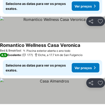
Selecione as datas para ver os preços
Ver preços
exatos.
Partilhar
Ad
Romantico Wellness Casa Veronica
Ver preços
Bed & Breakfast
Piscina exterior aberta o ano todo
Ver preços
8,5
Excelente
177
Elche, a 17.7 km de San Fulgencio
Selecione as datas para ver os preços
Ver preços
exatos.
Partilhar
Ad