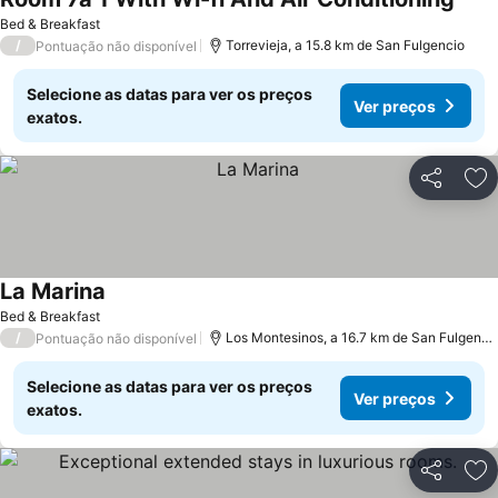
Ver 
Bed & Breakfast
/
Torrevieja, a 15.8 km de San Fulgencio
Pontuação não disponível
Selecione as datas para ver os preços
Ver preços
exatos.
Partilhar
Ad
La Marina
Ver preços
Bed & Breakfast
/
Los Montesinos, a 16.7 km de San Fulgenci
Pontuação não disponível
Selecione as datas para ver os preços
Ver preços
exatos.
Partilhar
Ad