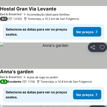
Hostal Gran Via Levante
Ver preços
Bed & Breakfast
Acomodação ideal para famílias
Ver preços
6,1
1.030
Torrevieja, a 15.3 km de San Fulgencio
Selecione as datas para ver os preços
Ver preços
exatos.
Partilhar
Ad
Anna's garden
Ver preços
Bed & Breakfast
Aulas de ioga no jardim
Ver preços
9,3
Excelente
1.116
Torrevieja, a 14.8 km de San Fulgencio
Selecione as datas para ver os preços
Ver preços
exatos.