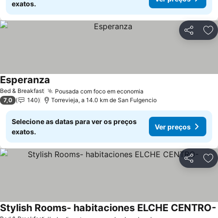
exatos.
Partilhar
Ad
Esperanza
Ver preços
Bed & Breakfast
Pousada com foco em economia
Ver preços
7,0
140
Torrevieja, a 14.0 km de San Fulgencio
Selecione as datas para ver os preços
Ver preços
exatos.
Partilhar
Ad
Stylish Rooms- habitaciones ELCHE CENTRO-