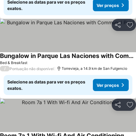
Selecione as datas para ver os preços
Ver preços
exatos.
Partilhar
Ad
Bungalow in Parque Las Naciones with Communal Pool
Ver preços
Bed & Breakfast
/
Torrevieja, a 14.9 km de San Fulgencio
Pontuação não disponível
Selecione as datas para ver os preços
Ver preços
exatos.
Partilhar
Ad
Room 7a 1 With Wi-fi And Air Conditioning