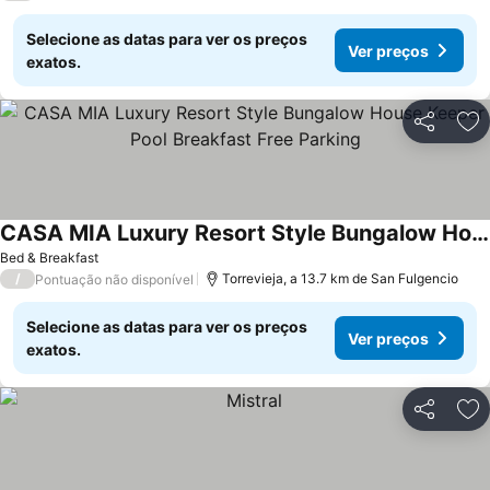
Selecione as datas para ver os preços
Ver preços
exatos.
Partilhar
Ad
CASA MIA Luxury Resort Style Bungalow House Keeper Pool Breakfast Free Parking
Ver preços
Bed & Breakfast
/
Torrevieja, a 13.7 km de San Fulgencio
Pontuação não disponível
Selecione as datas para ver os preços
Ver preços
exatos.
Partilhar
Ad