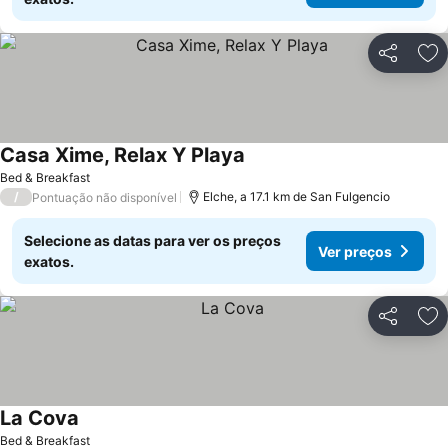
Partilhar
Ad
Casa Xime, Relax Y Playa
Ver preços
Bed & Breakfast
/
Elche, a 17.1 km de San Fulgencio
Pontuação não disponível
Selecione as datas para ver os preços
Ver preços
exatos.
Partilhar
Ad
La Cova
Ver preços
Bed & Breakfast