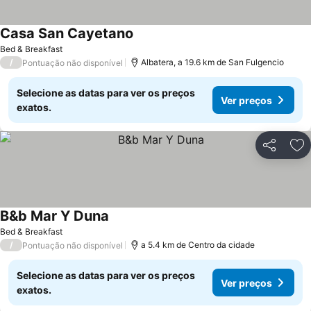
Casa San Cayetano
Ver preços
Bed & Breakfast
/
Albatera, a 19.6 km de San Fulgencio
Pontuação não disponível
Selecione as datas para ver os preços
Ver preços
exatos.
Partilhar
Ad
B&b Mar Y Duna
Ver preços
Bed & Breakfast
/
a 5.4 km de Centro da cidade
Pontuação não disponível
Selecione as datas para ver os preços
Ver preços
exatos.