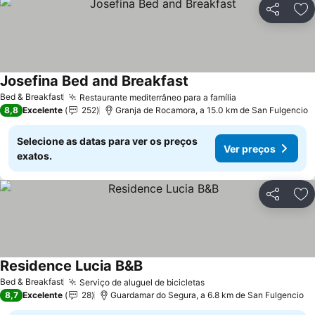
Partilhar
Ad
Josefina Bed and Breakfast
Ver preços
Bed & Breakfast
Restaurante mediterrâneo para a família
Ver preços
8,8
Excelente
252
Granja de Rocamora, a 15.0 km de San Fulgencio
Selecione as datas para ver os preços
Ver preços
exatos.
Partilhar
Ad
Residence Lucia B&B
Ver preços
Bed & Breakfast
Serviço de aluguel de bicicletas
Ver preços
8,7
Excelente
28
Guardamar do Segura, a 6.8 km de San Fulgencio