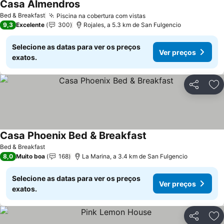
Casa Almendros
Ver preços
Bed & Breakfast
Piscina na cobertura com vistas
Ver preços
9,3
Excelente
300
Rojales, a 5.3 km de San Fulgencio
Selecione as datas para ver os preços
Ver preços
exatos.
Partilhar
Ad
Casa Phoenix Bed & Breakfast
Ver preços
Bed & Breakfast
8,0
Muito boa
168
La Marina, a 3.4 km de San Fulgencio
Selecione as datas para ver os preços
Ver preços
exatos.
Partilhar
Ad