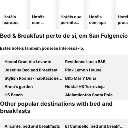
Hotéis
Hotéis
Hotéis que
Hotéis
Hotéi
baratos
com
permitem
com spa
praia
piscinas
animais
Bed & Breakfast perto de si, em San Fulgencio
Estes hotéis também poderão interessá-lo...
Hostal Gran Via Levante
Residence Lucia B&B
Josefina Bed and Breakfast
Pink Lemon House
Stylish Rooms- habitaciones ELCHE CENTRO-
B&b Mar Y Duna
Anna's garden
Hostal HB Torrevieja
HS Beach
Alojamientos Santa Pola
Other popular destinations with bed and
Romantico Wellness Casa Veronica
breakfasts
Alicante, bed and breakfasts
El Campello, bed and breakfasts