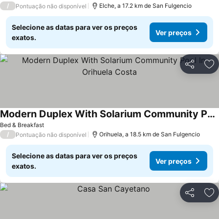
/
Elche, a 17.2 km de San Fulgencio
Pontuação não disponível
Selecione as datas para ver os preços
Ver preços
exatos.
Partilhar
Ad
Modern Duplex With Solarium Community Pool In Orihuela Costa
Ver preços
Bed & Breakfast
/
Orihuela, a 18.5 km de San Fulgencio
Pontuação não disponível
Selecione as datas para ver os preços
Ver preços
exatos.
Partilhar
Ad