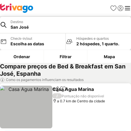
Favoritos
Iniciar
Me
Destino
San José
Check-in/out
Hóspedes e quartos
Escolha as datas
2 hóspedes, 1 quarto.
Ordenar
Filtrar
Mapa
Compare preços de Bed & Breakfast em San
José, Espanha
Como os pagamentos influenciam os resultados
Casa Agua Marina
Partilhar
Adicionar aos favoritos
/
Pontuação não disponível
a 0.7 km de Centro da cidade