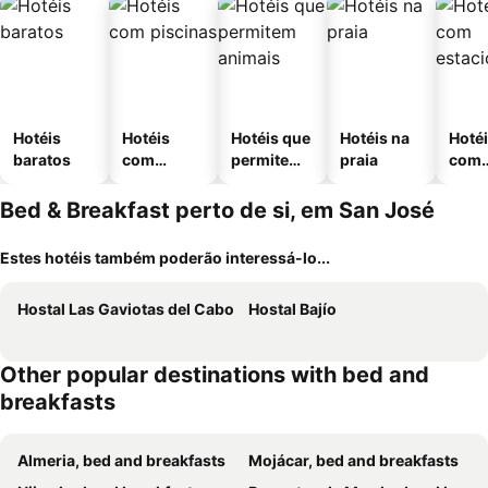
Hotéis
Hotéis
Hotéis que
Hotéis na
Hoté
baratos
com
permitem
praia
com
piscinas
animais
esta
ment
Bed & Breakfast perto de si, em San José
Estes hotéis também poderão interessá-lo...
Hostal Las Gaviotas del Cabo
Hostal Bajío
Other popular destinations with bed and
breakfasts
Almeria, bed and breakfasts
Mojácar, bed and breakfasts