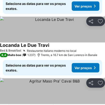
Selecione as datas para ver os preços
Ver preços
exatos.
Partilhar
Ad
Locanda Le Due Travi
Ver preços
Bed & Breakfast
Restaurante italiano moderno no local
Ver preços
8,4
Muito boa
1.237
Trento, a 16.7 km de San Lorenzo in Banale
Selecione as datas para ver os preços
Ver preços
exatos.
Partilhar
Ad