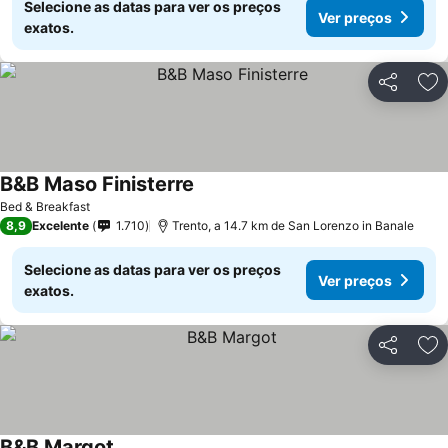
Selecione as datas para ver os preços
Ver preços
exatos.
Partilhar
Ad
B&B Maso Finisterre
Ver preços
Bed & Breakfast
8,9
Excelente
1.710
Trento, a 14.7 km de San Lorenzo in Banale
Selecione as datas para ver os preços
Ver preços
exatos.
Partilhar
Ad
B&B Margot