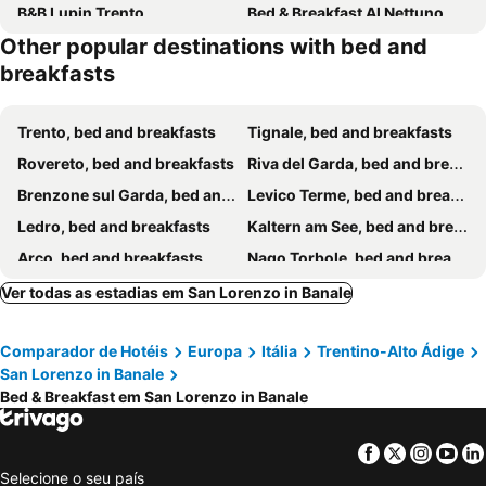
B&B Lupin Trento
Bed & Breakfast Al Nettuno
Other popular destinations with bed and
Locanda Le Due Travi
Bed and Breakfast Relax
breakfasts
Torrione Trento
B&B Casa Agostini
Casa Al Sole
Agritur Arcosole B&B Camping
Trento, bed and breakfasts
Tignale, bed and breakfasts
Rovereto, bed and breakfasts
Riva del Garda, bed and breakfasts
Brenzone sul Garda, bed and breakfasts
Levico Terme, bed and breakfasts
Ledro, bed and breakfasts
Kaltern am See, bed and breakfasts
Arco, bed and breakfasts
Nago Torbole, bed and breakfasts
Limone sul Garda, bed and breakfasts
Mezzolombardo, bed and breakfasts
Ver todas as estadias em San Lorenzo in Banale
Monclassico, bed and breakfasts
Pinzolo, bed and breakfasts
Comparador de Hotéis
Europa
Itália
Trentino-Alto Ádige
Cavalese, bed and breakfasts
Ronzone, bed and breakfasts
San Lorenzo in Banale
Isera, bed and breakfasts
Tenno, bed and breakfasts
Bed & Breakfast em San Lorenzo in Banale
Malcesine, bed and breakfasts
Gargnano, bed and breakfasts
Edolo, bed and breakfasts
Temù, bed and breakfasts
Facebook
Twitter
Insta
Yo
Selecione o seu país
Fondo, bed and breakfasts
Tramin an der Weinstrasse, bed and breakfasts