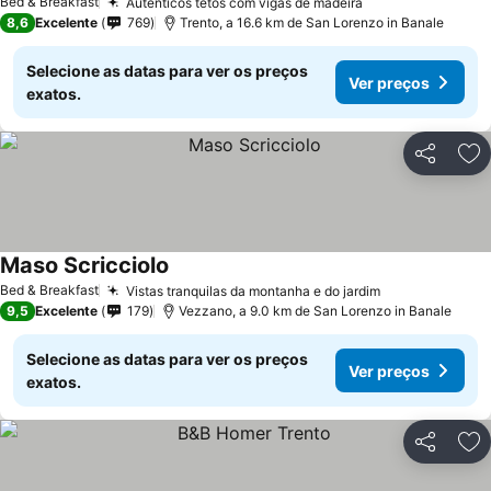
Bed & Breakfast
Autênticos tetos com vigas de madeira
Ver preços
8,6
Excelente
769
Trento, a 16.6 km de San Lorenzo in Banale
Selecione as datas para ver os preços
Ver preços
exatos.
Partilhar
Ad
Maso Scricciolo
Ver preços
Bed & Breakfast
Vistas tranquilas da montanha e do jardim
Ver preços
9,5
Excelente
179
Vezzano, a 9.0 km de San Lorenzo in Banale
Selecione as datas para ver os preços
Ver preços
exatos.
Partilhar
Ad