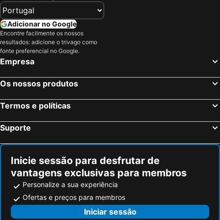
Lavis, bed and breakfasts
Salorno, bed and breakfasts
Adicionar no Google
Andalo, bed and breakfasts
Eppan an der Weinstraße, bed and breakfasts
Encontre facilmente os nossos
Villa Lagarina, bed and breakfasts
Folgaria, bed and breakfasts
resultados: adicione o trivago como
fonte preferencial no Google.
Coredo, bed and breakfasts
Pellizzano, bed and breakfasts
Empresa
Mori, bed and breakfasts
Bleggio Superiore, bed and breakfasts
Flavon, bed and breakfasts
Cles, bed and breakfasts
Os nossos produtos
Rabbi, bed and breakfasts
Caderzone, bed and breakfasts
Termos e políticas
Vezzano, bed and breakfasts
Romeno, bed and breakfasts
Pergine, bed and breakfasts
Castello-Molina di Fiemme, bed and breakfasts
Suporte
Auer, bed and breakfasts
Tuenno, bed and breakfasts
Inicie sessão para desfrutar de
vantagens exclusivas para membros
Personalize a sua experiência
Ofertas e preços para membros
Iniciar sessão