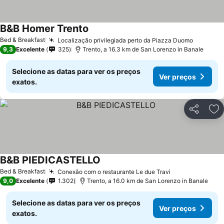
B&B Homer Trento
Ver preços
Bed & Breakfast
Localização privilegiada perto da Piazza Duomo
Ver pre
9,3
Excelente
325
Trento, a 16.3 km de San Lorenzo in Banale
Selecione as datas para ver os preços
Ver preços
exatos.
Partilhar
Ad
B&B PIEDICASTELLO
Ver preços
Bed & Breakfast
Conexão com o restaurante Le due Travi
Ver preços
9,0
Excelente
1.302
Trento, a 16.0 km de San Lorenzo in Banale
Selecione as datas para ver os preços
Ver preços
exatos.