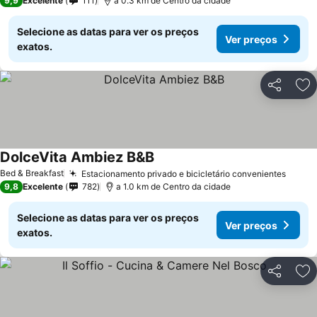
9,9
Excelente
111
a 0.3 km de Centro da cidade
Selecione as datas para ver os preços
Ver preços
exatos.
Partilhar
Ad
DolceVita Ambiez B&B
Ver preços
Bed & Breakfast
Estacionamento privado e bicicletário convenientes
Ver p
9,8
Excelente
782
a 1.0 km de Centro da cidade
Selecione as datas para ver os preços
Ver preços
exatos.
Partilhar
Ad