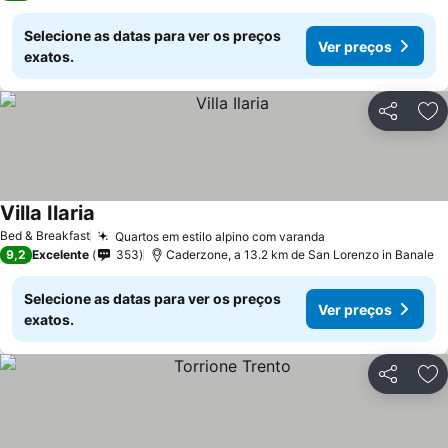
Selecione as datas para ver os preços
Ver preços
exatos.
Partilhar
Ad
Villa Ilaria
Ver preços
Bed & Breakfast
Quartos em estilo alpino com varanda
Ver preços
9,2
Excelente
353
Caderzone, a 13.2 km de San Lorenzo in Banale
Selecione as datas para ver os preços
Ver preços
exatos.
Partilhar
Ad