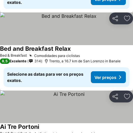
exatos.
Partilhar
Ad
Bed and Breakfast Relax
Ver preços
Bed & Breakfast
Comodidades para ciclistas
Ver preços
8,5
Excelente
314
Trento, a 16.7 km de San Lorenzo in Banale
Selecione as datas para ver os preços
Ver preços
exatos.
Partilhar
Ad
Ai Tre Portoni
Ver preços