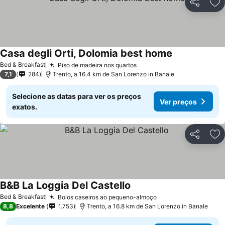
Partilhar
Ad
Casa degli Orti, Dolomia best home
Ver preços
Bed & Breakfast
Piso de madeira nos quartos
Ver preços
7,1
284
Trento, a 16.4 km de San Lorenzo in Banale
Selecione as datas para ver os preços
Ver preços
exatos.
Partilhar
Ad
B&B La Loggia Del Castello
Ver preços
Bed & Breakfast
Bolos caseiros ao pequeno-almoço
Ver preços
8,8
Excelente
1.753
Trento, a 16.8 km de San Lorenzo in Banale