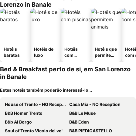
Lorenzo in Banale
Hotéis
Hotéis de
Hotéis
Hotéis que
Hoté
baratos
luxo
com
permitem
com 
piscinas
animais
Bed & Breakfast perto de si, em San Lorenzo
in Banale
Estes hotéis também poderão interessá-lo...
House of Trento - NO Reception
Casa Mia - NO Reception
B&B Homer Trento
B&B Le Muse
B&b Al Borgo
B&B Eden
Soul of Trento Vicolo del vo'
B&B PIEDICASTELLO