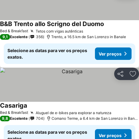
B&B Trento allo Scrigno del Duomo
Ver preços
Bed & Breakfast
Tetos com vigas autênticas
Ver preços
9,1
Excelente
356
Trento, a 16.5 km de San Lorenzo in Banale
Selecione as datas para ver os preços
Ver preços
exatos.
Partilhar
Ad
Casariga
Ver preços
Bed & Breakfast
Aluguel de e-bikes para explorar a natureza
Ver preços
9,8
Excelente
704
Comano Terme, a 6.4 km de San Lorenzo in Banal
Selecione as datas para ver os preços
Ver preços
exatos.