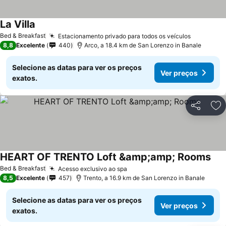
La Villa
Ver preços
Bed & Breakfast
Estacionamento privado para todos os veículos
Ver preç
8,8
Excelente
440
Arco, a 18.4 km de San Lorenzo in Banale
Selecione as datas para ver os preços
Ver preços
exatos.
Partilhar
Ad
HEART OF TRENTO Loft &amp;amp; Rooms
Ver
Bed & Breakfast
Acesso exclusivo ao spa
Ver preços
8,5
Excelente
457
Trento, a 16.9 km de San Lorenzo in Banale
Selecione as datas para ver os preços
Ver preços
exatos.