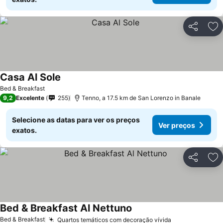
Partilhar
Ad
Casa Al Sole
Ver preços
Bed & Breakfast
9,2
Excelente
255
Tenno, a 17.5 km de San Lorenzo in Banale
Selecione as datas para ver os preços
Ver preços
exatos.
Partilhar
Ad
Bed & Breakfast Al Nettuno
Ver preços
Bed & Breakfast
Quartos temáticos com decoração vívida
Ver preços