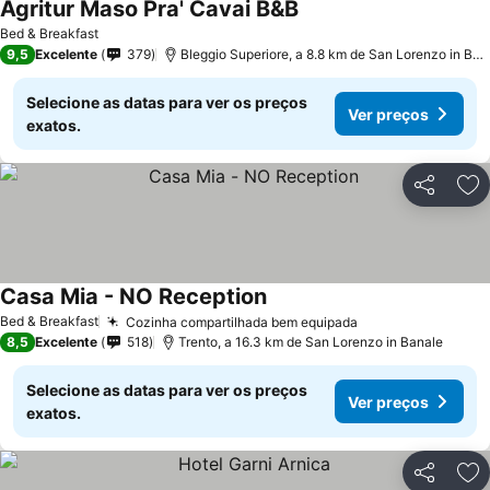
Agritur Maso Pra' Cavai B&B
Ver preços
Bed & Breakfast
9,5
Excelente
379
Bleggio Superiore, a 8.8 km de San Lorenzo in Ban
Selecione as datas para ver os preços
Ver preços
exatos.
Partilhar
Ad
Casa Mia - NO Reception
Ver preços
Bed & Breakfast
Cozinha compartilhada bem equipada
Ver preços
8,5
Excelente
518
Trento, a 16.3 km de San Lorenzo in Banale
Selecione as datas para ver os preços
Ver preços
exatos.
Partilhar
Ad