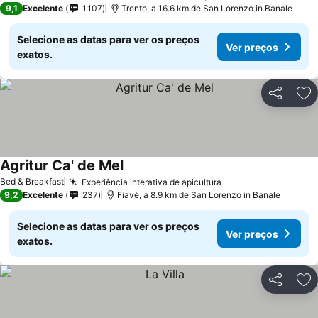
9,1
Excelente
1.107
Trento, a 16.6 km de San Lorenzo in Banale
Selecione as datas para ver os preços
Ver preços
exatos.
Partilhar
Ad
Agritur Ca' de Mel
Ver preços
Bed & Breakfast
Experiência interativa de apicultura
Ver preços
9,2
Excelente
237
Fiavè, a 8.9 km de San Lorenzo in Banale
Selecione as datas para ver os preços
Ver preços
exatos.
Partilhar
Ad