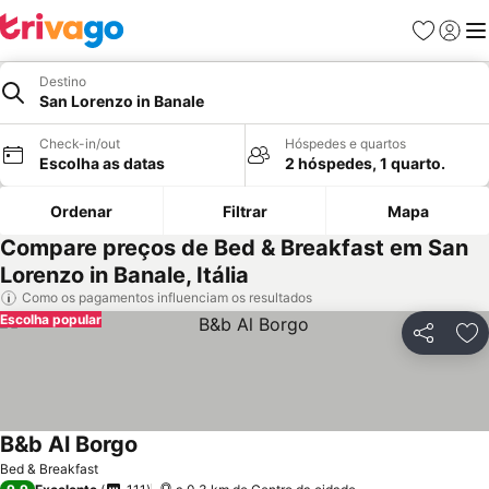
Favoritos
Iniciar
Me
Destino
San Lorenzo in Banale
Check-in/out
Hóspedes e quartos
Escolha as datas
2 hóspedes, 1 quarto.
Ordenar
Filtrar
Mapa
Compare preços de Bed & Breakfast em San
Lorenzo in Banale, Itália
Como os pagamentos influenciam os resultados
Escolha popular
Partilhar
Ad
B&b Al Borgo
Ver preços
Bed & Breakfast