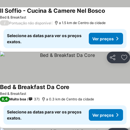
Il Soffio - Cucina & Camere Nel Bosco
Ver preços
Bed & Breakfast
/
a 1.5 km de Centro da cidade
Pontuação não disponível
Selecione as datas para ver os preços
Ver preços
exatos.
Partilhar
Ad
Bed & Breakfast Da Core
Ver preços
Bed & Breakfast
8,4
Muito boa
37
a 0.3 km de Centro da cidade
Selecione as datas para ver os preços
Ver preços
exatos.