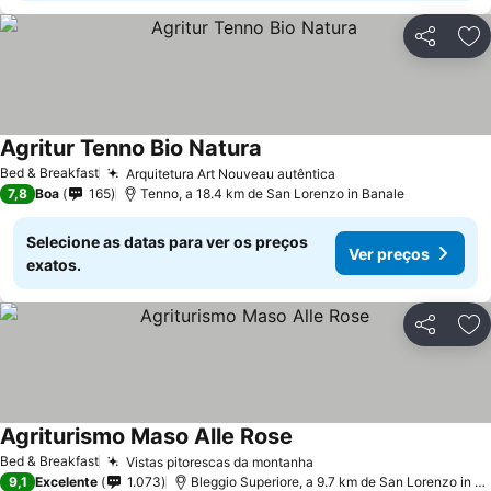
Partilhar
Ad
Agritur Tenno Bio Natura
Ver preços
Bed & Breakfast
Arquitetura Art Nouveau autêntica
Ver preços
7,8
Boa
165
Tenno, a 18.4 km de San Lorenzo in Banale
Selecione as datas para ver os preços
Ver preços
exatos.
Partilhar
Ad
Agriturismo Maso Alle Rose
Ver preços
Bed & Breakfast
Vistas pitorescas da montanha
Ver preços
9,1
Excelente
1.073
Bleggio Superiore, a 9.7 km de San Lorenzo in B