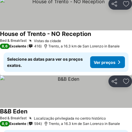
Partilhar
Ad
House of Trento - NO Reception
Ver preços
Bed & Breakfast
Vistas da cidade
Ver preços
8,6
Excelente
416
Trento, a 16.3 km de San Lorenzo in Banale
Selecione as datas para ver os preços
Ver preços
exatos.
Partilhar
Ad
B&B Eden
Ver preços
Bed & Breakfast
Localização privilegiada no centro histórico
Ver preços
8,9
Excelente
594
Trento, a 16.3 km de San Lorenzo in Banale