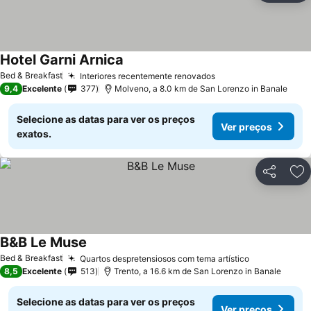
Hotel Garni Arnica
Ver preços
Bed & Breakfast
Interiores recentemente renovados
Ver preços
9,4
Excelente
377
Molveno, a 8.0 km de San Lorenzo in Banale
Selecione as datas para ver os preços
Ver preços
exatos.
Partilhar
Ad
B&B Le Muse
Ver preços
Bed & Breakfast
Quartos despretensiosos com tema artístico
Ver preços
8,5
Excelente
513
Trento, a 16.6 km de San Lorenzo in Banale
Selecione as datas para ver os preços
Ver preços