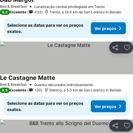
Ver preços
Bed & Breakfast
Localização central privilegiada em Trento
Ver preços
9,2
Excelente
432
Trento, a 16.4 km de San Lorenzo in Banale
Selecione as datas para ver os preços
Ver preços
exatos.
Partilhar
Ad
Le Castagne Matte
Ver preços
Bed & Breakfast
Quartos decorados individualmente
Ver preços
9,5
Excelente
130
Stenico, a 5.0 km de San Lorenzo in Banale
Selecione as datas para ver os preços
Ver preços
exatos.
Partilhar
Ad