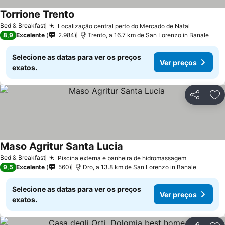
Torrione Trento
Ver preços
Bed & Breakfast
Localização central perto do Mercado de Natal
Ver preç
8,9
Excelente
2.984
Trento, a 16.7 km de San Lorenzo in Banale
Selecione as datas para ver os preços
Ver preços
exatos.
Partilhar
Ad
Maso Agritur Santa Lucia
Ver preços
Bed & Breakfast
Piscina externa e banheira de hidromassagem
Ver preço
9,5
Excelente
560
Dro, a 13.8 km de San Lorenzo in Banale
Selecione as datas para ver os preços
Ver preços
exatos.