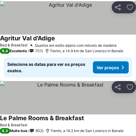
Partilhar
Ad
Agritur Val d'Adige
Ver preços
Bed & Breakfast
Quartos em estilo alpino com móveis de madeira
Ver pre
9,4
Excelente
701
Trento, a 14.9 km de San Lorenzo in Banale
Selecione as datas para ver os preços
Ver preços
exatos.
Partilhar
Ad
Le Palme Rooms & Breakfast
Ver preços
Bed & Breakfast
8,3
Muito boa
902
Trento, a 16.2 km de San Lorenzo in Banale