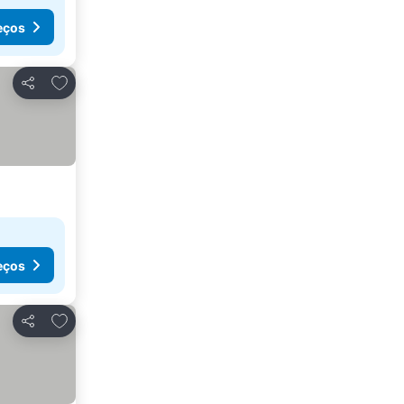
eços
Adicionar aos favoritos
Partilhar
eços
Adicionar aos favoritos
Partilhar