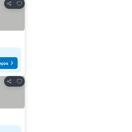
Adicionar aos favoritos
Partilhar
eços
Adicionar aos favoritos
Partilhar