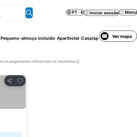
PT · €
Menu
Iniciar sessão
.
Ver mapa
Pequeno-almoço incluído
Aparthotel
Casa/apartamento inteiro
o os pagamentos influenciam os resultados
Adicionar aos favoritos
Partilhar