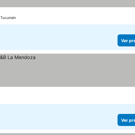
e Tucumán
Ver pr
Ver pr