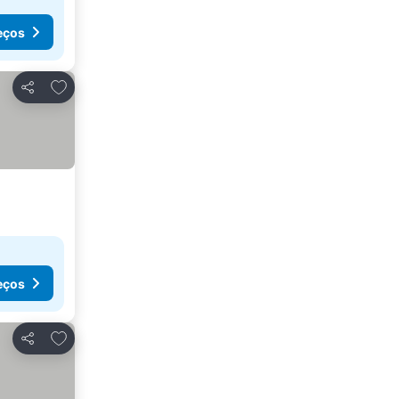
eços
Adicionar aos favoritos
Partilhar
eços
Adicionar aos favoritos
Partilhar