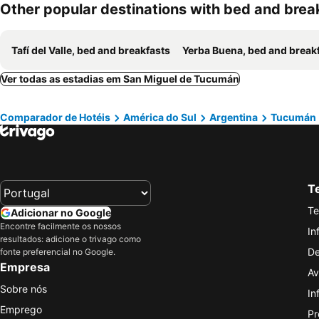
Other popular destinations with bed and brea
Tafí del Valle, bed and breakfasts
Yerba Buena, bed and break
Ver todas as estadias em San Miguel de Tucumán
Comparador de Hotéis
América do Sul
Argentina
Tucumán
Te
Te
Adicionar no Google
Encontre facilmente os nossos
In
resultados: adicione o trivago como
De
fonte preferencial no Google.
Empresa
Av
Sobre nós
In
Emprego
Pr