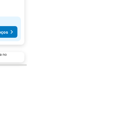
eços
a no