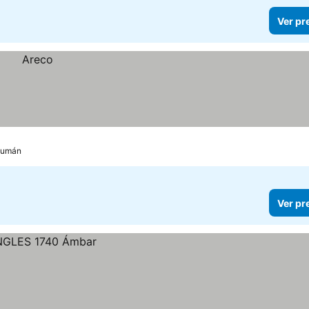
Ver pr
ucumán
Ver pr