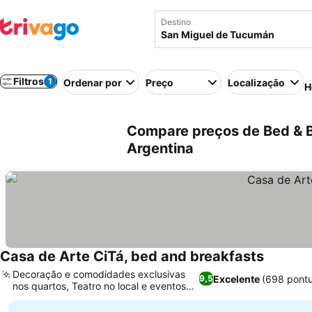
Destino
Filtros
1
Ordenar por
Preço
Localização
H
Compare preços de Bed & 
Argentina
Casa de Arte CiTá, bed and breakfasts
Decoração e comodidades exclusivas
Excelente
(698 pont
9,5
nos quartos, Teatro no local e eventos
culturais