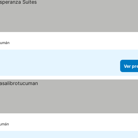
ucumán
Ver pr
cumán