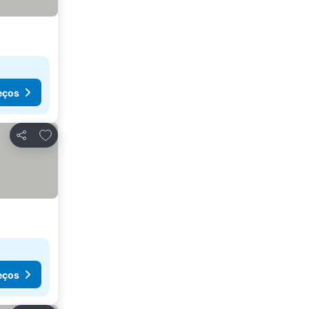
eços
Adicionar aos favoritos
Partilhar
eços