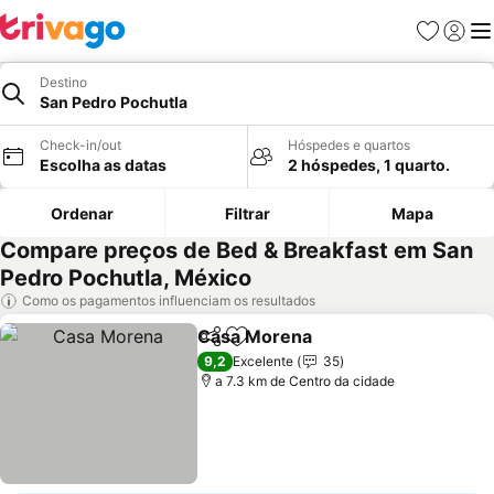
Favoritos
Iniciar
Me
Destino
San Pedro Pochutla
Check-in/out
Hóspedes e quartos
Escolha as datas
2 hóspedes, 1 quarto.
Ordenar
Filtrar
Mapa
Compare preços de Bed & Breakfast em San
Pedro Pochutla, México
Como os pagamentos influenciam os resultados
Casa Morena
Partilhar
Adicionar aos favoritos
9,2
Excelente
35
a 7.3 km de Centro da cidade