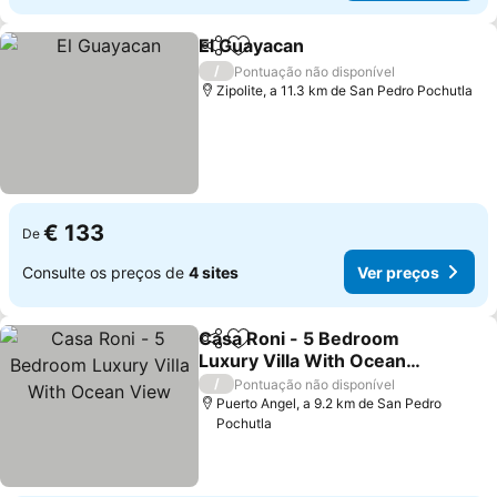
El Guayacan
Partilhar
Adicionar aos favoritos
/
Pontuação não disponível
Zipolite, a 11.3 km de San Pedro Pochutla
€ 133
De
Consulte os preços de
4 sites
Ver preços
Casa Roni - 5 Bedroom
Partilhar
Adicionar aos favoritos
Luxury Villa With Ocean
View
/
Pontuação não disponível
Puerto Angel, a 9.2 km de San Pedro
Pochutla