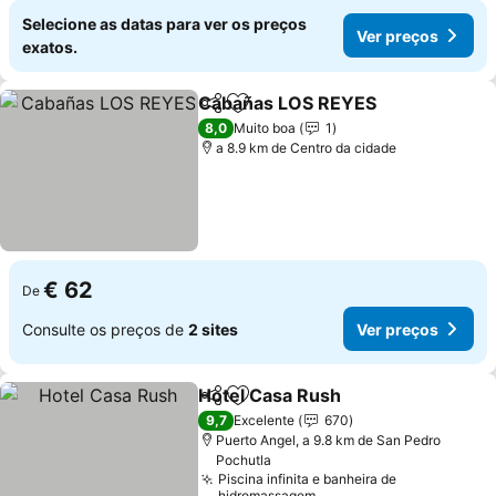
Selecione as datas para ver os preços
Ver preços
exatos.
Cabañas LOS REYES
Partilhar
Adicionar aos favoritos
8,0
Muito boa
1
a 8.9 km de Centro da cidade
€ 62
De
Consulte os preços de
2 sites
Ver preços
Hotel Casa Rush
Partilhar
Adicionar aos favoritos
9,7
Excelente
670
Puerto Angel, a 9.8 km de San Pedro
Pochutla
Piscina infinita e banheira de
hidromassagem