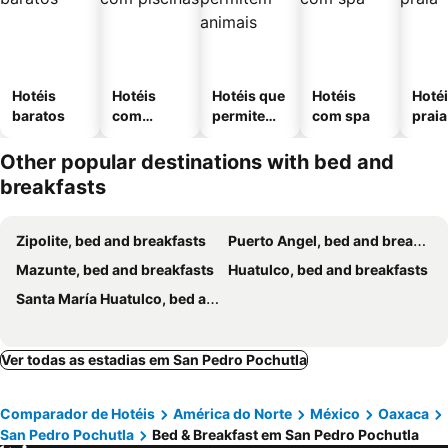
Hotéis
Hotéis
Hotéis que
Hotéis
Hotéi
baratos
com
permitem
com spa
praia
piscinas
animais
Other popular destinations with bed and
breakfasts
Zipolite, bed and breakfasts
Puerto Angel, bed and breakfasts
Mazunte, bed and breakfasts
Huatulco, bed and breakfasts
Santa María Huatulco, bed and breakfasts
Ver todas as estadias em San Pedro Pochutla
Comparador de Hotéis
América do Norte
México
Oaxaca
San Pedro Pochutla
Bed & Breakfast em San Pedro Pochutla