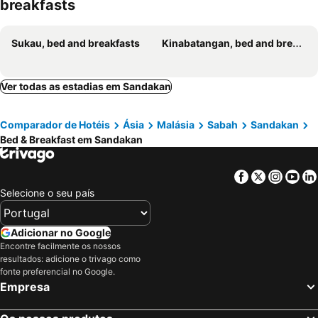
breakfasts
Sukau, bed and breakfasts
Kinabatangan, bed and breakfasts
Ver todas as estadias em Sandakan
Comparador de Hotéis
Ásia
Malásia
Sabah
Sandakan
Bed & Breakfast em Sandakan
Facebook
Twitter
Insta
Yo
Selecione o seu país
Adicionar no Google
Encontre facilmente os nossos
resultados: adicione o trivago como
fonte preferencial no Google.
Empresa