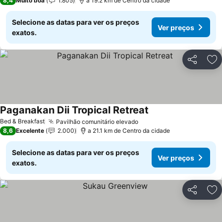
8,4
Muito boa
1.805
a 19.2 km de Centro da cidade
Selecione as datas para ver os preços
Ver preços
exatos.
Partilhar
Ad
Paganakan Dii Tropical Retreat
Ver preços
Bed & Breakfast
Pavilhão comunitário elevado
Ver preços
8,6
Excelente
2.000
a 21.1 km de Centro da cidade
Selecione as datas para ver os preços
Ver preços
exatos.
Partilhar
Ad