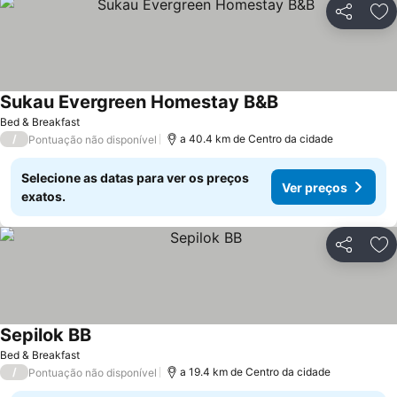
Partilhar
Ad
Sukau Evergreen Homestay B&B
Ver preços
Bed & Breakfast
/
a 40.4 km de Centro da cidade
Pontuação não disponível
Selecione as datas para ver os preços
Ver preços
exatos.
Partilhar
Ad
Sepilok BB
Ver preços
Bed & Breakfast
/
a 19.4 km de Centro da cidade
Pontuação não disponível