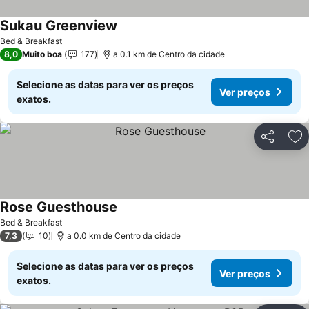
Sukau Greenview
Ver preços
Bed & Breakfast
8,0
Muito boa
177
a 0.1 km de Centro da cidade
Selecione as datas para ver os preços
Ver preços
exatos.
Partilhar
Ad
Rose Guesthouse
Ver preços
Bed & Breakfast
7,3
10
a 0.0 km de Centro da cidade
Selecione as datas para ver os preços
Ver preços
exatos.