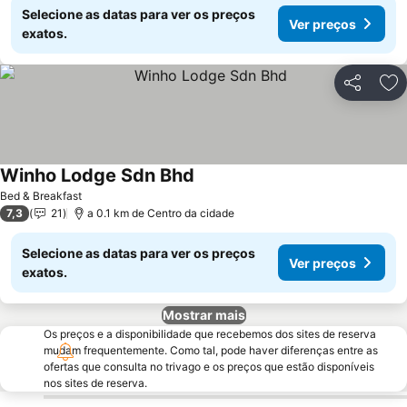
Selecione as datas para ver os preços
Ver preços
exatos.
Partilhar
Ad
Winho Lodge Sdn Bhd
Ver preços
Bed & Breakfast
7,3
21
a 0.1 km de Centro da cidade
Selecione as datas para ver os preços
Ver preços
exatos.
Mostrar mais
Os preços e a disponibilidade que recebemos dos sites de reserva
mudam frequentemente. Como tal, pode haver diferenças entre as
ofertas que consulta no trivago e os preços que estão disponíveis
nos sites de reserva.