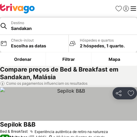
Favoritos
Iniciar
Me
Destino
Sandakan
Check-in/out
Hóspedes e quartos
Escolha as datas
2 hóspedes, 1 quarto.
Ordenar
Filtrar
Mapa
Compare preços de Bed & Breakfast em
Sandakan, Malásia
Como os pagamentos influenciam os resultados
Partilhar
Ad
Sepilok B&B
Ver preços
Bed & Breakfast
Experiência autêntica de retiro na natureza
Ver preços