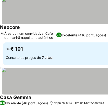
Neocore
Área comum convidativa, Café
Excelente
(416 pontuações)
9,0
da manhã napolitano autêntico
€ 101
De
Consulte os preços de
7 sites
Casa Gemma
Excelente
(46 pontuações)
8,8
Nápoles, a 13.3 km de Sant'Anastasia