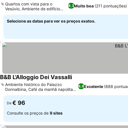
Quartos com vista para o
Muito boa
(211 pontuações)
8,3
Vesúvio, Ambiente de edifício
histórico
Selecione as datas para ver os preços exatos.
B&B L'Alloggio Dei Vassalli
Ambiente histórico do Palazzo
Excelente
(888 pontua
8,9
Donnalbina, Café da manhã napolitano
autêntico
€ 96
De
Consulte os preços de
9 sites