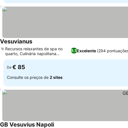
Vesuvianus
Recursos relaxantes de spa no
Excelente
(294 pontuaçõe
8,5
quarto, Culinária napolitana
autêntica
€ 85
De
Consulte os preços de
2 sites
GB Vesuvius Napoli