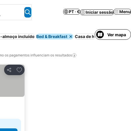
PT · €
Menu
Iniciar sessão
.
Ver mapa
-almoço incluído
Bed & Breakfast
Casa de hóspedes
Casa/apa
o os pagamentos influenciam os resultados
Adicionar aos favoritos
Partilhar