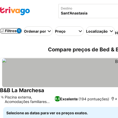
Destino
Filtros
1
Ordenar por
Preço
Localização
H
Compare preços de Bed & Br
B&B La Marchesa
Piscina externa,
Excelente
(194 pontuações)
9,0
a
Acomodações familiares
espaçosas
Selecione as datas para ver os preços exatos.