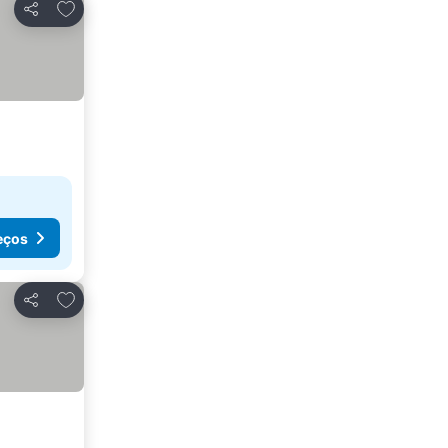
Adicionar aos favoritos
Partilhar
eços
Adicionar aos favoritos
Partilhar