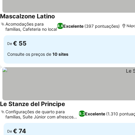
Mascalzone Latino
Acomodações para
Excelente
(397 pontuações)
8,6
Nápo
famílias, Cafeteria no local
€ 55
De
Consulte os preços de
10 sites
Le Stanze del Principe
Configurações de quarto para
Excelente
(1.310 pontua
9,3
famílias, Suíte Júnior com afrescos
históricos
€ 74
De