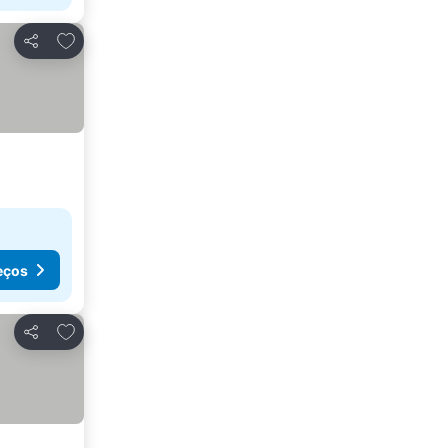
Adicionar aos favoritos
Partilhar
eços
Adicionar aos favoritos
Partilhar