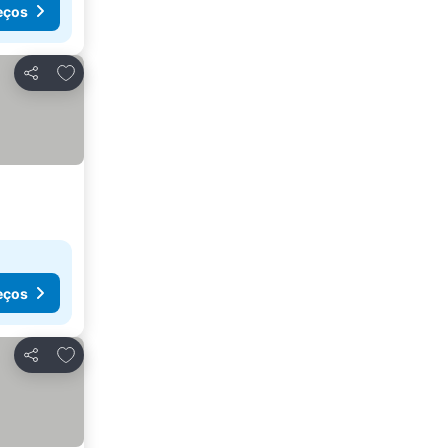
eços
Adicionar aos favoritos
Partilhar
eços
Adicionar aos favoritos
Partilhar