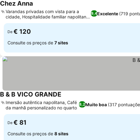
Chez Anna
Varandas privadas com vista para a
Excelente
(719 pont
9,4
cidade, Hospitalidade familiar napolitana
autêntica
€ 120
De
Consulte os preços de
7 sites
B & B VICO GRANDE
Imersão autêntica napolitana, Café
Muito boa
(317 pontuaçõe
8,2
da manhã personalizado no quarto
€ 81
De
Consulte os preços de
8 sites