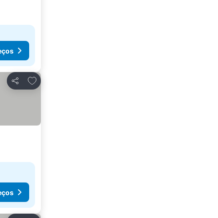
eços
Adicionar aos favoritos
Partilhar
eços