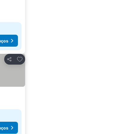
eços
Adicionar aos favoritos
Partilhar
eços