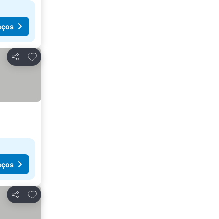
eços
Adicionar aos favoritos
Partilhar
eços
Adicionar aos favoritos
Partilhar