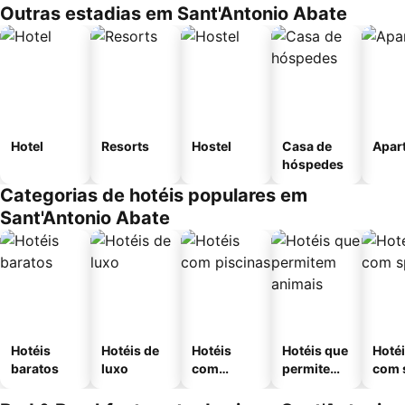
Outras estadias em Sant'Antonio Abate
Hotel
Resorts
Hostel
Casa de
Apar
hóspedes
Categorias de hotéis populares em
Sant'Antonio Abate
Hotéis
Hotéis de
Hotéis
Hotéis que
Hoté
baratos
luxo
com
permitem
com 
piscinas
animais