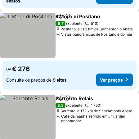
exatos.
Il Moro di Positano
Partilhar
Adicionar aos favoritos
9,7
Excelente
518
Positano, a 11.2 km de Sant'Antonio Abate
Vistas panorâmicas de Positano e do mar
€ 276
De
Consulte os preços de
9 sites
Ver preços
Sorrento Relais
Partilhar
Adicionar aos favoritos
8,5
Excelente
1.750
Sorrento, a 17.1 km de Sant'Antonio Abate
Café da manhã servido em um jardim
encantador