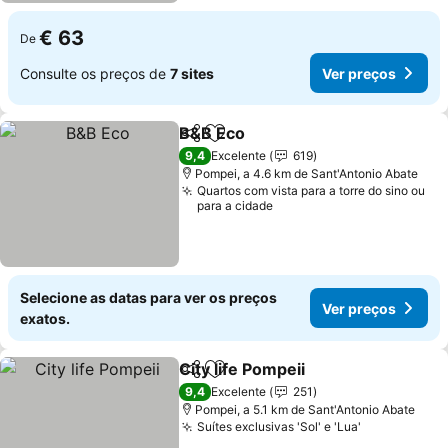
€ 63
De
Consulte os preços de
7 sites
Ver preços
B&B Eco
Partilhar
Adicionar aos favoritos
9,4
Excelente
619
Pompei, a 4.6 km de Sant'Antonio Abate
Quartos com vista para a torre do sino ou
para a cidade
Selecione as datas para ver os preços
Ver preços
exatos.
City life Pompeii
Partilhar
Adicionar aos favoritos
9,4
Excelente
251
Pompei, a 5.1 km de Sant'Antonio Abate
Suítes exclusivas 'Sol' e 'Lua'