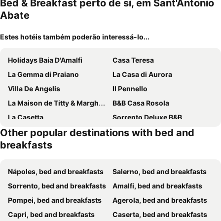
Bed & Breakfast perto de si, em Sant'Antonio
Abate
Estes hotéis também poderão interessá-lo...
Holidays Baia D'Amalfi
Casa Teresa
La Gemma di Praiano
La Casa di Aurora
Villa De Angelis
Il Pennello
La Maison de Titty & Margherita
B&B Casa Rosola
La Casetta
Sorrento Deluxe B&B
Other popular destinations with bed and
B&b Le Tre Isole Sorrento
Casa Barbara
breakfasts
A Casa Da Mami
Mamaral
B&B Il Casale Del Generale
Bed & Breakfast Il Sentiero
Nápoles, bed and breakfasts
Salerno, bed and breakfasts
Residenza Al Pesce d'Oro
Marea
Sorrento, bed and breakfasts
Amalfi, bed and breakfasts
Sorrento Pool&Suites
Domus Sole
Pompei, bed and breakfasts
Agerola, bed and breakfasts
New Royal
Palazzo Tritone & Abagnale
Capri, bed and breakfasts
Caserta, bed and breakfasts
Villa Maiki
Vhome