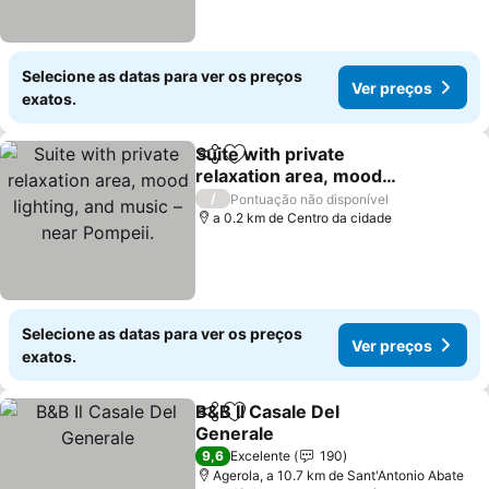
Selecione as datas para ver os preços
Ver preços
exatos.
Suite with private
Partilhar
Adicionar aos favoritos
relaxation area, mood
lighting, and music – near
/
Pontuação não disponível
Pompeii.
a 0.2 km de Centro da cidade
Selecione as datas para ver os preços
Ver preços
exatos.
B&B Il Casale Del
Partilhar
Adicionar aos favoritos
Generale
9,6
Excelente
190
Agerola, a 10.7 km de Sant'Antonio Abate