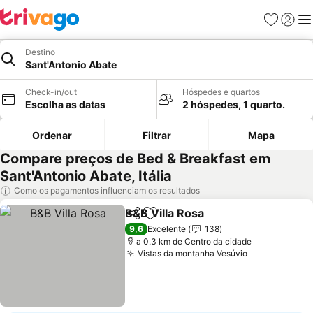
Favoritos
Iniciar
Me
Destino
Sant'Antonio Abate
Check-in/out
Hóspedes e quartos
Escolha as datas
2 hóspedes, 1 quarto.
Ordenar
Filtrar
Mapa
Compare preços de Bed & Breakfast em
Sant'Antonio Abate, Itália
Como os pagamentos influenciam os resultados
B&B Villa Rosa
Partilhar
Adicionar aos favoritos
9,6
Excelente
138
a 0.3 km de Centro da cidade
Vistas da montanha Vesúvio