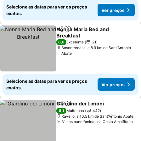
Selecione as datas para ver os preços
Ver preços
exatos.
Nonna Maria Bed and
Partilhar
Adicionar aos favoritos
Breakfast
8,8
Excelente
21
Boscotrecase, a 8.9 km de Sant'Antonio
Abate
Selecione as datas para ver os preços
Ver preços
exatos.
Giardino dei Limoni
Partilhar
Adicionar aos favoritos
8,1
Muito boa
442
Ravello, a 10.5 km de Sant'Antonio Abate
Vistas panorâmicas da Costa Amalfitana