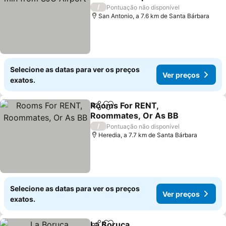
Ver preços
/
Pontuação não disponível
San Antonio, a 7.6 km de Santa Bárbara
Selecione as datas para ver os preços
Ver preços
exatos.
Rooms For RENT,
Partilhar
Adicionar aos favoritos
Roommates, Or As BB
Ver preços
/
Pontuação não disponível
Heredia, a 7.7 km de Santa Bárbara
Selecione as datas para ver os preços
Ver preços
exatos.
La Boruca