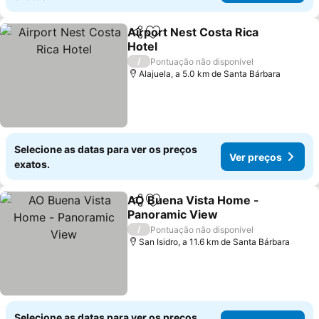
Airport Nest Costa Rica
Partilhar
Adicionar aos favoritos
Hotel
Ver preços
/
Pontuação não disponível
Alajuela, a 5.0 km de Santa Bárbara
Selecione as datas para ver os preços
Ver preços
exatos.
AO Buena Vista Home -
Partilhar
Adicionar aos favoritos
Panoramic View
Ver preços
/
Pontuação não disponível
San Isidro, a 11.6 km de Santa Bárbara
Selecione as datas para ver os preços