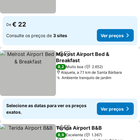
€ 22
De
Consulte os preços de
3 sites
Ver preços
Melrost Airport Bed &
Partilhar
Adicionar aos favoritos
Breakfast
Ver preços
8,2
Muito boa
2.652
Alajuela, a 7.1 km de Santa Bárbara
Ambiente tranquilo de jardim
Ver preços
Selecione as datas para ver os preços
Ver preços
exatos.
Terida Airport B&B
Partilhar
Adicionar aos favoritos
Ver pre
8,9
Excelente
1.367