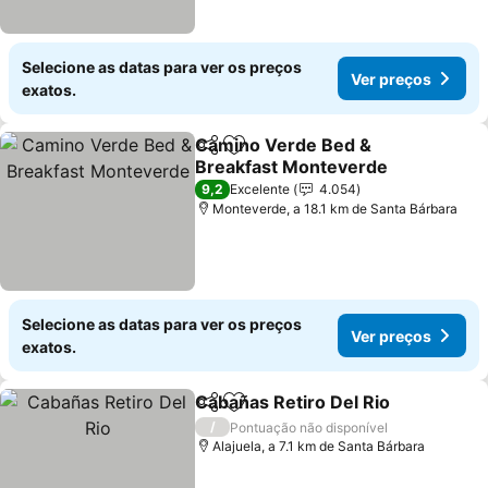
Selecione as datas para ver os preços
Ver preços
exatos.
Camino Verde Bed &
Partilhar
Adicionar aos favoritos
Breakfast Monteverde
Ver preços
9,2
Excelente
4.054
Monteverde, a 18.1 km de Santa Bárbara
Selecione as datas para ver os preços
Ver preços
exatos.
Cabañas Retiro Del Rio
Partilhar
Adicionar aos favoritos
Ver
/
Pontuação não disponível
Alajuela, a 7.1 km de Santa Bárbara