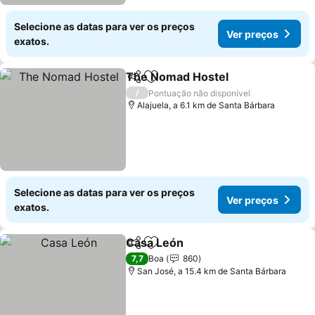
Selecione as datas para ver os preços
Ver preços
exatos.
The Nomad Hostel
Partilhar
Adicionar aos favoritos
Ver pre
/
Pontuação não disponível
Alajuela, a 6.1 km de Santa Bárbara
Selecione as datas para ver os preços
Ver preços
exatos.
Casa León
Partilhar
Adicionar aos favoritos
Ver preços
7,7
Boa
860
San José, a 15.4 km de Santa Bárbara