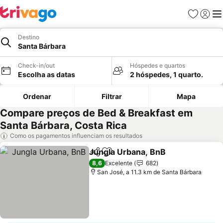
Favoritos
Iniciar
Me
Destino
Santa Bárbara
Check-in/out
Hóspedes e quartos
Escolha as datas
2 hóspedes, 1 quarto.
Ordenar
Filtrar
Mapa
Compare preços de Bed & Breakfast em
Santa Bárbara, Costa Rica
Como os pagamentos influenciam os resultados
Jungla Urbana, BnB
Partilhar
Adicionar aos favoritos
Ver pr
8,6
Excelente
682
San José, a 11.3 km de Santa Bárbara