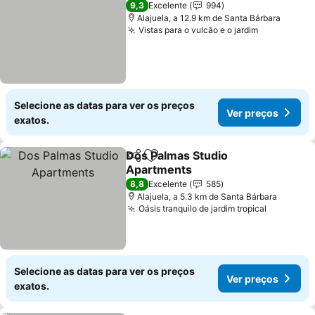
9,3
Excelente
994
Alajuela, a 12.9 km de Santa Bárbara
Vistas para o vulcão e o jardim
Ver preço
Selecione as datas para ver os preços
Ver preços
exatos.
Dos Palmas Studio
Partilhar
Adicionar aos favoritos
Apartments
Ver preços
8,8
Excelente
585
Alajuela, a 5.3 km de Santa Bárbara
Oásis tranquilo de jardim tropical
Ver preç
Selecione as datas para ver os preços
Ver preços
exatos.