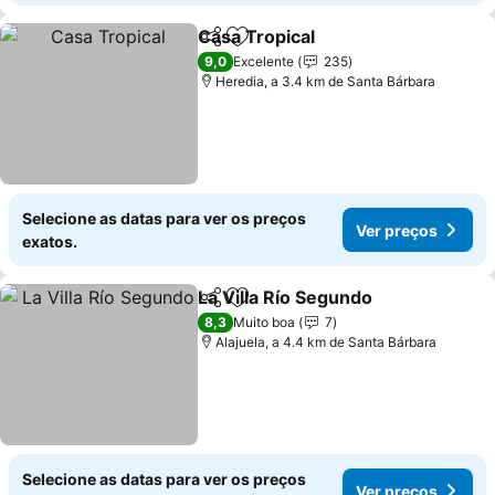
Casa Tropical
Partilhar
Adicionar aos favoritos
Ver preços
9,0
Excelente
235
Heredia, a 3.4 km de Santa Bárbara
Selecione as datas para ver os preços
Ver preços
exatos.
La Villa Río Segundo
Partilhar
Adicionar aos favoritos
Ver p
8,3
Muito boa
7
Alajuela, a 4.4 km de Santa Bárbara
Selecione as datas para ver os preços
Ver preços