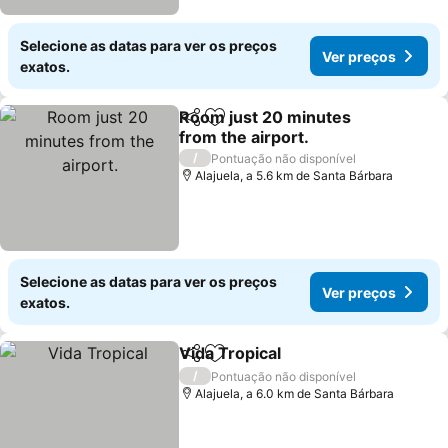
Selecione as datas para ver os preços
Ver preços
exatos.
Room just 20 minutes
Partilhar
Adicionar aos favoritos
from the airport.
Ver preços
/
Pontuação não disponível
Alajuela, a 5.6 km de Santa Bárbara
Selecione as datas para ver os preços
Ver preços
exatos.
Vida Tropical
Partilhar
Adicionar aos favoritos
Ver preços
/
Pontuação não disponível
Alajuela, a 6.0 km de Santa Bárbara