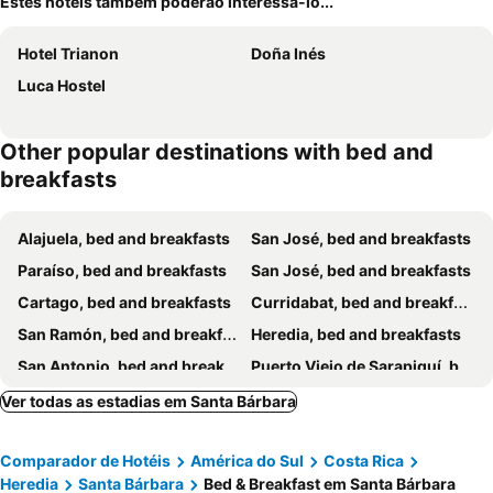
Estes hotéis também poderão interessá-lo...
Hotel Trianon
Doña Inés
Luca Hostel
Other popular destinations with bed and
breakfasts
Alajuela, bed and breakfasts
San José, bed and breakfasts
Paraíso, bed and breakfasts
San José, bed and breakfasts
Cartago, bed and breakfasts
Curridabat, bed and breakfasts
San Ramón, bed and breakfasts
Heredia, bed and breakfasts
San Antonio, bed and breakfasts
Puerto Viejo de Sarapiquí, bed and breakfasts
San Antonio, bed and breakfasts
Escazú, bed and breakfasts
Ver todas as estadias em Santa Bárbara
Barva, bed and breakfasts
Atenas, bed and breakfasts
Comparador de Hotéis
América do Sul
Costa Rica
Grecia, bed and breakfasts
Carmona, bed and breakfasts
Heredia
Santa Bárbara
Bed & Breakfast em Santa Bárbara