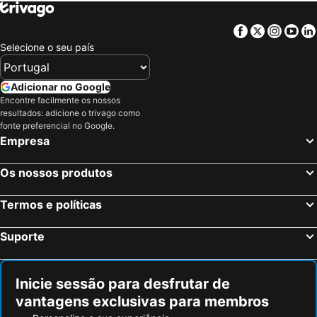
San Isidro, bed and breakfasts
Colón, bed and breakfasts
Guápiles, bed and breakfasts
Aserrí, bed and breakfasts
Facebook
Twitter
Insta
Yo
Guadalupe, bed and breakfasts
Selecione o seu país
Adicionar no Google
Encontre facilmente os nossos
resultados: adicione o trivago como
fonte preferencial no Google.
Empresa
Os nossos produtos
Termos e políticas
Suporte
Inicie sessão para desfrutar de
vantagens exclusivas para membros