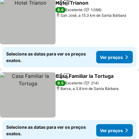
Hotel Trianon
Partilhar
Adicionar aos favoritos
Ver preços
8,6
Excelente
1.066
San José, a 15.3 km de Santa Bárbara
Selecione as datas para ver os preços
Ver preços
exatos.
Casa Familiar la Tortuga
Partilhar
Adicionar aos favoritos
Ve
9,5
Excelente
214
Barva, a 3.8 km de Santa Bárbara
Selecione as datas para ver os preços
Ver preços
exatos.