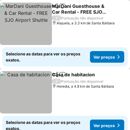
MarDani Guesthouse &
Partilhar
Adicionar aos favoritos
Car Rental - FREE SJO
Airport Shuttle
Ver preços
/
Pontuação não disponível
Alajuela, a 3.3 km de Santa Bárbara
Selecione as datas para ver os preços
Ver preços
exatos.
Casa de habitacion
Partilhar
Adicionar aos favoritos
Ver pre
/
Pontuação não disponível
Heredia, a 4.8 km de Santa Bárbara
Selecione as datas para ver os preços
Ver preços
exatos.