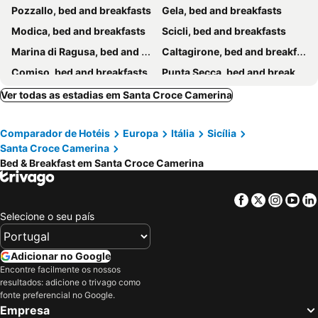
Pozzallo, bed and breakfasts
Gela, bed and breakfasts
Modica, bed and breakfasts
Scicli, bed and breakfasts
Marina di Ragusa, bed and breakfasts
Caltagirone, bed and breakfasts
Comiso, bed and breakfasts
Punta Secca, bed and breakfasts
Vittoria, bed and breakfasts
Scoglitti, bed and breakfasts
Ver todas as estadias em Santa Croce Camerina
Rosolini, bed and breakfasts
Ispica, bed and breakfasts
Comparador de Hotéis
Europa
Itália
Sicília
Sampieri, bed and breakfasts
Licodia Eubea, bed and breakfasts
Santa Croce Camerina
Grammichele, bed and breakfasts
Chiaramonte Gulfi, bed and breakfasts
Bed & Breakfast em Santa Croce Camerina
Monterosso Almo, bed and breakfasts
Palazzolo Acreide, bed and breakfasts
Niscemi, bed and breakfasts
Facebook
Twitter
Insta
Yo
Selecione o seu país
Adicionar no Google
Encontre facilmente os nossos
resultados: adicione o trivago como
fonte preferencial no Google.
Empresa