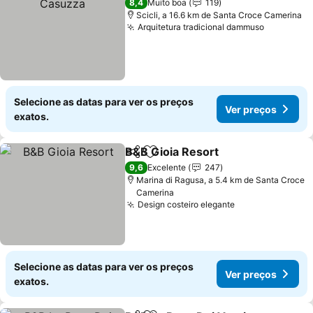
8,4
Muito boa
119
Scicli, a 16.6 km de Santa Croce Camerina
Arquitetura tradicional dammuso
Ver preç
Selecione as datas para ver os preços
Ver preços
exatos.
B&B Gioia Resort
Partilhar
Adicionar aos favoritos
Ver preç
9,6
Excelente
247
Marina di Ragusa, a 5.4 km de Santa Croce
Camerina
Design costeiro elegante
Ver preços
Selecione as datas para ver os preços
Ver preços
exatos.