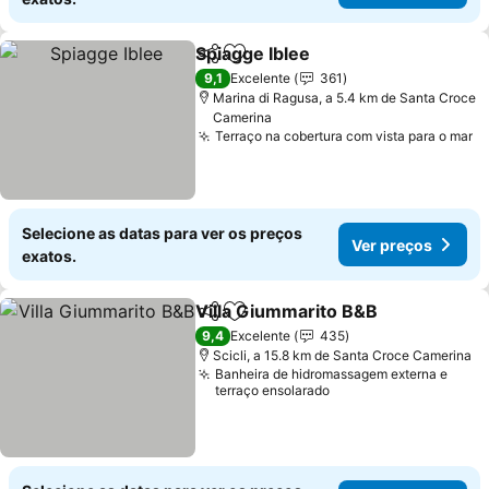
Spiagge Iblee
Partilhar
Adicionar aos favoritos
Ver preços
9,1
Excelente
361
Marina di Ragusa, a 5.4 km de Santa Croce
Camerina
Terraço na cobertura com vista para o mar
V
Selecione as datas para ver os preços
Ver preços
exatos.
Villa Giummarito B&B
Partilhar
Adicionar aos favoritos
Ver 
9,4
Excelente
435
Scicli, a 15.8 km de Santa Croce Camerina
Banheira de hidromassagem externa e
terraço ensolarado