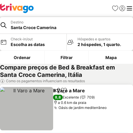
Favoritos
Iniciar
Me
Destino
Santa Croce Camerina
Check-in/out
Hóspedes e quartos
Escolha as datas
2 hóspedes, 1 quarto.
Ordenar
Filtrar
Mapa
Compare preços de Bed & Breakfast em
Santa Croce Camerina, Itália
Como os pagamentos influenciam os resultados
Il Varo a Mare
Partilhar
Adicionar aos favoritos
Ver preços
8,8
Excelente
709
a 0.6 km da praia
Oásis de jardim mediterrâneo
Ver preços