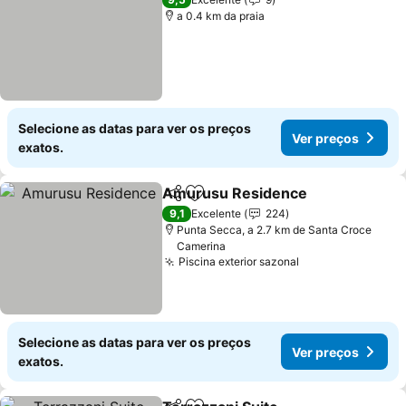
a 0.4 km da praia
Selecione as datas para ver os preços
Ver preços
exatos.
Amurusu Residence
Partilhar
Adicionar aos favoritos
Ver p
9,1
Excelente
224
Punta Secca, a 2.7 km de Santa Croce
Camerina
Piscina exterior sazonal
Ver preços
Selecione as datas para ver os preços
Ver preços
exatos.