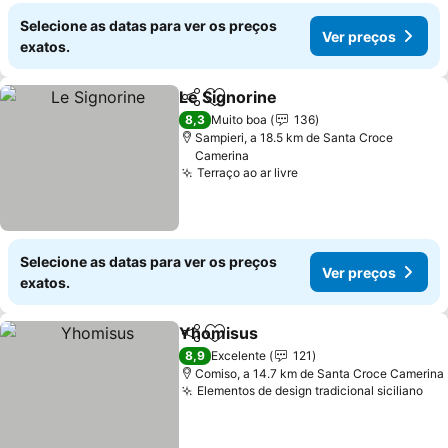
Selecione as datas para ver os preços
Ver preços
exatos.
Le Signorine
Partilhar
Adicionar aos favoritos
Ver preços
8,3
Muito boa
136
Sampieri, a 18.5 km de Santa Croce
Camerina
Terraço ao ar livre
Ver preços
Selecione as datas para ver os preços
Ver preços
exatos.
Yhomisus
Partilhar
Adicionar aos favoritos
Ver preços
8,9
Excelente
121
Comiso, a 14.7 km de Santa Croce Camerina
Elementos de design tradicional siciliano
Ver