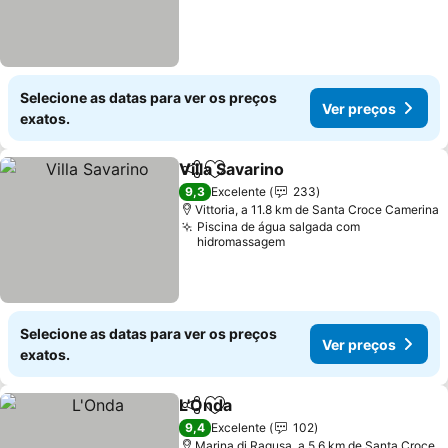
Selecione as datas para ver os preços
Ver preços
exatos.
Villa Savarino
Partilhar
Adicionar aos favoritos
Ver preços
9,3
Excelente
233
Vittoria, a 11.8 km de Santa Croce Camerina
Piscina de água salgada com
hidromassagem
Selecione as datas para ver os preços
Ver preços
exatos.
L'Onda
Partilhar
Adicionar aos favoritos
Ver preços
9,4
Excelente
102
Marina di Ragusa, a 5.6 km de Santa Croce