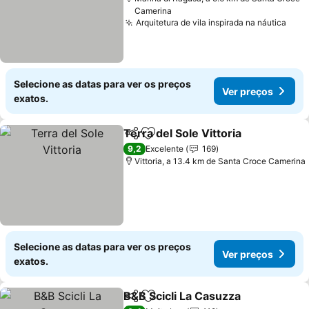
Camerina
Arquitetura de vila inspirada na náutica
Ver 
Selecione as datas para ver os preços
Ver preços
exatos.
Terra del Sole Vittoria
Partilhar
Adicionar aos favoritos
Ver 
9,2
Excelente
169
Vittoria, a 13.4 km de Santa Croce Camerina
Selecione as datas para ver os preços
Ver preços
exatos.
B&B Scicli La Casuzza
Partilhar
Adicionar aos favoritos
Ver 