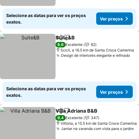
Selecione as datas para ver os preços
Ver preços
exatos.
Suite&B
Partilhar
Adicionar aos favoritos
Ver preços
8,6
Excelente
62
Scicli, a 16.5 km de Santa Croce Camerina
Design de interiores elegante e refinado
Ver
Selecione as datas para ver os preços
Ver preços
exatos.
Villa Adriana B&B
Partilhar
Adicionar aos favoritos
Ver preç
9,4
Excelente
347
Vittoria, a 15.5 km de Santa Croce Camerina
Jantar na varanda com vista para o jardim
Ve