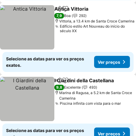
Antica Vittoria
Partilhar
Adicionar aos favoritos
Ver preços
7,9
Boa
292
Vittoria, a 13.4 km de Santa Croce Camerina
Edifício estilo Art Nouveau do início do
século XX
Selecione as datas para ver os preços
Ver preços
exatos.
I Giardini della Castellana
Partilhar
Adicionar aos favoritos
V
9,8
Excelente
493
Marina di Ragusa, a 5.2 km de Santa Croce
Camerina
Piscina infinita com vista para o mar
Ver pr
Selecione as datas para ver os preços
Ver preços