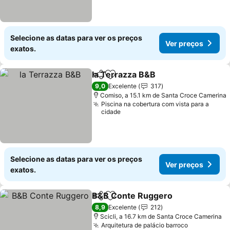
Selecione as datas para ver os preços
Ver preços
exatos.
la Terrazza B&B
Partilhar
Adicionar aos favoritos
Ver preço
9,0
Excelente
317
Comiso, a 15.1 km de Santa Croce Camerina
Piscina na cobertura com vista para a
cidade
Selecione as datas para ver os preços
Ver preços
exatos.
B&B Conte Ruggero
Partilhar
Adicionar aos favoritos
Ver p
8,9
Excelente
212
Scicli, a 16.7 km de Santa Croce Camerina
Arquitetura de palácio barroco
Ver preços