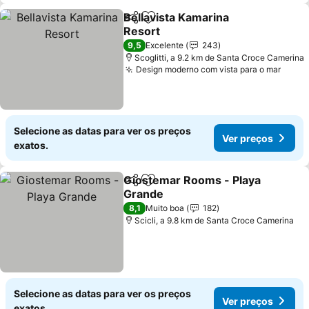
Bellavista Kamarina
Partilhar
Adicionar aos favoritos
Resort
Ver preços
9,5
Excelente
243
Scoglitti, a 9.2 km de Santa Croce Camerina
Design moderno com vista para o mar
Ver p
Selecione as datas para ver os preços
Ver preços
exatos.
Giostemar Rooms - Playa
Partilhar
Adicionar aos favoritos
Grande
Ver preços
8,1
Muito boa
182
Scicli, a 9.8 km de Santa Croce Camerina
Selecione as datas para ver os preços
Ver preços
exatos.