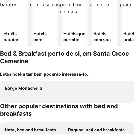
Hotéis
Hotéis
Hotéis que
Hotéis
Hotéi
baratos
com
permitem
com spa
praia
piscinas
animais
Bed & Breakfast perto de si, em Santa Croce
Camerina
Estes hotéis também poderão interessá-lo...
Borgo Monachella
Other popular destinations with bed and
breakfasts
Noto, bed and breakfasts
Ragusa, bed and breakfasts