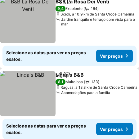
B&B La Rosa Dei Venti
Partilhar
Adicionar aos favoritos
Ver 
9,4
Excelente
164
Scicli, a 10.9 km de Santa Croce Camerina
Jardim tranquilo e terraço com vista para o
mar
Selecione as datas para ver os preços
Ver preços
exatos.
Linda's B&B
Partilhar
Adicionar aos favoritos
Ver preços
8,1
Muito boa
133
Ragusa, a 18.8 km de Santa Croce Camerina
Acomodações para a família
Ver preços
Selecione as datas para ver os preços
Ver preços
exatos.