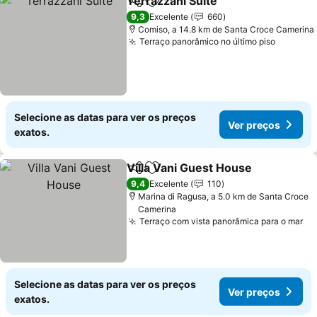
Terrazzani Suite
Partilhar
Adicionar aos favoritos
Ver preço
9,3
Excelente
660
Comiso, a 14.8 km de Santa Croce Camerina
Terraço panorâmico no último piso
Ver pre
Selecione as datas para ver os preços
Ver preços
exatos.
Villa Vani Guest House
Partilhar
Adicionar aos favoritos
Ver
9,4
Excelente
110
Marina di Ragusa, a 5.0 km de Santa Croce
Camerina
Terraço com vista panorâmica para o mar
Ve
Selecione as datas para ver os preços
Ver preços
exatos.