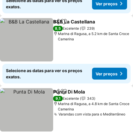
Selecione as datas para ver os preços
Ver preços
exatos.
B&B La Castellana
Partilhar
Adicionar aos favoritos
Ver pre
8,5
Excelente
239
Marina di Ragusa, a 5.2 km de Santa Croce
Camerina
Selecione as datas para ver os preços
Ver preços
exatos.
Punta Di Mola
Partilhar
Adicionar aos favoritos
Ver preços
9,1
Excelente
343
Marina di Ragusa, a 4.8 km de Santa Croce
Camerina
Varandas com vista para o Mediterrâneo
Ver