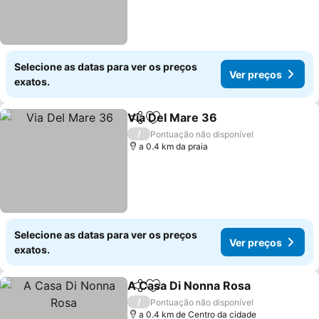
Selecione as datas para ver os preços
Ver preços
exatos.
Via Del Mare 36
Partilhar
Adicionar aos favoritos
Ver preço
/
Pontuação não disponível
a 0.4 km da praia
Selecione as datas para ver os preços
Ver preços
exatos.
A Casa Di Nonna Rosa
Partilhar
Adicionar aos favoritos
Ver 
/
Pontuação não disponível
a 0.4 km de Centro da cidade