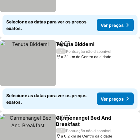
Selecione as datas para ver os preços
Ver preços
exatos.
Tenuta Biddemi
Partilhar
Adicionar aos favoritos
Ver preços
/
Pontuação não disponível
a 2.1 km de Centro da cidade
Selecione as datas para ver os preços
Ver preços
exatos.
Carmenangel Bed And
Partilhar
Adicionar aos favoritos
Breakfast
Ver preços
/
Pontuação não disponível
a 0.2 km de Centro da cidade