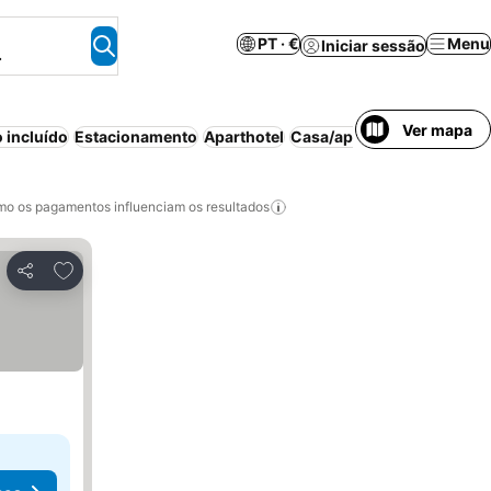
PT · €
Menu
Iniciar sessão
.
Ver mapa
 incluído
Estacionamento
Aparthotel
Casa/apartamento inteiro
o os pagamentos influenciam os resultados
Adicionar aos favoritos
Partilhar