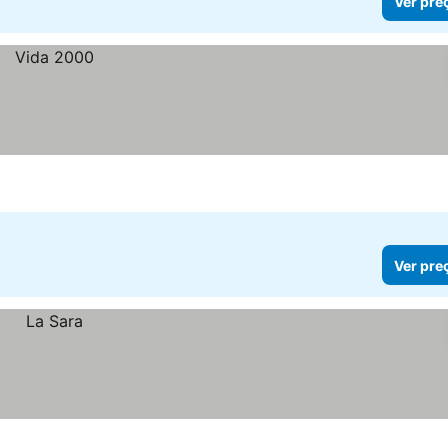
Ver pre
Ver pre