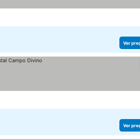
Ver pre
Ver pre