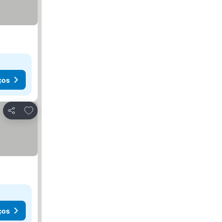
ços
Adicionar aos favoritos
Partilhar
ços