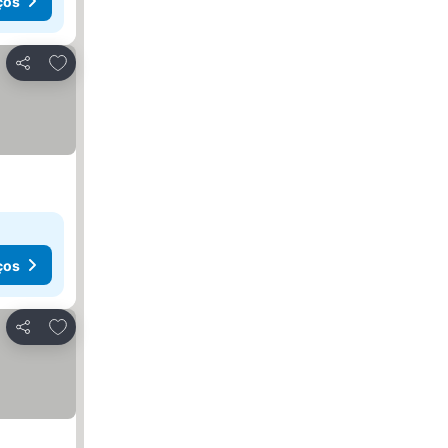
ços
Adicionar aos favoritos
Partilhar
ços
Adicionar aos favoritos
Partilhar