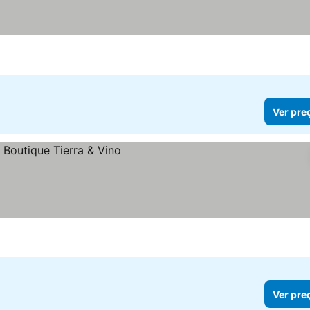
Ver pre
Ver pre