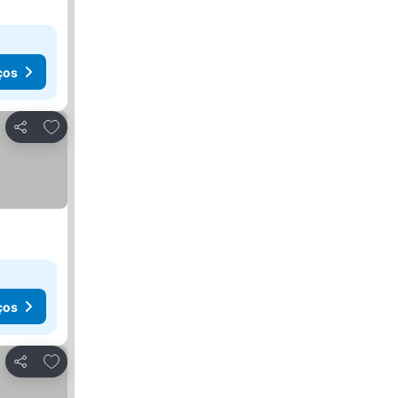
ços
Adicionar aos favoritos
Partilhar
ços
Adicionar aos favoritos
Partilhar