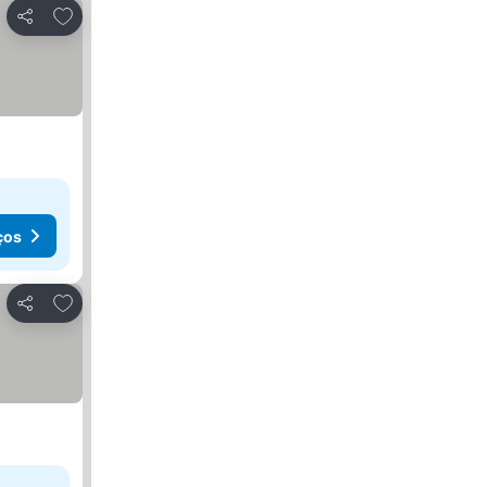
Adicionar aos favoritos
Partilhar
ços
Adicionar aos favoritos
Partilhar