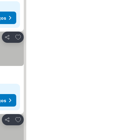
ços
Adicionar aos favoritos
Partilhar
ços
Adicionar aos favoritos
Partilhar