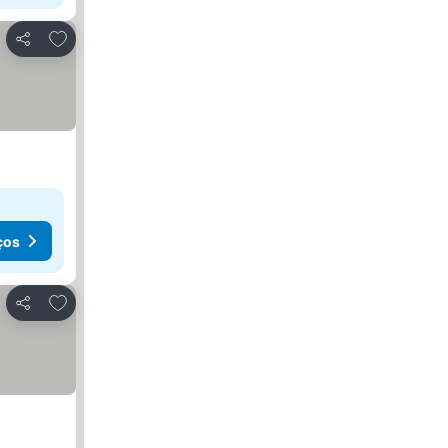
Adicionar aos favoritos
Partilhar
ços
Adicionar aos favoritos
Partilhar