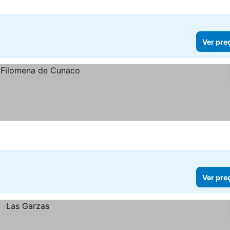
Ver pre
Ver pre