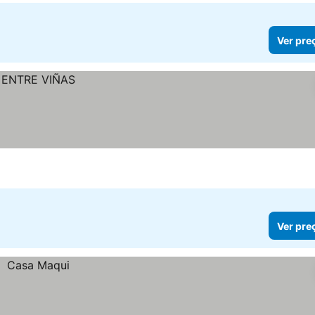
Ver pre
Ver pre