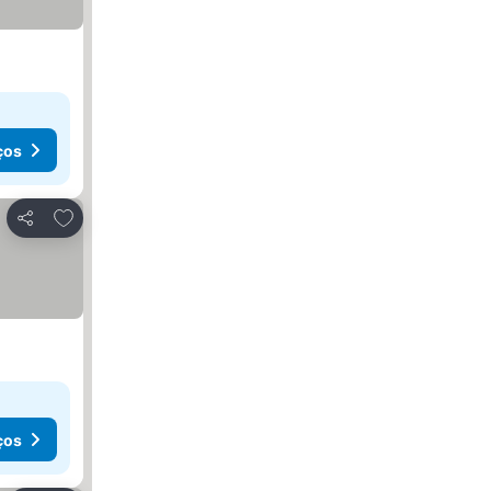
ços
Adicionar aos favoritos
Partilhar
ços