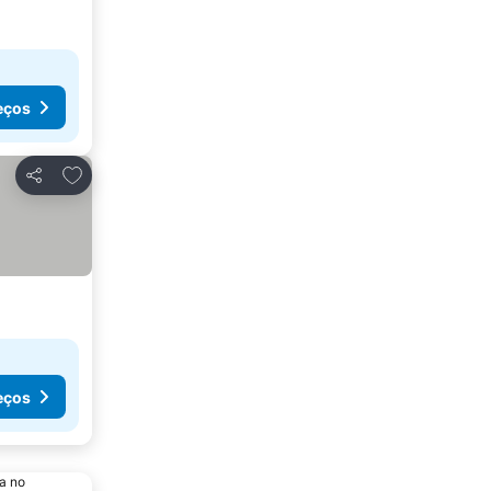
eços
Adicionar aos favoritos
Partilhar
eços
a no