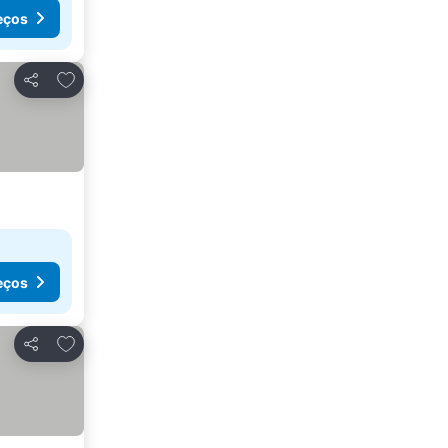
eços
Adicionar aos favoritos
Partilhar
eços
Adicionar aos favoritos
Partilhar