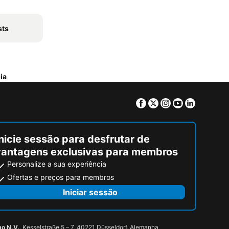
sts
ia
Facebook
Twitter
Instagram
Youtube
Linkedin
nicie sessão para desfrutar de
vantagens exclusivas para membros
Personalize a sua experiência
Ofertas e preços para membros
Iniciar sessão
go N.V.
, Kesselstraße 5 – 7, 40221 Düsseldorf, Alemanha