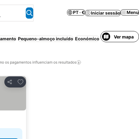
PT · €
Menu
Iniciar sessão
.
Ver mapa
namento
Pequeno-almoço incluído
Económico
Ar condicionado
o os pagamentos influenciam os resultados
Adicionar aos favoritos
Partilhar