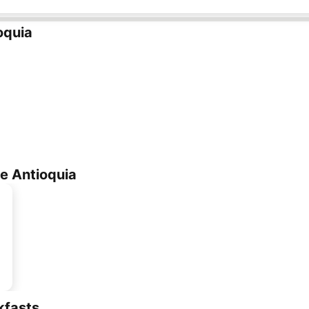
oquia
e Antioquia
kfasts