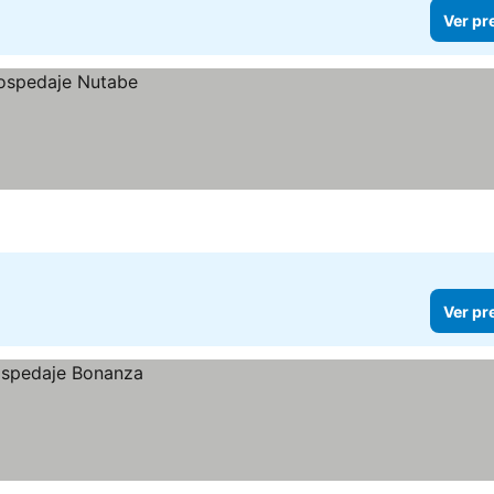
Ver pr
Ver pr