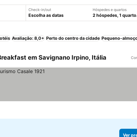
Check-in/out
Hóspedes e quartos
Escolha as datas
2 hóspedes, 1 quarto
otéis
Avaliação: 8,0+
Perto do centro da cidade
Pequeno-almoço
eakfast em Savignano Irpino, Itália
Com
Ver pr