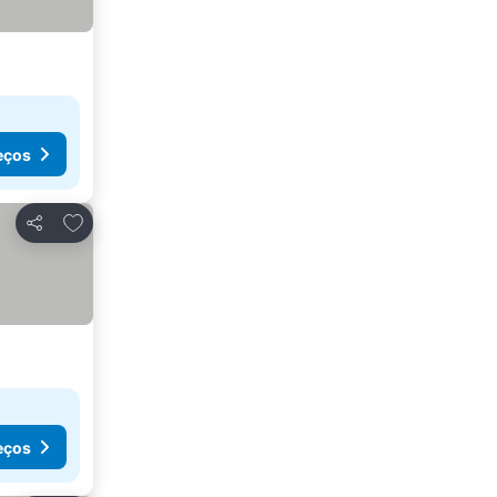
eços
Adicionar aos favoritos
Partilhar
eços