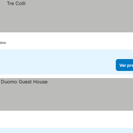
pino
Ver pr