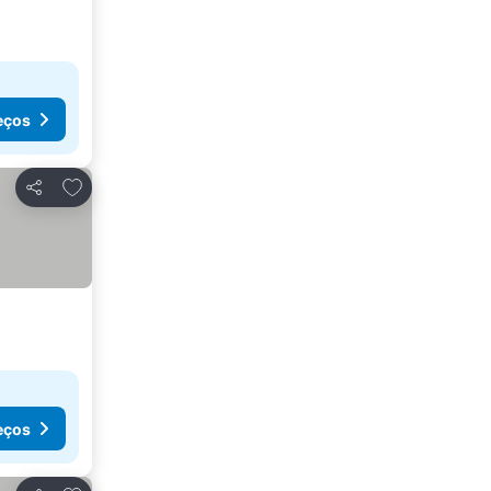
eços
Adicionar aos favoritos
Partilhar
eços