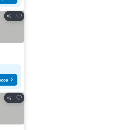
Adicionar aos favoritos
Partilhar
eços
Adicionar aos favoritos
Partilhar