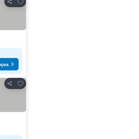
Adicionar aos favoritos
Partilhar
eços
Adicionar aos favoritos
Partilhar