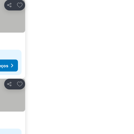
Adicionar aos favoritos
Partilhar
eços
Adicionar aos favoritos
Partilhar