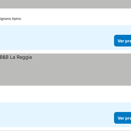
vignano Irpino
Ver pr
Ver pr