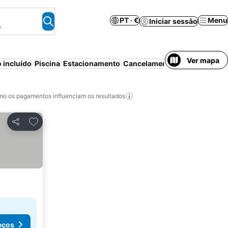
PT · €
Menu
Iniciar sessão
.
Ver mapa
 incluído
Piscina
Estacionamento
Cancelamento gratuito
o os pagamentos influenciam os resultados
Adicionar aos favoritos
Partilhar
eços