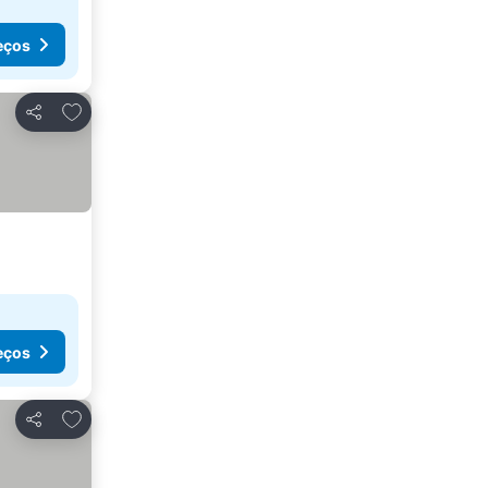
eços
Adicionar aos favoritos
Partilhar
eços
Adicionar aos favoritos
Partilhar