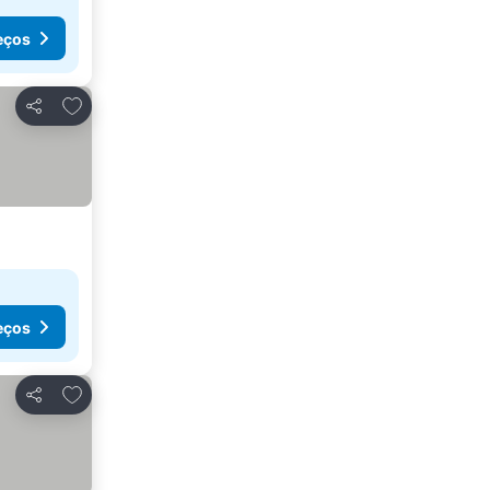
eços
Adicionar aos favoritos
Partilhar
eços
Adicionar aos favoritos
Partilhar