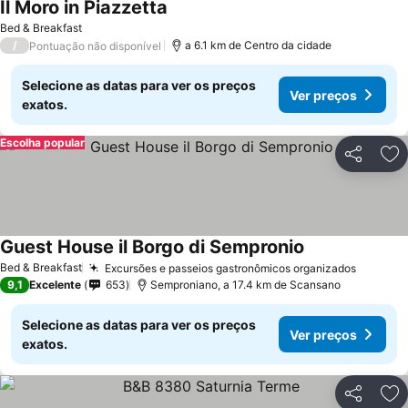
Il Moro in Piazzetta
Bed & Breakfast
/
a 6.1 km de Centro da cidade
Pontuação não disponível
Selecione as datas para ver os preços
Ver preços
exatos.
Escolha popular
Partilhar
Ad
Guest House il Borgo di Sempronio
Bed & Breakfast
Excursões e passeios gastronômicos organizados
9,1
Excelente
653
Semproniano, a 17.4 km de Scansano
Selecione as datas para ver os preços
Ver preços
exatos.
Partilhar
Ad