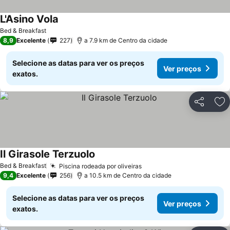
L'Asino Vola
Bed & Breakfast
8,9
Excelente
227
a 7.9 km de Centro da cidade
Selecione as datas para ver os preços
Ver preços
exatos.
Partilhar
Ad
Il Girasole Terzuolo
Bed & Breakfast
Piscina rodeada por oliveiras
9,4
Excelente
256
a 10.5 km de Centro da cidade
Selecione as datas para ver os preços
Ver preços
exatos.