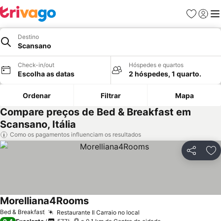
Favoritos
Iniciar
Me
Destino
Scansano
Check-in/out
Hóspedes e quartos
Escolha as datas
2 hóspedes, 1 quarto.
Ordenar
Filtrar
Mapa
Compare preços de Bed & Breakfast em
Scansano, Itália
Como os pagamentos influenciam os resultados
Partilhar
Ad
Morelliana4Rooms
Bed & Breakfast
Restaurante Il Carraio no local