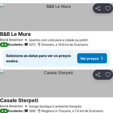
Partilhar
Ad
B&B Le Mura
Bed & Breakfast
Quartos com vista para a cidade ou jardim
8,6
Excelente
627
Grosseto, a 19.6 km de Scansano
Selecione as datas para ver os preços
Ver preços
exatos.
Partilhar
Ad
Casale Sterpeti
Bed & Breakfast
Design boutique e ambiente tranquilo
9,8
Excelente
569
Magliano in Toscana, a 7.4 km de Scansano