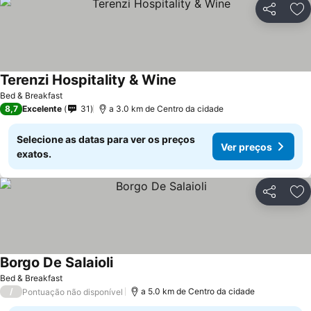
Partilhar
Ad
Terenzi Hospitality & Wine
Bed & Breakfast
8,7
Excelente
31
a 3.0 km de Centro da cidade
Selecione as datas para ver os preços
Ver preços
exatos.
Partilhar
Ad
Borgo De Salaioli
Bed & Breakfast
/
a 5.0 km de Centro da cidade
Pontuação não disponível