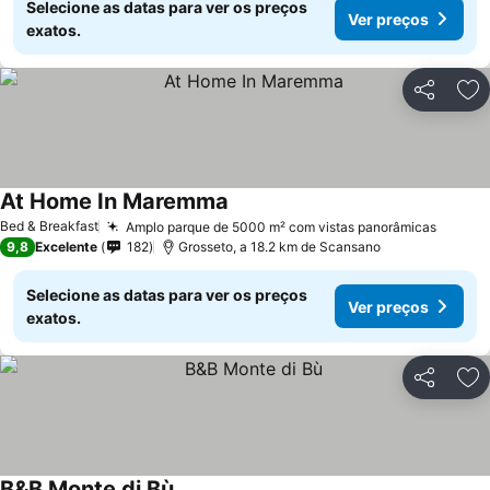
Selecione as datas para ver os preços
Ver preços
exatos.
Partilhar
Ad
At Home In Maremma
Bed & Breakfast
Amplo parque de 5000 m² com vistas panorâmicas
9,8
Excelente
182
Grosseto, a 18.2 km de Scansano
Selecione as datas para ver os preços
Ver preços
exatos.
Partilhar
Ad
B&B Monte di Bù