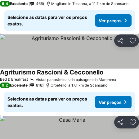
9,4
Excelente
466
Magliano in Toscana, a 11.7 km de Scansano
Selecione as datas para ver os preços
Ver preços
exatos.
Partilhar
Ad
Agriturismo Rascioni & Cecconello
Bed & Breakfast
Vistas panorâmicas da paisagem da Maremma
9,2
Excelente
818
Orbetello, a 17.1 km de Scansano
Selecione as datas para ver os preços
Ver preços
exatos.
Partilhar
Ad