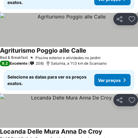
exatos.
Partilhar
Ad
Agriturismo Poggio alle Calle
Bed & Breakfast
Piscina exterior e atividades no jardim
9,2
Excelente
208
Saturnia, a 11.0 km de Scansano
Selecione as datas para ver os preços
Ver preços
exatos.
Partilhar
Ad
Locanda Delle Mura Anna De Croy