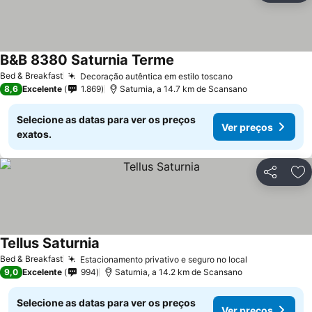
B&B 8380 Saturnia Terme
Bed & Breakfast
Decoração autêntica em estilo toscano
8,6
Excelente
1.869
Saturnia, a 14.7 km de Scansano
Selecione as datas para ver os preços
Ver preços
exatos.
Partilhar
Ad
Tellus Saturnia
Bed & Breakfast
Estacionamento privativo e seguro no local
9,0
Excelente
994
Saturnia, a 14.2 km de Scansano
Selecione as datas para ver os preços
Ver preços