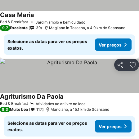
Casa Maria
Bed & Breakfast
Jardim amplo e bem cuidado
9,7
Excelente
39
Magliano in Toscana, a 4.9 km de Scansano
Selecione as datas para ver os preços
Ver preços
exatos.
Partilhar
Ad
Agriturismo Da Paola
Bed & Breakfast
Atividades ao ar livre no local
8,3
Muito boa
117
Manciano, a 15.1 km de Scansano
Selecione as datas para ver os preços
Ver preços
exatos.