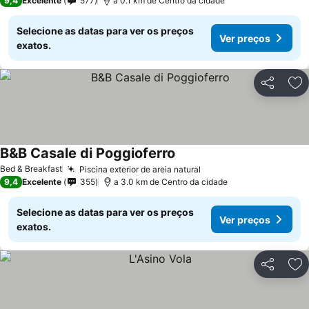
9,4
Excelente
577
a 0.1 km de Centro da cidade
Selecione as datas para ver os preços
Ver preços
exatos.
Partilhar
Ad
B&B Casale di Poggioferro
Bed & Breakfast
Piscina exterior de areia natural
9,4
Excelente
355
a 3.0 km de Centro da cidade
Selecione as datas para ver os preços
Ver preços
exatos.
Partilhar
Ad