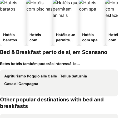
Hotéis
Hotéis
Hotéis que
Hotéis
Hoté
baratos
com
permitem
com spa
com
piscinas
animais
esta
ment
Bed & Breakfast perto de si, em Scansano
Estes hotéis também poderão interessá-lo...
Agriturismo Poggio alle Calle
Tellus Saturnia
Casa di Campagna
Other popular destinations with bed and
breakfasts