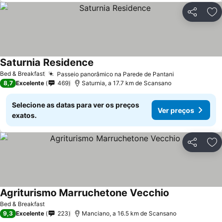
Partilhar
Ad
Saturnia Residence
Bed & Breakfast
Passeio panorâmico na Parede de Pantani
8,7
Excelente
469
Saturnia, a 17.7 km de Scansano
Selecione as datas para ver os preços
Ver preços
exatos.
Partilhar
Ad
Agriturismo Marruchetone Vecchio
Bed & Breakfast
9,3
Excelente
223
Manciano, a 16.5 km de Scansano