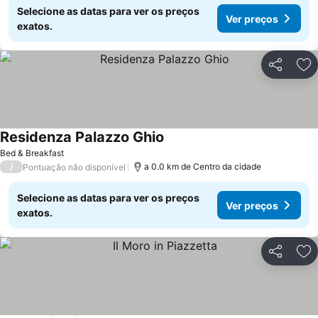
Selecione as datas para ver os preços
Ver preços
exatos.
Partilhar
Ad
Residenza Palazzo Ghio
Bed & Breakfast
/
a 0.0 km de Centro da cidade
Pontuação não disponível
Selecione as datas para ver os preços
Ver preços
exatos.
Partilhar
Ad