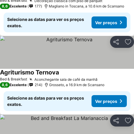
Bed & Breakfast
Decoração clássica com piso de parquet
8,6
Excelente
177
Magliano in Toscana, a 10.6 km de Scansano
Selecione as datas para ver os preços
Ver preços
exatos.
Partilhar
Ad
Agriturismo Ternova
Bed & Breakfast
Aconchegante sala de café da manhã
8,6
Excelente
214
Grosseto, a 16.9 km de Scansano
Selecione as datas para ver os preços
Ver preços
exatos.
Partilhar
Ad