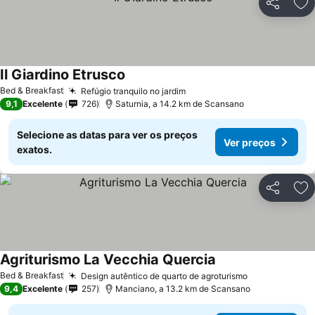
Partilhar
Ad
Il Giardino Etrusco
Bed & Breakfast
Refúgio tranquilo no jardim
9,1
Excelente
726
Saturnia, a 14.2 km de Scansano
Selecione as datas para ver os preços
Ver preços
exatos.
Partilhar
Ad
Agriturismo La Vecchia Quercia
Bed & Breakfast
Design autêntico de quarto de agroturismo
9,4
Excelente
257
Manciano, a 13.2 km de Scansano