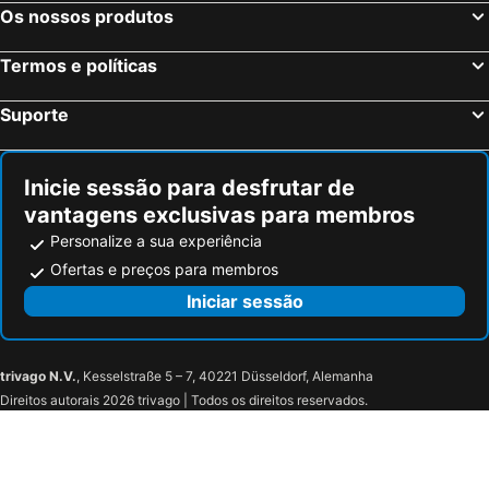
Os nossos produtos
Piancastagnaio, bed and breakfasts
Campagnatico, bed and breakfasts
Marina di Grosseto, bed and breakfasts
Radicofani, bed and breakfasts
Termos e políticas
Roccastrada, bed and breakfasts
Pescia Romana, bed and breakfasts
Suporte
Castell'Azzara, bed and breakfasts
Cinigiano, bed and breakfasts
Gavorrano, bed and breakfasts
Ischia di Castro, bed and breakfasts
Inicie sessão para desfrutar de
vantagens exclusivas para membros
Personalize a sua experiência
Ofertas e preços para membros
Iniciar sessão
trivago N.V.
, Kesselstraße 5 – 7, 40221 Düsseldorf, Alemanha
Direitos autorais 2026 trivago | Todos os direitos reservados.