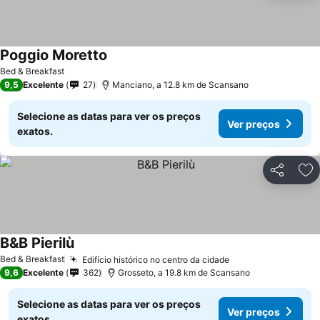
Poggio Moretto
Bed & Breakfast
9,5
Excelente
27
Manciano, a 12.8 km de Scansano
Selecione as datas para ver os preços
Ver preços
exatos.
Partilhar
Ad
B&B Pierilù
Bed & Breakfast
Edifício histórico no centro da cidade
9,6
Excelente
362
Grosseto, a 19.8 km de Scansano
Selecione as datas para ver os preços
Ver preços
exatos.