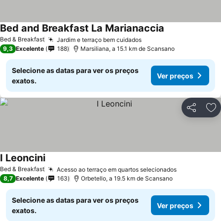
Bed and Breakfast La Marianaccia
Bed & Breakfast
Jardim e terraço bem cuidados
9,3
Excelente
188
Marsiliana, a 15.1 km de Scansano
Selecione as datas para ver os preços
Ver preços
exatos.
Partilhar
Ad
I Leoncini
Bed & Breakfast
Acesso ao terraço em quartos selecionados
8,7
Excelente
163
Orbetello, a 19.5 km de Scansano
Selecione as datas para ver os preços
Ver preços
exatos.