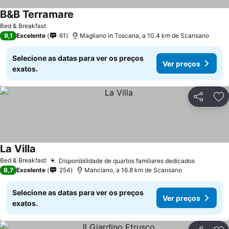
B&B Terramare
Bed & Breakfast
9,1
Excelente
61
Magliano in Toscana, a 10.4 km de Scansano
Selecione as datas para ver os preços
Ver preços
exatos.
Partilhar
Ad
La Villa
Bed & Breakfast
Disponibilidade de quartos familiares dedicados
8,7
Excelente
254
Manciano, a 16.8 km de Scansano
Selecione as datas para ver os preços
Ver preços
exatos.