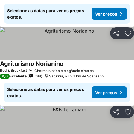
Selecione as datas para ver os preços
Ver preços
exatos.
Partilhar
Ad
Agriturismo Norianino
Bed & Breakfast
Charme rústico e elegância simples
9,0
Excelente
288
Saturnia, a 15.3 km de Scansano
Selecione as datas para ver os preços
Ver preços
exatos.
Partilhar
Ad