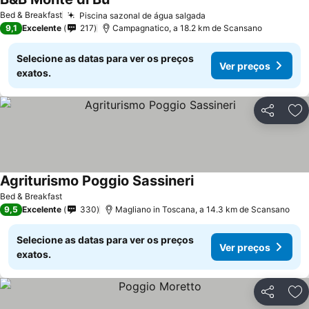
Bed & Breakfast
Piscina sazonal de água salgada
9,1
Excelente
217
Campagnatico, a 18.2 km de Scansano
Selecione as datas para ver os preços
Ver preços
exatos.
Partilhar
Ad
Agriturismo Poggio Sassineri
Bed & Breakfast
9,5
Excelente
330
Magliano in Toscana, a 14.3 km de Scansano
Selecione as datas para ver os preços
Ver preços
exatos.
Partilhar
Ad