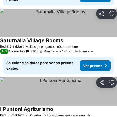
Partilhar
Ad
Saturnalia Village Rooms
Bed & Breakfast
Design elegante e rústico chique
9,4
Excelente
390
Manciano, a 14.1 km de Scansano
Selecione as datas para ver os preços
Ver preços
exatos.
Partilhar
Ad
I Puntoni Agriturismo
Bed & Breakfast
Quartos rústicos charmosos com varanda