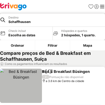
Favoritos
Iniciar
Me
Destino
Schaffhausen
Check-in/out
Hóspedes e quartos
Escolha as datas
2 hóspedes, 1 quarto.
Ordenar
Filtrar
Mapa
Compare preços de Bed & Breakfast em
Schaffhausen, Suíça
Como os pagamentos influenciam os resultados
Bed & Breakfast Büsingen
Partilhar
Adicionar aos favoritos
/
Pontuação não disponível
a 3.6 km de Centro da cidade