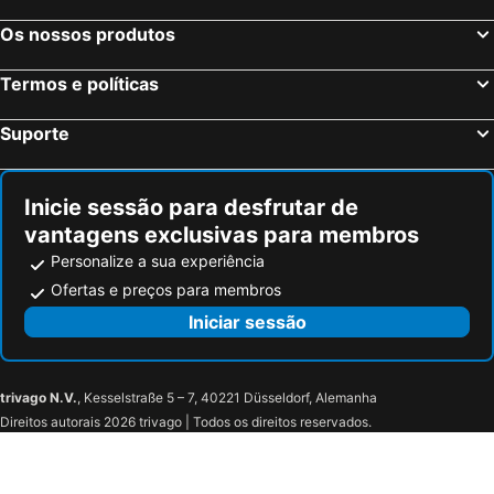
Feldberg, bed and breakfasts
Hinterzarten, bed and breakfasts
Os nossos produtos
Bünzen, bed and breakfasts
Wil, bed and breakfasts
Termos e políticas
Eglisau, bed and breakfasts
Ganterschwil, bed and breakfasts
Bütschwil, bed and breakfasts
Stockach, bed and breakfasts
Suporte
Ramsen, bed and breakfasts
Niederweningen, bed and breakfasts
Engen, bed and breakfasts
Bernau, bed and breakfasts
Inicie sessão para desfrutar de
vantagens exclusivas para membros
Personalize a sua experiência
Ofertas e preços para membros
Iniciar sessão
trivago N.V.
, Kesselstraße 5 – 7, 40221 Düsseldorf, Alemanha
Direitos autorais 2026 trivago | Todos os direitos reservados.