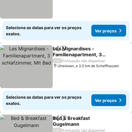
Selecione as datas para ver os preços
Ver preços
exatos.
Les Mignardises -
Partilhar
Adicionar aos favoritos
Familienapartment, 3
schlafzimmer, Mit Bad
/
Pontuação não disponível
Uhwiesen, a 3.0 km de Schaffhausen
Selecione as datas para ver os preços
Ver preços
exatos.
Bed & Breakfast
Partilhar
Adicionar aos favoritos
Gugelmann
/
Pontuação não disponível