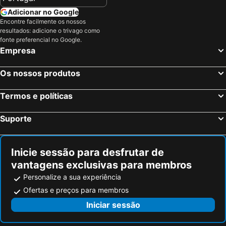
Adicionar no Google
Breukelen, bed and breakfasts
Nieuwkoop, bed and breakfasts
Encontre facilmente os nossos
Oostvoorne, bed and breakfasts
Hellevoetsluis, bed and breakfasts
resultados: adicione o trivago como
fonte preferencial no Google.
Pijnacker-Nootdorp, bed and breakfasts
Lekkerkerk, bed and breakfasts
Empresa
Aerdenhout, bed and breakfasts
Bodegraven-Reeuwijk, bed and breakfasts
Velsen, bed and breakfasts
Barendrecht, bed and breakfasts
Os nossos produtos
Kaag en Braassem, bed and breakfasts
Maassluis, bed and breakfasts
Termos e políticas
De Ronde Venen, bed and breakfasts
Haarlemmermeer, bed and breakfasts
Ouderkerk aan de Amstel, bed and breakfasts
Rijswijk, bed and breakfasts
Suporte
Delft, bed and breakfasts
Oostflakkee, bed and breakfasts
Inicie sessão para desfrutar de
vantagens exclusivas para membros
Personalize a sua experiência
Ofertas e preços para membros
Iniciar sessão