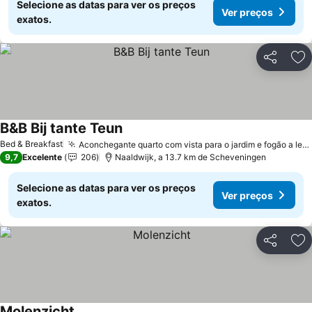
Selecione as datas para ver os preços
Ver preços
exatos.
Partilhar
Ad
B&B Bij tante Teun
Ver preços
Bed & Breakfast
Aconchegante quarto com vista para o jardim e fogão a lenha
9,7
Excelente
206
Naaldwijk, a 13.7 km de Scheveningen
Selecione as datas para ver os preços
Ver preços
exatos.
Partilhar
Ad
Molenzicht