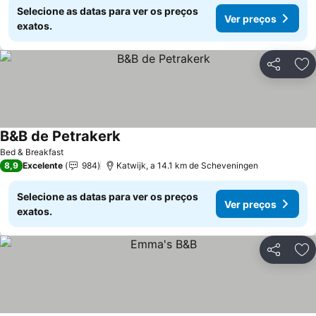
Selecione as datas para ver os preços
Ver preços
exatos.
Partilhar
Ad
B&B de Petrakerk
Ver preços
Bed & Breakfast
8,9
Excelente
984
Katwijk, a 14.1 km de Scheveningen
Selecione as datas para ver os preços
Ver preços
exatos.
Partilhar
Ad