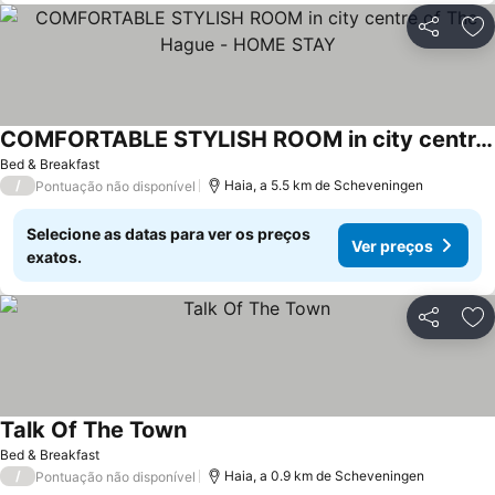
Partilhar
Ad
COMFORTABLE STYLISH ROOM in city centre of The Hague - HOME STAY
Ver preços
Bed & Breakfast
/
Haia, a 5.5 km de Scheveningen
Pontuação não disponível
Selecione as datas para ver os preços
Ver preços
exatos.
Partilhar
Ad
Talk Of The Town
Ver preços
Bed & Breakfast
/
Haia, a 0.9 km de Scheveningen
Pontuação não disponível