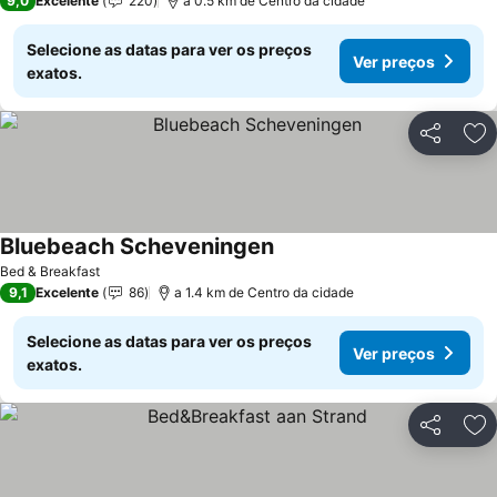
9,0
Excelente
220
a 0.5 km de Centro da cidade
Selecione as datas para ver os preços
Ver preços
exatos.
Partilhar
Ad
Bluebeach Scheveningen
Ver preços
Bed & Breakfast
9,1
Excelente
86
a 1.4 km de Centro da cidade
Selecione as datas para ver os preços
Ver preços
exatos.
Partilhar
Ad