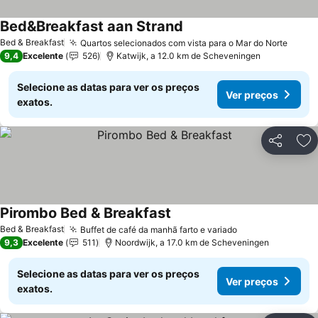
Bed&Breakfast aan Strand
Ver preços
Bed & Breakfast
Quartos selecionados com vista para o Mar do Norte
Ver p
9,4
Excelente
526
Katwijk, a 12.0 km de Scheveningen
Selecione as datas para ver os preços
Ver preços
exatos.
Partilhar
Ad
Pirombo Bed & Breakfast
Ver preços
Bed & Breakfast
Buffet de café da manhã farto e variado
Ver preços
9,3
Excelente
511
Noordwijk, a 17.0 km de Scheveningen
Selecione as datas para ver os preços
Ver preços
exatos.