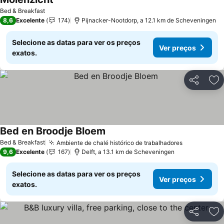
Ver preços
Bed & Breakfast
8,6
Excelente
174
Pijnacker-Nootdorp, a 12.1 km de Scheveningen
Selecione as datas para ver os preços
Ver preços
exatos.
Partilhar
Ad
Bed en Broodje Bloem
Ver preços
Bed & Breakfast
Ambiente de chalé histórico de trabalhadores
Ver preços
9,6
Excelente
167
Delft, a 13.1 km de Scheveningen
Selecione as datas para ver os preços
Ver preços
exatos.
Partilhar
Ad