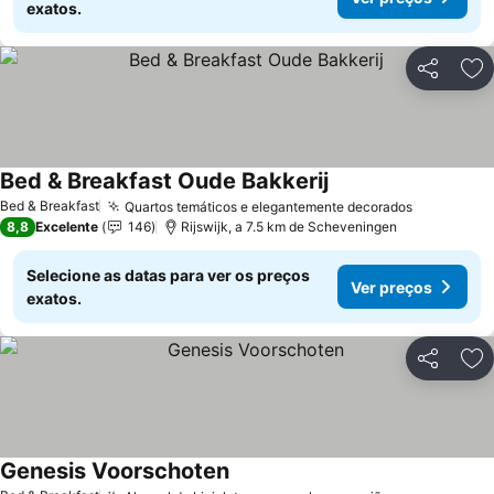
exatos.
Partilhar
Ad
Bed & Breakfast Oude Bakkerij
Ver preços
Bed & Breakfast
Quartos temáticos e elegantemente decorados
Ver preço
8,8
Excelente
146
Rijswijk, a 7.5 km de Scheveningen
Selecione as datas para ver os preços
Ver preços
exatos.
Partilhar
Ad
Genesis Voorschoten
Ver preços