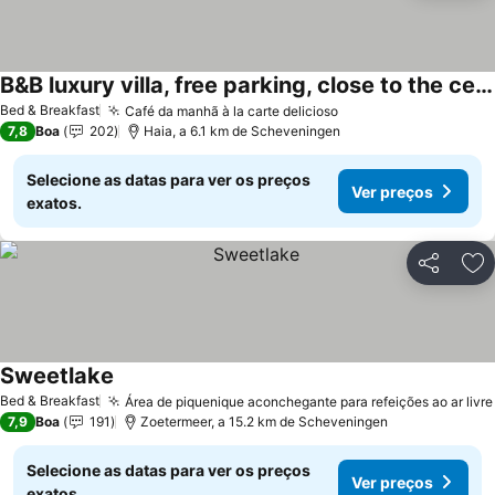
B&B luxury villa, free parking, close to the center
Ver preços
Bed & Breakfast
Café da manhã à la carte delicioso
Ver preços
7,8
Boa
202
Haia, a 6.1 km de Scheveningen
Selecione as datas para ver os preços
Ver preços
exatos.
Partilhar
Ad
Sweetlake
Ver preços
Bed & Breakfast
Área de piquenique aconchegante para refeições ao ar livre
7,9
Boa
191
Zoetermeer, a 15.2 km de Scheveningen
Selecione as datas para ver os preços
Ver preços
exatos.