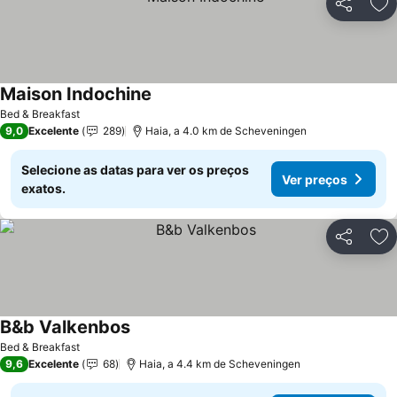
Partilhar
Ad
Maison Indochine
Ver preços
Bed & Breakfast
9,0
Excelente
289
Haia, a 4.0 km de Scheveningen
Selecione as datas para ver os preços
Ver preços
exatos.
Partilhar
Ad
B&b Valkenbos
Ver preços
Bed & Breakfast
9,6
Excelente
68
Haia, a 4.4 km de Scheveningen