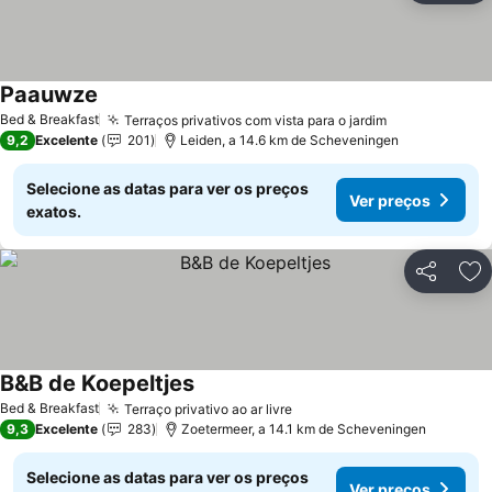
Paauwze
Ver preços
Bed & Breakfast
Terraços privativos com vista para o jardim
Ver preços
9,2
Excelente
201
Leiden, a 14.6 km de Scheveningen
Selecione as datas para ver os preços
Ver preços
exatos.
Partilhar
Ad
B&B de Koepeltjes
Ver preços
Bed & Breakfast
Terraço privativo ao ar livre
Ver preços
9,3
Excelente
283
Zoetermeer, a 14.1 km de Scheveningen
Selecione as datas para ver os preços
Ver preços