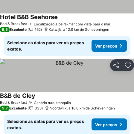
Hotel B&B Seahorse
Ver preços
Bed & Breakfast
Localização à beira-mar com vista para o mar
Ver preço
9,5
Excelente
162
Katwijk, a 12.8 km de Scheveningen
Selecione as datas para ver os preços
Ver preços
exatos.
Partilhar
Ad
B&B de Cley
Ver preços
Bed & Breakfast
Cenário rural tranquilo
Ver preços
9,7
Excelente
338
Noordwijk, a 16.0 km de Scheveningen
Selecione as datas para ver os preços
Ver preços
exatos.