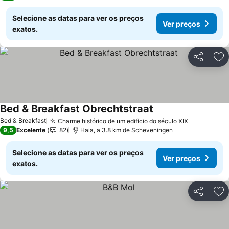
Selecione as datas para ver os preços
Ver preços
exatos.
Partilhar
Ad
Bed & Breakfast Obrechtstraat
Ver preços
Bed & Breakfast
Charme histórico de um edifício do século XIX
Ver preço
9,5
Excelente
82
Haia, a 3.8 km de Scheveningen
Selecione as datas para ver os preços
Ver preços
exatos.
Partilhar
Ad