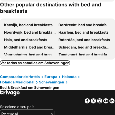
Other popular destinations with bed and
breakfasts
Katwijk, bed and breakfasts
Dordrecht, bed and breakfasts
Noordwijk, bed and breakfasts
Haarlem, bed and breakfasts
Haia, bed and breakfasts
Roterdão, bed and breakfasts
Middelharnis, bed and breakfasts
Schiedam, bed and breakfasts
Voorschoten, bed and breakfasts
Zandvoort, bed and breakfasts
Goedereede, bed and breakfasts
Bleiswijk, bed and breakfasts
Ver todas as estadias em Scheveningen
Spijkenisse, bed and breakfasts
Wijk aan Zee, bed and breakfasts
Comparador de Hotéis
Europa
Holanda
Beverwijk, bed and breakfasts
Lisse, bed and breakfasts
Holanda Meridional
Scheveningen
Strijen, bed and breakfasts
Hoofddorp, bed and breakfasts
Bed & Breakfast em Scheveningen
Gouda, bed and breakfasts
Noordwijkerhout, bed and breakfasts
Montfoort, bed and breakfasts
Nieuwveen, bed and breakfasts
Facebook
Twitter
Insta
Yo
Selecione o seu país
Ouddorp, bed and breakfasts
Hillegom, bed and breakfasts
Leiden, bed and breakfasts
Zoetermeer, bed and breakfasts