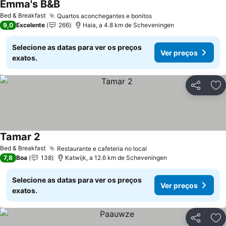
Emma's B&B
Ver preços
Bed & Breakfast
Quartos aconchegantes e bonitos
Ver preços
9,0
Excelente
266
Haia, a 4.8 km de Scheveningen
Selecione as datas para ver os preços
Ver preços
exatos.
Partilhar
Ad
Tamar 2
Ver preços
Bed & Breakfast
Restaurante e cafeteria no local
Ver preços
7,8
Boa
138
Katwijk, a 12.6 km de Scheveningen
Selecione as datas para ver os preços
Ver preços
exatos.
Partilhar
Ad