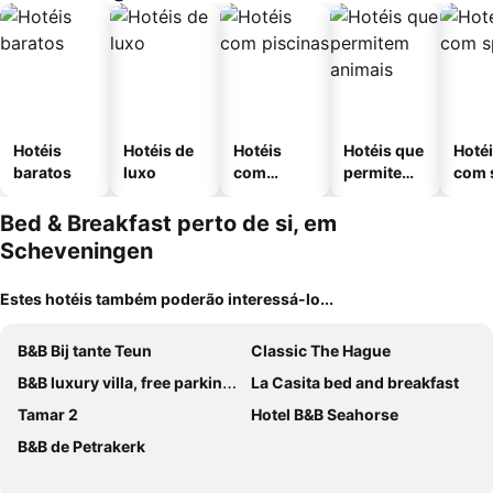
Hotéis
Hotéis de
Hotéis
Hotéis que
Hoté
baratos
luxo
com
permitem
com 
piscinas
animais
Bed & Breakfast perto de si, em
Scheveningen
Estes hotéis também poderão interessá-lo...
B&B Bij tante Teun
Classic The Hague
B&B luxury villa, free parking, close to the center
La Casita bed and breakfast
Tamar 2
Hotel B&B Seahorse
B&B de Petrakerk