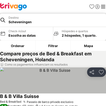
Favoritos
Iniciar
Me
Destino
Scheveningen
Check-in/out
Hóspedes e quartos
Escolha as datas
2 hóspedes, 1 quarto.
Ordenar
Filtrar
Mapa
Compare preços de Bed & Breakfast em
Scheveningen, Holanda
Como os pagamentos influenciam os resultados
Partilhar
Ad
B & B Villa Suisse
Ver preços
Bed & Breakfast
Passeio de barco privado exclusivo
Ver preços