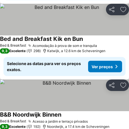
Partilhar
Ad
Bed and Breakfast Kik en Bun
Ver preços
Bed & Breakfast
Acomodação à prova de som e tranquila
Ver preços
9,3
Excelente
298
Katwijk, a 12.6 km de Scheveningen
Selecione as datas para ver os preços
Ver preços
exatos.
Partilhar
Ad
B&B Noordwijk Binnen
Ver preços
Bed & Breakfast
Acesso a jardim e terraço privados
Ver preços
9,3
Excelente
192
Noordwijk, a 17.4 km de Scheveningen