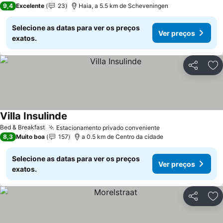
9,4
Excelente
23
Haia, a 5.5 km de Scheveningen
Selecione as datas para ver os preços
Ver preços
exatos.
Partilhar
Ad
Villa Insulinde
Ver preços
Bed & Breakfast
Estacionamento privado conveniente
Ver preços
8,3
Muito boa
157
a 0.5 km de Centro da cidade
Selecione as datas para ver os preços
Ver preços
exatos.
Partilhar
Ad