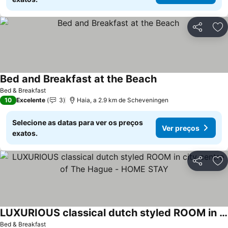
Partilhar
Ad
Bed and Breakfast at the Beach
Ver preços
Bed & Breakfast
10
Excelente
3
Haia, a 2.9 km de Scheveningen
Selecione as datas para ver os preços
Ver preços
exatos.
Partilhar
Ad
LUXURIOUS classical dutch styled ROOM in city centre of The Hague - HOME STAY
Ver preços
Bed & Breakfast