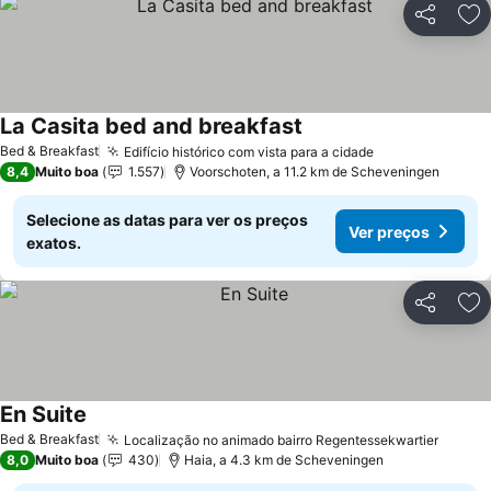
Partilhar
Ad
La Casita bed and breakfast
Ver preços
Bed & Breakfast
Edifício histórico com vista para a cidade
Ver preços
8,4
Muito boa
1.557
Voorschoten, a 11.2 km de Scheveningen
Selecione as datas para ver os preços
Ver preços
exatos.
Partilhar
Ad
En Suite
Ver preços
Bed & Breakfast
Localização no animado bairro Regentessekwartier
Ver p
8,0
Muito boa
430
Haia, a 4.3 km de Scheveningen