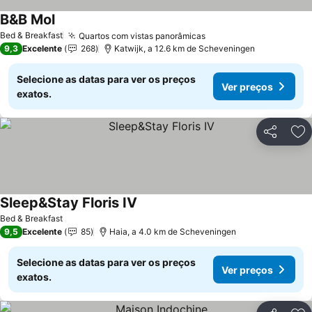
B&B Mol
Ver preços
Bed & Breakfast
Quartos com vistas panorâmicas
Ver preços
9,3
Excelente
268
Katwijk, a 12.6 km de Scheveningen
Selecione as datas para ver os preços
Ver preços
exatos.
Partilhar
Ad
Sleep&Stay Floris IV
Ver preços
Bed & Breakfast
9,5
Excelente
85
Haia, a 4.0 km de Scheveningen
Selecione as datas para ver os preços
Ver preços
exatos.