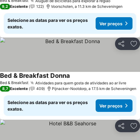
Bed & Breakfast
Aluguel de bicicletas para explorar a região
Ver preços
9,2
Excelente
122
Voorschoten, a 11.3 km de Scheveningen
Selecione as datas para ver os preços
Ver preços
exatos.
Partilhar
Ad
Bed & Breakfast Donna
Ver preços
Bed & Breakfast
Atividades para quem gosta de atividades ao ar livre
Ver p
8,7
Excelente
409
Pijnacker-Nootdorp, a 17.5 km de Scheveningen
Selecione as datas para ver os preços
Ver preços
exatos.
Partilhar
Ad