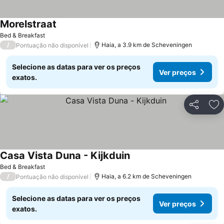
Morelstraat
Ver preços
Bed & Breakfast
/
Haia, a 3.9 km de Scheveningen
Pontuação não disponível
Selecione as datas para ver os preços
Ver preços
exatos.
Partilhar
Ad
Casa Vista Duna - Kijkduin
Ver preços
Bed & Breakfast
/
Haia, a 6.2 km de Scheveningen
Pontuação não disponível
Selecione as datas para ver os preços
Ver preços
exatos.