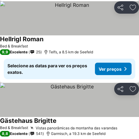
Partilhar
Ad
Hellrigl Roman
Bed & Breakfast
9,9
Excelente
25
Telfs, a 8.5 km de Seefeld
Selecione as datas para ver os preços
Ver preços
exatos.
Partilhar
Ad
Gästehaus Brigitte
Bed & Breakfast
Vistas panorâmicas da montanha das varandas
8,8
Excelente
541
Garmisch, a 19.3 km de Seefeld