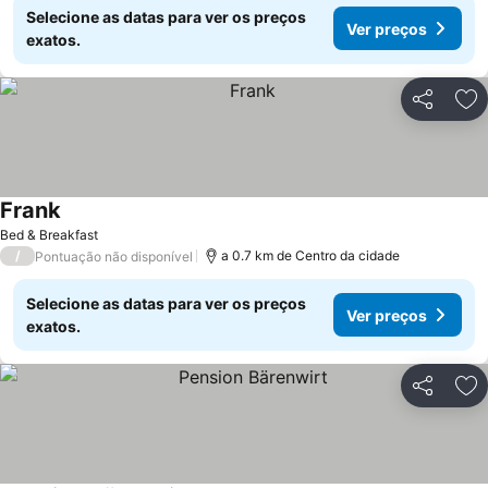
Selecione as datas para ver os preços
Ver preços
exatos.
Partilhar
Ad
Frank
Bed & Breakfast
/
a 0.7 km de Centro da cidade
Pontuação não disponível
Selecione as datas para ver os preços
Ver preços
exatos.
Partilhar
Ad