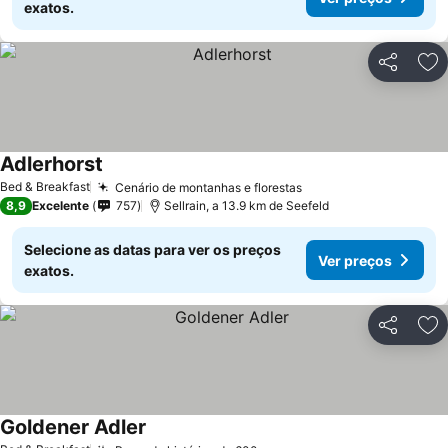
exatos.
Partilhar
Ad
Adlerhorst
Bed & Breakfast
Cenário de montanhas e florestas
8,9
Excelente
757
Sellrain, a 13.9 km de Seefeld
Selecione as datas para ver os preços
Ver preços
exatos.
Partilhar
Ad
Goldener Adler