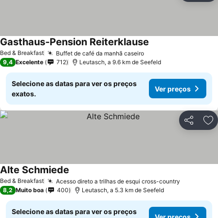
Gasthaus-Pension Reiterklause
Bed & Breakfast
Buffet de café da manhã caseiro
9,4
Excelente
712
Leutasch, a 9.6 km de Seefeld
Selecione as datas para ver os preços
Ver preços
exatos.
Partilhar
Ad
Alte Schmiede
Bed & Breakfast
Acesso direto a trilhas de esqui cross-country
8,2
Muito boa
400
Leutasch, a 5.3 km de Seefeld
Selecione as datas para ver os preços
Ver preços