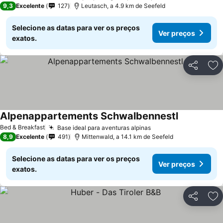
9,3
Excelente
127
Leutasch, a 4.9 km de Seefeld
Selecione as datas para ver os preços
Ver preços
exatos.
Partilhar
Ad
Alpenappartements Schwalbennestl
Bed & Breakfast
Base ideal para aventuras alpinas
8,9
Excelente
491
Mittenwald, a 14.1 km de Seefeld
Selecione as datas para ver os preços
Ver preços
exatos.
Partilhar
Ad