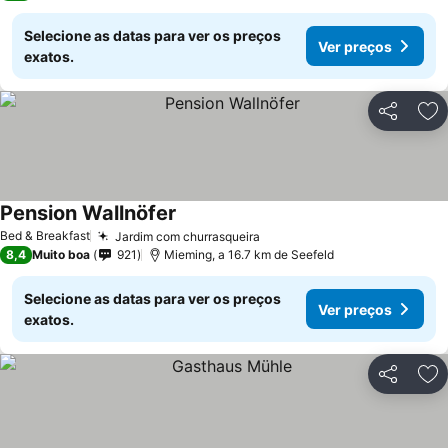
Selecione as datas para ver os preços
Ver preços
exatos.
Partilhar
Ad
Pension Wallnöfer
Bed & Breakfast
Jardim com churrasqueira
8,4
Muito boa
921
Mieming, a 16.7 km de Seefeld
Selecione as datas para ver os preços
Ver preços
exatos.
Partilhar
Ad