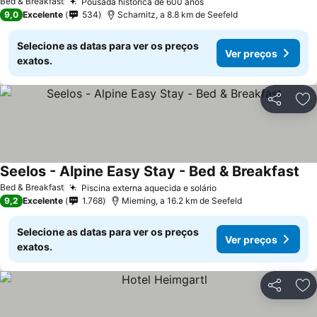
Bed & Breakfast
Pousada histórica de 600 anos
9,0
Excelente
534
Scharnitz, a 8.8 km de Seefeld
Selecione as datas para ver os preços
Ver preços
exatos.
Partilhar
Ad
Seelos - Alpine Easy Stay - Bed & Breakfast
Bed & Breakfast
Piscina externa aquecida e solário
9,2
Excelente
1.768
Mieming, a 16.2 km de Seefeld
Selecione as datas para ver os preços
Ver preços
exatos.
Partilhar
Ad