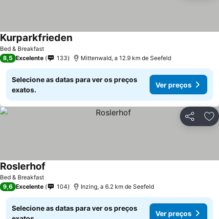
Kurparkfrieden
Bed & Breakfast
8,5
Excelente
133
Mittenwald, a 12.9 km de Seefeld
Selecione as datas para ver os preços
Ver preços
exatos.
Partilhar
Ad
Roslerhof
Bed & Breakfast
9,6
Excelente
104
Inzing, a 6.2 km de Seefeld
Selecione as datas para ver os preços
Ver preços
exatos.