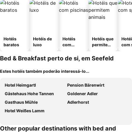
Hotéis
Hotéis de
Hotéis
Hotéis que
Hoté
baratos
luxo
com
permitem
com 
piscinas
animais
Bed & Breakfast perto de si, em Seefeld
Estes hotéis também poderão interessá-lo...
Hotel Heimgartl
Pension Bärenwirt
Gästehaus Hohe Tannen
Goldener Adler
Gasthaus Mühle
Adlerhorst
Hotel Weißes Lamm
Other popular destinations with bed and