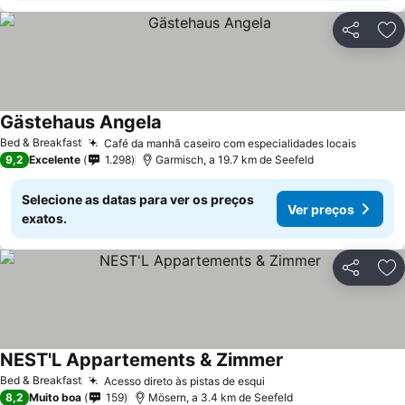
Partilhar
Ad
Gästehaus Angela
Bed & Breakfast
Café da manhã caseiro com especialidades locais
9,2
Excelente
1.298
Garmisch, a 19.7 km de Seefeld
Selecione as datas para ver os preços
Ver preços
exatos.
Partilhar
Ad
NEST'L Appartements & Zimmer
Bed & Breakfast
Acesso direto às pistas de esqui
8,2
Muito boa
159
Mösern, a 3.4 km de Seefeld