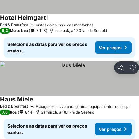
Hotel Heimgartl
Bed & Breakfast
Vistas do rio Inn e das montanhas
8,3
Muito boa
3.193
Insbruck, a 17.0 km de Seefeld
Selecione as datas para ver os preços
Ver preços
exatos.
Partilhar
Ad
Haus Miele
Bed & Breakfast
Espaço exclusivo para guardar equipamentos de esqui
7,6
Boa
844
Garmisch, a 18.1 km de Seefeld
Selecione as datas para ver os preços
Ver preços
exatos.