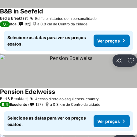
B&B in Seefeld
Bed & Breakfast
Edifício histórico com personalidade
7,8
Boa
82
a 0.8 km de Centro da cidade
Selecione as datas para ver os preços
Ver preços
exatos.
Partilhar
Ad
Pension Edelweiss
Bed & Breakfast
Acesso direto ao esqui cross-country
9,4
Excelente
127
a 0.3 km de Centro da cidade
Selecione as datas para ver os preços
Ver preços
exatos.