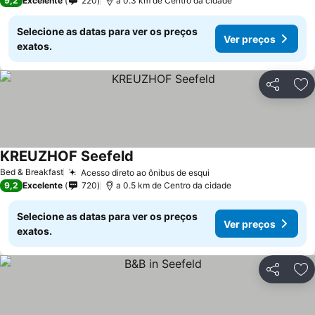
9,2
Excelente
220
a 0.3 km de Centro da cidade
Selecione as datas para ver os preços
Ver preços
exatos.
Partilhar
Ad
KREUZHOF Seefeld
Bed & Breakfast
Acesso direto ao ônibus de esqui
9,2
Excelente
720
a 0.5 km de Centro da cidade
Selecione as datas para ver os preços
Ver preços
exatos.
Partilhar
Ad