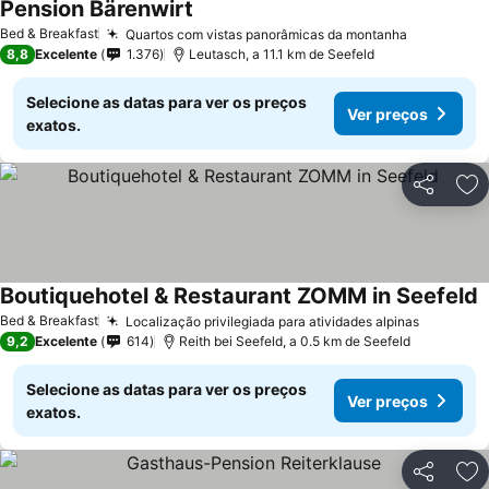
Pension Bärenwirt
Bed & Breakfast
Quartos com vistas panorâmicas da montanha
8,8
Excelente
1.376
Leutasch, a 11.1 km de Seefeld
Selecione as datas para ver os preços
Ver preços
exatos.
Partilhar
Ad
Boutiquehotel & Restaurant ZOMM in Seefeld
Bed & Breakfast
Localização privilegiada para atividades alpinas
9,2
Excelente
614
Reith bei Seefeld, a 0.5 km de Seefeld
Selecione as datas para ver os preços
Ver preços
exatos.
Partilhar
Ad