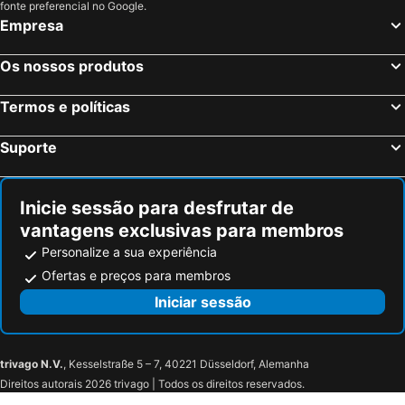
fonte preferencial no Google.
Längenfeld, bed and breakfasts
Fügen / Hochfügen, bed and breakfasts
Empresa
Ehrwald, bed and breakfasts
Wallgau, bed and breakfasts
Os nossos produtos
Ohlstadt, bed and breakfasts
Murnau, bed and breakfasts
Umhausen-Niederthai, bed and breakfasts
Berwang, bed and breakfasts
Termos e políticas
Krün, bed and breakfasts
Oberammergau, bed and breakfasts
Suporte
Obsteig, bed and breakfasts
Mösern, bed and breakfasts
Biberwier, bed and breakfasts
Vals, bed and breakfasts
Inicie sessão para desfrutar de
Stanzach, bed and breakfasts
Neustift im Stubaital, bed and breakfasts
vantagens exclusivas para membros
Personalize a sua experiência
Ofertas e preços para membros
Iniciar sessão
trivago N.V.
, Kesselstraße 5 – 7, 40221 Düsseldorf, Alemanha
Direitos autorais 2026 trivago | Todos os direitos reservados.