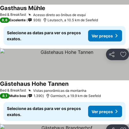
Gasthaus Mühle
Bed & Breakfast
Acesso direto ao ônibus de esqui
8,8
Excelente
936
Leutasch, a 10.5 km de Seefeld
Selecione as datas para ver os preços
Ver preços
exatos.
Partilhar
Ad
Gästehaus Hohe Tannen
Bed & Breakfast
Vistas panorâmicas da montanha
8,1
Muito boa
1.390
Garmisch, a 19.9 km de Seefeld
Selecione as datas para ver os preços
Ver preços
exatos.