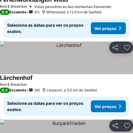
Bed & Breakfast
Vistas panorâmicas das montanhas Karwendel
8,9
Excelente
81
Mittenwald, a 12.6 km de Seefeld
Selecione as datas para ver os preços
Ver preços
exatos.
Partilhar
Ad
Lärchenhof
Bed & Breakfast
9,2
Excelente
56
Leutasch, a 5.0 km de Seefeld
Selecione as datas para ver os preços
Ver preços
exatos.
Partilhar
Ad