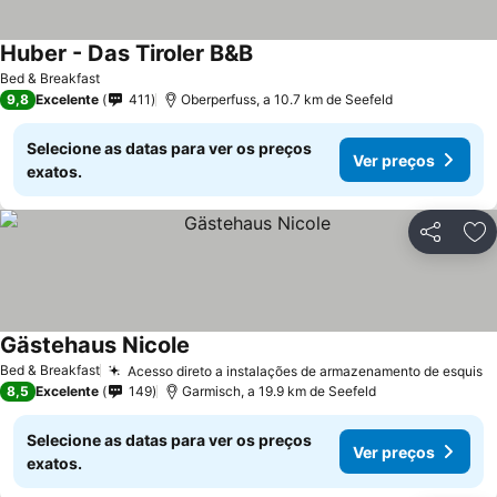
Huber - Das Tiroler B&B
Bed & Breakfast
9,8
Excelente
411
Oberperfuss, a 10.7 km de Seefeld
Selecione as datas para ver os preços
Ver preços
exatos.
Partilhar
Ad
Gästehaus Nicole
Bed & Breakfast
Acesso direto a instalações de armazenamento de esquis
8,5
Excelente
149
Garmisch, a 19.9 km de Seefeld
Selecione as datas para ver os preços
Ver preços
exatos.