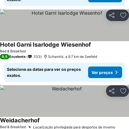
Partilhar
Ad
Hotel Garni Isarlodge Wiesenhof
Bed & Breakfast
9,5
Excelente
333
Scharnitz, a 9.7 km de Seefeld
Selecione as datas para ver os preços
Ver preços
exatos.
Partilhar
Ad
Weidacherhof
Bed & Breakfast
Localização privilegiada para desportos de inverno