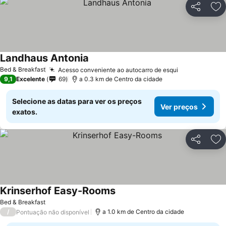
Partilhar
Ad
Landhaus Antonia
Bed & Breakfast
Acesso conveniente ao autocarro de esqui
9,1
Excelente
69
a 0.3 km de Centro da cidade
Selecione as datas para ver os preços
Ver preços
exatos.
Partilhar
Ad
Krinserhof Easy-Rooms
Bed & Breakfast
/
a 1.0 km de Centro da cidade
Pontuação não disponível