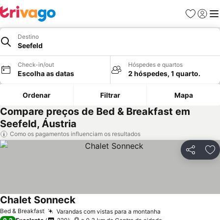
Favoritos
Iniciar
Me
Destino
Seefeld
Check-in/out
Hóspedes e quartos
Escolha as datas
2 hóspedes, 1 quarto.
Ordenar
Filtrar
Mapa
Compare preços de Bed & Breakfast em
Seefeld, Áustria
Como os pagamentos influenciam os resultados
Partilhar
Ad
Chalet Sonneck
Bed & Breakfast
Varandas com vistas para a montanha