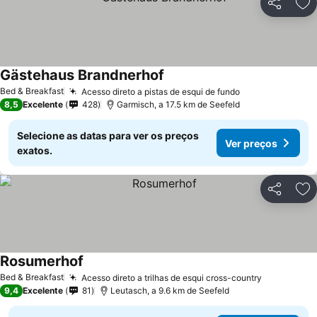
Partilhar
Ad
Gästehaus Brandnerhof
Bed & Breakfast
Acesso direto a pistas de esqui de fundo
8,5
Excelente
428
Garmisch, a 17.5 km de Seefeld
Selecione as datas para ver os preços
Ver preços
exatos.
Partilhar
Ad
Rosumerhof
Bed & Breakfast
Acesso direto a trilhas de esqui cross-country
9,4
Excelente
81
Leutasch, a 9.6 km de Seefeld