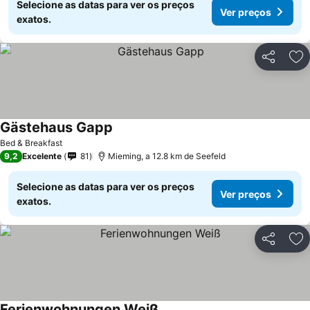
Selecione as datas para ver os preços
Ver preços
exatos.
Partilhar
Ad
Gästehaus Gapp
Bed & Breakfast
9,2
Excelente
81
Mieming, a 12.8 km de Seefeld
Selecione as datas para ver os preços
Ver preços
exatos.
Partilhar
Ad
Ferienwohnungen Weiß