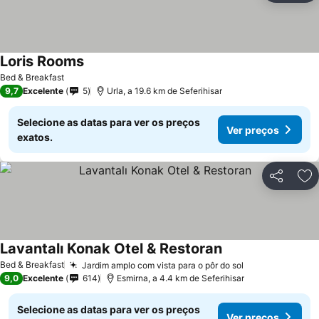
Loris Rooms
Ver preços
Bed & Breakfast
9,7
Excelente
5
Urla, a 19.6 km de Seferihisar
Selecione as datas para ver os preços
Ver preços
exatos.
Partilhar
Ad
Lavantalı Konak Otel & Restoran
Ver preços
Bed & Breakfast
Jardim amplo com vista para o pôr do sol
Ver preços
9,0
Excelente
614
Esmirna, a 4.4 km de Seferihisar
Selecione as datas para ver os preços
Ver preços