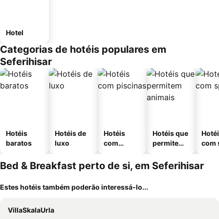
Hotel
Categorias de hotéis populares em
Seferihisar
Hotéis
Hotéis de
Hotéis
Hotéis que
Hoté
baratos
luxo
com
permitem
com 
piscinas
animais
Bed & Breakfast perto de si, em Seferihisar
Estes hotéis também poderão interessá-lo...
VillaSkalaUrla