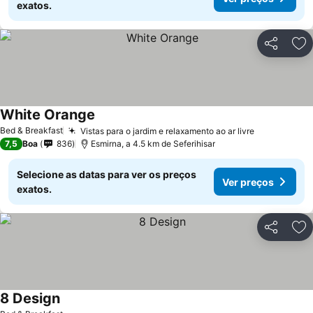
exatos.
Partilhar
Ad
White Orange
Ver preços
Bed & Breakfast
Vistas para o jardim e relaxamento ao ar livre
Ver preços
7,5
Boa
836
Esmirna, a 4.5 km de Seferihisar
Selecione as datas para ver os preços
Ver preços
exatos.
Partilhar
Ad
8 Design
Ver preços