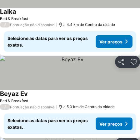
Laika
Ver preços
Bed & Breakfast
/
a 4.4 km de Centro da cidade
Pontuação não disponível
Selecione as datas para ver os preços
Ver preços
exatos.
Partilhar
Ad
Beyaz Ev
Ver preços
Bed & Breakfast
/
a 5.0 km de Centro da cidade
Pontuação não disponível
Selecione as datas para ver os preços
Ver preços
exatos.