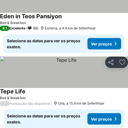
Eden in Teos Pansiyon
Ver preços
Bed & Breakfast
9,1
Excelente
68
Esmirna, a 4.6 km de Seferihisar
Selecione as datas para ver os preços
Ver preços
exatos.
Partilhar
Ad
Tepe Life
Ver preços
Bed & Breakfast
/
Urla, a 15.9 km de Seferihisar
Pontuação não disponível
Selecione as datas para ver os preços
Ver preços
exatos.