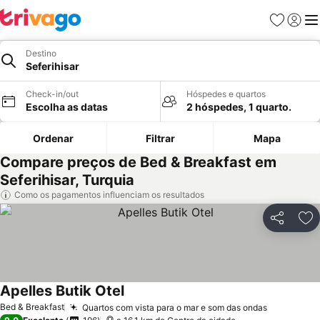
Favoritos
Iniciar
Me
Destino
Seferihisar
Check-in/out
Hóspedes e quartos
Escolha as datas
2 hóspedes, 1 quarto.
Ordenar
Filtrar
Mapa
Compare preços de Bed & Breakfast em
Seferihisar, Turquia
Como os pagamentos influenciam os resultados
Partilhar
Ad
Apelles Butik Otel
Ver preços
Bed & Breakfast
Quartos com vista para o mar e som das ondas
Ver preço