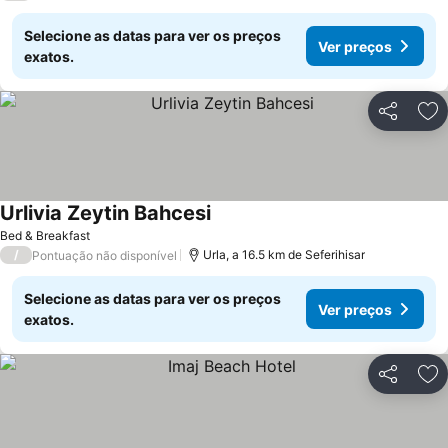
Selecione as datas para ver os preços
Ver preços
exatos.
Partilhar
Ad
Urlivia Zeytin Bahcesi
Ver preços
Bed & Breakfast
/
Urla, a 16.5 km de Seferihisar
Pontuação não disponível
Selecione as datas para ver os preços
Ver preços
exatos.
Partilhar
Ad