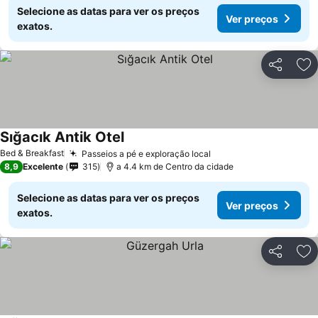
Selecione as datas para ver os preços
Ver preços
exatos.
Partilhar
Ad
Sığacık Antik Otel
Ver preços
Bed & Breakfast
Passeios a pé e exploração local
Ver preços
8,9
Excelente
315
a 4.4 km de Centro da cidade
Selecione as datas para ver os preços
Ver preços
exatos.
Partilhar
Ad