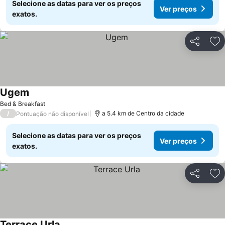
Selecione as datas para ver os preços
Ver preços
exatos.
Partilhar
Ad
Ugem
Ver preços
Bed & Breakfast
/
a 5.4 km de Centro da cidade
Pontuação não disponível
Selecione as datas para ver os preços
Ver preços
exatos.
Partilhar
Ad
Terrace Urla