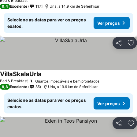
Bed & Breakfast
9,4
Excelente
117
Urla, a 14.9 km de Seferihisar
Selecione as datas para ver os preços
Ver preços
exatos.
Partilhar
Ad
VillaSkalaUrla
Ver preços
Bed & Breakfast
Quartos impecáveis e bem projetados
Ver preços
9,8
Excelente
85
Urla, a 19.6 km de Seferihisar
Selecione as datas para ver os preços
Ver preços
exatos.
Partilhar
Ad