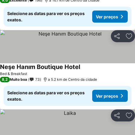
9,0
Excelente
196
a 16.1 km de Centro da cidade
Selecione as datas para ver os preços
Ver preços
exatos.
Partilhar
Ad
Neşe Hanım Boutique Hotel
Ver preços
Bed & Breakfast
8,2
Muito boa
73
a 5.2 km de Centro da cidade
Selecione as datas para ver os preços
Ver preços
exatos.
Partilhar
Ad