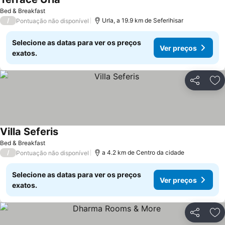
Ver preços
Bed & Breakfast
/
Urla, a 19.9 km de Seferihisar
Pontuação não disponível
Selecione as datas para ver os preços
Ver preços
exatos.
Partilhar
Ad
Villa Seferis
Ver preços
Bed & Breakfast
/
a 4.2 km de Centro da cidade
Pontuação não disponível
Selecione as datas para ver os preços
Ver preços
exatos.
Partilhar
Ad