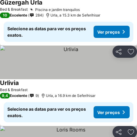
Güzergah Urla
Ver preços
Bed & Breakfast
Piscina e jardim tranquilos
Ver preços
10
Excelente
284
Urla, a 15.3 km de Seferihisar
Selecione as datas para ver os preços
Ver preços
exatos.
Partilhar
Ad
Urlivia
Ver preços
Bed & Breakfast
9,4
Excelente
9
Urla, a 16.9 km de Seferihisar
Selecione as datas para ver os preços
Ver preços
exatos.
Partilhar
Ad