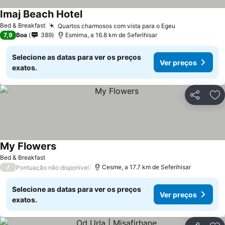
Imaj Beach Hotel
Ver preços
Bed & Breakfast
Quartos charmosos com vista para o Egeu
Ver preços
7,9
Boa
389
Esmirna, a 16.8 km de Seferihisar
Selecione as datas para ver os preços
Ver preços
exatos.
Partilhar
Ad
My Flowers
Ver preços
Bed & Breakfast
/
Cesme, a 17.7 km de Seferihisar
Pontuação não disponível
Selecione as datas para ver os preços
Ver preços
exatos.