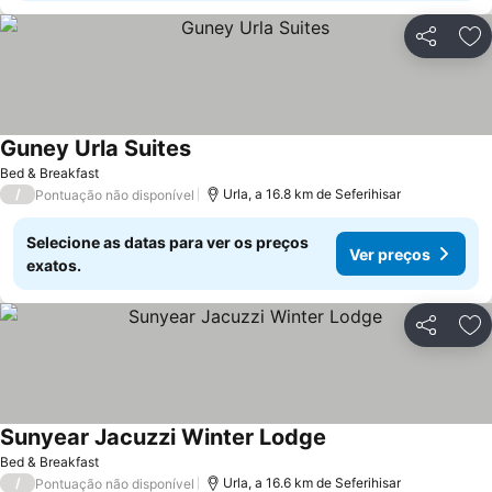
Partilhar
Ad
Guney Urla Suites
Ver preços
Bed & Breakfast
/
Urla, a 16.8 km de Seferihisar
Pontuação não disponível
Selecione as datas para ver os preços
Ver preços
exatos.
Partilhar
Ad
Sunyear Jacuzzi Winter Lodge
Ver preços
Bed & Breakfast
/
Urla, a 16.6 km de Seferihisar
Pontuação não disponível