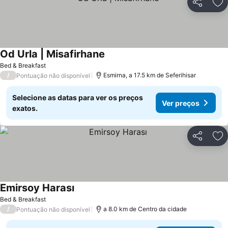
Partilhar
Ad
Od Urla | Misafirhane
Ver preços
Bed & Breakfast
/
Esmirna, a 17.5 km de Seferihisar
Pontuação não disponível
Selecione as datas para ver os preços
Ver preços
exatos.
Partilhar
Ad
Emirsoy Harası
Ver preços
Bed & Breakfast
/
a 8.0 km de Centro da cidade
Pontuação não disponível