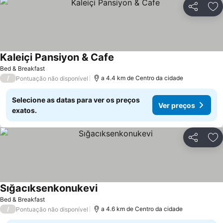
Partilhar
Ad
Kaleiçi Pansiyon & Cafe
Ver preços
Bed & Breakfast
/
a 4.4 km de Centro da cidade
Pontuação não disponível
Selecione as datas para ver os preços
Ver preços
exatos.
Partilhar
Ad
Sığacıksenkonukevi
Ver preços
Bed & Breakfast
/
a 4.6 km de Centro da cidade
Pontuação não disponível