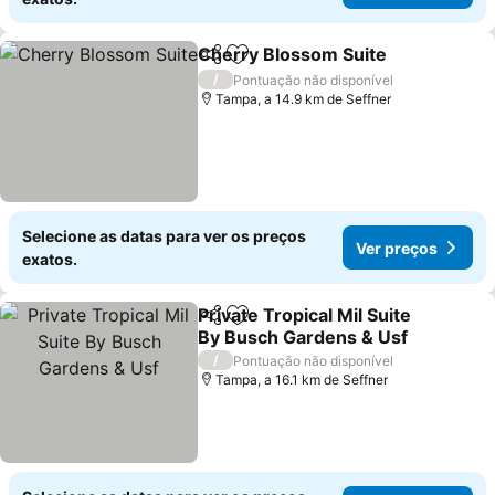
Cherry Blossom Suite
Partilhar
Adicionar aos favoritos
Ver 
/
Pontuação não disponível
Tampa, a 14.9 km de Seffner
Selecione as datas para ver os preços
Ver preços
exatos.
Private Tropical Mil Suite
Partilhar
Adicionar aos favoritos
By Busch Gardens & Usf
Ver preços
/
Pontuação não disponível
Tampa, a 16.1 km de Seffner