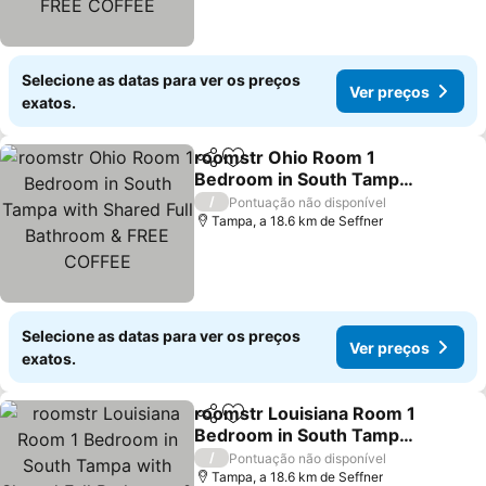
Selecione as datas para ver os preços
Ver preços
exatos.
roomstr Ohio Room 1
Partilhar
Adicionar aos favoritos
Bedroom in South Tampa
with Shared Full
Ver preços
/
Pontuação não disponível
Bathroom & FREE COFFEE
Tampa, a 18.6 km de Seffner
Selecione as datas para ver os preços
Ver preços
exatos.
roomstr Louisiana Room 1
Partilhar
Adicionar aos favoritos
Bedroom in South Tampa
with Shared Full
Ver preços
/
Pontuação não disponível
Bathroom & FREE COFFEE
Tampa, a 18.6 km de Seffner