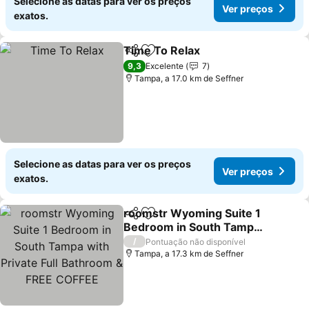
Selecione as datas para ver os preços
Ver preços
exatos.
Time To Relax
Partilhar
Adicionar aos favoritos
Ver preços
9,3
Excelente
7
Tampa, a 17.0 km de Seffner
Selecione as datas para ver os preços
Ver preços
exatos.
roomstr Wyoming Suite 1
Partilhar
Adicionar aos favoritos
Bedroom in South Tampa
with Private Full
Ver preços
/
Pontuação não disponível
Bathroom & FREE COFFEE
Tampa, a 17.3 km de Seffner