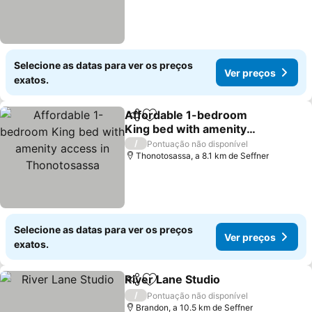
Selecione as datas para ver os preços
Ver preços
exatos.
Affordable 1-bedroom
Partilhar
Adicionar aos favoritos
King bed with amenity
access in Thonotosassa
Ver preços
/
Pontuação não disponível
Thonotosassa, a 8.1 km de Seffner
Selecione as datas para ver os preços
Ver preços
exatos.
River Lane Studio
Partilhar
Adicionar aos favoritos
Ver preç
/
Pontuação não disponível
Brandon, a 10.5 km de Seffner