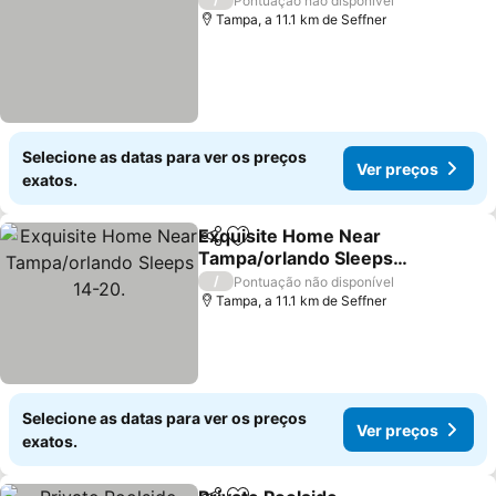
Pontuação não disponível
Tampa, a 11.1 km de Seffner
Selecione as datas para ver os preços
Ver preços
exatos.
Exquisite Home Near
Partilhar
Adicionar aos favoritos
Tampa/orlando Sleeps
14-20.
Ver preços
/
Pontuação não disponível
Tampa, a 11.1 km de Seffner
Selecione as datas para ver os preços
Ver preços
exatos.