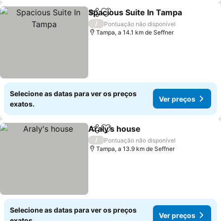
Spacious Suite In Tampa
Partilhar
Adicionar aos favoritos
V
/
Pontuação não disponível
Tampa, a 14.1 km de Seffner
Selecione as datas para ver os preços
Ver preços
exatos.
Araly's house
Partilhar
Adicionar aos favoritos
Ver preços
/
Pontuação não disponível
Tampa, a 13.9 km de Seffner
Selecione as datas para ver os preços
Ver preços
exatos.