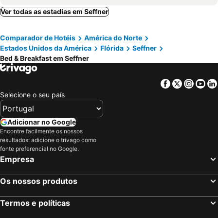
Ver todas as estadias em Seffner
Comparador de Hotéis
América do Norte
Estados Unidos da América
Flórida
Seffner
Bed & Breakfast em Seffner
Facebook
Twitter
Insta
Yo
Selecione o seu país
Adicionar no Google
Encontre facilmente os nossos
resultados: adicione o trivago como
fonte preferencial no Google.
Empresa
Os nossos produtos
Termos e políticas