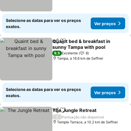
Selecione as datas para ver os preços
Ver preços
exatos.
Quaint bed & breakfast in
Partilhar
Adicionar aos favoritos
sunny Tampa with pool
Ver preços
9,5
Excelente
8
Tampa, a 16.6 km de Seffner
Selecione as datas para ver os preços
Ver preços
exatos.
The Jungle Retreat
Partilhar
Adicionar aos favoritos
Ver pr
/
Pontuação não disponível
Temple Terrace, a 10.2 km de Seffner