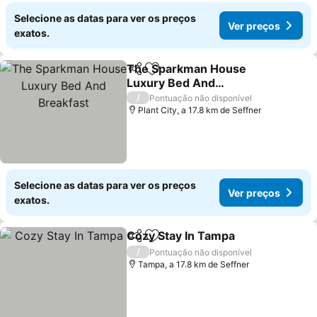
Selecione as datas para ver os preços
Ver preços
exatos.
The Sparkman House
Partilhar
Adicionar aos favoritos
Luxury Bed And
Breakfast
Ver preços
/
Pontuação não disponível
Plant City, a 17.8 km de Seffner
Selecione as datas para ver os preços
Ver preços
exatos.
Cozy Stay In Tampa
Partilhar
Adicionar aos favoritos
Ver pr
/
Pontuação não disponível
Tampa, a 17.8 km de Seffner