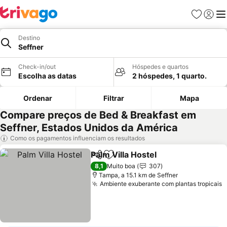
Favoritos
Iniciar
Me
Destino
Seffner
Check-in/out
Hóspedes e quartos
Escolha as datas
2 hóspedes, 1 quarto.
Ordenar
Filtrar
Mapa
Compare preços de Bed & Breakfast em
Seffner, Estados Unidos da América
Como os pagamentos influenciam os resultados
Palm Villa Hostel
Partilhar
Adicionar aos favoritos
Ver preço
8,1
Muito boa
307
Tampa, a 15.1 km de Seffner
Ambiente exuberante com plantas tropicais
V