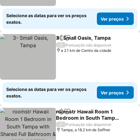
Selecione as datas para ver os preços
Ver preços
exatos.
3- Small Oasis, Tampa
Partilhar
Adicionar aos favoritos
Ver
/
Pontuação não disponível
a 2.1 km de Centro da cidade
Selecione as datas para ver os preços
Ver preços
exatos.
roomstr Hawaii Room 1
Partilhar
Adicionar aos favoritos
Bedroom in South Tampa
with Shared Full
Ver preços
/
Pontuação não disponível
Bathroom & FREE COFFEE
Tampa, a 18.2 km de Seffner