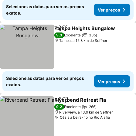
Selecione as datas para ver os preços
Ver preços
exatos.
Tampa Heights Bungalow
Partilhar
Adicionar aos favoritos
9,3
Excelente
335
Tampa, a 15.8 km de Seffner
Selecione as datas para ver os preços
Ver preços
exatos.
Riverbend Retreat Fla
Partilhar
Adicionar aos favoritos
Ver 
9,2
Excelente
266
Riverview, a 13.9 km de Seffner
Oásis à beira-rio no Rio Alafia
Ver preços