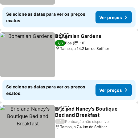
Selecione as datas para ver os preços
Ver preços
exatos.
Bohemian Gardens
Partilhar
Adicionar aos favoritos
Ver pr
7,6
Boa
10
Tampa, a 14.2 km de Seffner
Selecione as datas para ver os preços
Ver preços
exatos.
Eric and Nancy's Boutique
Partilhar
Adicionar aos favoritos
Bed and Breakfast
Ver preços
/
Pontuação não disponível
Tampa, a 7.4 km de Seffner