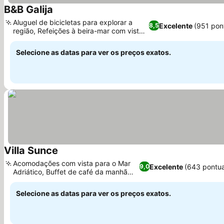
B&B Galija
Aluguel de bicicletas para explorar a
Excelente
(951 pon
8,5
região, Refeições à beira-mar com vista
para o mar
Selecione as datas para ver os preços exatos.
Villa Sunce
Acomodações com vista para o Mar
Excelente
(643 pontu
9,0
Adriático, Buffet de café da manhã
variado
Selecione as datas para ver os preços exatos.