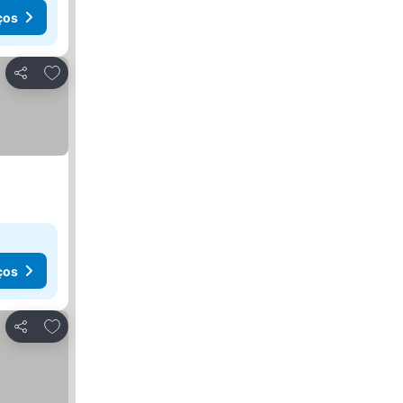
ços
Adicionar aos favoritos
Partilhar
ços
Adicionar aos favoritos
Partilhar