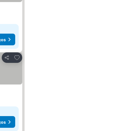
ços
Adicionar aos favoritos
Partilhar
ços