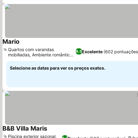
Mario
Quartos com varandas
Excelente
(602 pontuações
9,5
mobiliadas, Ambiente romântico
e familiar
Selecione as datas para ver os preços exatos.
B&B Villa Maris
Piscina exterior sazonal,