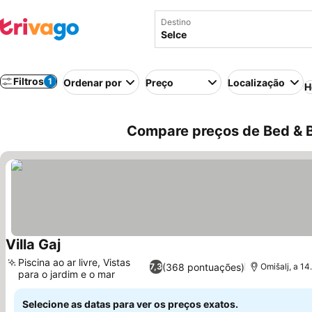
Destino
Filtros
1
Ordenar por
Preço
Localização
H
Compare preços de Bed & B
Villa Gaj
Piscina ao ar livre, Vistas
(368 pontuações)
7,3
Omišalj, a 14
para o jardim e o mar
Selecione as datas para ver os preços exatos.