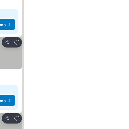
ços
Adicionar aos favoritos
Partilhar
ços
Adicionar aos favoritos
Partilhar