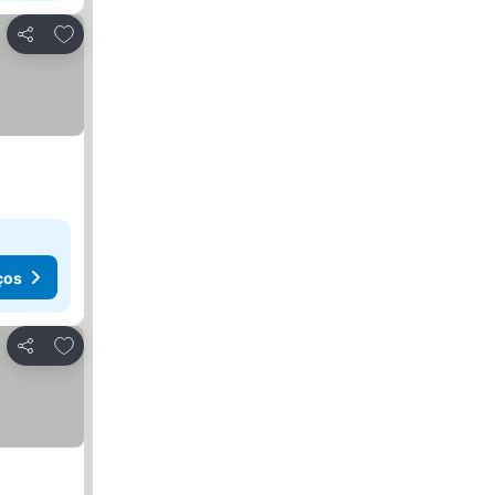
Adicionar aos favoritos
Partilhar
ços
Adicionar aos favoritos
Partilhar