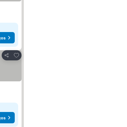
ços
Adicionar aos favoritos
Partilhar
ços