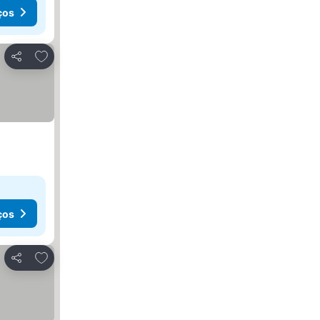
ços
Adicionar aos favoritos
Partilhar
ços
Adicionar aos favoritos
Partilhar