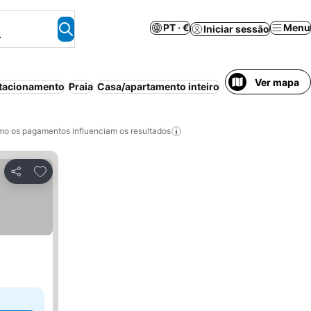
PT · €
Menu
Iniciar sessão
.
Ver mapa
tacionamento
Praia
Casa/apartamento inteiro
Aparthotel
Pequen
o os pagamentos influenciam os resultados
Adicionar aos favoritos
Partilhar