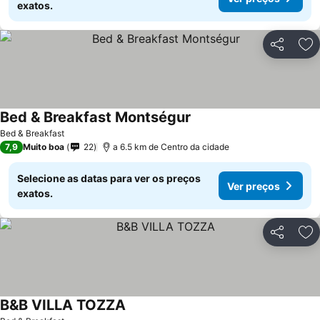
exatos.
Partilhar
Ad
Bed & Breakfast Montségur
Bed & Breakfast
7,9
Muito boa
22
a 6.5 km de Centro da cidade
Selecione as datas para ver os preços
Ver preços
exatos.
Partilhar
Ad
B&B VILLA TOZZA