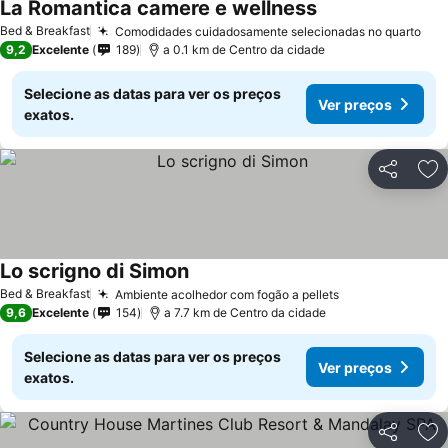
La Romantica camere e wellness
Bed & Breakfast
Comodidades cuidadosamente selecionadas no quarto
9,2
Excelente
189
a 0.1 km de Centro da cidade
Selecione as datas para ver os preços
Ver preços
exatos.
Partilhar
Ad
Lo scrigno di Simon
Bed & Breakfast
Ambiente acolhedor com fogão a pellets
9,6
Excelente
154
a 7.7 km de Centro da cidade
Selecione as datas para ver os preços
Ver preços
exatos.
Partilhar
Ad