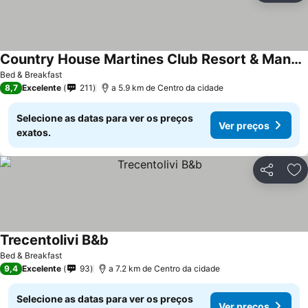
Country House Martines Club Resort & Mandalay SPA
Bed & Breakfast
8,7
Excelente
211
a 5.9 km de Centro da cidade
Selecione as datas para ver os preços
Ver preços
exatos.
Partilhar
Ad
Trecentolivi B&b
Bed & Breakfast
9,4
Excelente
93
a 7.2 km de Centro da cidade
Selecione as datas para ver os preços
Ver preços