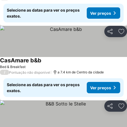
Selecione as datas para ver os preços
Ver preços
exatos.
Partilhar
Ad
CasAmare b&b
Bed & Breakfast
/
a 7.4 km de Centro da cidade
Pontuação não disponível
Selecione as datas para ver os preços
Ver preços
exatos.
Partilhar
Ad