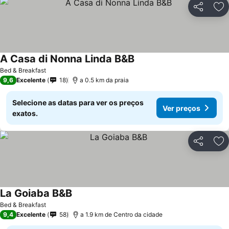
Partilhar
Ad
A Casa di Nonna Linda B&B
Bed & Breakfast
9,6
Excelente
18
a 0.5 km da praia
Selecione as datas para ver os preços
Ver preços
exatos.
Partilhar
Ad
La Goiaba B&B
Bed & Breakfast
9,4
Excelente
58
a 1.9 km de Centro da cidade