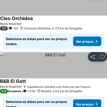
Cleo Orchidea
Bed & Breakfast
7,1
40
Falconara Marittima, a 17.6 km de Senigallia
Selecione as datas para ver os preços
Ver preços
exatos.
Partilhar
Ad
B&B El Gatt
Bed & Breakfast
Experiência culinária com frutos do mar frescos
8,8
Excelente
1.216
Marotta, a 9.3 km de Senigallia
Selecione as datas para ver os preços
Ver preços
exatos.