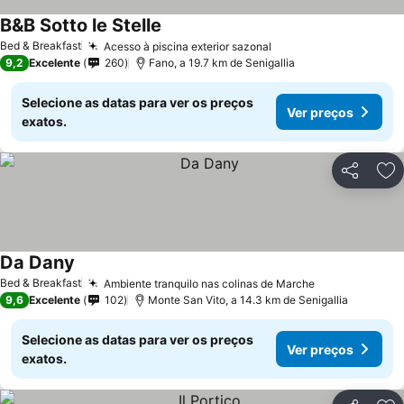
B&B Sotto le Stelle
Bed & Breakfast
Acesso à piscina exterior sazonal
9,2
Excelente
260
Fano, a 19.7 km de Senigallia
Selecione as datas para ver os preços
Ver preços
exatos.
Partilhar
Ad
Da Dany
Bed & Breakfast
Ambiente tranquilo nas colinas de Marche
9,6
Excelente
102
Monte San Vito, a 14.3 km de Senigallia
Selecione as datas para ver os preços
Ver preços
exatos.