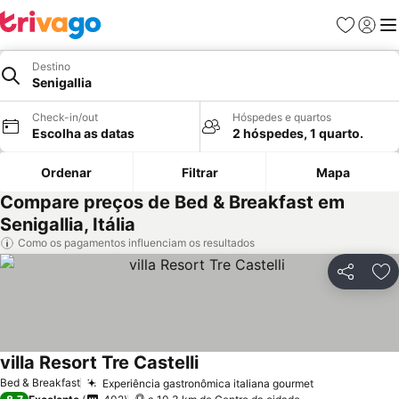
Favoritos
Iniciar
Me
Destino
Senigallia
Check-in/out
Hóspedes e quartos
Escolha as datas
2 hóspedes, 1 quarto.
Ordenar
Filtrar
Mapa
Compare preços de Bed & Breakfast em
Senigallia, Itália
Como os pagamentos influenciam os resultados
Partilhar
Ad
villa Resort Tre Castelli
Bed & Breakfast
Experiência gastronômica italiana gourmet