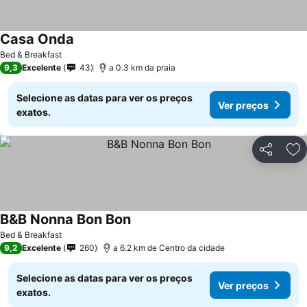
Casa Onda
Bed & Breakfast
9,3
Excelente
43
a 0.3 km da praia
Selecione as datas para ver os preços
Ver preços
exatos.
Partilhar
Ad
B&B Nonna Bon Bon
Bed & Breakfast
9,2
Excelente
260
a 6.2 km de Centro da cidade
Selecione as datas para ver os preços
Ver preços
exatos.