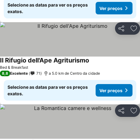
Selecione as datas para ver os preços
Ver preços
exatos.
Partilhar
Ad
Il Rifugio dell'Ape Agriturismo
Bed & Breakfast
8,8
Excelente
71
a 5.0 km de Centro da cidade
Selecione as datas para ver os preços
Ver preços
exatos.
Partilhar
Ad