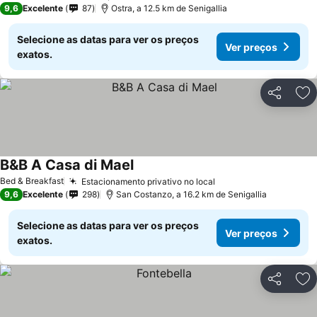
9,6
Excelente
87
Ostra, a 12.5 km de Senigallia
Selecione as datas para ver os preços
Ver preços
exatos.
Partilhar
Ad
B&B A Casa di Mael
Bed & Breakfast
Estacionamento privativo no local
9,6
Excelente
298
San Costanzo, a 16.2 km de Senigallia
Selecione as datas para ver os preços
Ver preços
exatos.
Partilhar
Ad