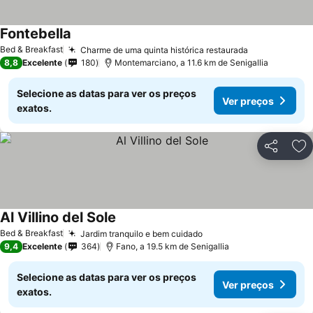
Fontebella
Bed & Breakfast
Charme de uma quinta histórica restaurada
8,8
Excelente
180
Montemarciano, a 11.6 km de Senigallia
Selecione as datas para ver os preços
Ver preços
exatos.
Partilhar
Ad
Al Villino del Sole
Bed & Breakfast
Jardim tranquilo e bem cuidado
9,4
Excelente
364
Fano, a 19.5 km de Senigallia
Selecione as datas para ver os preços
Ver preços
exatos.