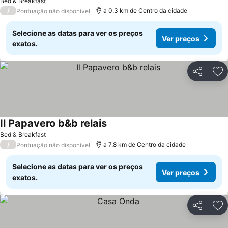
Bed & Breakfast
/
a 0.3 km de Centro da cidade
Pontuação não disponível
Selecione as datas para ver os preços
Ver preços
exatos.
Partilhar
Ad
Il Papavero b&b relais
Bed & Breakfast
/
a 7.8 km de Centro da cidade
Pontuação não disponível
Selecione as datas para ver os preços
Ver preços
exatos.
Partilhar
Ad