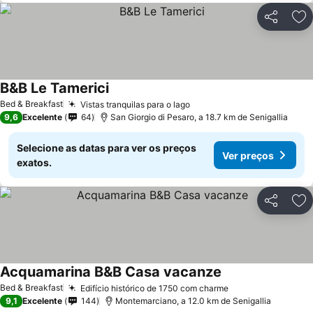
Partilhar
Ad
B&B Le Tamerici
Bed & Breakfast
Vistas tranquilas para o lago
9,6
Excelente
64
San Giorgio di Pesaro, a 18.7 km de Senigallia
Selecione as datas para ver os preços
Ver preços
exatos.
Partilhar
Ad
Acquamarina B&B Casa vacanze
Bed & Breakfast
Edifício histórico de 1750 com charme
9,1
Excelente
144
Montemarciano, a 12.0 km de Senigallia