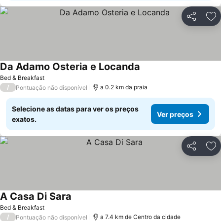
Partilhar
Ad
Da Adamo Osteria e Locanda
Bed & Breakfast
/
a 0.2 km da praia
Pontuação não disponível
Selecione as datas para ver os preços
Ver preços
exatos.
Partilhar
Ad
A Casa Di Sara
Bed & Breakfast
/
a 7.4 km de Centro da cidade
Pontuação não disponível