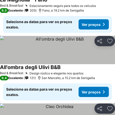
Bed & Breakfast
Estacionamento seguro para todos os veículos
9,3
Excelente
205
Fano, a 19.2 km de Senigallia
Selecione as datas para ver os preços
Ver preços
exatos.
Partilhar
Ad
All'ombra degli Ulivi B&B
Bed & Breakfast
Design rústico e elegante nos quartos
9,4
Excelente
121
San Marcello, a 15.2 km de Senigallia
Selecione as datas para ver os preços
Ver preços
exatos.
Partilhar
Ad