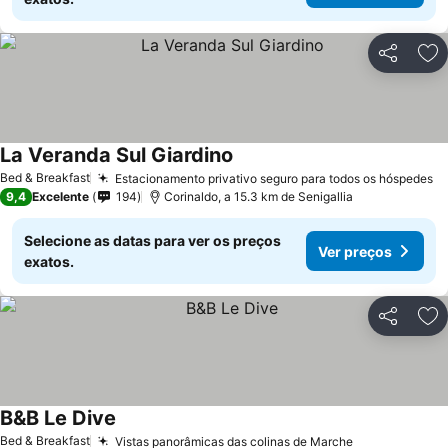
Partilhar
Ad
La Veranda Sul Giardino
Bed & Breakfast
Estacionamento privativo seguro para todos os hóspedes
9,4
Excelente
194
Corinaldo, a 15.3 km de Senigallia
Selecione as datas para ver os preços
Ver preços
exatos.
Partilhar
Ad
B&B Le Dive
Bed & Breakfast
Vistas panorâmicas das colinas de Marche