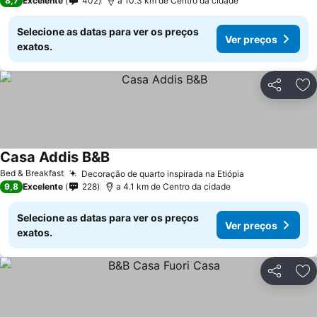
8,7
Excelente
402
a 10.3 km de Centro da cidade
Selecione as datas para ver os preços
Ver preços
exatos.
Partilhar
Ad
Casa Addis B&B
Bed & Breakfast
Decoração de quarto inspirada na Etiópia
9,8
Excelente
228
a 4.1 km de Centro da cidade
Selecione as datas para ver os preços
Ver preços
exatos.
Partilhar
Ad