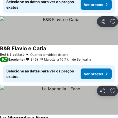
Selecione as datas para ver os preços
Ver preços
exatos.
Partilhar
Ad
B&B Flavio e Catia
Bed & Breakfast
Quartos temáticos de arte
9,7
Excelente
343
Marotta, a 10.7 km de Senigallia
Selecione as datas para ver os preços
Ver preços
exatos.
Partilhar
Ad
La Magnolia - Fano