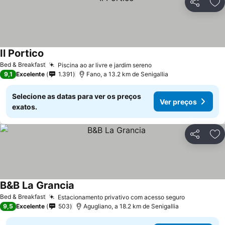
Partilhar
Ad
Il Portico
Bed & Breakfast
Piscina ao ar livre e jardim sereno
9,1
Excelente
1.391
Fano, a 13.2 km de Senigallia
Selecione as datas para ver os preços
Ver preços
exatos.
Partilhar
Ad
B&B La Grancia
Bed & Breakfast
Estacionamento privativo com acesso seguro
9,5
Excelente
503
Agugliano, a 18.2 km de Senigallia