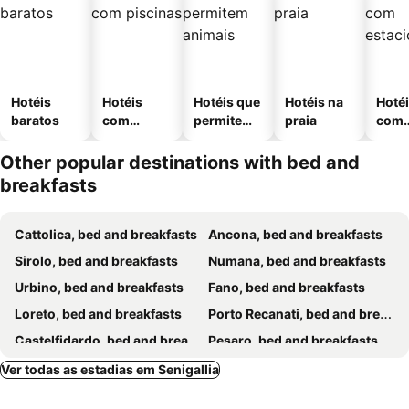
Hotéis
Hotéis
Hotéis que
Hotéis na
Hoté
baratos
com
permitem
praia
com
piscinas
animais
esta
ment
Other popular destinations with bed and
breakfasts
Cattolica, bed and breakfasts
Ancona, bed and breakfasts
Sirolo, bed and breakfasts
Numana, bed and breakfasts
Urbino, bed and breakfasts
Fano, bed and breakfasts
Loreto, bed and breakfasts
Porto Recanati, bed and breakfasts
Castelfidardo, bed and breakfasts
Pesaro, bed and breakfasts
Gabicce Mare, bed and breakfasts
Gradara, bed and breakfasts
Ver todas as estadias em Senigallia
Fabriano, bed and breakfasts
Recanati, bed and breakfasts