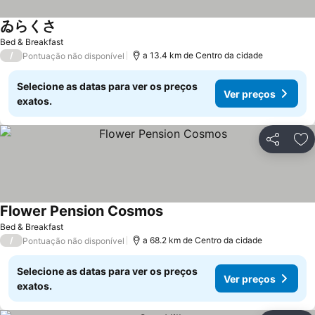
ゐらくさ
Ver preços
Bed & Breakfast
/
a 13.4 km de Centro da cidade
Pontuação não disponível
Selecione as datas para ver os preços
Ver preços
exatos.
Partilhar
Ad
Flower Pension Cosmos
Ver preços
Bed & Breakfast
/
a 68.2 km de Centro da cidade
Pontuação não disponível
Selecione as datas para ver os preços
Ver preços
exatos.