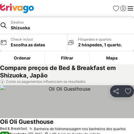
Favoritos
Iniciar
Me
Destino
Shizuoka
Check-in/out
Hóspedes e quartos
Escolha as datas
2 hóspedes, 1 quarto.
Ordenar
Filtrar
Mapa
Compare preços de Bed & Breakfast em
Shizuoka, Japão
Como os pagamentos influenciam os resultados
Partilhar
Ad
Oli Oli Guesthouse
Ver preços
Bed & Breakfast
Banheira de hidromassagem nos banheiros dos quartos
Ver