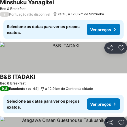
Minshuku Yanagitei
Ver preços
Bed & Breakfast
/
Yaizu, a 12.0 km de Shizuoka
Pontuação não disponível
Selecione as datas para ver os preços
Ver preços
exatos.
Partilhar
Ad
B&B ITADAKI
Ver preços
Bed & Breakfast
9,8
Excelente
44
a 12.9 km de Centro da cidade
Selecione as datas para ver os preços
Ver preços
exatos.
Partilhar
Ad