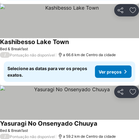
Partilhar
Ad
Kashibesso Lake Town
Ver preços
Bed & Breakfast
/
a 66.6 km de Centro da cidade
Pontuação não disponível
Selecione as datas para ver os preços
Ver preços
exatos.
Partilhar
Ad
Yasuragi No Onsenyado Chuuya
Ver preços
Bed & Breakfast
/
a 59.2 km de Centro da cidade
Pontuação não disponível