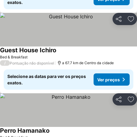
exatos.
Partilhar
Ad
Guest House Ichiro
Ver preços
Bed & Breakfast
/
a 67.7 km de Centro da cidade
Pontuação não disponível
Selecione as datas para ver os preços
Ver preços
exatos.
Partilhar
Ad
Perro Hamanako
Ver preços