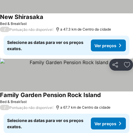
New Shirasaka
Ver preços
Bed & Breakfast
/
a 47.3 km de Centro da cidade
Pontuação não disponível
Selecione as datas para ver os preços
Ver preços
exatos.
Partilhar
Ad
Family Garden Pension Rock Island
Ver preços
Bed & Breakfast
/
a 67.7 km de Centro da cidade
Pontuação não disponível
Selecione as datas para ver os preços
Ver preços
exatos.