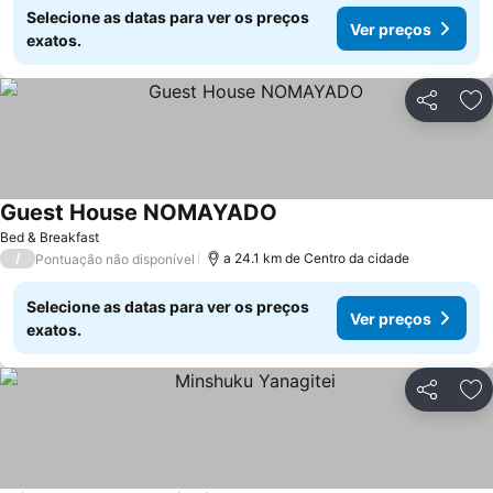
Selecione as datas para ver os preços
Ver preços
exatos.
Partilhar
Ad
Guest House NOMAYADO
Ver preços
Bed & Breakfast
/
a 24.1 km de Centro da cidade
Pontuação não disponível
Selecione as datas para ver os preços
Ver preços
exatos.
Partilhar
Ad