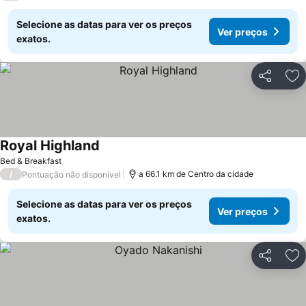
Selecione as datas para ver os preços
Ver preços
exatos.
Partilhar
Ad
Royal Highland
Ver preços
Bed & Breakfast
/
a 66.1 km de Centro da cidade
Pontuação não disponível
Selecione as datas para ver os preços
Ver preços
exatos.
Partilhar
Ad