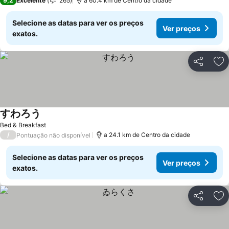
9,2
Excelente
265
a 60.4 km de Centro da cidade
Selecione as datas para ver os preços
Ver preços
exatos.
Partilhar
Ad
すわろう
Ver preços
Bed & Breakfast
/
a 24.1 km de Centro da cidade
Pontuação não disponível
Selecione as datas para ver os preços
Ver preços
exatos.
Partilhar
Ad