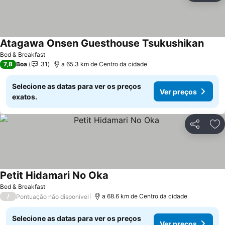
Atagawa Onsen Guesthouse Tsukushikan
Ver p
Bed & Breakfast
7,8
Boa
31
a 65.3 km de Centro da cidade
Selecione as datas para ver os preços
Ver preços
exatos.
Partilhar
Ad
Petit Hidamari No Oka
Ver preços
Bed & Breakfast
/
a 68.6 km de Centro da cidade
Pontuação não disponível
Selecione as datas para ver os preços
Ver preços