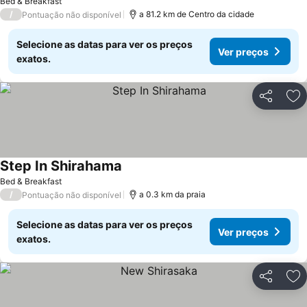
Bed & Breakfast
/
a 81.2 km de Centro da cidade
Pontuação não disponível
Selecione as datas para ver os preços
Ver preços
exatos.
Partilhar
Ad
Step In Shirahama
Ver preços
Bed & Breakfast
/
a 0.3 km da praia
Pontuação não disponível
Selecione as datas para ver os preços
Ver preços
exatos.
Partilhar
Ad