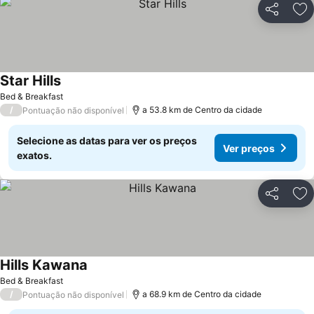
Partilhar
Ad
Star Hills
Ver preços
Bed & Breakfast
/
a 53.8 km de Centro da cidade
Pontuação não disponível
Selecione as datas para ver os preços
Ver preços
exatos.
Partilhar
Ad
Hills Kawana
Ver preços
Bed & Breakfast
/
a 68.9 km de Centro da cidade
Pontuação não disponível