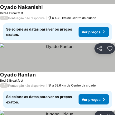
Oyado Nakanishi
Ver preços
Bed & Breakfast
/
a 43.9 km de Centro da cidade
Pontuação não disponível
Selecione as datas para ver os preços
Ver preços
exatos.
Partilhar
Ad
Oyado Rantan
Ver preços
Bed & Breakfast
/
a 68.6 km de Centro da cidade
Pontuação não disponível
Selecione as datas para ver os preços
Ver preços
exatos.