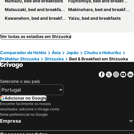
Numazu, bed and breakfasts
Fujinomiya, bed and breakfasts
Matsuzaki, bed and breakfasts
Makinohara, bed and breakfasts
Kawanehon, bed and breakfasts
Yaizu, bed and breakfasts
Ver todas as estadias em Shizuoka
Comparador de Hotéis
Ásia
Japão
Chubu e Hokuriku
Präfektur Shizuoka
Shizuoka
Bed & Breakfast em Shizuoka
Facebook
Twitter
Insta
Yo
Selecione o seu país
Adicionar no Google
Encontre facilmente os nossos
resultados: adicione o trivago como
fonte preferencial no Google.
Empresa