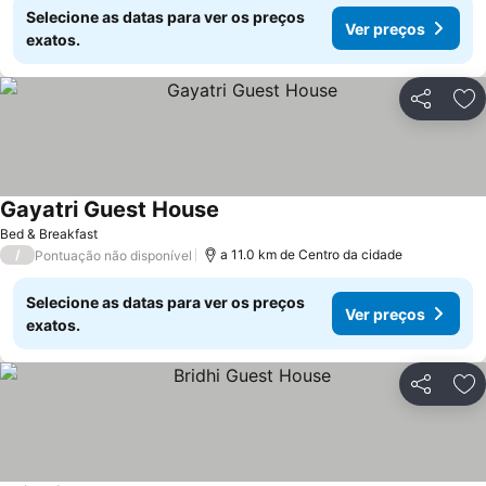
Selecione as datas para ver os preços
Ver preços
exatos.
Partilhar
Ad
Gayatri Guest House
Bed & Breakfast
/
a 11.0 km de Centro da cidade
Pontuação não disponível
Selecione as datas para ver os preços
Ver preços
exatos.
Partilhar
Ad