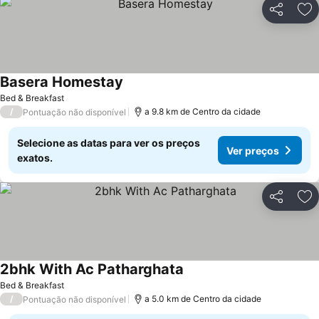
Partilhar
Ad
Basera Homestay
Bed & Breakfast
/
a 9.8 km de Centro da cidade
Pontuação não disponível
Selecione as datas para ver os preços
Ver preços
exatos.
Partilhar
Ad
2bhk With Ac Patharghata
Bed & Breakfast
/
a 5.0 km de Centro da cidade
Pontuação não disponível