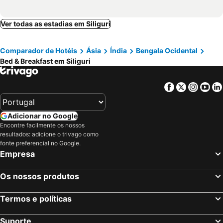
Ver todas as estadias em Siliguri
Comparador de Hotéis
Ásia
Índia
Bengala Ocidental
Bed & Breakfast em Siliguri
Facebook
Twitter
Insta
Yo
Adicionar no Google
Encontre facilmente os nossos
resultados: adicione o trivago como
fonte preferencial no Google.
Empresa
Os nossos produtos
Termos e políticas
Suporte