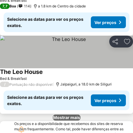
Bed & Breakfast
7,7
Boa
114
a 1.8 km de Centro da cidade
Selecione as datas para ver os preços
Ver preços
exatos.
Partilhar
Ad
The Leo House
Bed & Breakfast
/
Jalpaiguri, a 18.0 km de Siliguri
Pontuação não disponível
Selecione as datas para ver os preços
Ver preços
exatos.
Mostrar mais
Os preços e a disponibilidade que recebemos dos sites de reserva
mudam frequentemente. Como tal, pode haver diferenças entre as