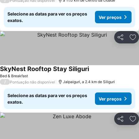
/
a 11.0 km de Centro da cidade
Pontuação não disponível
Selecione as datas para ver os preços
Ver preços
exatos.
Partilhar
Ad
SkyNest Rooftop Stay Siliguri
Bed & Breakfast
/
Jalpaiguri, a 2.4 km de Siliguri
Pontuação não disponível
Selecione as datas para ver os preços
Ver preços
exatos.
Partilhar
Ad