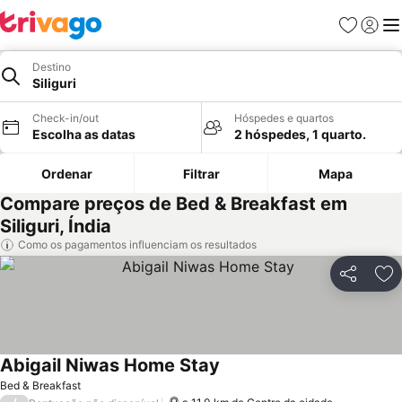
Favoritos
Iniciar
Me
Destino
Siliguri
Check-in/out
Hóspedes e quartos
Escolha as datas
2 hóspedes, 1 quarto.
Ordenar
Filtrar
Mapa
Compare preços de Bed & Breakfast em
Siliguri, Índia
Como os pagamentos influenciam os resultados
Partilhar
Ad
Abigail Niwas Home Stay
Bed & Breakfast