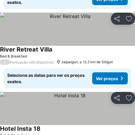
exatos.
Partilhar
Ad
River Retreat Villa
Bed & Breakfast
/
Jalpaiguri, a 12.2 km de Siliguri
Pontuação não disponível
Selecione as datas para ver os preços
Ver preços
exatos.
Partilhar
Ad
Hotel Insta 18