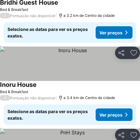
Bridhi Guest House
Bed & Breakfast
/
a 3.2 km de Centro da cidade
Pontuação não disponível
Selecione as datas para ver os preços
Ver preços
exatos.
Partilhar
Ad
Inoru House
Bed & Breakfast
/
a 3.4 km de Centro da cidade
Pontuação não disponível
Selecione as datas para ver os preços
Ver preços
exatos.
Partilhar
Ad