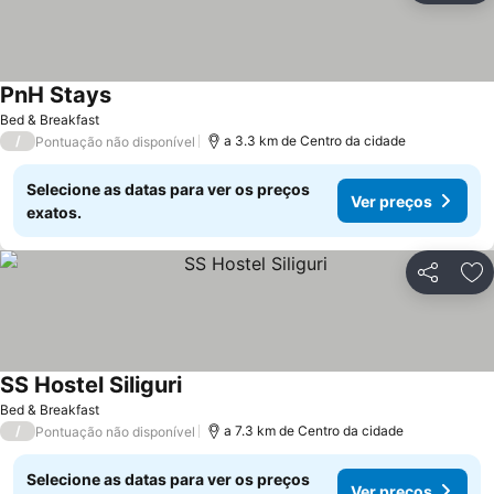
PnH Stays
Bed & Breakfast
/
a 3.3 km de Centro da cidade
Pontuação não disponível
Selecione as datas para ver os preços
Ver preços
exatos.
Partilhar
Ad
SS Hostel Siliguri
Bed & Breakfast
/
a 7.3 km de Centro da cidade
Pontuação não disponível
Selecione as datas para ver os preços
Ver preços