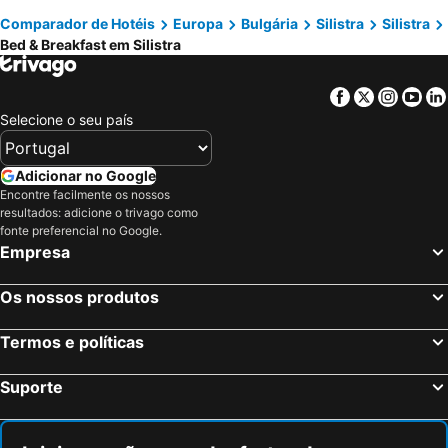
Comparador de Hotéis
Europa
Bulgária
Silistra
Silistra
Bed & Breakfast em Silistra
Facebook
Twitter
Insta
Yo
Selecione o seu país
Adicionar no Google
Encontre facilmente os nossos
resultados: adicione o trivago como
fonte preferencial no Google.
Empresa
Os nossos produtos
Termos e políticas
Suporte