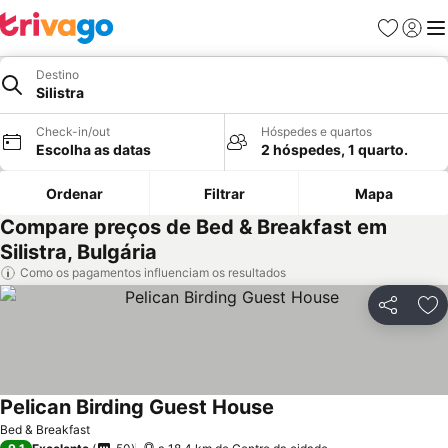
Favoritos
Iniciar
Me
Destino
Silistra
Check-in/out
Hóspedes e quartos
Escolha as datas
2 hóspedes, 1 quarto.
Ordenar
Filtrar
Mapa
Compare preços de Bed & Breakfast em
Silistra, Bulgária
Como os pagamentos influenciam os resultados
Partilhar
Ad
Pelican Birding Guest House
Ver preços
Bed & Breakfast