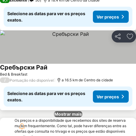
9,1
Excelente
50
a 18.4 km de Centro da cidade
Selecione as datas para ver os preços
Ver preços
exatos.
Partilhar
Ad
Сребърски Рай
Ver preços
Bed & Breakfast
/
a 16.5 km de Centro da cidade
Pontuação não disponível
Selecione as datas para ver os preços
Ver preços
exatos.
Mostrar mais
Os preços e a disponibilidade que recebemos dos sites de reserva
mudam frequentemente. Como tal, pode haver diferenças entre as
ofertas que consulta no trivago e os preços que estão disponíveis