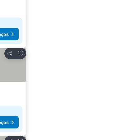
eços
Adicionar aos favoritos
Partilhar
eços