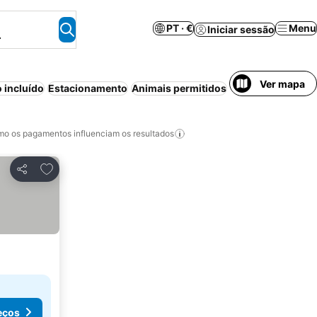
PT · €
Menu
Iniciar sessão
.
Ver mapa
 incluído
Estacionamento
Animais permitidos
Aparthotel
Piscin
o os pagamentos influenciam os resultados
Adicionar aos favoritos
Partilhar
eços