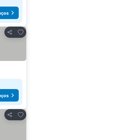
eços
Adicionar aos favoritos
Partilhar
eços
Adicionar aos favoritos
Partilhar