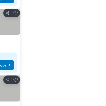
Adicionar aos favoritos
Partilhar
eços
Adicionar aos favoritos
Partilhar