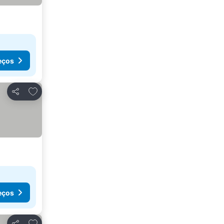
eços
Adicionar aos favoritos
Partilhar
eços
Adicionar aos favoritos