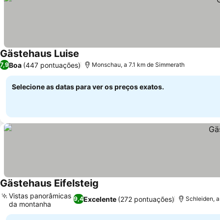
Gästehaus Luise
Boa
(447 pontuações)
7,9
Monschau, a 7.1 km de Simmerath
Selecione as datas para ver os preços exatos.
Gästehaus Eifelsteig
Vistas panorâmicas
Excelente
(272 pontuações)
9,4
Schleiden, 
da montanha