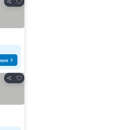
Adicionar aos favoritos
Partilhar
eços
Adicionar aos favoritos
Partilhar